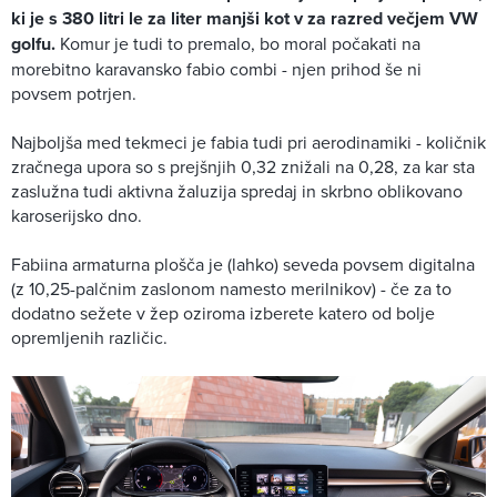
ki je s 380 litri le za liter manjši kot v za razred večjem VW
golfu.
Komur je tudi to premalo, bo moral počakati na
morebitno karavansko fabio combi - njen prihod še ni
povsem potrjen.
Najboljša med tekmeci je fabia tudi pri aerodinamiki - količnik
zračnega upora so s prejšnjih 0,32 znižali na 0,28, za kar sta
zaslužna tudi aktivna žaluzija spredaj in skrbno oblikovano
karoserijsko dno.
Fabiina armaturna plošča je (lahko) seveda povsem digitalna
(z 10,25-palčnim zaslonom namesto merilnikov) - če za to
dodatno sežete v žep oziroma izberete katero od bolje
opremljenih različic.