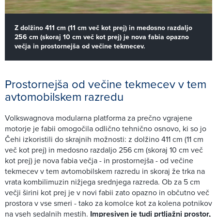
Z dolžino 411 cm (11 cm več kot prej) in medosno razdaljo
256 cm (skoraj 10 cm več kot prej) je nova fabia opazno
večja in prostornejša od večine tekmecev.
Prostornejša od večine tekmecev v tem
avtomobilskem razredu
Volkswagnova modularna platforma za prečno vgrajene
motorje je fabii omogočila odlično tehnično osnovo, ki so jo
Čehi izkoristili do skrajnih možnosti: z dolžino 411 cm (11 cm
več kot prej) in medosno razdaljo 256 cm (skoraj 10 cm več
kot prej) je nova fabia večja - in prostornejša - od večine
tekmecev v tem avtomobilskem razredu in skoraj že trka na
vrata kombilimuzin nižjega srednjega razreda. Ob za 5 cm
večji širini kot prej je v novi fabii zato opazno in občutno več
prostora v vse smeri - tako za komolce kot za kolena potnikov
na vseh sedalnih mestih.
Impresiven je tudi prtljažni prostor,