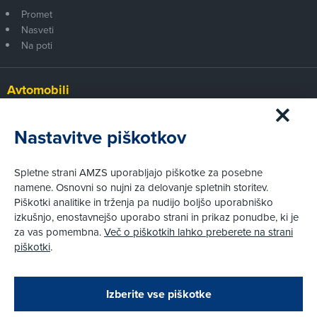
Promet
Nasveti
Na poti
Avtomobili
Panorama
Prvi pogled
Nastavitve piškotkov
Za volanom
Test
Spletne strani AMZS uporabljajo piškotke za posebne
Tehnika
namene. Osnovni so nujni za delovanje spletnih storitev.
Piškotki analitike in trženja pa nudijo boljšo uporabniško
izkušnjo, enostavnejšo uporabo strani in prikaz ponudbe, ki je
Pravni vidiki
za vas pomembna.
Več o piškotkih lahko preberete na strani
Piškotki
piškotki
.
Politika zasebnosti
Pravno obvestilo
Zapri
Podarjamo vam 10 €!
Izberite vse piškotke
Obstoječi in novi AMZS člani, ki boste v AMZS
centru sklenili avtomobilsko zavarovanje in
© AMZS
Produkcija:
Creatim
|