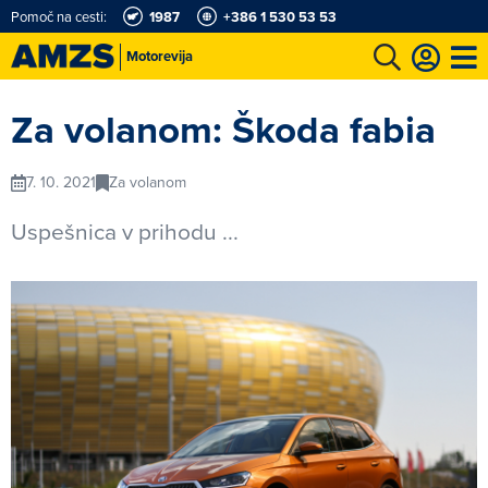
Pomoč na cesti:
1987
+386 1 530 53 53
Motorevija
t
Karting in motošportni center
Najboljši za volanom
Moj AMZS
Za volanom: Škoda fabia
7. 10. 2021
Za volanom
Uspešnica v prihodu ...