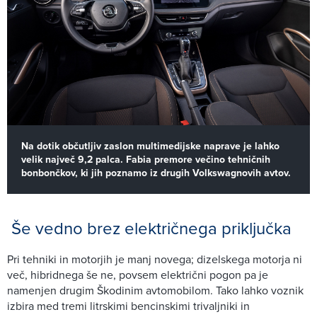
Na dotik občutljiv zaslon multimedijske naprave je lahko
velik največ 9,2 palca. Fabia premore večino tehničnih
bonbončkov, ki jih poznamo iz drugih Volkswagnovih avtov.
Še vedno brez električnega priključka
Pri tehniki in motorjih je manj novega; dizelskega motorja ni
več, hibridnega še ne, povsem električni pogon pa je
namenjen drugim Škodinim avtomobilom. Tako lahko voznik
izbira med tremi litrskimi bencinskimi trivaljniki in