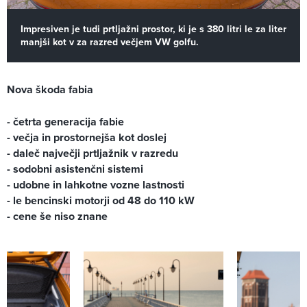
Impresiven je tudi prtljažni prostor, ki je s 380 litri le za liter
manjši kot v za razred večjem VW golfu.
Nova škoda fabia
- četrta generacija fabie
- večja in prostornejša kot doslej
- daleč največji prtljažnik v razredu
- sodobni asistenčni sistemi
- udobne in lahkotne vozne lastnosti
- le bencinski motorji od 48 do 110 kW
- cene še niso znane