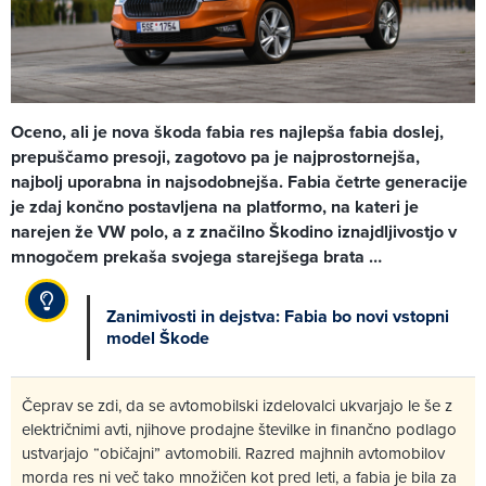
Oceno, ali je nova škoda fabia res najlepša fabia doslej,
prepuščamo presoji, zagotovo pa je najprostornejša,
najbolj uporabna in najsodobnejša. Fabia četrte generacije
je zdaj končno postavljena na platformo, na kateri je
narejen že VW polo, a z značilno Škodino iznajdljivostjo v
mnogočem prekaša svojega starejšega brata …
Zanimivosti in dejstva: Fabia bo novi vstopni
model Škode
Čeprav se zdi, da se avtomobilski izdelovalci ukvarjajo le še z
električnimi avti, njihove prodajne številke in finančno podlago
ustvarjajo “običajni” avtomobili. Razred majhnih avtomobilov
morda res ni več tako množičen kot pred leti, a fabia je bila za