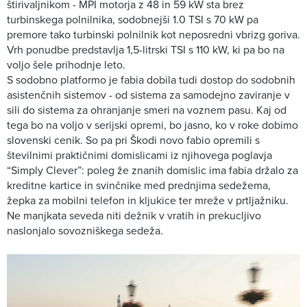
štirivaljnikom - MPI motorja z 48 in 59 kW sta brez
turbinskega polnilnika, sodobnejši 1.0 TSI s 70 kW pa
premore tako turbinski polnilnik kot neposredni vbrizg goriva.
Vrh ponudbe predstavlja 1,5-litrski TSI s 110 kW, ki pa bo na
voljo šele prihodnje leto.
S sodobno platformo je fabia dobila tudi dostop do sodobnih
asistenčnih sistemov - od sistema za samodejno zaviranje v
sili do sistema za ohranjanje smeri na voznem pasu. Kaj od
tega bo na voljo v serijski opremi, bo jasno, ko v roke dobimo
slovenski cenik. So pa pri Škodi novo fabio opremili s
številnimi praktičnimi domislicami iz njihovega poglavja
“Simply Clever”: poleg že znanih domislic ima fabia držalo za
kreditne kartice in svinčnike med prednjima sedežema,
žepka za mobilni telefon in kljukice ter mreže v prtljažniku.
Ne manjkata seveda niti dežnik v vratih in prekucljivo
naslonjalo sovozniškega sedeža.