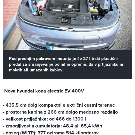
Pod prednjim pokrovom motorja je še 27-litrski plastični
predal za shranjevanje polnilne opreme, da v prtljažniku ni
mokrih ali umazanih kablov.
Nova hyundai kona electric EV 400V
- 435,5 cm dolg kompaktni električni cestni terenec
- prostorna kabina z 266 cm dolgo medosno razdaljo
- velikost prtljažnika: od 466 do 1300 l
- zmogljivost akumulatorja: 48,4 ali 65,4 kWh
- doseg (WLTP): 377 oziroma 514 kilomterov