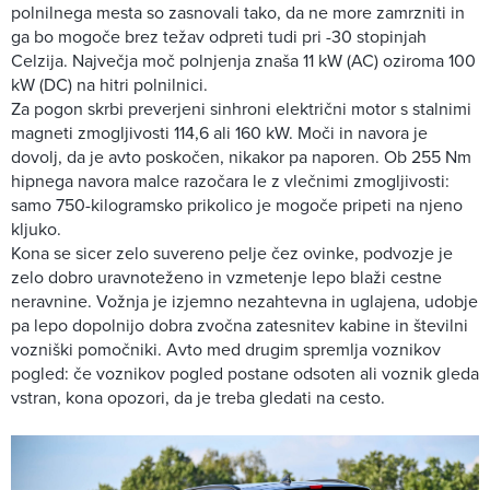
polnilnega mesta so zasnovali tako, da ne more zamrzniti in
ga bo mogoče brez težav odpreti tudi pri -30 stopinjah
Celzija. Največja moč polnjenja znaša 11 kW (AC) oziroma 100
kW (DC) na hitri polnilnici.
Za pogon skrbi preverjeni sinhroni električni motor s stalnimi
magneti zmogljivosti 114,6 ali 160 kW. Moči in navora je
dovolj, da je avto poskočen, nikakor pa naporen. Ob 255 Nm
hipnega navora malce razočara le z vlečnimi zmogljivosti:
samo 750-kilogramsko prikolico je mogoče pripeti na njeno
kljuko.
Kona se sicer zelo suvereno pelje čez ovinke, podvozje je
zelo dobro uravnoteženo in vzmetenje lepo blaži cestne
neravnine. Vožnja je izjemno nezahtevna in uglajena, udobje
pa lepo dopolnijo dobra zvočna zatesnitev kabine in številni
vozniški pomočniki. Avto med drugim spremlja voznikov
pogled: če voznikov pogled postane odsoten ali voznik gleda
vstran, kona opozori, da je treba gledati na cesto.