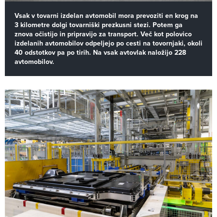
Vsak v tovarni izdelan avtomobil mora prevoziti en krog na
3 kilometre dolgi tovarniški prezkusni stezi. Potem ga
znova očistijo in pripravijo za transport. Več kot polovico
izdelanih avtomobilov odpeljejo po cesti na tovornjaki, okoli
40 odstotkov pa po tirih. Na vsak avtovlak naložijo 228
avtomobilov.