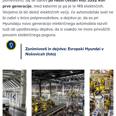
pomembno, saj se danes
po naših cestah vozi 3352 kon
prve generacije
, med katerimi je pa je le 149 električnih.
Verjetno bi bil delež električnih večji, če avtomobilski svet ne
bi zašel v krizo polprevodnikov, a dejstvo je, da so pri
Hyundaiju novo generacijo električnega avtomobila razvili
tudi ob upoštevanju dejstva, da si vsakdo ne more privoščiti
povsem električnega pogona.
Zanimivosti in dejstva: Evropski Hyundai v
Nošovicah (foto)