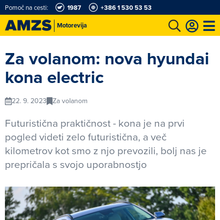
Pomoč na cesti:
1987
+386 1 530 53 53
Motorevija
t
Karting in motošportni center
Najboljši za volanom
Moj AMZS
Za volanom: nova hyundai
kona electric
22. 9. 2023
Za volanom
Futuristična praktičnost - kona je na prvi
pogled videti zelo futuristična, a več
kilometrov kot smo z njo prevozili, bolj nas je
prepričala s svojo uporabnostjo