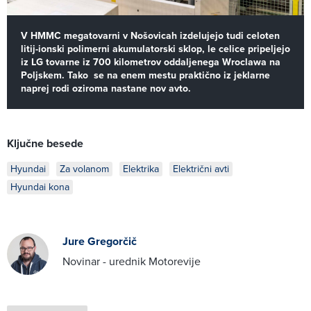
V HMMC megatovarni v Nošovicah izdelujejo tudi celoten
litij-ionski polimerni akumulatorski sklop, le celice pripeljejo
iz LG tovarne iz 700 kilometrov oddaljenega Wroclawa na
Poljskem. Tako se na enem mestu praktično iz jeklarne
naprej rodi oziroma nastane nov avto.
Ključne besede
Hyundai
Za volanom
Elektrika
Električni avti
Hyundai kona
Jure Gregorčič
Novinar - urednik Motorevije