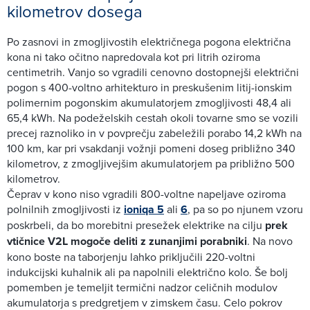
kilometrov dosega
Po zasnovi in zmogljivostih električnega pogona električna
kona ni tako očitno napredovala kot pri litrih oziroma
centimetrih. Vanjo so vgradili cenovno dostopnejši električni
pogon s 400-voltno arhitekturo in preskušenim litij-ionskim
polimernim pogonskim akumulatorjem zmogljivosti 48,4 ali
65,4 kWh. Na podeželskih cestah okoli tovarne smo se vozili
precej raznoliko in v povprečju zabeležili porabo 14,2 kWh na
100 km, kar pri vsakdanji vožnji pomeni doseg približno 340
kilometrov, z zmogljivejšim akumulatorjem pa približno 500
kilometrov.
Čeprav v kono niso vgradili 800-voltne napeljave oziroma
polnilnih zmogljivosti iz
ioniqa 5
ali
6
, pa so po njunem vzoru
poskrbeli, da bo morebitni presežek elektrike na cilju
prek
vtičnice V2L mogoče deliti z zunanjimi porabniki
. Na novo
kono boste na taborjenju lahko priključili 220-voltni
indukcijski kuhalnik ali pa napolnili električno kolo. Še bolj
pomemben je temeljit termični nadzor celičnih modulov
akumulatorja s predgretjem v zimskem času. Celo pokrov