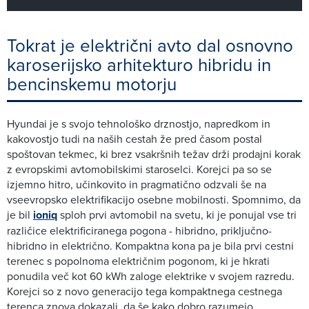
Tokrat je električni avto dal osnovno
karoserijsko arhitekturo hibridu in
bencinskemu motorju
Hyundai je s svojo tehnološko drznostjo, napredkom in
kakovostjo tudi na naših cestah že pred časom postal
spoštovan tekmec, ki brez vsakršnih težav drži prodajni korak
z evropskimi avtomobilskimi staroselci. Korejci pa so se
izjemno hitro, učinkovito in pragmatično odzvali še na
vseevropsko elektrifikacijo osebne mobilnosti. Spomnimo, da
je bil
ioniq
sploh prvi avtomobil na svetu, ki je ponujal vse tri
različice elektrificiranega pogona - hibridno, priključno-
hibridno in električno. Kompaktna kona pa je bila prvi cestni
terenec s popolnoma električnim pogonom, ki je hkrati
ponudila več kot 60 kWh zaloge elektrike v svojem razredu.
Korejci so z novo generacijo tega kompaktnega cestnega
terenca znova dokazali, da še kako dobro razumejo