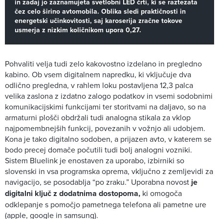
in zadaj jo zaznamujeta svetlobni LED črti, ki se raztezata
čez celo širino avtomobila. Oblika sledi praktičnosti in
energetski učinkovitosti, saj karoserija zračne tokove
usmerja z nizkim količnikom upora 0,27.
Pohvaliti velja tudi zelo kakovostno izdelano in pregledno
kabino. Ob vsem digitalnem napredku, ki vključuje dva
odlično pregledna, v rahlem loku postavljena 12,3 palca
velika zaslona z izdatno zalogo podatkov in vsemi sodobnimi
komunikacijskimi funkcijami ter storitvami na daljavo, so na
armaturni plošči obdržali tudi analogna stikala za vklop
najpomembnejših funkcij, povezanih v vožnjo ali udobjem.
Kona je tako digitalno sodoben, a prijazen avto, v katerem se
bodo precej domače počutili tudi bolj analogni vozniki.
Sistem Bluelink je enostaven za uporabo, izbirniki so
slovenski in vsa programska oprema, vključno z zemljevidi za
navigacijo, se posodablja “po zraku.” Uporabna novost
je
digitalni ključ z dodatnima dostopoma,
ki omogoča
odklepanje s pomočjo pametnega telefona ali pametne ure
(apple, google in samsung).