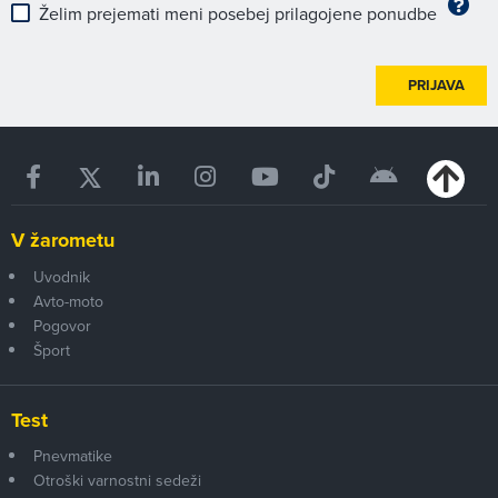
Želim prejemati meni posebej prilagojene ponudbe
PRIJAVA
V žarometu
Uvodnik
Avto-moto
Pogovor
Šport
Test
Pnevmatike
Otroški varnostni sedeži