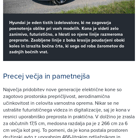
Hyundai je eden tistih izdelovalcev, ki ne zagovarja
poenotenja oblike pri vseh modelih. Kona je videti zelo
zanimivo, futuristično, a hkrati so njene linije razmeroma
preproste. Zaobljene linije z boka krasijo poudarjeni oboki
koles in izrazita bočna črta, ki sega od roba žarometov do
zadnjih bočnih vrat.
Precej večja in pametnejša
Največja pridobitev nove generacije električne kone so
zagotovo prostorska prepričljivost, aerodinamična
učinkovitost in celovita varnostna oprema. Nikar se ne
ustrašite futurističnega videza in digitalizacije, saj je kona v
resnici uporabniško preprosta in praktična. V dolžino je zrasla
za občutnih 17,5 cm, medosna razdalja pa je z 266 cm za 6
cm večja kot prej. To pomeni, da je kona postala prostoren
družinski avto z uporabnim 466-litrskim prtljažnikom in