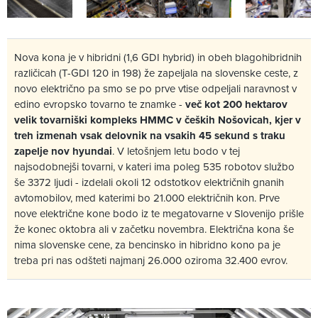
Nova kona je v hibridni (1,6 GDI hybrid) in obeh blagohibridnih
različicah (T-GDI 120 in 198) že zapeljala na slovenske ceste, z
novo električno pa smo se po prve vtise odpeljali naravnost v
edino evropsko tovarno te znamke -
več kot 200 hektarov
velik tovarniški kompleks HMMC v čeških Nošovicah, kjer v
treh izmenah vsak delovnik na vsakih 45 sekund s traku
zapelje nov hyundai
. V letošnjem letu bodo v tej
najsodobnejši tovarni, v kateri ima poleg 535 robotov službo
še 3372 ljudi - izdelali okoli 12 odstotkov električnih gnanih
avtomobilov, med katerimi bo 21.000 električnih kon. Prve
nove električne kone bodo iz te megatovarne v Slovenijo prišle
že konec oktobra ali v začetku novembra. Električna kona še
nima slovenske cene, za bencinsko in hibridno kono pa je
treba pri nas odšteti najmanj 26.000 oziroma 32.400 evrov.