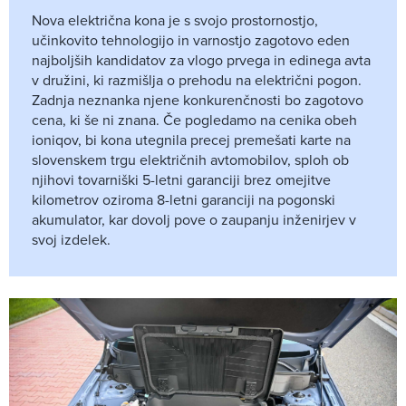
Nova električna kona je s svojo prostornostjo,
učinkovito tehnologijo in varnostjo zagotovo eden
najboljših kandidatov za vlogo prvega in edinega avta
v družini, ki razmišlja o prehodu na električni pogon.
Zadnja neznanka njene konkurenčnosti bo zagotovo
cena, ki še ni znana. Če pogledamo na cenika obeh
ioniqov, bi kona utegnila precej premešati karte na
slovenskem trgu električnih avtomobilov, sploh ob
njihovi tovarniški 5-letni garanciji brez omejitve
kilometrov oziroma 8-letni garanciji na pogonski
akumulator, kar dovolj pove o zaupanju inženirjev v
svoj izdelek.