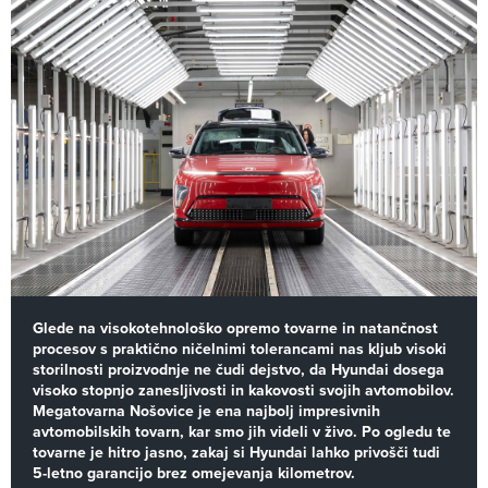
Glede na visokotehnološko opremo tovarne in natančnost
procesov s praktično ničelnimi tolerancami nas kljub visoki
storilnosti proizvodnje ne čudi dejstvo, da Hyundai dosega
visoko stopnjo zanesljivosti in kakovosti svojih avtomobilov.
Megatovarna Nošovice je ena najbolj impresivnih
avtomobilskih tovarn, kar smo jih videli v živo. Po ogledu te
tovarne je hitro jasno, zakaj si Hyundai lahko privošči tudi
5-letno garancijo brez omejevanja kilometrov.