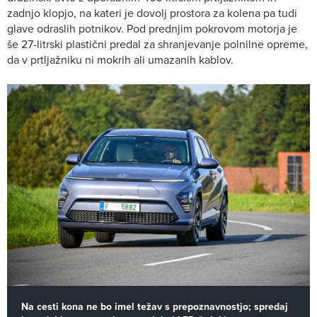
zadnjo klopjo, na kateri je dovolj prostora za kolena pa tudi
glave odraslih potnikov. Pod prednjim pokrovom motorja je
še 27-litrski plastični predal za shranjevanje polnilne opreme,
da v prtljažniku ni mokrih ali umazanih kablov.
Na cesti kona ne bo imel težav s prepoznavnostjo; spredaj