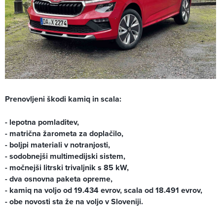
Prenovljeni škodi kamiq in scala:
- lepotna pomladitev,
- matrična žarometa za doplačilo,
- boljpi materiali v notranjosti,
- sodobnejši multimedijski sistem,
- močnejši litrski trivaljnik s 85 kW,
- dva osnovna paketa opreme,
- kamiq na voljo od 19.434 evrov, scala od 18.491 evrov,
- obe novosti sta že na voljo v Sloveniji.