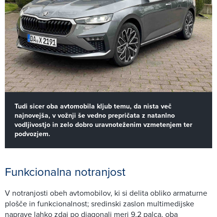
Tudi sicer oba avtomobila kljub temu, da nista več
najnovejša, v vožnji še vedno prepričata z natanlno
vodljivostjo in zelo dobro uravnoteženim vzmetenjem ter
podvozjem.
Funkcionalna notranjost
V notranjosti obeh avtomobilov, ki si delita obliko armaturne
plošče in funkcionalnost; sredinski zaslon multimedijske
naprave lahko zdaj po diagonali meri 9,2 palca, oba