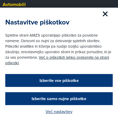
Avtomobili
Panorama
Prvi pogled
Nastavitve piškotkov
Za volanom
Test
Spletne strani AMZS uporabljajo piškotke za posebne
Tehnika
namene. Osnovni so nujni za delovanje spletnih storitev.
Piškotki analitike in trženja pa nudijo boljšo uporabniško
izkušnjo, enostavnejšo uporabo strani in prikaz ponudbe, ki je
Pravni vidiki
za vas pomembna.
Več o piškotkih lahko preberete na strani
Piškotki
piškotki
.
Politika zasebnosti
Pravno obvestilo
Zapri
Podarjamo vam 10 €!
Izberite vse piškotke
Obstoječi in novi AMZS člani, ki boste v AMZS
centru sklenili avtomobilsko zavarovanje in
© AMZS
Produkcija:
Creatim
|
opravili registracijo vozila, boste prejeli
Pri spletni včlanitvi so podprta naslednja plačilna sredstva:
vrednostno darilno kartico z dobroimetjem v višini
Izberite samo nujne piškotke
10 €.
Več nastavitev
Kako do darila?