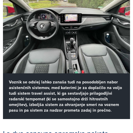
Voznik se odslej lahko zanaša tudi na posodobljen nabor
asistenčnih sistemov, med katerimi je za doplačilo na voljo
tudi sistem travel assist, ki ga sestavljajo prilagodljivi
radarski tempomat (ki se samostojno drži hitrostnih
omejitev), izboljša sistem za ohranjanje smeri na voznem
pasu in pa sistem za nadzor prometa zadaj in prečno.