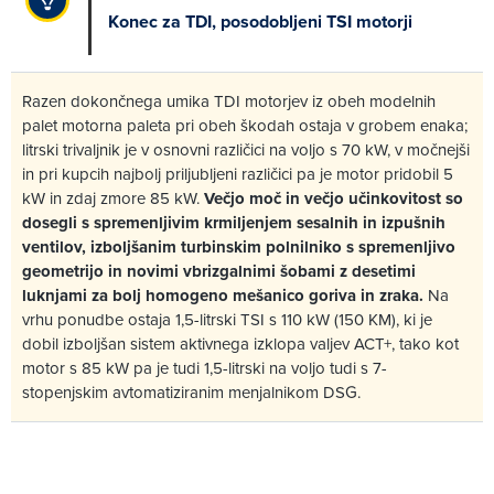
Konec za TDI, posodobljeni TSI motorji
Razen dokončnega umika TDI motorjev iz obeh modelnih
palet motorna paleta pri obeh škodah ostaja v grobem enaka;
litrski trivaljnik je v osnovni različici na voljo s 70 kW, v močnejši
in pri kupcih najbolj priljubljeni različici pa je motor pridobil 5
kW in zdaj zmore 85 kW.
Večjo moč in večjo učinkovitost so
dosegli s spremenljivim krmiljenjem sesalnih in izpušnih
ventilov, izboljšanim turbinskim polnilniko s spremenljivo
geometrijo in novimi vbrizgalnimi šobami z desetimi
luknjami za bolj homogeno mešanico goriva in zraka.
Na
vrhu ponudbe ostaja 1,5-litrski TSI s 110 kW (150 KM), ki je
dobil izboljšan sistem aktivnega izklopa valjev ACT+, tako kot
motor s 85 kW pa je tudi 1,5-litrski na voljo tudi s 7-
stopenjskim avtomatiziranim menjalnikom DSG.