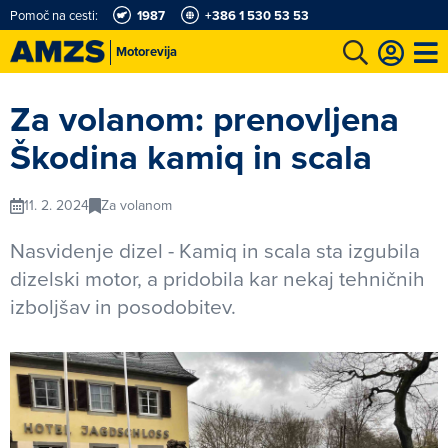
Pomoč na cesti:
1987
+386 1 530 53 53
Motorevija
t
Karting in motošportni center
Najboljši za volanom
Moj AMZS
Za volanom: prenovljena
Škodina kamiq in scala
11. 2. 2024
Za volanom
Nasvidenje dizel - Kamiq in scala sta izgubila
dizelski motor, a pridobila kar nekaj tehničnih
izboljšav in posodobitev.