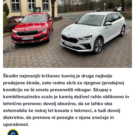
Škodin najmanjši križanec kamiq je druga najbolje
prodajana škoda, zato redna skrb za njegovo (prodajno)
kondicijo ne bi smela presenetiti nikogar. Skupaj s
kombilimuzinsko scalo je kamiq doživel rahlo oblikovno in
tehnično prenovo; dovolj obsežno, da se lahko oba
avtomobila še nekaj let kosata s tekmeci, a tudi dovolj
diskretno, da prenova ni posegla v njuna značaja in
uporabnost.