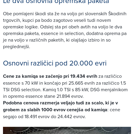
Le dva osnovna opremska paketa
Obe pomlajeni škodi sta že na voljo pri slovenskih Škodinih
trgovcih, kupci pa bodo zagotovo veseli tudi novem
opremske logike. Odslej sta pri obeh avtih na voljo le dva
opremska paketa, essence in selection, dodatna oprema pa
je na voljo v različnih paketih, ki olajšajo izbiro in so
preglednejši.
Osnovni različici pod 20.000 evri
Cene za kamiqa se začenjo pri 19.434 evrih
za različico
essence s 70 kW in končajo pri 25.665 evrih za različico 1.5
TSI DSG selection. Kamiq 1.0 TSI s 85 kW, DSG menjalnikom
in opremo essence stane 21.894 evrov.
Podobna cenova razmerja veljajo tudi za scalo, ki je v
grobem za slabih 1000 evrov cenejša od kamiqa
: cene
segajo od 18.491 evrov do 24.442 evrov.