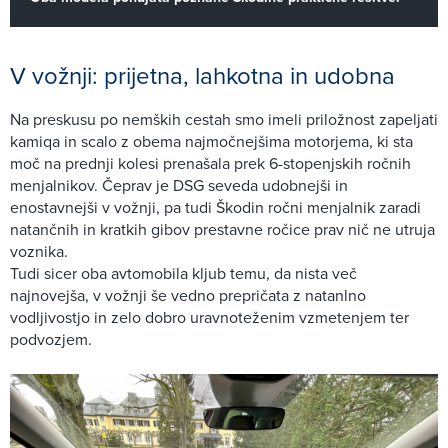
V vožnji: prijetna, lahkotna in udobna
Na preskusu po nemških cestah smo imeli priložnost zapeljati
kamiqa in scalo z obema najmočnejšima motorjema, ki sta
moč na prednji kolesi prenašala prek 6-stopenjskih ročnih
menjalnikov. Čeprav je DSG seveda udobnejši in
enostavnejši v vožnji, pa tudi Škodin ročni menjalnik zaradi
natančnih in kratkih gibov prestavne ročice prav nič ne utruja
voznika.
Tudi sicer oba avtomobila kljub temu, da nista več
najnovejša, v vožnji še vedno prepričata z natanlno
vodljivostjo in zelo dobro uravnoteženim vzmetenjem ter
podvozjem.