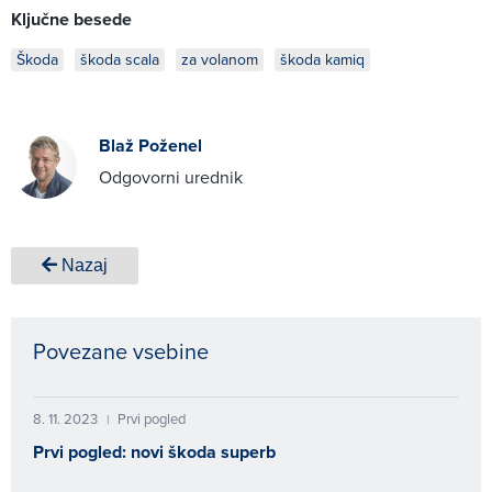
Ključne besede
Škoda
škoda scala
za volanom
škoda kamiq
Blaž Poženel
Odgovorni urednik
Nazaj
Povezane vsebine
8. 11. 2023
Prvi pogled
|
Prvi pogled: novi škoda superb