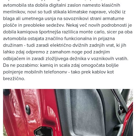
avtomobila sta dobila digitalni zaslon namesto klasičnih
merilnikov, novi so tudi stikala klimatske naprave, vložki iz
blaga ali umetnega usnja na sovoznikovi strani armaturne
plošče in preobleke sedežev. Nekaj več novih podrobnosti je
dobila kamiqova športnejša razlilica monte carlo, sicer pa oba
avtomobila ostajata značilno funkcionalna in prijazna
družinam - tudi zaradi električno dvižnih zadnjih vrat, ki jih
lahko zdaj odpremo z zamahom noge pod zadnjim
odbijačem in zaradi zložljivega dežnika v voznikovih vratih.
Da ne pozabimo: kamiq in scala zdaj omogočata boljše
polnjenje mobilnih telefononv - tako prek kablov kot
brezžično.