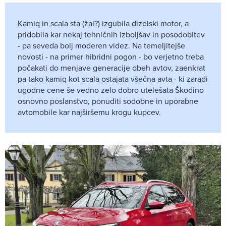
Kamiq in scala sta (žal?) izgubila dizelski motor, a
pridobila kar nekaj tehničnih izboljšav in posodobitev
- pa seveda bolj moderen videz. Na temeljitejše
novosti - na primer hibridni pogon - bo verjetno treba
počakati do menjave generacije obeh avtov, zaenkrat
pa tako kamiq kot scala ostajata všečna avta - ki zaradi
ugodne cene še vedno zelo dobro utelešata Škodino
osnovno poslanstvo, ponuditi sodobne in uporabne
avtomobile kar najširšemu krogu kupcev.