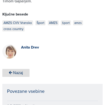
Timom Gajserjem.
Ključne besede
AMZS CVV Vransko
Šport
AMZS
šport
amzs
cross country
Anita Drev
Nazaj
Povezane vsebine