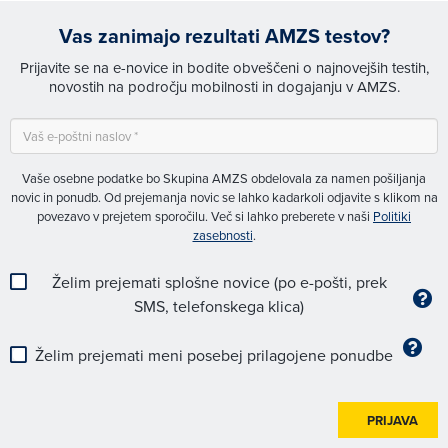
Vas zanimajo rezultati AMZS testov?
Prijavite se na e-novice in bodite obveščeni o najnovejših testih,
novostih na področju mobilnosti in dogajanju v AMZS.
Vaše osebne podatke bo Skupina AMZS obdelovala za namen pošiljanja
novic in ponudb. Od prejemanja novic se lahko kadarkoli odjavite s klikom na
povezavo v prejetem sporočilu. Več si lahko preberete v naši
Politiki
zasebnosti
.
Želim prejemati splošne novice (po e-pošti, prek
SMS, telefonskega klica)
Želim prejemati meni posebej prilagojene ponudbe
PRIJAVA