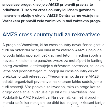
snovalcev proge, ki so jo v AMZS pripravili prav za to
priložnost. Ti so v za cross country idiličnem gozdnem
naravnem okolju v okolici AMZS Centra varne vožnje na
Vranskem pripravili zelo zanimivo in tudi zahtevno progo.
AMZS cross country tudi za rekreativce
A proga na Vranskem, ki bo cross country navdušence gostila
tudi na oktobrski sklepni dirki in za katero v AMZS upajo, da
jo bodo lahko uporabili večkrat med letom, ni edina športna
novost iz nacionalne panožne zveze za motošport in karting:
poleg voznikov, ki tekmujejo v državnem prvenstvu, se lahko
letos pod poenostavljenimi pogoji na cross country dirkah
preizkusijo tudi rekreativci. “Fenomenalno, da se je AMZS
odločil organizirati prvenstvo, na katerem lahko sodelujemo
tudi amaterji. Vse pohvale za izvedbo, tako za progo kot za
drugo dogajanje in vzdušje!” je bil v cilju navdušen Toni
Podobnik iz AMD Radovljica. Na sicer nič kaj nežni progi –
menda so še kar nekaj dni po dirki tudi najbolj izklesani fantje