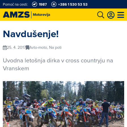
Pomoč na cesti:
1987
+386 1 530 53 53
Motorevija
t
Karting in motošportni center
Najboljši za volanom
Moj AMZS
Navdušenje!
25. 4. 2017
Avto-moto, Na poti
Uvodna letošnja dirka v cross countryju na
Vranskem