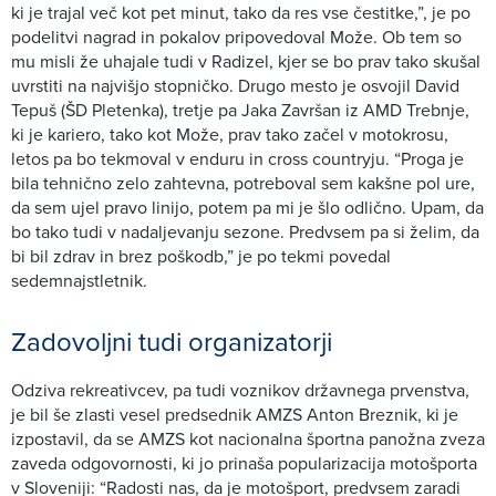
ki je trajal več kot pet minut, tako da res vse čestitke,”, je po
podelitvi nagrad in pokalov pripovedoval Može. Ob tem so
mu misli že uhajale tudi v Radizel, kjer se bo prav tako skušal
uvrstiti na najvišjo stopničko. Drugo mesto je osvojil David
Tepuš (ŠD Pletenka), tretje pa Jaka Završan iz AMD Trebnje,
ki je kariero, tako kot Može, prav tako začel v motokrosu,
letos pa bo tekmoval v enduru in cross countryju. “Proga je
bila tehnično zelo zahtevna, potreboval sem kakšne pol ure,
da sem ujel pravo linijo, potem pa mi je šlo odlično. Upam, da
bo tako tudi v nadaljevanju sezone. Predvsem pa si želim, da
bi bil zdrav in brez poškodb,” je po tekmi povedal
sedemnajstletnik.
Zadovoljni tudi organizatorji
Odziva rekreativcev, pa tudi voznikov državnega prvenstva,
je bil še zlasti vesel predsednik AMZS Anton Breznik, ki je
izpostavil, da se AMZS kot nacionalna športna panožna zveza
zaveda odgovornosti, ki jo prinaša popularizacija motošporta
v Sloveniji: “Radosti nas, da je motošport, predvsem zaradi