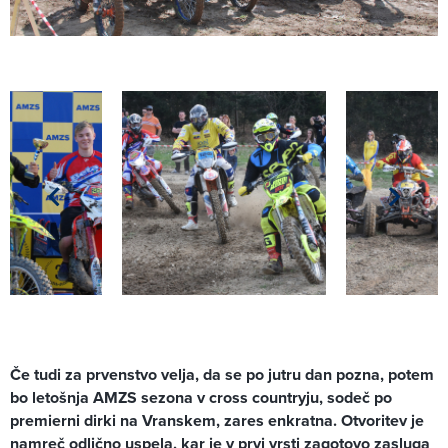
Če tudi za prvenstvo velja, da se po jutru dan pozna, potem
bo letošnja AMZS sezona v cross countryju, sodeč po
premierni dirki na Vranskem, zares enkratna. Otvoritev je
namreč odlično uspela, kar je v prvi vrsti zagotovo zasluga