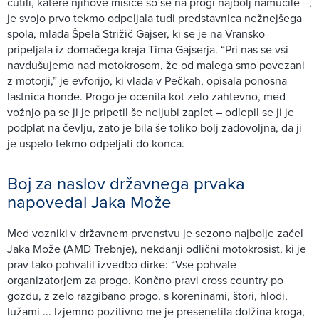
čutili, katere njihove mišice so se na progi najbolj namučile –,
je svojo prvo tekmo odpeljala tudi predstavnica nežnejšega
spola, mlada Špela Strižič Gajser, ki se je na Vransko
pripeljala iz domačega kraja Tima Gajserja. “Pri nas se vsi
navdušujemo nad motokrosom, že od malega smo povezani
z motorji,” je evforijo, ki vlada v Pečkah, opisala ponosna
lastnica honde. Progo je ocenila kot zelo zahtevno, med
vožnjo pa se ji je pripetil še neljubi zaplet – odlepil se ji je
podplat na čevlju, zato je bila še toliko bolj zadovoljna, da ji
je uspelo tekmo odpeljati do konca.
Boj za naslov državnega prvaka
napovedal Jaka Može
Med vozniki v državnem prvenstvu je sezono najbolje začel
Jaka Može (AMD Trebnje), nekdanji odlični motokrosist, ki je
prav tako pohvalil izvedbo dirke: “Vse pohvale
organizatorjem za progo. Končno pravi cross country po
gozdu, z zelo razgibano progo, s koreninami, štori, hlodi,
lužami ... Izjemno pozitivno me je presenetila dolžina kroga,