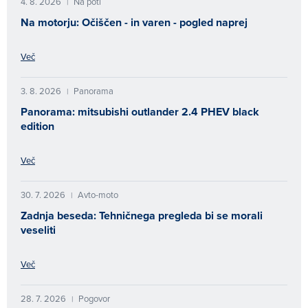
4. 8. 2026
Na poti
|
Na motorju: Očiščen - in varen - pogled naprej
Več
3. 8. 2026
Panorama
|
Panorama: mitsubishi outlander 2.4 PHEV black
edition
Več
30. 7. 2026
Avto-moto
|
Zadnja beseda: Tehničnega pregleda bi se morali
veseliti
Več
28. 7. 2026
Pogovor
|