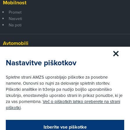
Mobilnost
Promet
Nasveti
Na poti
Avtomobili
Panorama
Prvi pogled
Nastavitve piškotkov
Za volanom
Test
Spletne strani AMZS uporabljajo piškotke za posebne
Tehnika
namene. Osnovni so nujni za delovanje spletnih storitev.
Piškotki analitike in trženja pa nudijo boljšo uporabniško
izkušnjo, enostavnejšo uporabo strani in prikaz ponudbe, ki je
Pravni vidiki
za vas pomembna.
Več o piškotkih lahko preberete na strani
Piškotki
piškotki
.
Politika zasebnosti
Pravno obvestilo
Zapri
Podarjamo vam 10 €!
Izberite vse piškotke