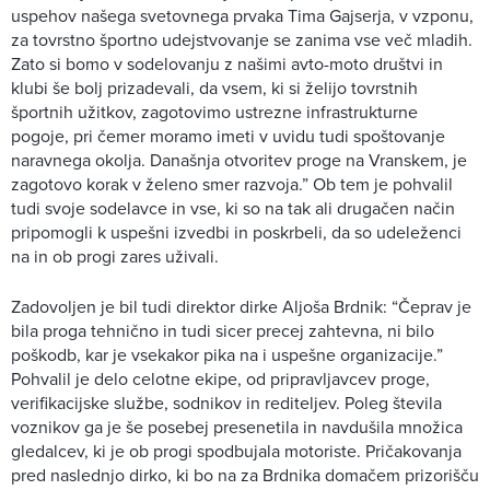
uspehov našega svetovnega prvaka Tima Gajserja, v vzponu,
za tovrstno športno udejstvovanje se zanima vse več mladih.
Zato si bomo v sodelovanju z našimi avto-moto društvi in
klubi še bolj prizadevali, da vsem, ki si želijo tovrstnih
športnih užitkov, zagotovimo ustrezne infrastrukturne
pogoje, pri čemer moramo imeti v uvidu tudi spoštovanje
naravnega okolja. Današnja otvoritev proge na Vranskem, je
zagotovo korak v želeno smer razvoja.” Ob tem je pohvalil
tudi svoje sodelavce in vse, ki so na tak ali drugačen način
pripomogli k uspešni izvedbi in poskrbeli, da so udeleženci
na in ob progi zares uživali.
Zadovoljen je bil tudi direktor dirke Aljoša Brdnik: “Čeprav je
bila proga tehnično in tudi sicer precej zahtevna, ni bilo
poškodb, kar je vsekakor pika na i uspešne organizacije.”
Pohvalil je delo celotne ekipe, od pripravljavcev proge,
verifikacijske službe, sodnikov in rediteljev. Poleg števila
voznikov ga je še posebej presenetila in navdušila množica
gledalcev, ki je ob progi spodbujala motoriste. Pričakovanja
pred naslednjo dirko, ki bo na za Brdnika domačem prizorišču