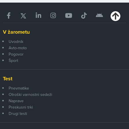
V žarometu
Uvodnik
Avto-moto
Pogovor
Šport
Test
Pnevmatike
Otroški varnostni sedeži
Naprave
Preskusni trki
Drugi testi