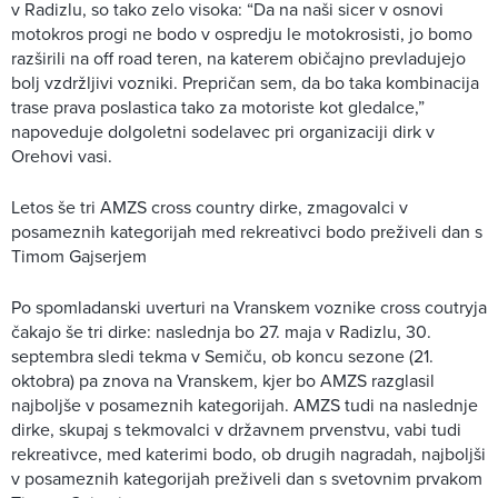
v Radizlu, so tako zelo visoka: “Da na naši sicer v osnovi
motokros progi ne bodo v ospredju le motokrosisti, jo bomo
razširili na off road teren, na katerem običajno prevladujejo
bolj vzdržljivi vozniki. Prepričan sem, da bo taka kombinacija
trase prava poslastica tako za motoriste kot gledalce,”
napoveduje dolgoletni sodelavec pri organizaciji dirk v
Orehovi vasi.
Letos še tri AMZS cross country dirke, zmagovalci v
posameznih kategorijah med rekreativci bodo preživeli dan s
Timom Gajserjem
Po spomladanski uverturi na Vranskem voznike cross coutryja
čakajo še tri dirke: naslednja bo 27. maja v Radizlu, 30.
septembra sledi tekma v Semiču, ob koncu sezone (21.
oktobra) pa znova na Vranskem, kjer bo AMZS razglasil
najboljše v posameznih kategorijah. AMZS tudi na naslednje
dirke, skupaj s tekmovalci v državnem prvenstvu, vabi tudi
rekreativce, med katerimi bodo, ob drugih nagradah, najboljši
v posameznih kategorijah preživeli dan s svetovnim prvakom