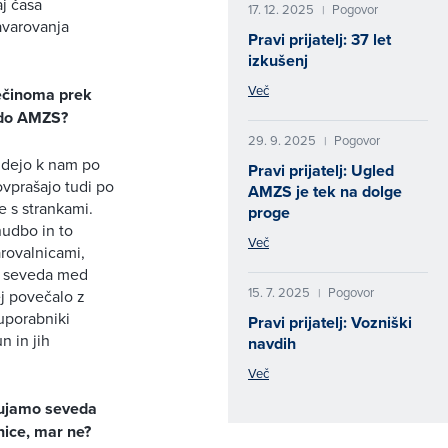
j časa
17. 12. 2025
Pogovor
|
avarovanja
Pravi prijatelj: 37 let
izkušenj
Več
večinoma prek
o do AMZS?
29. 9. 2025
Pogovor
|
ridejo k nam po
Pravi prijatelj: Ugled
ovprašajo tudi po
AMZS je tek na dolge
e s strankami.
proge
nudbo in to
Več
arovalnicami,
na seveda med
15. 7. 2025
Pogovor
|
ej povečalo z
uporabniki
Pravi prijatelj: Vozniški
n in jih
navdih
Več
onujamo seveda
nice, mar ne?