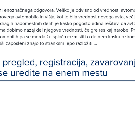
ni enoznačnega odgovora. Veliko je odvisno od vrednosti avtomo
ovega avtomobila in višja, kot je bila vrednost novega avta, več
dragih nadomestnih delih je kasko pogosto edina rešitev, da avt
a dobimo nazaj del njegove vrednosti, če gre res kaj narobe. Pri 
omobilih pa se morda že splača razmisliti o delnem kasku oziro
 Naši zaposleni znajo to strankam lepo razložiti …
 pregled, registracija, zavarovanj
e uredite na enem mestu