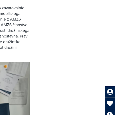
o zavarovalnic
omobilskega
vanje z AMZS
aj AMZS članstvo
osti družinskega
 enostavna. Prav
še družinsko
ot družini