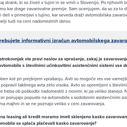
j strank, ki so živeli v tujini in se vrnili v Slovenijo. Po njihovih
emo kar drage zavarovalne premije. Sam ocenjujem, da so za to de
 deli v primerjavi s tujino, kar seveda draži avtomobilska zavarov
melji tudi na ceni nadomestnih delov.
rebujete informativni izračun avtomobilskega zavar
strokovnjak ste pravi naslov za vprašanje, zakaj je zavarovanje
vtomobile s številnimi učinkovitimi asistenčnimi sistemi vse d
en kot pri prejšnjem vprašanju. Avti so mogoče res vse varnejši
popravil takšnega avta zelo visoka. Avto so opremljeni s številnimi
 je treba ob poškodbi nadomestiti z novimi, ki pa veliko stanejo. 
cer ponujajo popuste na avtomobile s sodobnimi asistenčnimi sist
a majhni in se ne poznajo veliko v ceni zavarovanja.
na leasing ali kredit moramo imeti sklenjeno kasko zavarovan
tomobila se splača plačevati kasko zavarovanje?