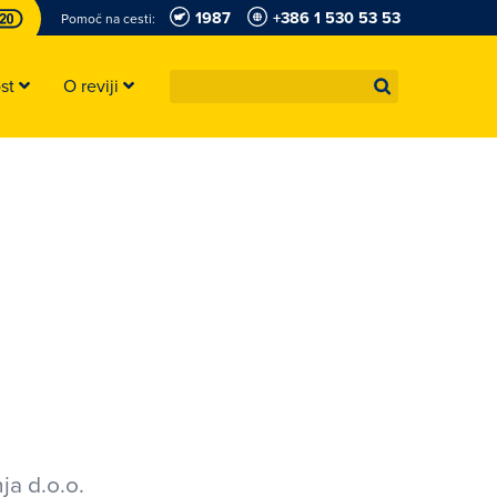
1987
+386 1 530 53 53
Pomoč na cesti:
ost
O reviji
ja d.o.o.