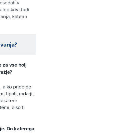
 besedah v
lno krivi tudi
anja, katerih
ovanja?
 za vse bolj
ražje?
, a ko pride do
 tipali, radarji,
Nekatere
emi, a so ti
je. Do katerega