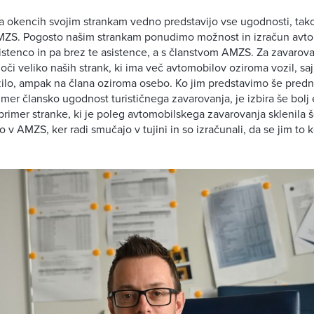
a okencih svojim strankam vedno predstavijo vse ugodnosti, tak
AMZS. Pogosto našim strankam ponudimo možnost in izračun avt
istenco in pa brez te asistence, a s članstvom AMZS. Za zavaro
oči veliko naših strank, ki ima več avtomobilov oziroma vozil, s
ilo, ampak na člana oziroma osebo. Ko jim predstavimo še predn
rimer člansko ugodnost turističnega zavarovanja, je izbira še bolj
rimer stranke, ki je poleg avtomobilskega zavarovanja sklenila 
v AMZS, ker radi smučajo v tujini in so izračunali, da se jim to k