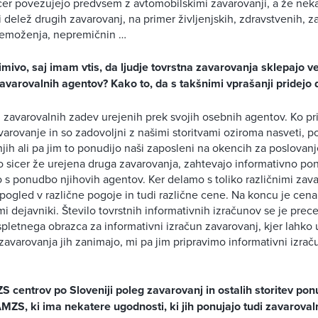
er povezujejo predvsem z avtomobilskimi zavarovanji, a že neka
delež drugih zavarovanj, na primer življenjskih, zdravstvenih, z
remoženja, nepremičnin …
imivo, saj imam vtis, da ljudje tovrstna zavarovanja sklepajo 
zavarovalnih agentov? Kako to, da s takšnimi vprašanji pridej
h zavarovalnih zadev urejenih prek svojih osebnih agentov. Ko p
arovanje in so zadovoljni z našimi storitvami oziroma nasveti, p
jih ali pa jim to ponudijo naši zaposleni na okencih za poslovanj
majo sicer že urejena druga zavarovanja, zahtevajo informativno po
 s ponudbo njihovih agentov. Ker delamo s toliko različnimi zav
ogled v različne pogoje in tudi različne cene. Na koncu je ce
mi dejavniki. Število tovrstnih informativnih izračunov se je prec
letnega obrazca za informativni izračun zavarovanj, kjer lahko 
zavarovanja jih zanimajo, mi pa jim pripravimo informativni izraču
 centrov po Sloveniji poleg zavarovanj in ostalih storitev p
AMZS, ki ima nekatere ugodnosti, ki jih ponujajo tudi zavaroval