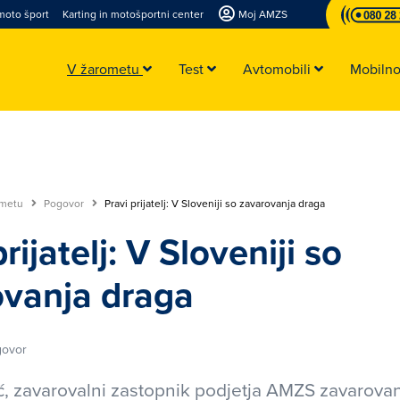
moto šport
Karting in motošportni center
Moj AMZS
V žarometu
Test
Avtomobili
Mobiln
ometu
Pogovor
Pravi prijatelj: V Sloveniji so zavarovanja draga
rijatelj: V Sloveniji so
ovanja draga
govor
, zavarovalni zastopnik podjetja AMZS zavarovan