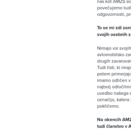
nas kot AMZS sic
povečujemo tudi 
odgovornosti, p
To se mi zdi zan
svojih osebnih 
Nimajo vsi svoji
avtomobilsko zav
drugih zavarovan
Tudi tisti, ki i
potem primerjajo
imamo odličen vp
najbolj odločilni
uvedbo našega sp
označijo, katera 
pokličemo.
Na okencih AMZS
tudi članstvo v 