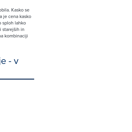
bila. Kasko se
ja je cena kasko
o sploh lahko
starejših in
ma kombinaciji
e - v