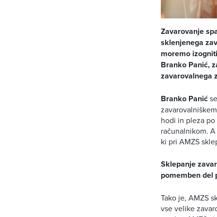
Zavarovanje spa
sklenjenega za
moremo izogniti
Branko Panić, z
zavarovalnega z
Branko Panić
se
zavarovalniškem
hodi in pleza po 
računalnikom. A 
ki pri AMZS skle
Sklepanje zavar
pomemben del p
Tako je, AMZS sk
vse velike zavar