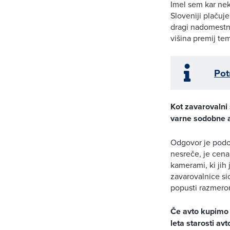
Imel sem kar neka
Sloveniji plačuj
dragi nadomestni
višina premij te
Pot
Kot zavarovalni 
varne sodobne a
Odgovor je podob
nesreče, je cena 
kamerami, ki jih
zavarovalnice si
popusti razmerom
Če avto kupimo 
leta starosti av