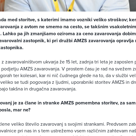
da med storitve, s katerimi imamo vozniki veliko stroškov; ke
varovanja z avtom ne smemo na cesto, se takšnim vsakoletni
. Lahko pa jih zmanjšamo oziroma za ceno zavarovanja dobimo
avarovalni zastopnik, ki pri družbi AMZS zavarovanja opravlja
astopnika.
 z zavarovalništvom ukvarja že 15 let, zadnja tri leta je zaposle
 podjetju AMZS zavarovanja. V prostem času je rad na svežem zr
gorah ter kolesari, kar ni nič čudnega glede na to, da v službi ve
veliko se tudi pogovarja z ljudmi, uporabniki storitev AMZS in dr
pajo takšna in drugačna zavarovanja.
ovanj je za člane in stranke AMZS pomembna storitev, za sa
osla, mar ne?
lene veliko število zavarovanj s svojimi strankami. Predvsem za
ovalnice pri nas in s tem ustrežemo vsem različnim zahtevam naši