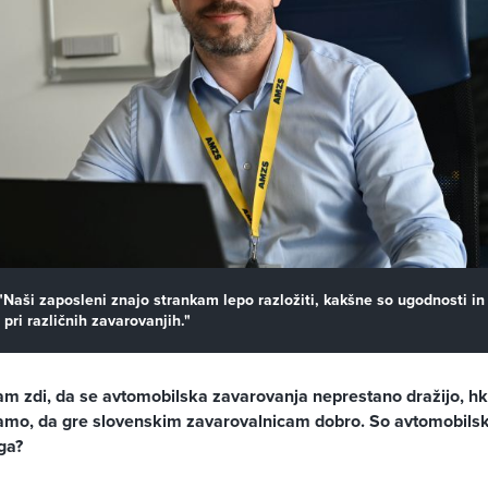
"Naši zaposleni znajo strankam lepo razložiti, kakšne so ugodnosti in
pri različnih zavarovanjih."
am zdi, da se avtomobilska zavarovanja neprestano dražijo, hkr
amo, da gre slovenskim zavarovalnicam dobro. So avtomobils
ga?