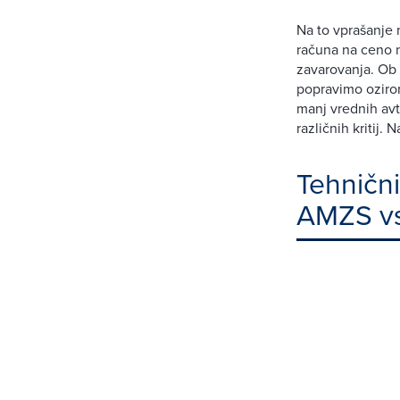
Na to vprašanje 
računa na ceno n
zavarovanja. Ob 
popravimo ozirom
manj vrednih avt
različnih kritij.
Tehnični
AMZS vs