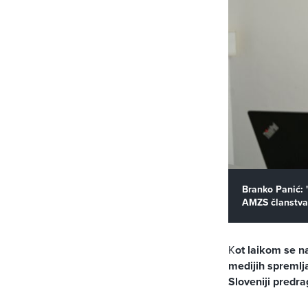
Branko Panić: 
AMZS članstva 
K
ot laikom se n
medijih spremlj
Sloveniji predra