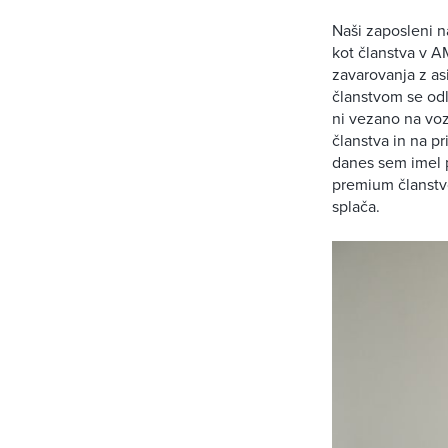
Naši zaposleni n
kot članstva v 
zavarovanja z as
članstvom se odl
ni vezano na voz
članstva in na p
danes sem imel p
premium članstvo 
splača.