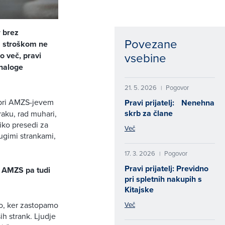
r brez
Povezane
m stroškom ne
vsebine
 več, pravi
 naloge
21. 5. 2026
Pogovor
|
n pri AMZS-jevem
Pravi prijatelj: Nenehna
skrb za člane
aku, rad muhari,
liko presedi za
Več
ugimi strankami,
17. 3. 2026
Pogovor
|
Pravi prijatelj: Previdno
m AMZS pa tudi
pri spletnih nakupih s
Kitajske
to, ker zastopamo
Več
h strank. Ljudje