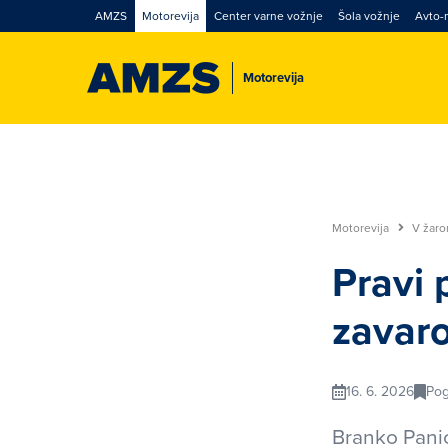
AMZS
Motorevija
Center varne vožnje
Šola vožnje
Avto-
Motorevija
Motorevija
V žar
Pravi p
zavar
16. 6. 2026
Po
Branko Panić