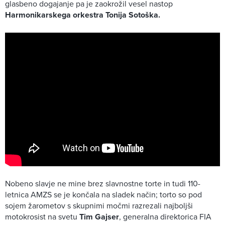
glasbeno dogajanje pa je zaokrožil vesel nastop
Harmonikarskega orkestra Tonija Sotoška.
Nobeno slavje ne mine brez slavnostne torte in tudi 110-
letnica AMZS se je končala na sladek način; torto so pod
sojem žarometov s skupnimi močmi razrezali najboljši
motokrosist na svetu
Tim Gajser
, generalna direktorica FIA