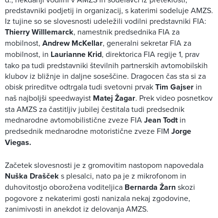
predstavniki podjetij in organizacij, s katerimi sodeluje AMZS.
Iz tujine so se slovesnosti udeležili vodilni predstavniki FIA:
Thierry Willlemarck
, namestnik predsednika FIA za
mobilnost,
Andrew McKellar
, generalni sekretar FIA za
mobilnost, in
Laurianne Krid
, direktorica FIA regije 1, prav
tako pa tudi predstavniki številnih partnerskih avtomobilskih
klubov iz bližnje in daljne soseščine. Dragocen čas sta si za
obisk prireditve odtrgala tudi svetovni prvak
Tim Gajser
in
naš najboljši speedwayist
Matej Žagar
. Prek video posnetkov
sta AMZS za častitljiv jubilej čestitala tudi predsednik
mednarodne avtomobilistične zveze FIA
Jean Todt
in
predsednik mednarodne motoristične zveze FIM
Jorge
Viegas.
Začetek slovesnosti je z gromovitim nastopom napovedala
Nuška Drašček
s plesalci, nato pa je z mikrofonom in
duhovitostjo oborožena voditeljica
Bernarda Žarn
skozi
pogovore z nekaterimi gosti nanizala nekaj zgodovine,
zanimivosti in anekdot iz delovanja AMZS.