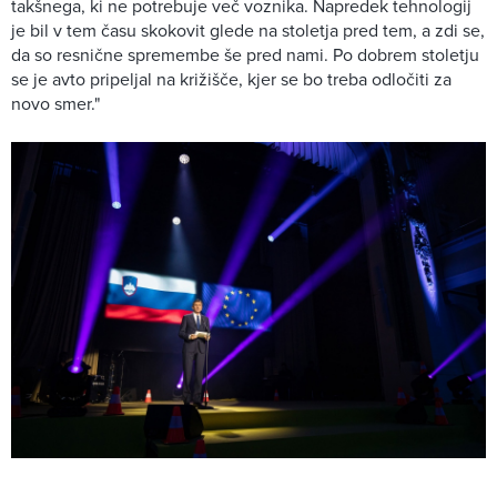
takšnega, ki ne potrebuje več voznika. Napredek tehnologij
je bil v tem času skokovit glede na stoletja pred tem, a zdi se,
da so resnične spremembe še pred nami. Po dobrem stoletju
se je avto pripeljal na križišče, kjer se bo treba odločiti za
novo smer."