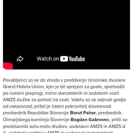
Povabljenci so se do vhoda v preddverje Unionske dvorane
Grand Hotela Union, kjer je bil sprejem za goste, sprehodili
po rumeni preprogi, mimo starodobnih in sodobnih vozil
AMZS službe za pomoč na cesti. Vabilu so se odzvali gostje
od vsepovsod; prišel je častni pokrovitelj slovesnosti
predsednik Republike Slovenije
Borut Pahor
, predsednik
Olimpijskega komiteja Slovenije
Bogdan Gabrovec
, prišli so
predstavniki avto-moto društev, sodelavci AMZS in AMZS d.
d., nekdanji vodilni v AMZS in sodelavci iz preteklosti,