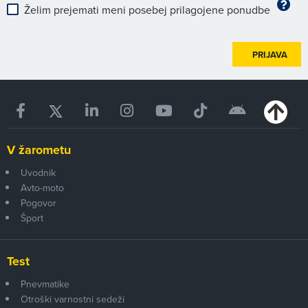
Želim prejemati meni posebej prilagojene ponudbe
PRIJAVA
V žarometu
Uvodnik
Avto-moto
Pogovor
Šport
Test
Pnevmatike
Otroški varnostni sedeži