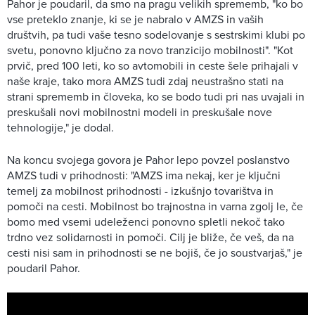
Pahor je poudaril, da smo na pragu velikih sprememb, "ko bo
vse preteklo znanje, ki se je nabralo v AMZS in vaših
društvih, pa tudi vaše tesno sodelovanje s sestrskimi klubi po
svetu, ponovno ključno za novo tranzicijo mobilnosti". "Kot
prvič, pred 100 leti, ko so avtomobili in ceste šele prihajali v
naše kraje, tako mora AMZS tudi zdaj neustrašno stati na
strani sprememb in človeka, ko se bodo tudi pri nas uvajali in
preskušali novi mobilnostni modeli in preskušale nove
tehnologije," je dodal.
Na koncu svojega govora je Pahor lepo povzel poslanstvo
AMZS tudi v prihodnosti: "AMZS ima nekaj, ker je ključni
temelj za mobilnost prihodnosti - izkušnjo tovarištva in
pomoči na cesti. Mobilnost bo trajnostna in varna zgolj le, če
bomo med vsemi udeleženci ponovno spletli nekoč tako
trdno vez solidarnosti in pomoči. Cilj je bliže, če veš, da na
cesti nisi sam in prihodnosti se ne bojiš, če jo soustvarjaš," je
poudaril Pahor.