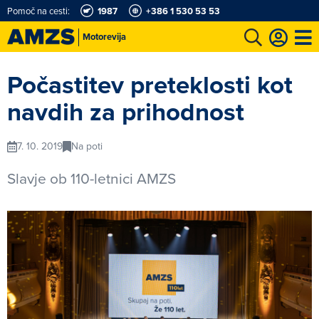
Pomoč na cesti:
1987
+386 1 530 53 53
Motorevija
t
Karting in motošportni center
Najboljši za volanom
Moj AMZS
Počastitev preteklosti kot
navdih za prihodnost
7. 10. 2019
Na poti
Slavje ob 110-letnici AMZS