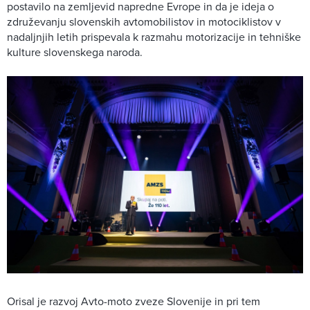
postavilo na zemljevid napredne Evrope in da je ideja o
združevanju slovenskih avtomobilistov in motociklistov v
nadaljnjih letih prispevala k razmahu motorizacije in tehniške
kulture slovenskega naroda.
Orisal je razvoj Avto-moto zveze Slovenije in pri tem