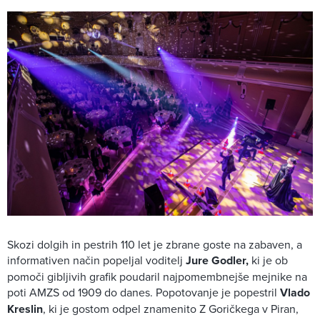
Skozi dolgih in pestrih 110 let je zbrane goste na zabaven, a
informativen način popeljal voditelj
Jure Godler,
ki je ob
pomoči gibljivih grafik poudaril najpomembnejše mejnike na
poti AMZS od 1909 do danes. Popotovanje je popestril
Vlado
Kreslin
, ki je gostom odpel znamenito Z Goričkega v Piran,