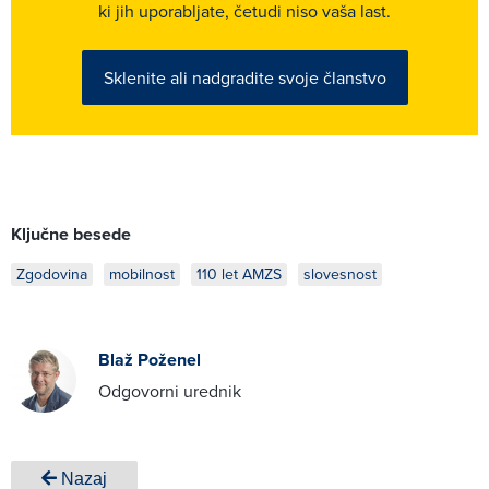
ki jih uporabljate, četudi niso vaša last.
Sklenite ali nadgradite svoje članstvo
Ključne besede
Zgodovina
mobilnost
110 let AMZS
slovesnost
Blaž Poženel
Odgovorni urednik
Nazaj