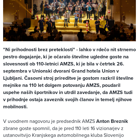
"Ni prihodnosti brez preteklosti" - lahko v rdečo nit strnemo
pestro dogajanje, ki je očaralo številne ugledne goste na
slovesnosti ob 110-letnici AMZS, ki je bila v četrtek 26.
septembra v Unionski dvorani Grand hotela Union v
Ljubljani. Časovni stroj prireditve je gostom razkril številne
mejnike na 110 let dolgem potovanju AMZS, poudaril
uspehe naših športnikov in utrdil zavedanje, da AMZS tudi
v prihodnje ostaja zaveznik svojih članov in temelj njihove
mobilnosti.
V uvodnem nagovoru je predsednik AMZS
Anton Breznik
zbrane goste spomnil, da je pred 110 leti 16 vizionarjev z
ustanovitvijo Kranjskega avtomobilnega kluba Slovenijo