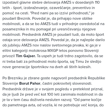
izpostavil glavne stebre delovanja AMZS v dosedanjih 110
letih - šport, izobraževanje, ozaveščanje, preventivo in
pomoč na cesti. "Pred nami pa so izzivi prihodnosti," je
poudaril Breznik. Povedal je, da prihajajo nove oblike
mobilnosti, a da se bo AMZS tudi v prihodnje osredotočal na
posameznika in mu pomagal pri uresničevanju njegove
mobilnosti. Predsednik AMZS je poudaril tudi, da moto šport
ostaja srce delovanja AMZS. Povedal je, da je najlepše darilo
ob jubileju AMZS nov naslov svetovnega prvaka, ki ga je v
elitni kategoriji motokrosa MXGP letos ponovno Sloveniji
privozil
Tim Gajser.
Ta uspeh je tudi trdno zagotovilo, da se
ni treba bati za prihodnost moto športa, saj Timu že sledijo
nove generacije športnikov na dveh ali štirih kolesih.
Po Brezniku je zbrane goste nagovoril predsednik Republike
Slovenije
Borut Pahor
, častni pokrovitelj slovesnosti.
Predsednik države je v svojem pogledu v preteklost priznal,
da je ljudi že pred več kot 100 leti zanimala mobilnost in da
je ta v tem času doživela nesluten razvoj: "Od parne kočije
do pametnega avta, od vozila, ki ne potrebuje več konja, do