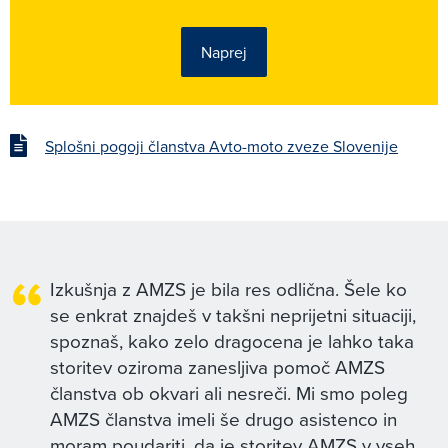
Naprej
Splošni pogoji članstva Avto-moto zveze Slovenije
Izkušnja z AMZS je bila res odlična. Šele ko
se enkrat znajdeš v takšni neprijetni situaciji,
spoznaš, kako zelo dragocena je lahko taka
storitev oziroma zanesljiva pomoč AMZS
članstva ob okvari ali nesreči. Mi smo poleg
AMZS članstva imeli še drugo asistenco in
moram poudariti, da je storitev AMZS v vseh