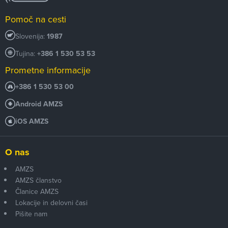
Pomoč na cesti
Slovenija:
1987
Tujina:
+386 1 530 53 53
Prometne informacije
+386 1 530 53 00
Android AMZS
iOS AMZS
O nas
AMZS
AMZS članstvo
Članice AMZS
Lokacije in delovni časi
Pišite nam