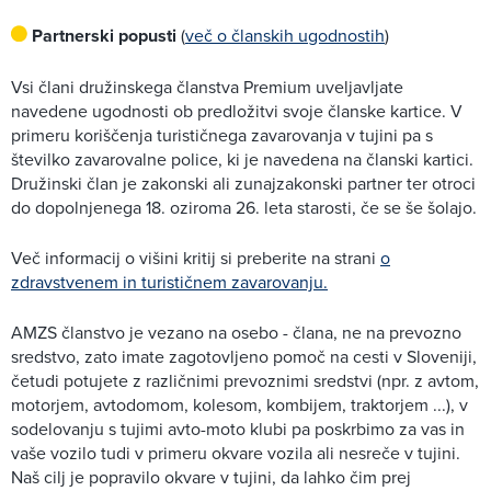
Partnerski popusti
(
več o članskih ugodnostih
)
Vsi člani družinskega članstva Premium uveljavljate
navedene ugodnosti ob predložitvi svoje članske kartice. V
primeru koriščenja turističnega zavarovanja v tujini pa s
številko zavarovalne police, ki je navedena na članski kartici.
Družinski član je zakonski ali zunajzakonski partner ter otroci
do dopolnjenega 18. oziroma 26. leta starosti, če se še šolajo.
Več informacij o višini kritij si preberite na strani
o
zdravstvenem in turističnem zavarovanju.
AMZS članstvo je vezano na osebo - člana, ne na prevozno
sredstvo, zato imate zagotovljeno pomoč na cesti v Sloveniji,
četudi potujete z različnimi prevoznimi sredstvi (npr. z avtom,
motorjem, avtodomom, kolesom, kombijem, traktorjem ...), v
sodelovanju s tujimi avto-moto klubi pa poskrbimo za vas in
vaše vozilo tudi v primeru okvare vozila ali nesreče v tujini.
Naš cilj je popravilo okvare v tujini, da lahko čim prej