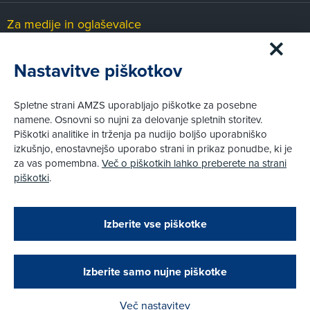
Za medije in oglaševalce
Medijsko središče
Nastavitve piškotkov
Pravni vidiki
Spletne strani AMZS uporabljajo piškotke za posebne
Piškotki
namene. Osnovni so nujni za delovanje spletnih storitev.
Politika zasebnosti
Piškotki analitike in trženja pa nudijo boljšo uporabniško
Informacije o obdelavi osebnih podatkov - videonadzor
izkušnjo, enostavnejšo uporabo strani in prikaz ponudbe, ki je
Pravno obvestilo
za vas pomembna.
Več o piškotkih lahko preberete na strani
Izvensodno reševanje potrošniških sporov
piškotki
.
Splošni pogoji članstva AMZS
Cenik članstva AMZS
Zapri
Podarjamo vam 10 €!
Izberite vse piškotke
Obstoječi in novi AMZS člani, ki boste v AMZS
centru sklenili avtomobilsko zavarovanje in
© AMZS
Produkcija:
Creatim
|
opravili registracijo vozila, boste prejeli
Pri spletni včlanitvi so podprta naslednja plačilna sredstva:
vrednostno darilno kartico z dobroimetjem v višini
Izberite samo nujne piškotke
10 €.
Več nastavitev
Kako do darila?