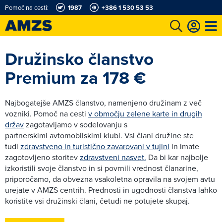
Pomoč na cesti:
1987
+386 1 530 53 53
t
Karting in motošportni center
Najboljši za volanom
Moj AMZS
Družinsko članstvo
Premium za 178 €
Najbogatejše AMZS članstvo, namenjeno družinam z več
vozniki. Pomoč na cesti
v območju zelene karte in drugih
držav
zagotavljamo v sodelovanju s
partnerskimi avtomobilskimi klubi. Vsi člani družine ste
tudi
zdravstveno in turistično zavarovani v tujini
in imate
zagotovljeno storitev
zdravstveni nasvet.
Da bi kar najbolje
izkoristili svoje članstvo in si povrnili vrednost članarine,
priporočamo, da obvezna vsakoletna opravila na svojem avtu
urejate v AMZS centrih. Prednosti in ugodnosti članstva lahko
koristite vsi družinski člani, četudi ne potujete skupaj.