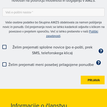
novostih na področju mobilnosti in dogajanju v AMZS.
Vaše osebne podatke bo Skupina AMZS obdelovala za namen pošiljanja
novic in ponudb. Od prejemanja novic se lahko kadarkoli odjavite s klikom na
povezavo v prejetem sporočilu. Več si lahko preberete v naši
Politiki
zasebnosti
.
Želim prejemati splošne novice (po e-pošti, prek
SMS, telefonskega klica)
Želim prejemati meni posebej prilagojene ponudbe
PRIJAVA
Informacije o članstvu