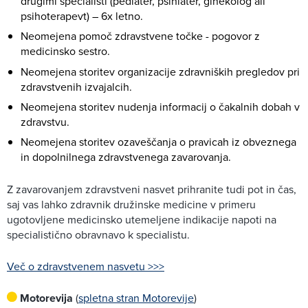
drugimi specialisti (pediater, psihiater, ginekolog ali
psihoterapevt) – 6x letno.
Neomejena pomoč zdravstvene točke - pogovor z
medicinsko sestro.
Neomejena storitev organizacije zdravniških pregledov pri
zdravstvenih izvajalcih.
Neomejena storitev nudenja informacij o čakalnih dobah v
zdravstvu.
Neomejena storitev ozaveščanja o pravicah iz obveznega
in dopolnilnega zdravstvenega zavarovanja.
Z zavarovanjem zdravstveni nasvet prihranite tudi pot in čas,
saj vas lahko zdravnik družinske medicine v primeru
ugotovljene medicinsko utemeljene indikacije napoti na
specialistično obravnavo k specialistu.
Več o zdravstvenem nasvetu >>>
Motorevija
(
spletna stran Motorevije
)