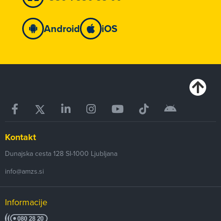
Android
iOS
Kontakt
Dunajska cesta 128
SI-1000
Ljubljana
info@amzs.si
Informacije