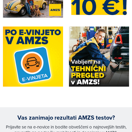
Vas zanimajo rezultati AMZS testov?
Prijavite se na e-novice in bodite obveščeni o najnovejših testih,