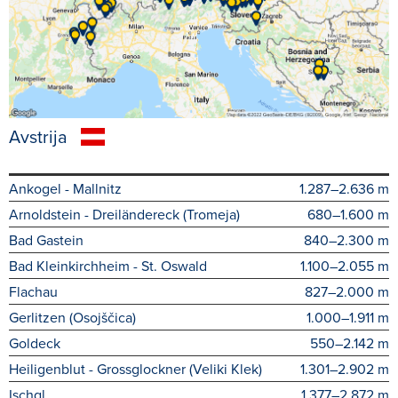
Avstrija
Ankogel - Mallnitz
1.287–2.636 m
Arnoldstein - Dreiländereck (Tromeja)
680–1.600 m
Bad Gastein
840–2.300 m
Bad Kleinkirchheim - St. Oswald
1.100–2.055 m
Flachau
827–2.000 m
Gerlitzen (Osojščica)
1.000–1.911 m
Goldeck
550–2.142 m
Heiligenblut - Grossglockner (Veliki Klek)
1.301–2.902 m
Ischgl
1.377–2.872 m