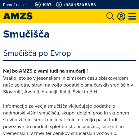
Pomoč na cesti:
1987
+386 1 530 53 53
Smučišča
t
Karting in motošportni center
Najboljši za volanom
Moj AMZS
Smučišča po Evropi
Naj bo AMZS z vami tudi na smučariji!
Vsako leto so v jesenskem in zimskem času obiskovalcem
naše spletne strani na voljo podatki o smučarskih središčih v
Sloveniji, Avstriji, Franciji, Italiji, Švici in BiH.
Informacije za večja smučišča vključujejo podatke o
nadmorski višini smučišča, skupni dolžini prog in skupnem
številu žičnic, sedežnic in vlečnic, na voljo pa so tudi
povezave do uradnih spletnih strani smučišč, snežnih in
vremenskih razmer ter cenikov smučarskih vozovnic.