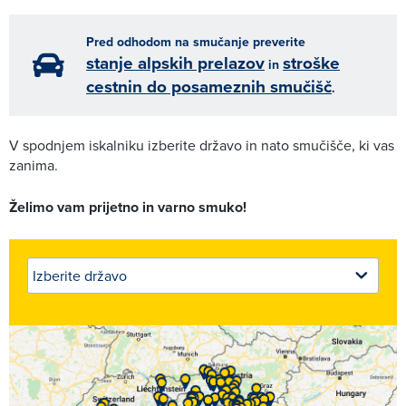
Pred odhodom na smučanje preverite
stanje alpskih prelazov
stroške
in
cestnin do posameznih smučišč
.
V spodnjem iskalniku izberite državo in nato smučišče, ki vas
zanima.
Želimo vam prijetno in varno smuko!