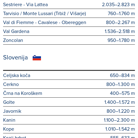
Sestriere - Via Lattea
2.035–2.823 m
Tarvisio / Monte Lussari (Trbiž / Višarje)
760–1.760 m
Val di Fiemme - Cavalese - Obereggen
800–2.267 m
Val Gardena
1.536–2.518 m
Zoncolan
950–1.780 m
Slovenija
Celjska koča
650–834 m
Cerkno
800–1.300 m
Črna na Koroškem
400–575 m
Golte
1.400–1.572 m
Javornik
800–1.220 m
Kanin
1.100–2.300 m
Kope
1.010–1.542 m
Kozji hrbet
555–633 m