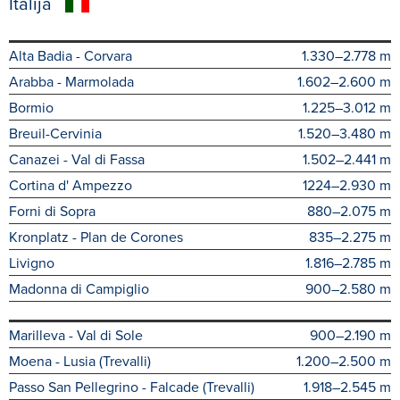
Italija
Alta Badia - Corvara
1.330–2.778 m
Arabba - Marmolada
1.602–2.600 m
Bormio
1.225–3.012 m
Breuil-Cervinia
1.520–3.480 m
Canazei - Val di Fassa
1.502–2.441 m
Cortina d' Ampezzo
1224–2.930 m
Forni di Sopra
880–2.075 m
Kronplatz - Plan de Corones
835–2.275 m
Livigno
1.816–2.785 m
Madonna di Campiglio
900–2.580 m
Marilleva - Val di Sole
900–2.190 m
Moena - Lusia (Trevalli)
1.200–2.500 m
Passo San Pellegrino - Falcade (Trevalli)
1.918–2.545 m