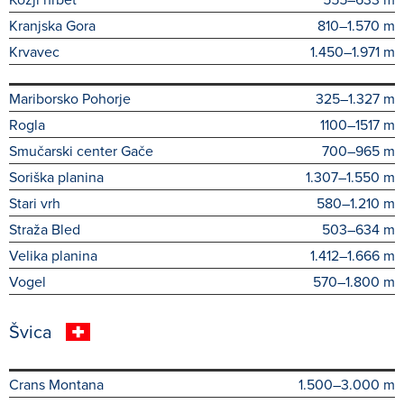
Kranjska Gora
810–1.570 m
Krvavec
1.450–1.971 m
Mariborsko Pohorje
325–1.327 m
Rogla
1100–1517 m
Smučarski center Gače
700–965 m
Soriška planina
1.307–1.550 m
Stari vrh
580–1.210 m
Straža Bled
503–634 m
Velika planina
1.412–1.666 m
Vogel
570–1.800 m
Švica
Crans Montana
1.500–3.000 m