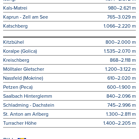
Kals-Matrei
980–2.621 m
Kaprun - Zell am See
765–3.029 m
Katschberg
1.066–2.220 m
Kitzbühel
800–2.000 m
Koralpe (Golica)
1.535–2.070 m
Kreischberg
868–2.118 m
Mölltaler Gletscher
1.200–3.122 m
Nassfeld (Mokrine)
610–2.020 m
Petzen (Peca)
600–1.900 m
Saalbach Hinterglemm
840–2.096 m
Schladming - Dachstein
745–2.996 m
St. Anton am Arlberg
1.300–2.811 m
Turracher Höhe
1.400–2.205 m