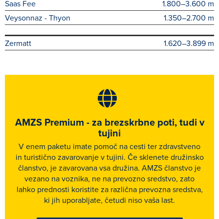
Saas Fee
1.800–3.600 m
Veysonnaz - Thyon
1.350–2.700 m
Zermatt
1.620–3.899 m
AMZS Premium - za brezskrbne poti, tudi v
tujini
V enem paketu imate pomoč na cesti ter zdravstveno
in turistično zavarovanje v tujini. Če sklenete družinsko
članstvo, je zavarovana vsa družina. AMZS članstvo je
vezano na voznika, ne na prevozno sredstvo, zato
lahko prednosti koristite za različna prevozna sredstva,
ki jih uporabljate, četudi niso vaša last.