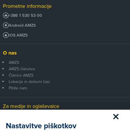
Prometne informacije
+386 1 530 53 00
Android AMZS
iOS AMZS
O nas
AMZS
AMZS članstvo
Članice AMZS
Lokacije in delovni časi
Pišite nam
Za medije in oglaševalce
Medijsko središče
Nastavitve piškotkov