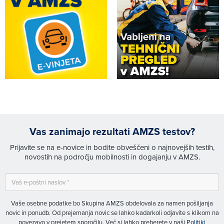
Vas zanimajo rezultati AMZS testov?
Prijavite se na e-novice in bodite obveščeni o najnovejših testih,
novostih na področju mobilnosti in dogajanju v AMZS.
Vaše osebne podatke bo Skupina AMZS obdelovala za namen pošiljanja
novic in ponudb. Od prejemanja novic se lahko kadarkoli odjavite s klikom na
povezavo v prejetem sporočilu. Več si lahko preberete v naši
Politiki