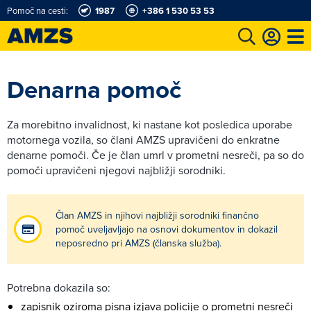
Pomoč na cesti:
1987
+386 1 530 53 53
t
Karting in motošportni center
Najboljši za volanom
Moj AMZS
Denarna pomoč
Za morebitno invalidnost, ki nastane kot posledica uporabe
motornega vozila, so člani AMZS upravičeni do enkratne
denarne pomoči. Če je član umrl v prometni nesreči, pa so do
pomoči upravičeni njegovi najbližji sorodniki.
Član AMZS in njihovi najbližji sorodniki finančno
pomoč uveljavljajo na osnovi dokumentov in dokazil
neposredno pri AMZS (članska služba).
Potrebna dokazila so:
zapisnik oziroma pisna izjava policije o prometni nesreči