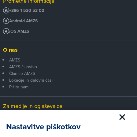
Prometne informacije
+386 1 530 53 00
Android AMZS
iOS AMZS
O nas
AMZS
AMZS članstvo
Članice AMZS
Lokacije in delovni časi
Pišite nam
Za medije in oglaševalce
Medijsko središče
Nastavitve piškotkov
Pravni vidiki