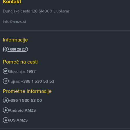
Kontakt
Dunajska cesta 128
SI-1000
Ljubljana
info@amzs.si
Informacije
Pomoč na cesti
Slovenija:
1987
Tujina:
+386 1 530 53 53
Prometne informacije
+386 1 530 53 00
Android AMZS
iOS AMZS