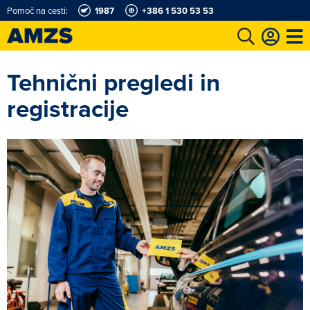
Pomoč na cesti:
1987
+386 1 530 53 53
t
Karting in motošportni center
Najboljši za volanom
Moj AMZS
Tehnični pregledi in
registracije