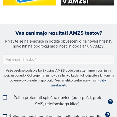
Vas zanimajo rezultati AMZS testov?
Prijavite se na e-novice in bodite obveščeni o najnovejših testih,
novostih na področju mobilnosti in dogajanju v AMZS.
Vaše osebne podatke bo Skupina AMZS obdelovala za namen pošiljanja
novic in ponudb. Od prejemanja novic se lahko kadarkoli odjavite s klikom na
povezavo v prejetem sporočilu. Več si lahko preberete v naši
Politiki
zasebnosti
.
Želim prejemati splošne novice (po e-pošti, prek
SMS, telefonskega klica)
Želim prejemati meni posebej prilagojene ponudbe