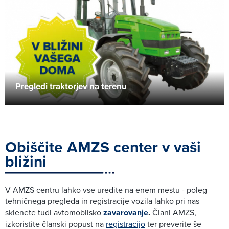
Pregledi traktorjev na terenu
Obiščite AMZS center v vaši
bližini
V AMZS centru lahko vse uredite na enem mestu - poleg
tehničnega pregleda in registracije vozila lahko pri nas
sklenete tudi avtomobilsko
zavarovanje
.
Člani AMZS,
izkoristite članski popust na
registracijo
ter preverite še