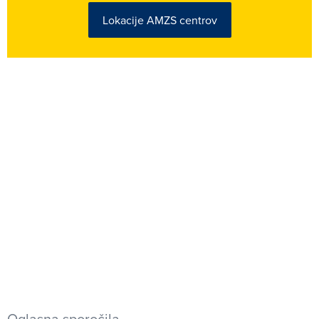
Lokacije AMZS centrov
Oglasna sporočila