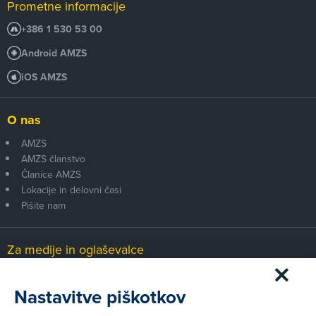
Prometne informacije
+386 1 530 53 00
Android AMZS
iOS AMZS
O nas
AMZS
AMZS članstvo
Članice AMZS
Lokacije in delovni časi
Pišite nam
Za medije in oglaševalce
Medijsko središče
Nastavitve piškotkov