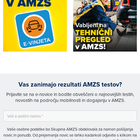
Vas zanimajo rezultati AMZS testov?
Prijavite se na e-novice in bodite obveščeni o najnovejših testih,
novostih na področju mobilnosti in dogajanju v AMZS.
Vaše osebne podatke bo Skupina AMZS obdelovala za namen pošiljanja
novic in ponudb. Od prejemanja novic se lahko kadarkoli odjavite s klikom na