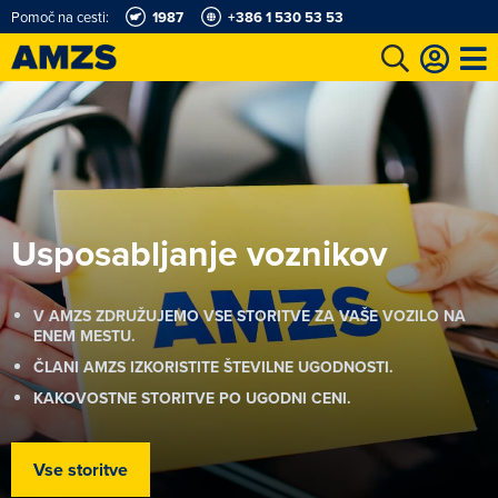
Pomoč na cesti:
1987
+386 1 530 53 53
t
Karting in motošportni center
Najboljši za volanom
Moj AMZS
Usposabljanje voznikov
V AMZS ZDRUŽUJEMO VSE STORITVE ZA VAŠE VOZILO NA
ENEM MESTU.
ČLANI AMZS IZKORISTITE ŠTEVILNE UGODNOSTI.
KAKOVOSTNE STORITVE PO UGODNI CENI.
Vse storitve