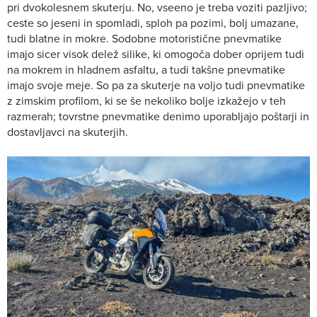
pri dvokolesnem skuterju. No, vseeno je treba voziti pazljivo;
ceste so jeseni in spomladi, sploh pa pozimi, bolj umazane,
tudi blatne in mokre. Sodobne motoristične pnevmatike
imajo sicer visok delež silike, ki omogoča dober oprijem tudi
na mokrem in hladnem asfaltu, a tudi takšne pnevmatike
imajo svoje meje. So pa za skuterje na voljo tudi pnevmatike
z zimskim profilom, ki se še nekoliko bolje izkažejo v teh
razmerah; tovrstne pnevmatike denimo uporabljajo poštarji in
dostavljavci na skuterjih.