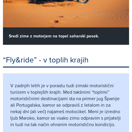
Sredi zime z motorjem na topel saharski pesek.
“Fly&ride” - v toplih krajih
V zadnjih letih je v porastu tudi zimski motoristični
turizem v toplejših krajih. Med takšnimi “toplimi”
motorističnimi destinacijami sta na primer jug Španije
ali Portugalska, kamor se odpraviš z letalom in za
nekaj dni (ali več) najameš motocikel. Meni je izredno
ljub Maroko, kamor se vsako zimo odpravim s prijatelji
in tudi na tak način ohranim motoristično kondicijo.