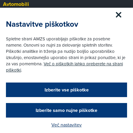
Avtomobili
Panorama
Prvi pogled
Nastavitve piškotkov
Za volanom
Test
Spletne strani AMZS uporabljajo piškotke za posebne
Tehnika
namene. Osnovni so nujni za delovanje spletnih storitev.
Piškotki analitike in trženja pa nudijo boljšo uporabniško
izkušnjo, enostavnejšo uporabo strani in prikaz ponudbe, ki je
Pravni vidiki
za vas pomembna.
Več o piškotkih lahko preberete na strani
Piškotki
piškotki
.
Politika zasebnosti
Pravno obvestilo
Zapri
Podarjamo vam 10 €!
Izberite vse piškotke
Obstoječi in novi AMZS člani, ki boste v AMZS
centru sklenili avtomobilsko zavarovanje in
© AMZS
Produkcija:
Creatim
|
opravili registracijo vozila, boste prejeli
Pri spletni včlanitvi so podprta naslednja plačilna sredstva:
vrednostno darilno kartico z dobroimetjem v višini
Izberite samo nujne piškotke
10 €.
Več nastavitev
Kako do darila?