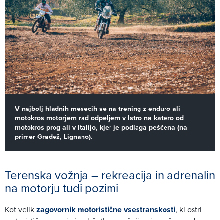
V najbolj hladnih mesecih se na trening z enduro ali
motokros motorjem rad odpeljem v Istro na katero od
motokros prog ali v Italijo, kjer je podlaga peščena (na
primer Gradež, Lignano).
Terenska vožnja – rekreacija in adrenalin
na motorju tudi pozimi
Kot velik
zagovornik motoristične vsestranskosti
, ki ostri