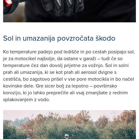
Sol in umazanija povzročata škodo
Ko temperature padejo pod ledišče in po cestah posipajo sol,
je za motocikel najbolje, da ostane v garaži – tudi če so
temperature čez dan dovolj prijetne za vožnjo. Sol in solni
prah ali umazanija, ki se kot prah ali aerosol dvigne s
cestišča, bo zagotovo prišel v vse pore motocikla in bo načel
kovinske dele. Gre sicer bolj za lepotno – površinsko
korozijo, ki jo lahko preprečite ali vsaj zmanjšate z rednim
splakovanjem z vodo.