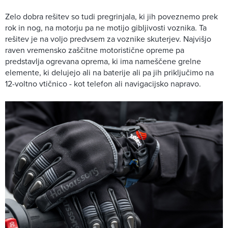
Zelo dobra rešitev so tudi pregrinjala, ki jih poveznemo prek
rok in nog, na motorju pa ne motijo gibljivosti voznika. Ta
rešitev je na voljo predvsem za voznike skuterjev. Najvišjo
raven vremensko zaščitne motoristične opreme pa
predstavlja ogrevana oprema, ki ima nameščene grelne
elemente, ki delujejo ali na baterije ali pa jih priključimo na
12-voltno vtičnico - kot telefon ali navigacijsko napravo.