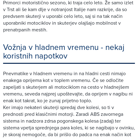
Primorci motoristično sezono, ki traja celo leto. Že samo izlet
v Trst ali še kam dlje v notranjost Italije nam razkrije, da so
predvsem skuterji v uporabi celo leto, saj si na tak način
uporabniki motociklov in skuterjev olajšajo mobilnost v
prenatrpanih mestih.
Vožnja v hladnem vremenu - nekaj
koristnih napotkov
Pnevmatike v hladnem vremenu in na hladni cesti nimajo
enakega oprijema kot v toplem vremenu. Če se odločite
zapeljati s skuterjem ali motociklom na cesto v hladnejšem
vremenu, seveda najprej upoštevajte, da oprijem v nagibu ni
enak kot takrat, ko je zunaj prijetno toplo.
Ker imajo nekateri skuterji spredaj dve kolesi, so ti v
prednosti pred klasičnimi motorji. Zaradi ABS zavornega
sistema in nadzora zdrsa pogonskega kolesa (zadaj) ter
sistema vpetja sprednjega para koles, ki se nagibajo v ovinku,
je skoraj nemogoče, da bi prišlo do padca na enak način kot