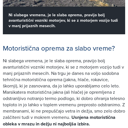
Ni slabega vremena, je le slaba oprema, pravijo bolj
avanturistični vozniki motorjev, ki se z motorjem vozijo tudi
v manj prijaznih mesecih.
Motoristična oprema za slabo vreme?
Ni slabega vremena, je le slaba oprema, pravijo bolj
avanturistični vozniki motorjev, ki se z motorjem vozijo tudi v
manj prijaznih mesecih. Na trgu je danes na voljo sodobna
tehnična motoristična oprema (jakna, hlače, rokavice,
škornji), ki je zasnovana, da jo lahko uporabljamo celo leto.
Marsikatera motoristična jakna (ali hlače) je opremljena z
odstranljivo notranjo termo podlogo, ki dobro ohranja telesno
toploto in jo lahko v toplem vremenu preprosto odstranimo. Z
membranami, ki ne prepuščajo vetra in dežja, smo zelo dobro
zaščiteni tudi v mokrem vremenu.
Usnjena motoristična
obleka v mrazu in dežju ni najboljša izbira.