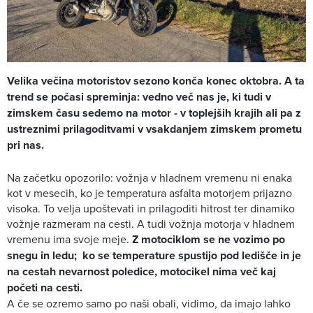
Velika večina motoristov sezono konča konec oktobra. A ta
trend se počasi spreminja: vedno več nas je, ki tudi v
zimskem času sedemo na motor - v toplejših krajih ali pa z
ustreznimi prilagoditvami v vsakdanjem zimskem prometu
pri nas.
Na začetku opozorilo: vožnja v hladnem vremenu ni enaka
kot v mesecih, ko je temperatura asfalta motorjem prijazno
visoka. To velja upoštevati in prilagoditi hitrost ter dinamiko
vožnje razmeram na cesti. A tudi vožnja motorja v hladnem
vremenu ima svoje meje.
Z motociklom se ne vozimo po
snegu in ledu; ko se temperature spustijo pod ledišče in je
na cestah nevarnost poledice, motocikel nima več kaj
početi na cesti.
A če se ozremo samo po naši obali, vidimo, da imajo lahko