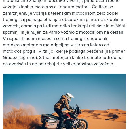
motoristično znanje in občutke v vožnji, priporočam redno
vožnjo s trial in motokros ali enduro motorji. Če tla niso
zamrznjena, je vožnja s terenskim motociklom zelo dober
trening, saj pomaga ohranjati občutek na plinu, na sklopki in
zavorah, ohranja pa tudi motoriko ter krepi reflekse in mišični
spomin. Ta je nujen za varno vožnjo z motociklom na cestah.
V najbolj hladnih mesecih se na trening z enduro ali
motokros motorjem rad odpeljem v Istro na katero od
motokros prog ali v Italijo, kjer je podlaga peščena (na primer
Gradež, Lignano). S trial motorjem lahko trenirate tudi doma
na dvorišču in ne potrebujete veliko prostora za vožnjo …