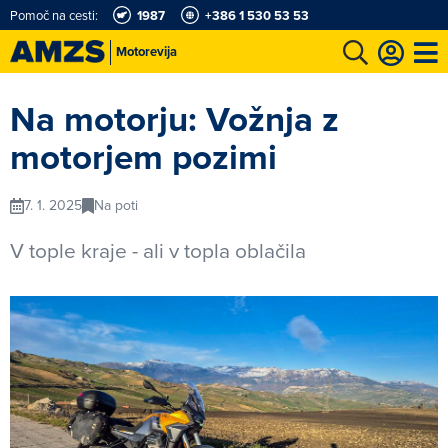
Pomoč na cesti:
1987
+386 1 530 53 53
Motorevija
t
Karting in motošportni center
Najboljši za volanom
Moj AMZS
Na motorju: Vožnja z
motorjem pozimi
7. 1. 2025
Na poti
V tople kraje - ali v topla oblačila