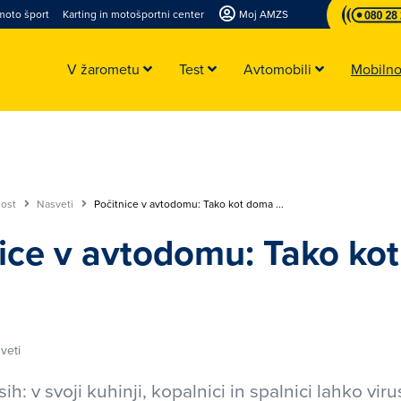
moto šport
Karting in motošportni center
Moj AMZS
V žarometu
Test
Avtomobili
Mobiln
nost
Nasveti
Počitnice v avtodomu: Tako kot doma ...
ice v avtodomu: Tako ko
veti
ih: v svoji kuhinji, kopalnici in spalnici lahko vi