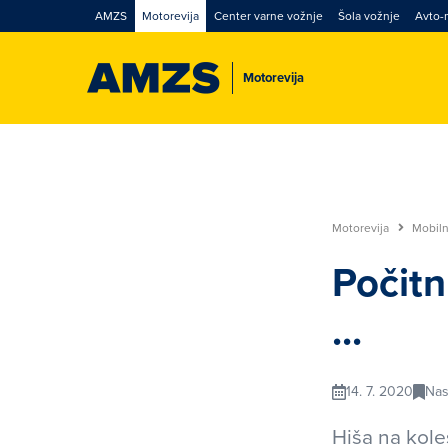
AMZS
Motorevija
Center varne vožnje
Šola vožnje
Avto-
Motorevija
Motorevija
Mobil
Počitn
...
14. 7. 2020
Nas
Hiša na koles