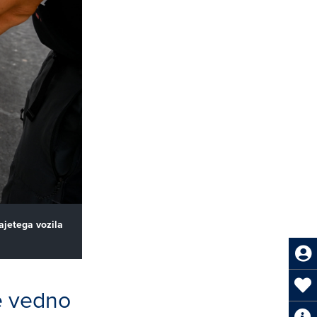
ajetega vozila
e vedno