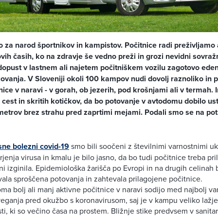
 za narod športnikov in kampistov. Počitnice radi preživljamo 
vih časih, ko na zdravje še vedno preži in grozi nevidni sovražn
dopust v lastnem ali najetem počitniškem vozilu zagotovo eden
kovanja. V Sloveniji okoli 100 kampov nudi dovolj raznoliko in
nice v naravi - v gorah, ob jezerih, pod krošnjami ali v termah.
 cest in skritih kotičkov, da bo potovanje v avtodomu dobilo u
metrov brez strahu pred zaprtimi mejami. Podali smo se na pot 
sne bolezni covid-19
smo bili soočeni z številnimi varnostnimi uk
jenja virusa in kmalu je bilo jasno, da bo tudi počitnice treba pri
ni izginila. Epidemiološka žarišča po Evropi in na drugih celinah 
la sproščena potovanja in zahtevala prilagojene počitnice.
ma bolj ali manj aktivne počitnice v naravi sodijo med najbolj va
eganja pred okužbo s koronavirusom, saj je v kampu veliko lažje
ti, ki so večino časa na prostem. Bližnje stike predvsem v sanita