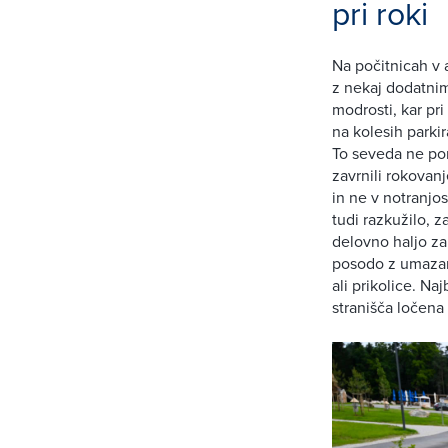
pri roki
Na počitnicah v a
z nekaj dodatnim
modrosti, kar pr
na kolesih parkir
To seveda ne po
zavrnili rokova
in ne v notranjo
tudi razkužilo, z
delovno haljo za 
posodo z umazan
ali prikolice. N
stranišča ločena 