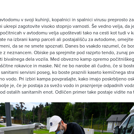
vtodomu v svoji kuhinji, kopalnici in spalnici virusu preprosto zap
i ukrepi zagotovite visoko stopnjo varnosti. Še vedno velja, da j
i počitnicah v avtodomu velja upoštevati tako na cesti kot tudi v 
ate na izbrani kamp parceli ali postajališču za avtodome, omejite 
meni, da se ne smete spoznati. Danes bo vsakdo razumel, če bos
nje z neznancem. Obiske pa sprejmite pod razprto tendo, zunaj 
sti bivalnega dela vozila. Med obvezno kamp opremo počitniškeg
aščitne rokavice in maske. Nič ne bo narobe ali čudno, če si boste
sanitarni servisni poseg, ko boste praznili kaseto kemičnega stran
o vodo. Pri izbiri kampa povprašajte, kako imajo poskrbljeno o
ajbolje je, če je postaja za svežo vodo in praznjenje odpadnih vo
od ostalih sanitarnih enot. Odličen primer take postaje vidite na 