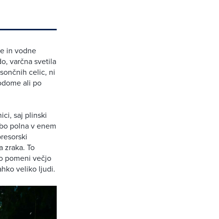
ke in vodne
, varčna svetila
sončnih celic, ni
todome ali po
ci, saj plinski
e bo polna v enem
resorski
 zraka. To
To pomeni večjo
hko veliko ljudi.