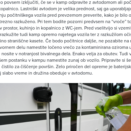
 povsem izključiti, če se v kamp odpravite z avtodomom ali poči
opalnico. Lastniški avtodom je velika prednost, saj ga uporabljaj
anju počitniškega vozila pred prevzemom preverite, kako je bilo
 ustrezno razkuženo. Pri tem bodite pozorni predvsem na “vroče” 
 prostor, kuhinjo in kopalnico z WC-jem. Pred vselitvijo si vzemi
 razkužite tudi kamp opremo najetega vozila ter z razkužilom očis
šino straniščne kasete. Če bodo počitnice daljše, ne pozabite na
tovornem delu namestite ločeno vrečo za kontaminirana oziroma
ne nosite v notranjost bivalnega dela. Enako velja za obutev. Tudi 
šem postanku v kampu namestite zunaj ob vozilo. Pripravite si 
 čistilo za čiščenje površin. Zelo priročen del opreme je baterijsk
naj slabo vreme in družina obeduje v avtodomu.