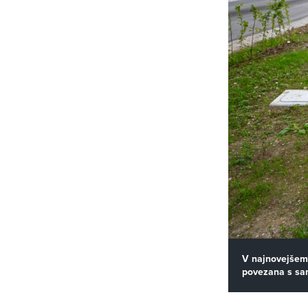
V najnovejšem
povezana s sam