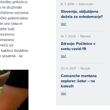
tniško prikolico,
8. 7. 2019
Avto-moto
|
o le družinski
Slovenija, obljubljena
 očiščeno oziroma
dežela za avtodomarje?
točke potencialne
te uro časa in
Več
tite tudi
 rezervno
14. 7. 2020
Nasveti
|
 umazana
Zdravje: Počitnice v
vrečo za
svetu covid-19
še kakšno dodatno
i sesalnik - še
Več
23. 8. 2017
Na poti
|
Comanche montana
explorer: šotor – na
kolesih
Več