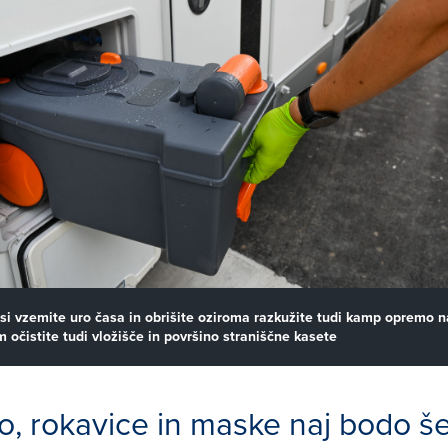
o si vzemite uro časa in obrišite oziroma razkužite tudi kamp opremo n
m očistite tudi vložišče in površino straniščne kasete
o, rokavice in maske naj bodo š