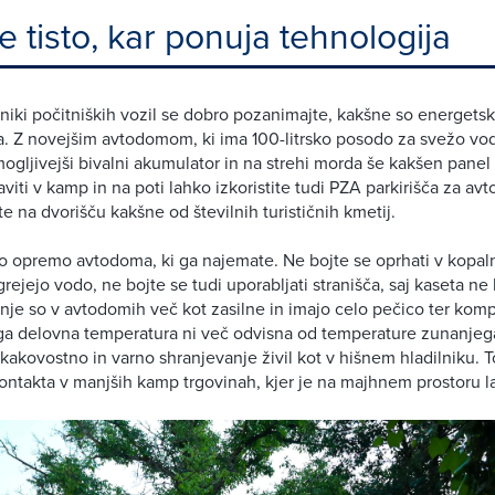
te tisto, kar ponuja tehnologija
ki počitniških vozil se dobro pozanimajte, kakšne so energets
 Z novejšim avtodomom, ki ima 100-litrsko posodo za svežo vodo
mogljivejši bivalni akumulator in na strehi morda še kakšen panel 
viti v kamp in na poti lahko izkoristite tudi PZA parkirišča za av
e na dvorišču kakšne od številnih turističnih kmetij.
no opremo avtodoma, ki ga najemate. Ne bojte se oprhati v kopalni
grejejo vodo, ne bojte se tudi uporabljati stranišča, saj kaseta n
nje so v avtodomih več kot zasilne in imajo celo pečico ter komp
ega delovna temperatura ni več odvisna od temperature zunanjega
kovostno in varno shranjevanje živil kot v hišnem hladilniku. 
ontakta v manjših kamp trgovinah, kjer je na majhnem prostoru la