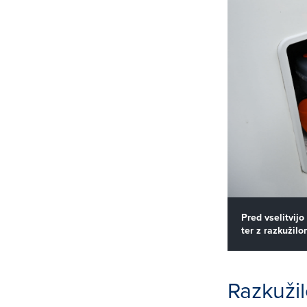
Pred vselitvij
ter z razkužilo
Razkužil