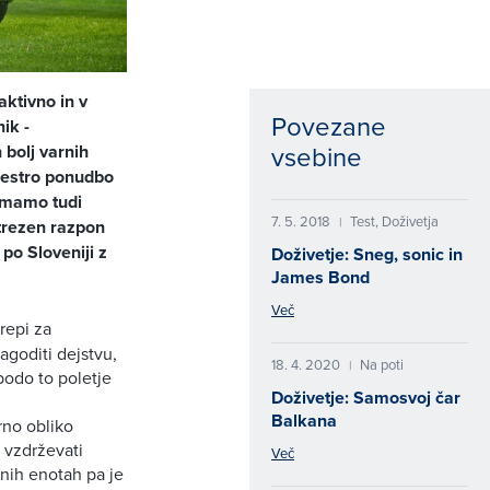
aktivno in v
Povezane
ik -
vsebine
 bolj varnih
 pestro ponudbo
 Imamo tudi
7. 5. 2018
Test, Doživetja
|
strezen razpon
po Sloveniji z
Doživetje: Sneg, sonic in
James Bond
Več
repi za
lagoditi dejstvu,
18. 4. 2020
Na poti
|
bodo to poletje
Doživetje: Samosvoj čar
Balkana
rno obliko
 vzdrževati
Več
rnih enotah pa je