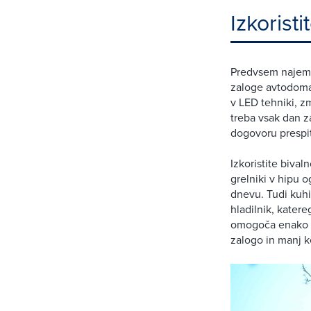
Izkoristi
Predvsem najemni
zaloge avtodoma.
v LED tehniki, z
treba vsak dan za
dogovoru prespit
Izkoristite bival
grelniki v hipu o
dnevu. Tudi kuhi
hladilnik, kater
omogoča enako ka
zalogo in manj k