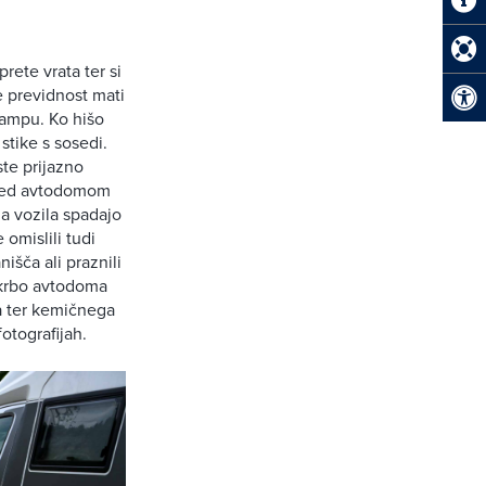
rete vrata ter si
e previdnost mati
kampu. Ko hišo
stike s sosedi.
te prijazno
pred avtodomom
a vozila spadajo
 omislili tudi
išča ali praznili
skrbo avtodoma
da ter kemičnega
fotografijah.