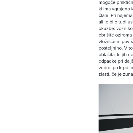
mogoče praktično
ki ima vgrajeno k
člani. Pri najem
ali je bilo tudi
okužbe: voznikov
obrišite oziroma
vložišče in povr
posteljnino. V 
oblačila, ki jih 
odpadke pri dalj
vedro, pa krpo in
zlasti, če je zu