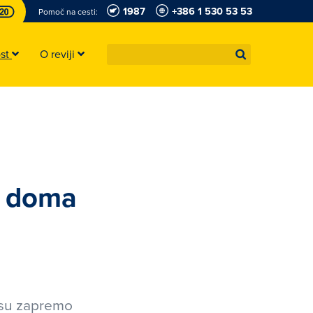
1987
+386 1 530 53 53
Pomoč na cesti:
ost
O reviji
t doma
rusu zapremo