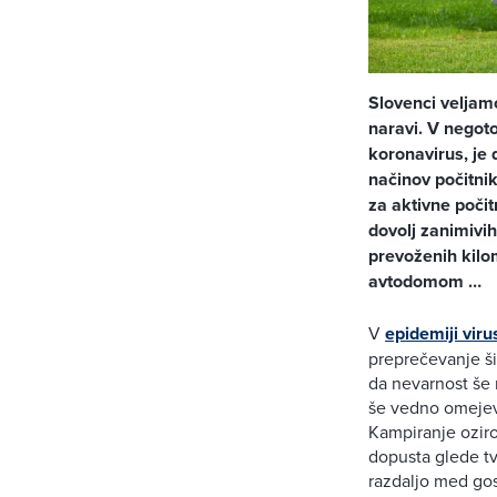
Slovenci veljamo
naravi. V negoto
koronavirus, je 
načinov počitni
za aktivne počit
dovolj zanimivih
prevoženih kilo
avtodomom …
V
epidemiji viru
preprečevanje šir
da nevarnost še 
še vedno omejeva
Kampiranje oziro
dopusta glede tv
razdaljo med gos