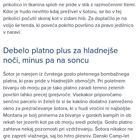
prikolico in tkanina sploh ne pride v stik z razmočenimi tlemi.
Kdor je hudo nevihto kdaj preživel v šotoru, se bo v tej
prikolici počutil skoraj kot v zidani hiši. Za doplačilo je na
voljo še tenda, ki poveča pokrito površino za pravo jedilnico
v naravi.
Debelo platno plus za hladnejše
noči, minus pa na soncu
Šotor je narejen iz čvrstega gosto pletenega bombažnega
platna, ki prav pride v hladnejših območjih. Pri poletnem
bivanju ob morju pa je tako platno zaradi temno zelenih
površin lahko precej (pre)vroče. Vsekakor priporočamo
senčno parcelo in želeli bi si še kakšno dodatno zamreženo
okno za prezračevanje šotora, ki v hudi vročini ni najboljše.
Montana je bolj primerna za bivanje v gorskih kampih in ob
rekah ter jezerih kot pa ob morju sredi poletja. Gosto platno
zahteva nekaj pozornosti pri vzdrževanju. Šotora nikakor ne
gre zapreti vlažnega, saj bo hitro plesniv. Danski Camp-let