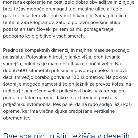
montana explorer je na cesti zelo dobro obvladljiva in z njo je
brez težav mogoče premagati tudi mestne ulice ali celo
garažne hiše ter ozke poti v malih kampih. Sama prikolica
tehta le 295 kilogramov, zato jo po ravni površini lahko
potiska en sam človek, pri tem pa mu pomaga tretje
podporno kolo gibljivo v vseh smereh.
Prednosti kompaktnih dimenzij in majhne mase se poznajo
na asfaltu. Potovalna hitrost je lahko višja, prehitevanja
varnejša, prikolica je manj občutljiva na bočni veter. Na
dobrih 600 kilometrih poti smo v povprečju beležili le dva
decilitra večjo porabo goriva na 100 kilometrov. Na pokrov
šotora je mogoče namestiti še prtljažnik za prevoz koles, na
rudi pa je nameščen velik poliestrski boks, v katerega gre
precej dodatne opreme. Tako se razbremeni prostor v
prtljažniku avtomobila. Res pa je, da na rudo sodijo lažji kosi
opreme, ker ima vlečna kljuka predpisane vertikalne
obremenitve.
Dve spalnici in štiri ležišča v desetih