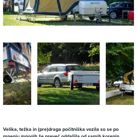
Velika, težka in (pre)draga počitniška vozila so se po
mnenju mnogih že preveč oddaljila od samih korenin