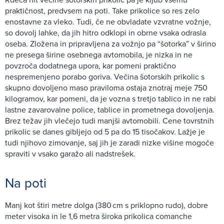
praktičnost, predvsem na poti. Take prikolice so res zelo
enostavne za vleko. Tudi, če ne obvladate vzvratne vožnje,
so dovolj lahke, da jih hitro odklopi in obrne vsaka odrasla
oseba. Zložena in pripravljena za vožnjo pa “šotorka” v širino
ne presega širine osebnega avtomobila, je nizka in ne
povzroča dodatnega upora, kar pomeni praktično
nespremenjeno porabo goriva. Večina šotorskih prikolic s
skupno dovoljeno maso praviloma ostaja znotraj meje 750
kilogramov, kar pomeni, da je vozna s tretjo tablico in ne rabi
lastne zavarovalne police, tablice in prometnega dovoljenja.
Brez težav jih vlečejo tudi manjši avtomobili. Cene tovrstnih
prikolic se danes gibljejo od 5 pa do 15 tisočakov. Lažje je
tudi njihovo zimovanje, saj jih je zaradi nizke višine mogoče
spraviti v vsako garažo ali nadstrešek.
Na poti
Manj kot štiri metre dolga (380 cm s priklopno rudo), dobre
meter visoka in le 1,6 metra široka prikolica comanche