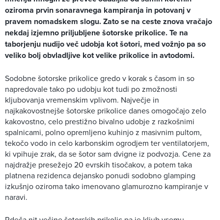
oziroma prvin sonaravnega kampiranja in potovanj v
pravem nomadskem slogu. Zato se na ceste znova vračajo
nekdaj izjemno priljubljene šotorske prikolice. Te na
taborjenju nudijo več udobja kot šotori, med vožnjo pa so
veliko bolj obvladljive kot velike prikolice in avtodomi.
Sodobne šotorske prikolice gredo v korak s časom in so
napredovale tako po udobju kot tudi po zmožnosti
kljubovanja vremenskim vplivom. Največje in
najkakovostnejše šotorske prikolice danes omogočajo zelo
kakovostno, celo prestižno bivalno udobje z razkošnimi
spalnicami, polno opremljeno kuhinjo z masivnim pultom,
tekočo vodo in celo karbonskim ogrodjem ter ventilatorjem,
ki vpihuje zrak, da se šotor sam dvigne iz podvozja. Cene za
najdražje presežejo 20 evrskih tisočakov, a potem taka
platnena rezidenca dejansko ponudi sodobno glamping
izkušnjo oziroma tako imenovano glamurozno kampiranje v
naravi.
Rdeča nit večine šotorskih prikolic pa je kljub vsemu