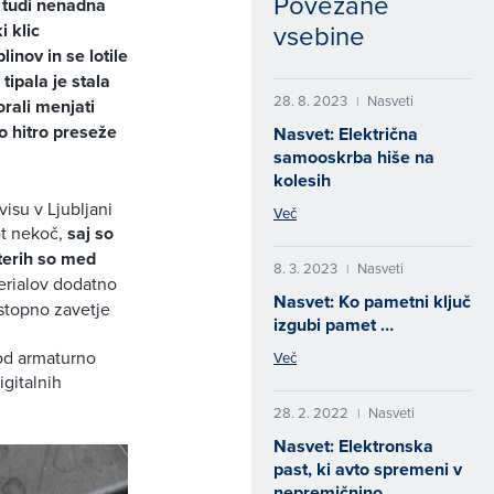
Povezane
a tudi nenadna
vsebine
i klic
inov in se lotile
ipala je stala
28. 8. 2023
Nasveti
|
orali menjati
ko hitro preseže
Nasvet: Električna
samooskrba hiše na
kolesih
isu v Ljubljani
Več
ot nekoč,
saj so
aterih so med
8. 3. 2023
Nasveti
|
erialov dodatno
Nasvet: Ko pametni ključ
ostopno zavetje
izgubi pamet …
pod armaturno
Več
gitalnih
28. 2. 2022
Nasveti
|
Nasvet: Elektronska
past, ki avto spremeni v
nepremičnino