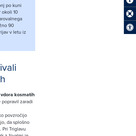
nj po kuni
 okoli 10
varovalnega
ižno 90
jav v letu iz
ivali
ih
i vdora kosmatih
e popravil zaradi
ko povzročijo
ajo, da splošno
 Pri Triglavu
k z živalmi in