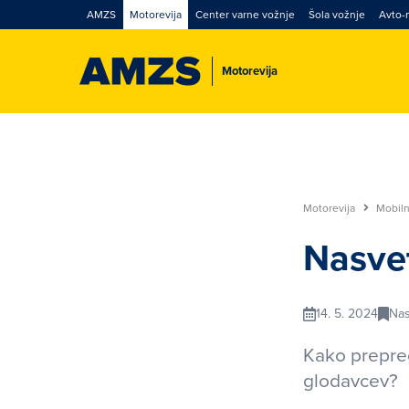
AMZS
Motorevija
Center varne vožnje
Šola vožnje
Avto-
Motorevija
Motorevija
Mobil
Nasvet
14. 5. 2024
Nas
Kako prepreč
glodavcev?