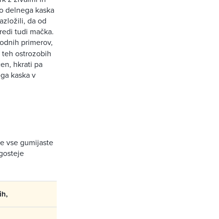
jo delnega kaska
azložili, da od
redi tudi mačka.
kodnih primerov,
 teh ostrozobih
en, hkrati pa
ga kaska v
e vse gumijaste
ogosteje
ih,