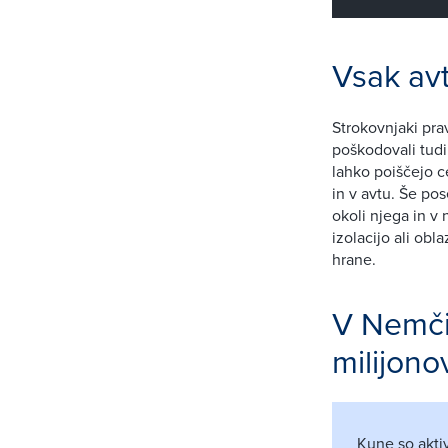
Vsak avt
Strokovnjaki prav
poškodovali tudi
lahko poiščejo c
in v avtu. Še pos
okoli njega in v 
izolacijo ali ob
hrane.
V Nemčij
milijono
Kune so akti