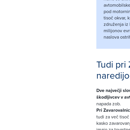
avtomobilske
pod motornim
tisoč okvar,
združenja iz 
milijonov ev
naslova ostr
Tudi pri
naredijo
Dve največji sl
škodljivcev v av
napada zob.
Pri Zavarovalnic
tudi za več tiso
kasko zavarovanj
imajo za tovrstn