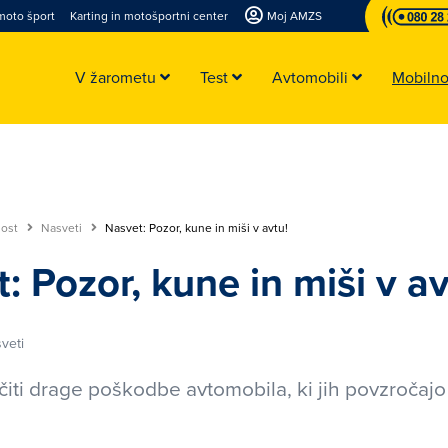
moto šport
Karting in motošportni center
Moj AMZS
V žarometu
Test
Avtomobili
Mobiln
nost
Nasveti
Nasvet: Pozor, kune in miši v avtu!
: Pozor, kune in miši v av
veti
iti drage poškodbe avtomobila, ki jih povzročajo