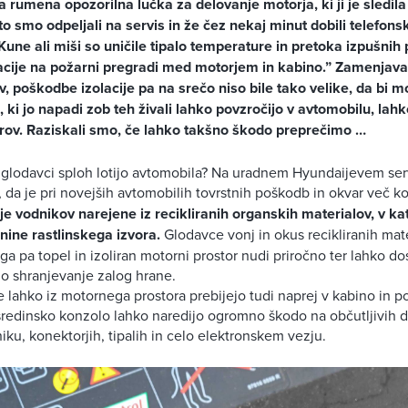
a rumena opozorilna lučka za delovanje motorja, ki ji je sledil
o smo odpeljali na servis in že čez nekaj minut dobili telefonsk
une ali miši so uničile tipalo temperature in pretoka izpušnih pl
acije na požarni pregradi med motorjem in kabino.” Zamenjava t
, poškodbe izolacije pa na srečo niso bile tako velike, da bi m
 ki jo napadi zob teh živali lahko povzročijo v avtomobilu, lah
evrov. Raziskali smo, če lahko takšno škodo preprečimo …
 glodavci sploh lotijo avtomobila? Na uradnem Hyundaijevem serv
 da je pri novejših avtomobilih tovrstnih poškodb in okvar več k
ije vodnikov narejene iz recikliranih organskih materialov, v k
nine rastlinskega izvora.
Glodavce vonj in okus recikliranih mat
ega pa topel in izoliran motorni prostor nudi priročno ter lahko d
elo shranjevanje zalog hrane.
 lahko iz motornega prostora prebijejo tudi naprej v kabino in 
redinsko konzolo lahko naredijo ogromno škodo na občutljivih di
iku, konektorjih, tipalih in celo elektronskem vezju.