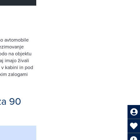
 so avtomobile
rezimovanje
kodo na objektu
j imajo živali
 v kabini in pod
ikim zalogami
za 90