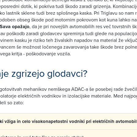
posredni dotik, ki pokriva tudi škodo zaradi grizenja. Kombinaci
ko lastnik sklene tudi brez splošnega kaska. Pri Triglavu so nam r
podoben obseg škode pod motornim pokrovom kot kuna lahko na
 Sava opažajo
, da je pri novejših avtomobilih res več tovrstnih š
ijav poškodb zaradi glodavcev spreminja tudi glede na populacijo
avinem kasku je riziko teh živalskih napadov na material že vključ
vancem še možnost ločenega zavarovanja take škode brez polne
ivega kritja - poškodovanje vozila.
aje zgrizejo glodavci?
ugotovitvah mehanikov nemškega ADAC-a še posebej rade žvečil
zolatorje električnih vodnikov in izolacijske materiale. Med najp
eli so zato:
iki vžiga in celo visokonapetostni vodniki pri električnih avtomobil