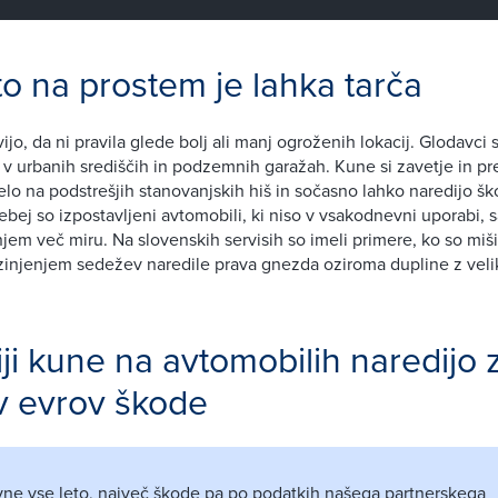
o na prostem je lahka tarča
ijo, da ni pravila glede bolj ali manj ogroženih lokacij. Glodavci
 v urbanih središčih in podzemnih garažah. Kune si zavetje in p
elo na podstrešjih stanovanjskih hiš in sočasno lahko naredijo š
ebej so izpostavljeni avtomobili, ki niso v vsakodnevni uporabi, sa
njem več miru. Na slovenskih servisih so imeli primere, ko so miši
lazinjenjem sedežev naredile prava gnezda oziroma dupline z vel
i kune na avtomobilih naredijo 
v evrov škode
vne vse leto, največ škode pa po podatkih našega partnerskega