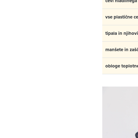
cevi hladilnega 
vse plastične ce
tipala in njihov
manšete in zašč
obloge toplotne