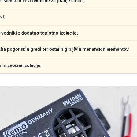
sistema in cevi tekočine za pranje stekel,
vi,
i vodniki z dodatno toplotno izolacijo,
ita pogonskih gredi ter ostalih gibljivih mehanskih elementov,
 in zvočne izolacije,