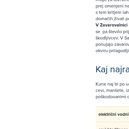
prej omenjeni ne
s tem kritjem lah
domačih živali 
V Zavarovalnici
se pa število pr
škodljivcev. V S
ponujajo zavaro
okviru prilagodlj
Kaj najr
Kune naj bi po 
cevi, manšete, i
poškodovanimi d
električni vodn