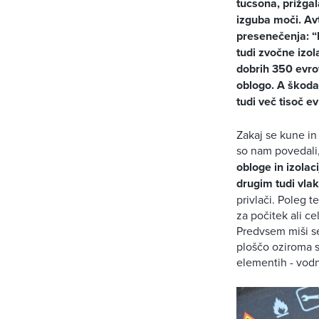
tucsona, prižgal
izguba moči. Avt
presenečenja: “K
tudi zvočne izol
dobrih 350 evrov
oblogo. A škoda,
tudi več tisoč 
Zakaj se kune in
so nam povedali,
obloge in izolac
drugim tudi vlak
privlači. Poleg t
za počitek ali c
Predvsem miši se
ploščo oziroma s
elementih - vodn