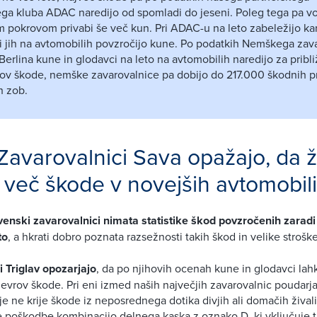
ga kluba ADAC naredijo od spomladi do jeseni. Poleg tega pa vo
 pokrovom privabi še več kun. Pri ADAC-u na leto zabeležijo kar
 ki jih na avtomobilih povzročijo kune. Po podatkih Nemškega za
Berlina kune in glodavci na leto na avtomobilih naredijo za pribl
rov škode, nemške zavarovalnice pa dobijo do 217.000 škodnih pri
ih zob.
 Zavarovalnici Sava opažajo, da ž
 več škode v novejših avtomobil
ovenski zavarovalnici nimata statistike škod povzročenih zarad
to
, a hkrati dobro poznata razsežnosti takih škod in velike strošk
i Triglav opozarjajo
, da po njihovih ocenah kune in glodavci lah
č evrov škode. Pri eni izmed naših največjih zavarovalnic poudarj
e ne krije škode iz neposrednega dotika divjih ali domačih živali.
e poškodbe kombinacijo delnega kaska z oznako D, ki vključuje tr