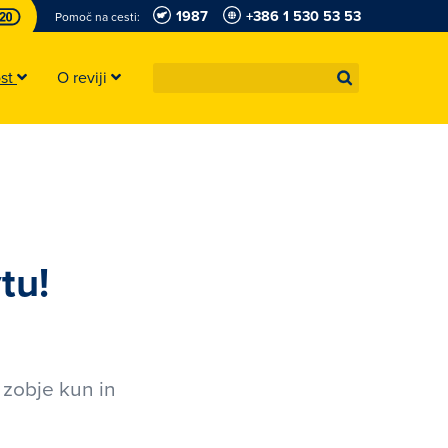
1987
+386 1 530 53 53
Pomoč na cesti:
ost
O reviji
tu!
 zobje kun in