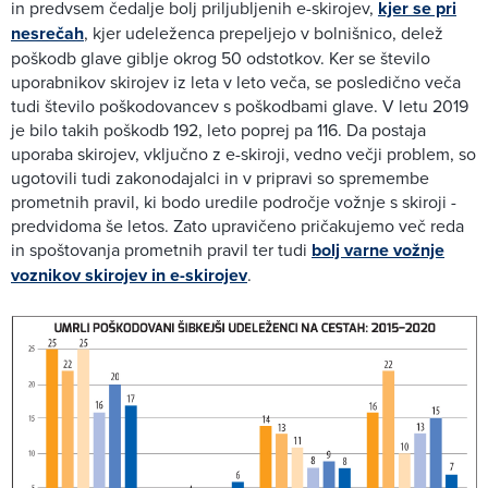
in predvsem čedalje bolj priljubljenih e-skirojev,
kjer se pri
nesrečah
, kjer udeleženca prepeljejo v bolnišnico, delež
poškodb glave giblje okrog 50 odstotkov. Ker se število
uporabnikov skirojev iz leta v leto veča, se posledično veča
tudi število poškodovancev s poškodbami glave. V letu 2019
je bilo takih poškodb 192, leto poprej pa 116. Da postaja
uporaba skirojev, vključno z e-skiroji, vedno večji problem, so
ugotovili tudi zakonodajalci in v pripravi so spremembe
prometnih pravil, ki bodo uredile področje vožnje s skiroji -
predvidoma še letos. Zato upravičeno pričakujemo več reda
in spoštovanja prometnih pravil ter tudi
bolj varne vožnje
voznikov skirojev in e-skirojev
.