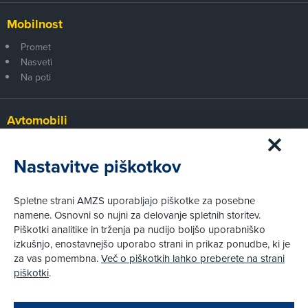
Mobilnost
Promet
Nasveti
Na poti
Avtomobili
Panorama
Prvi pogled
Nastavitve piškotkov
Za volanom
Test
Spletne strani AMZS uporabljajo piškotke za posebne
Tehnika
namene. Osnovni so nujni za delovanje spletnih storitev.
Piškotki analitike in trženja pa nudijo boljšo uporabniško
izkušnjo, enostavnejšo uporabo strani in prikaz ponudbe, ki je
Pravni vidiki
za vas pomembna.
Več o piškotkih lahko preberete na strani
Piškotki
piškotki
.
Politika zasebnosti
Pravno obvestilo
Zapri