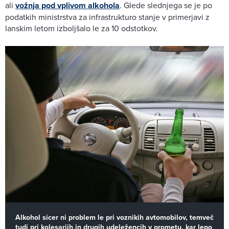
ali
vožnja pod vplivom alkohola
. Glede slednjega se je po
podatkih ministrstva za infrastrukturo stanje v primerjavi z
lanskim letom izboljšalo le za 10 odstotkov.
Alkohol sicer ni problem le pri voznikih avtomobilov, temveč
tudi pri kolesarjih in drugih udeležencih v prometu, kar lepo