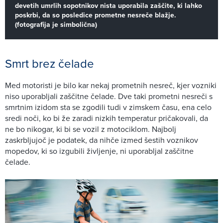
devetih umrlih sopotnikov nista uporabila zaščite, ki lahko
poskrbi, da so posledice prometne nesreče blažje.
(fotografija je simbolična)
Smrt brez čelade
Med motoristi je bilo kar nekaj prometnih nesreč, kjer vozniki
niso uporabljali zaščitne čelade. Dve taki prometni nesreči s
smrtnim izidom sta se zgodili tudi v zimskem času, ena celo
sredi noči, ko bi že zaradi nizkih temperatur pričakovali, da
ne bo nikogar, ki bi se vozil z motociklom. Najbolj
zaskrbljujoč je podatek, da nihče izmed šestih voznikov
mopedov, ki so izgubili življenje, ni uporabljal zaščitne
čelade.