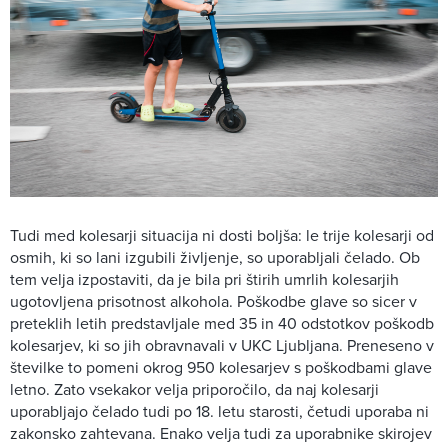
Tudi med kolesarji situacija ni dosti boljša: le trije kolesarji od
osmih, ki so lani izgubili življenje, so uporabljali čelado. Ob
tem velja izpostaviti, da je bila pri štirih umrlih kolesarjih
ugotovljena prisotnost alkohola. Poškodbe glave so sicer v
preteklih letih predstavljale med 35 in 40 odstotkov poškodb
kolesarjev, ki so jih obravnavali v UKC Ljubljana. Preneseno v
številke to pomeni okrog 950 kolesarjev s poškodbami glave
letno. Zato vsekakor velja priporočilo, da naj kolesarji
uporabljajo čelado tudi po 18. letu starosti, četudi uporaba ni
zakonsko zahtevana. Enako velja tudi za uporabnike skirojev