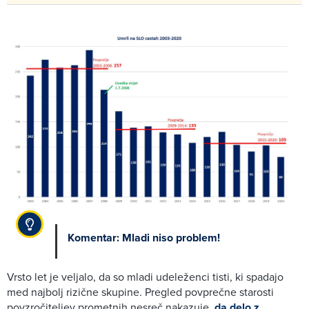
Komentar: Mladi niso problem!
Vrsto let je veljalo, da so mladi udeleženci tisti, ki spadajo
med najbolj rizične skupine. Pregled povprečne starosti
povzročiteljev prometnih nesreč nakazuje,
da delo z