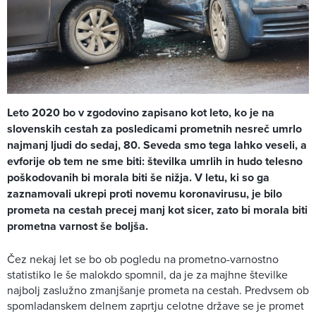
Leto 2020 bo v zgodovino zapisano kot leto, ko je na
slovenskih cestah za posledicami prometnih nesreč umrlo
najmanj ljudi do sedaj, 80. Seveda smo tega lahko veseli, a
evforije ob tem ne sme biti: številka umrlih in hudo telesno
poškodovanih bi morala biti še nižja. V letu, ki so ga
zaznamovali ukrepi proti novemu koronavirusu, je bilo
prometa na cestah precej manj kot sicer, zato bi morala biti
prometna varnost še boljša.
Čez nekaj let se bo ob pogledu na prometno-varnostno
statistiko le še malokdo spomnil, da je za majhne številke
najbolj zaslužno zmanjšanje prometa na cestah. Predvsem ob
spomladanskem delnem zaprtju celotne države se je promet