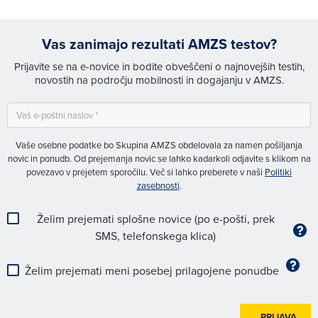
Vas zanimajo rezultati AMZS testov?
Prijavite se na e-novice in bodite obveščeni o najnovejših testih,
novostih na področju mobilnosti in dogajanju v AMZS.
Vaše osebne podatke bo Skupina AMZS obdelovala za namen pošiljanja
novic in ponudb. Od prejemanja novic se lahko kadarkoli odjavite s klikom na
povezavo v prejetem sporočilu. Več si lahko preberete v naši
Politiki
zasebnosti
.
Želim prejemati splošne novice (po e-pošti, prek
SMS, telefonskega klica)
Želim prejemati meni posebej prilagojene ponudbe
PRIJAVA