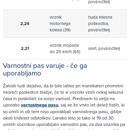
povzročitelj
voznik
huda telesna
2,24
motornega
poškodba,
kolesa (39)
povzročitelj
voznik mopeda
2,21
smrt, povzročitelj
do 25 km/h (65)
Varnostni pas varuje - če ga
uporabljamo
Žalosti tudi dejstvo, da bi bile lahko pri marsikateri prometni
nesreči posledice blažje, če bi si vozniki vzeli nekaj sekund
časa in poskrbeli za svojo varnost. Predvsem to velja na
uporabo
varnostnega pasu
, saj se že vrsto let delež tistih, ki
so umrli in ob tem niso uporabljali varnostnega pasu, giblje
okoli trideset odstotkov. Lansko leto je tako le 19 od 30
umrlih voznikov uporabljalo varnostni pas, za dva voznika pa