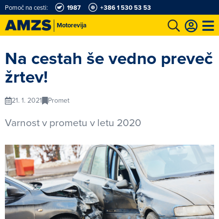
Pomoč na cesti:
1987
+386 1 530 53 53
Motorevija
t
Karting in motošportni center
Najboljši za volanom
Moj AMZS
Na cestah še vedno preveč
žrtev!
21. 1. 2021
Promet
Varnost v prometu v letu 2020