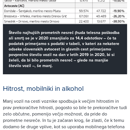
Število najhujših prometnih nesreč (huda telesna poškodba
ali smrt) se je v 2020 zmanjšalo za 14,4 odstotkov – če ta
podatek primerjamo s podatki v tabeli, v kateri za nekatere
odseke slovenskih avtocest in glavnih cest primerjamo
povprečno število vozil na dan v letih 2019 in 2020, bi si
želeli, da bi bilo prometnih nesreč – glede na manjše
število vozil –, še manj.
Hitrost, mobilniki in alkohol
Manj vozil na cesti voznike spodbuja k večjim hitrostim in
prav prekoračitve hitrosti, pogosto so bile te prekoračitve tudi
zelo občutne, pomenijo večjo možnost, da pride do
prometne nesreče. In tu je začaran krog, še zlasti, če k temu
dodamo še druge vplive, kot so uporaba mobilnega telefona