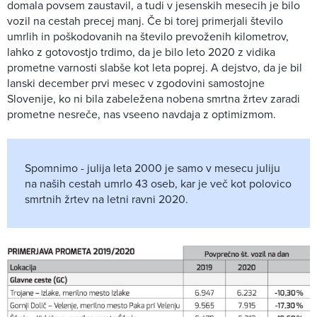
domala povsem zaustavil, a tudi v jesenskih mesecih je bilo
vozil na cestah precej manj. Če bi torej primerjali število
umrlih in poškodovanih na število prevoženih kilometrov,
lahko z gotovostjo trdimo, da je bilo leto 2020 z vidika
prometne varnosti slabše kot leta poprej. A dejstvo, da je bil
lanski december prvi mesec v zgodovini samostojne
Slovenije, ko ni bila zabeležena nobena smrtna žrtev zaradi
prometne nesreče, nas vseeno navdaja z optimizmom.
Spomnimo - julija leta 2000 je samo v mesecu juliju
na naših cestah umrlo 43 oseb, kar je več kot polovico
smrtnih žrtev na letni ravni 2020.