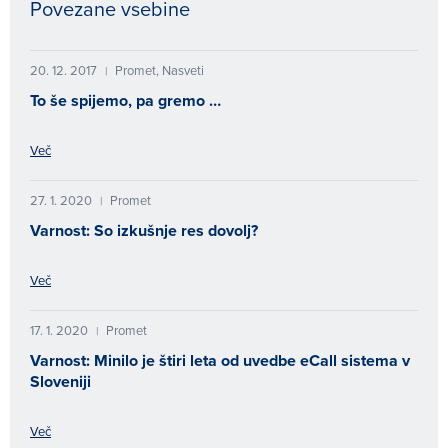
Povezane vsebine
20. 12. 2017
Promet, Nasveti
|
To še spijemo, pa gremo …
Več
27. 1. 2020
Promet
|
Varnost: So izkušnje res dovolj?
Več
17. 1. 2020
Promet
|
Varnost: Minilo je štiri leta od uvedbe eCall sistema v
Sloveniji
Več