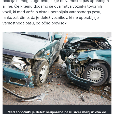
policija ni mogla ugotoviti, če je bil varnostni pas uporabljen
ali ne. Če k temu dodamo še dva mrtva voznika tovornih
vozil, ki med vožnjo nista uporabljala varnostnega pasu,
lahko zatrdimo, da je delež voznikov, ki ne uporabljajo
varnostnega pasu, odločno previsok.
Med sopotniki je delež neuporabe pasu sicer manjši: dva od