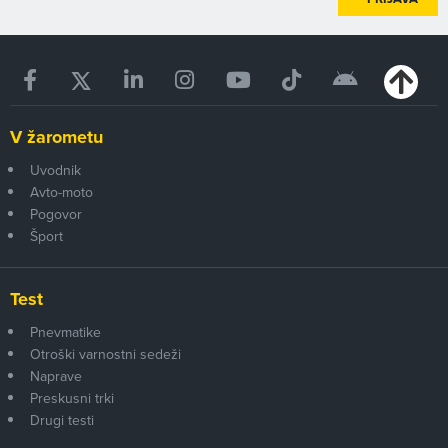
V žarometu
Uvodnik
Avto-moto
Pogovor
Šport
Test
Pnevmatike
Otroški varnostni sedeži
Naprave
Preskusni trki
Drugi testi