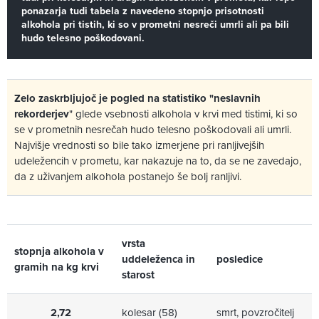
ponazarja tudi tabela z navedeno stopnjo prisotnosti
alkohola pri tistih, ki so v prometni nesreči umrli ali pa bili
hudo telesno poškodovani.
Zelo zaskrbljujoč je pogled na statistiko "neslavnih
rekorderjev
" glede vsebnosti alkohola v krvi med tistimi, ki so
se v prometnih nesrečah hudo telesno poškodovali ali umrli.
Najvišje vrednosti so bile tako izmerjene pri ranljivejših
udeležencih v prometu, kar nakazuje na to, da se ne zavedajo,
da z uživanjem alkohola postanejo še bolj ranljivi.
vrsta
stopnja alkohola v
uddeleženca in
posledice
gramih na kg krvi
starost
2,72
kolesar (58)
smrt, povzročitelj