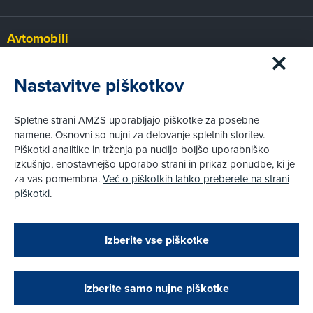
Avtomobili
Panorama
Prvi pogled
Nastavitve piškotkov
Za volanom
Test
Spletne strani AMZS uporabljajo piškotke za posebne
Tehnika
namene. Osnovni so nujni za delovanje spletnih storitev.
Piškotki analitike in trženja pa nudijo boljšo uporabniško
izkušnjo, enostavnejšo uporabo strani in prikaz ponudbe, ki je
Pravni vidiki
za vas pomembna.
Več o piškotkih lahko preberete na strani
Piškotki
piškotki
.
Politika zasebnosti
Pravno obvestilo
Zapri
Podarjamo vam 10 €!
Izberite vse piškotke
Obstoječi in novi AMZS člani, ki boste v AMZS
centru sklenili avtomobilsko zavarovanje in
© AMZS
Produkcija:
Creatim
|
opravili registracijo vozila, boste prejeli
Pri spletni včlanitvi so podprta naslednja plačilna sredstva:
vrednostno darilno kartico z dobroimetjem v višini
Izberite samo nujne piškotke
10 €.