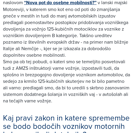
naslovom
“Nova pot do osebne mobilnosti?”
v lanski majski
Motoreviji, v katerem smo kot eno od poti do zmanjšanja
gneče v mestih in tudi do manj avtomobilskih izpustov
predlagali poenostavitev postopkov pridobivanja vozniškega
dovoljenja za vožnjo 125-kubičnih motociklov za voznike z
vozniškim dovoljenjem B kategorije. Takšno ureditev
poznamo iz številnih evropskih držav - na primer nam bližnje
Italije ali Nemčije -, kjer se je izkazala za dobrodošlo
dopolnitev osebne mobilnosti.
Smo pa ob tej pobudi, o kateri smo se temeljito posvetovali
tudi z AMZS inštruktorji varne vožnje, izpostavili tudi, da
splošno in brezpogojno dovoljenje voznikom avtomobilov, da
sedejo za krmilo 125-kubičnih skuterjev ne bi bilo pametno
ali varno: predlagali smo, da bi to uredili s skrbno zasnovanim
sistemom dodatnega šolanja in vozniških vaj - v avtošolah ali
na tečajih varne vožnje.
Kaj pravi zakon in katere spremembe
se bodo bodočih voznikov motornih