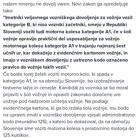
našem mnenju ne dovolj varen. Novi zakon ga opredeljuje
tako:
“Imetniki veljavnega vozniškega dovoljenja za vožnjo vozil
kategorije B, ki niso vozniki začetniki, smejo v Republiki
Sloveniji voziti tudi motorna kolesa kategorije A1, če v šoli
vožnje opravijo praktični del usposabljanja za vožnjo
motornega kolesa kategorije A1 v trajanju najmanj šest
učnih ur, kar dokažejo z evidenčnim kartonom vožnje, in
imajo v vozniškem dovoljenju z ustrezno kodo označeno
pravico do vožnje takih vozil.”
Če boste torej želeli voziti motorno kolo, ki spada v
kategorijo A1, le na območju Slovenije, bo izobraževanje
bistveno lažje in cenejše. Kandidat za voznika se bo moral
prijaviti v šoli vožnje in opraviti zakonsko določene ure
vožnje pod nadzorom učitelja vožnje. Na podlagi
evidenčnega kartona, ki ga bo izdala šola vožnje, mu bodo
na upravni enoti v vozniško dovoljenje vpisali administrativno
kodo (neuradno 125), s katero bo dokazoval, da na območju
Slovenije sme voziti motorna kolesa s prostornino motorja do
125 kubikov.