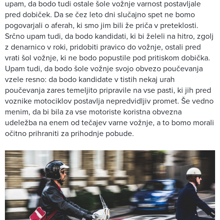
upam, da bodo tudi ostale šole vožnje varnost postavljale
pred dobiček. Da se čez leto dni slučajno spet ne bomo
pogovarjali o aferah, ki smo jim bili že priča v preteklosti.
Srčno upam tudi, da bodo kandidati, ki bi želeli na hitro, zgolj
z denarnico v roki, pridobiti pravico do vožnje, ostali pred
vrati šol vožnje, ki ne bodo popustile pod pritiskom dobička.
Upam tudi, da bodo šole vožnje svojo obvezo poučevanja
vzele resno: da bodo kandidate v tistih nekaj urah
poučevanja zares temeljito pripravile na vse pasti, ki jih pred
voznike motociklov postavlja nepredvidljiv promet. Še vedno
menim, da bi bila za vse motoriste koristna obvezna
udeležba na enem od tečajev varne vožnje, a to bomo morali
očitno prihraniti za prihodnje pobude.