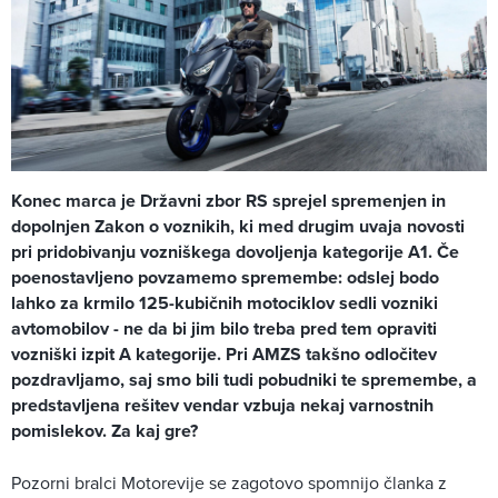
Konec marca je Državni zbor RS sprejel spremenjen in
dopolnjen Zakon o voznikih, ki med drugim uvaja novosti
pri pridobivanju vozniškega dovoljenja kategorije A1. Če
poenostavljeno povzamemo spremembe: odslej bodo
lahko za krmilo 125-kubičnih motociklov sedli vozniki
avtomobilov - ne da bi jim bilo treba pred tem opraviti
vozniški izpit A kategorije. Pri AMZS takšno odločitev
pozdravljamo, saj smo bili tudi pobudniki te spremembe, a
predstavljena rešitev vendar vzbuja nekaj varnostnih
pomislekov. Za kaj gre?
Pozorni bralci Motorevije se zagotovo spomnijo članka z