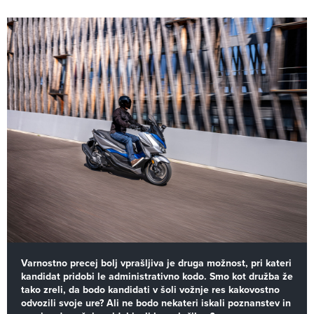
Varnostno precej bolj vprašljiva je druga možnost, pri kateri
kandidat pridobi le administrativno kodo. Smo kot družba že
tako zreli, da bodo kandidati v šoli vožnje res kakovostno
odvozili svoje ure? Ali ne bodo nekateri iskali poznanstev in