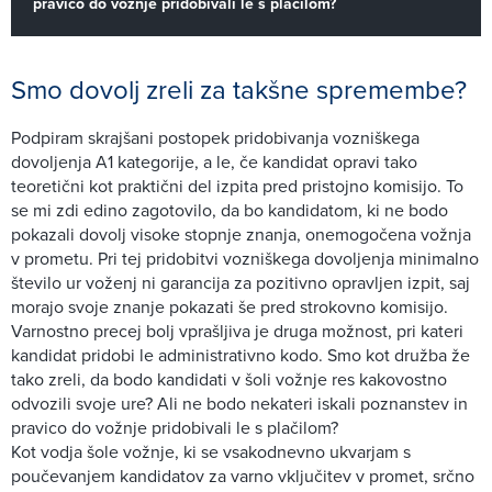
pravico do vožnje pridobivali le s plačilom?
Smo dovolj zreli za takšne spremembe?
Podpiram skrajšani postopek pridobivanja vozniškega
dovoljenja A1 kategorije, a le, če kandidat opravi tako
teoretični kot praktični del izpita pred pristojno komisijo. To
se mi zdi edino zagotovilo, da bo kandidatom, ki ne bodo
pokazali dovolj visoke stopnje znanja, onemogočena vožnja
v prometu. Pri tej pridobitvi vozniškega dovoljenja minimalno
število ur voženj ni garancija za pozitivno opravljen izpit, saj
morajo svoje znanje pokazati še pred strokovno komisijo.
Varnostno precej bolj vprašljiva je druga možnost, pri kateri
kandidat pridobi le administrativno kodo. Smo kot družba že
tako zreli, da bodo kandidati v šoli vožnje res kakovostno
odvozili svoje ure? Ali ne bodo nekateri iskali poznanstev in
pravico do vožnje pridobivali le s plačilom?
Kot vodja šole vožnje, ki se vsakodnevno ukvarjam s
poučevanjem kandidatov za varno vključitev v promet, srčno