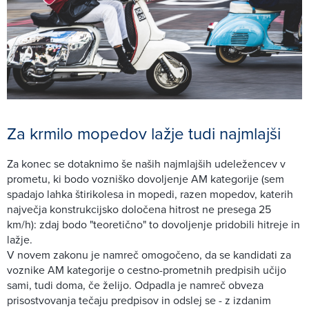
Za krmilo mopedov lažje tudi najmlajši
Za konec se dotaknimo še naših najmlajših udeležencev v
prometu, ki bodo vozniško dovoljenje AM kategorije (sem
spadajo lahka štirikolesa in mopedi, razen mopedov, katerih
največja konstrukcijsko določena hitrost ne presega 25
km/h): zdaj bodo "teoretično" to dovoljenje pridobili hitreje in
lažje.
V novem zakonu je namreč omogočeno, da se kandidati za
voznike AM kategorije o cestno-prometnih predpisih učijo
sami, tudi doma, če želijo. Odpadla je namreč obveza
prisostvovanja tečaju predpisov in odslej se - z izdanim