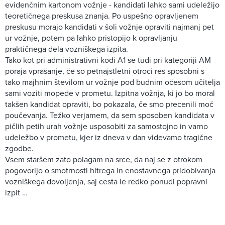
evidenčnim kartonom vožnje - kandidati lahko sami udeležijo
teoretičnega preskusa znanja. Po uspešno opravljenem
preskusu morajo kandidati v šoli vožnje opraviti najmanj pet
ur vožnje, potem pa lahko pristopijo k opravljanju
praktičnega dela vozniškega izpita.
Tako kot pri administrativni kodi A1 se tudi pri kategoriji AM
poraja vprašanje, če so petnajstletni otroci res sposobni s
tako majhnim številom ur vožnje pod budnim očesom učitelja
sami voziti mopede v prometu. Izpitna vožnja, ki jo bo moral
takšen kandidat opraviti, bo pokazala, če smo precenili moč
poučevanja. Težko verjamem, da sem sposoben kandidata v
pičlih petih urah vožnje usposobiti za samostojno in varno
udeležbo v prometu, kjer iz dneva v dan videvamo tragične
zgodbe.
Vsem staršem zato polagam na srce, da naj se z otrokom
pogovorijo o smotrnosti hitrega in enostavnega pridobivanja
vozniškega dovoljenja, saj cesta le redko ponudi popravni
izpit …