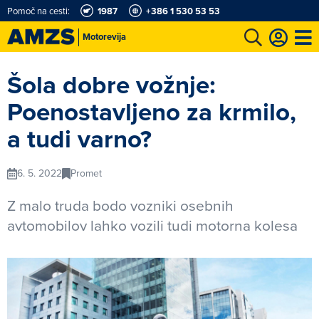
Pomoč na cesti:
1987
+386 1 530 53 53
Motorevija
t
Karting in motošportni center
Najboljši za volanom
Moj AMZS
Šola dobre vožnje:
Poenostavljeno za krmilo,
a tudi varno?
6. 5. 2022
Promet
Z malo truda bodo vozniki osebnih
avtomobilov lahko vozili tudi motorna kolesa