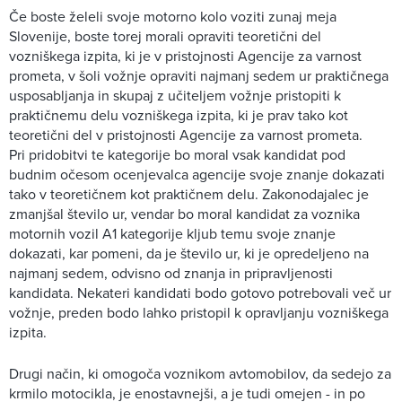
Če boste želeli svoje motorno kolo voziti zunaj meja
Slovenije, boste torej morali opraviti teoretični del
vozniškega izpita, ki je v pristojnosti Agencije za varnost
prometa, v šoli vožnje opraviti najmanj sedem ur praktičnega
usposabljanja in skupaj z učiteljem vožnje pristopiti k
praktičnemu delu vozniškega izpita, ki je prav tako kot
teoretični del v pristojnosti Agencije za varnost prometa.
Pri pridobitvi te kategorije bo moral vsak kandidat pod
budnim očesom ocenjevalca agencije svoje znanje dokazati
tako v teoretičnem kot praktičnem delu. Zakonodajalec je
zmanjšal število ur, vendar bo moral kandidat za voznika
motornih vozil A1 kategorije kljub temu svoje znanje
dokazati, kar pomeni, da je število ur, ki je opredeljeno na
najmanj sedem, odvisno od znanja in pripravljenosti
kandidata. Nekateri kandidati bodo gotovo potrebovali več ur
vožnje, preden bodo lahko pristopil k opravljanju vozniškega
izpita.
Drugi način, ki omogoča voznikom avtomobilov, da sedejo za
krmilo motocikla, je enostavnejši, a je tudi omejen - in po