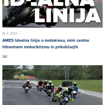
16. 5. 2023
|
AMZS Idealna linija o motokrosu, mini cestno
hitrostnem motociklizmu in prikoličarjih
Več