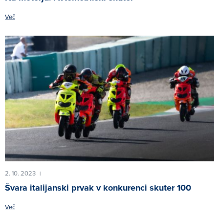
Več
2. 10. 2023
|
Švara italijanski prvak v konkurenci skuter 100
Več