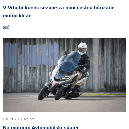
V Vrtojbi konec sezone za mini cestno hitrostne
motocikliste
Več
1. 11. 2023
Na poti
|
Na motorju: Avtomobilski skuter