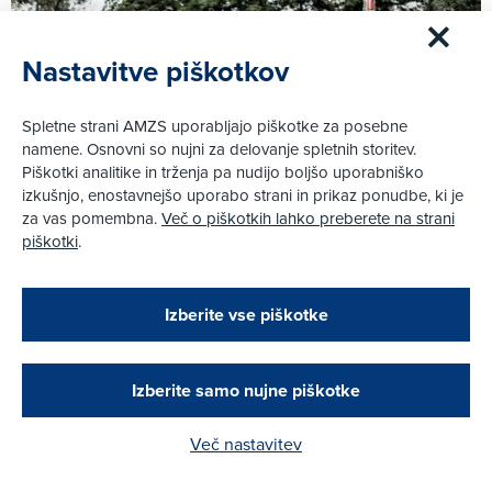
Nastavitve piškotkov
Spletne strani AMZS uporabljajo piškotke za posebne
namene. Osnovni so nujni za delovanje spletnih storitev.
Piškotki analitike in trženja pa nudijo boljšo uporabniško
izkušnjo, enostavnejšo uporabo strani in prikaz ponudbe, ki je
za vas pomembna.
Več o piškotkih lahko preberete na strani
piškotki
.
29. 5. 2022
|
Zapri
Krško gostilo drugo dirko sezone državnega
Podarjamo vam 10 €!
Izberite vse piškotke
prvenstva v minimotu, minigp-ju in za skuteriste
Obstoječi in novi AMZS člani, ki boste v AMZS
centru sklenili avtomobilsko zavarovanje in
Več
opravili registracijo vozila, boste prejeli
vrednostno darilno kartico z dobroimetjem v višini
Izberite samo nujne piškotke
10 €.
Več nastavitev
Kako do darila?