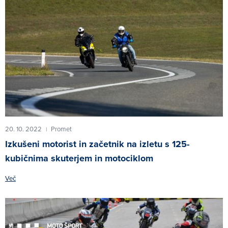
20. 10. 2022
Promet
|
Izkušeni motorist in začetnik na izletu s 125-
kubičnima skuterjem in motociklom
Več