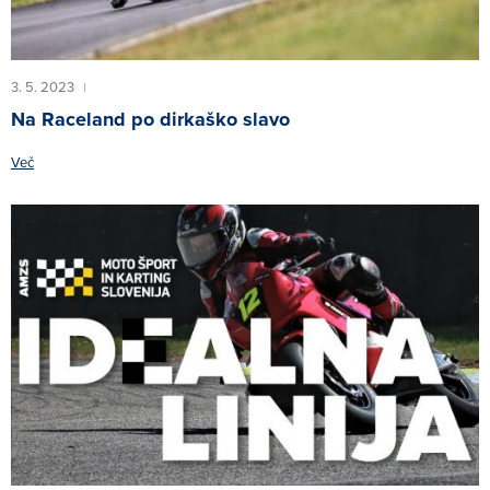
3. 5. 2023
|
Na Raceland po dirkaško slavo
Več