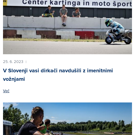
25. 6. 2023
|
V Slovenji vasi dirkači navdušili z imenitnimi
vožnjami
Več