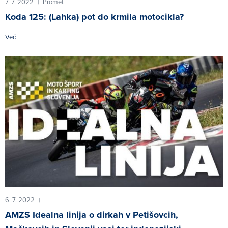
7. 7. 2022
Promet
|
Koda 125: (Lahka) pot do krmila motocikla?
Več
6. 7. 2022
|
AMZS Idealna linija o dirkah v Petišovcih,