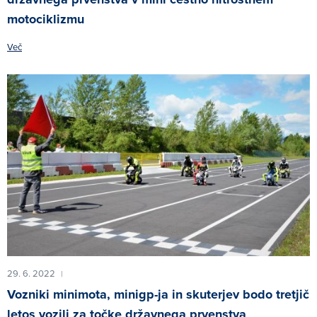
motociklizmu
Več
29. 6. 2022
|
Vozniki minimota, minigp-ja in skuterjev bodo tretjič
letos vozili za točke državnega prvenstva