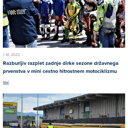
1. 10. 2022
|
Razburljiv razplet zadnje dirke sezone državnega
prvenstva v mini cestno hitrostnem motociklizmu
Več