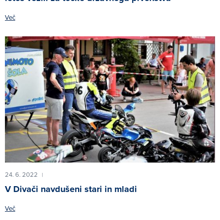
Več
24. 6. 2022
|
V Divači navdušeni stari in mladi
Več