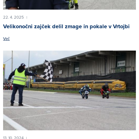
22. 4. 2025
|
Velikonočni zajček delil zmage in pokale v Vrtojbi
Več
13. 10. 2024
|