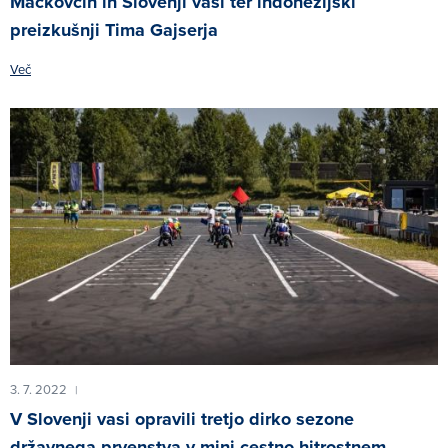
Mačkovcih in Slovenji vasi ter indonezijski
preizkušnji Tima Gajserja
Več
3. 7. 2022
|
V Slovenji vasi opravili tretjo dirko sezone
državnega prvenstva v mini cestno hitrostnem