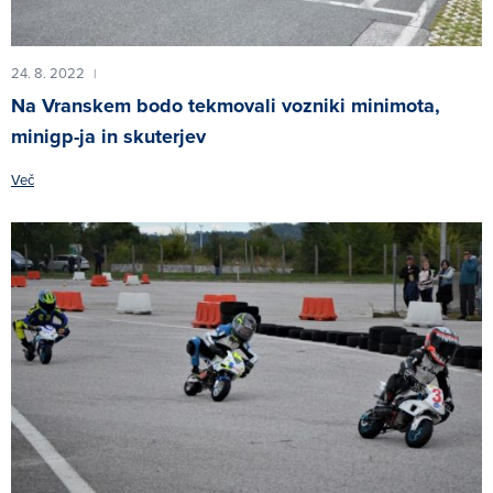
24. 8. 2022
|
Na Vranskem bodo tekmovali vozniki minimota,
minigp-ja in skuterjev
Več