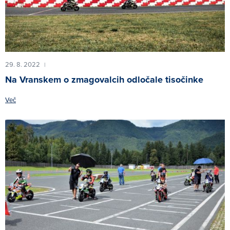
29. 8. 2022
|
Na Vranskem o zmagovalcih odločale tisočinke
Več