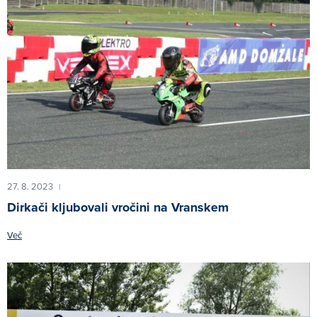
27. 8. 2023
|
Dirkači kljubovali vročini na Vranskem
Več