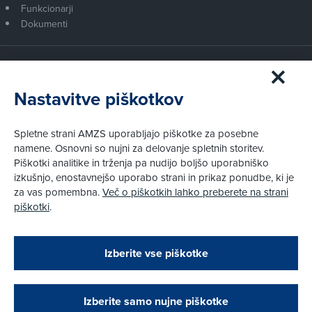
Funkcionarji
Dokumenti
Članstvo AMZS
Postanite član AMZS
Nastavitve piškotkov
Zakaj (p)ostati član?
Primerjava članstev
Spletne strani AMZS uporabljajo piškotke za posebne
Kako vam pomagamo
namene. Osnovni so nujni za delovanje spletnih storitev.
Piškotki analitike in trženja pa nudijo boljšo uporabniško
izkušnjo, enostavnejšo uporabo strani in prikaz ponudbe, ki je
Pravni vidiki
za vas pomembna.
Več o piškotkih lahko preberete na strani
Piškotki
piškotki
.
Politika zasebnosti
Pravno obvestilo
Zapri
Podarjamo vam 10 €!
Izberite vse piškotke
Obstoječi in novi AMZS člani, ki boste v AMZS
centru sklenili avtomobilsko zavarovanje in
© AMZS
Produkcija:
Creatim
|
opravili registracijo vozila, boste prejeli
Pri spletni včlanitvi so podprta naslednja plačilna sredstva:
vrednostno darilno kartico z dobroimetjem v višini
Izberite samo nujne piškotke
10 €.