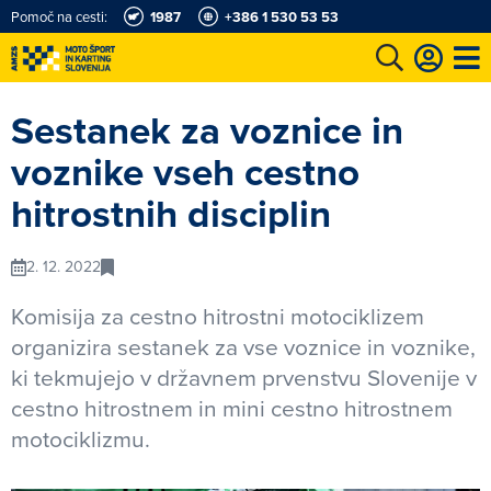
Pomoč na cesti:
1987
+386 1 530 53 53
e
Karting in motošportni center
Najboljši za volanom
Moj AMZS
Sestanek za voznice in
voznike vseh cestno
hitrostnih disciplin
2. 12. 2022
Komisija za cestno hitrostni motociklizem
organizira sestanek za vse voznice in voznike,
ki tekmujejo v državnem prvenstvu Slovenije v
cestno hitrostnem in mini cestno hitrostnem
motociklizmu.