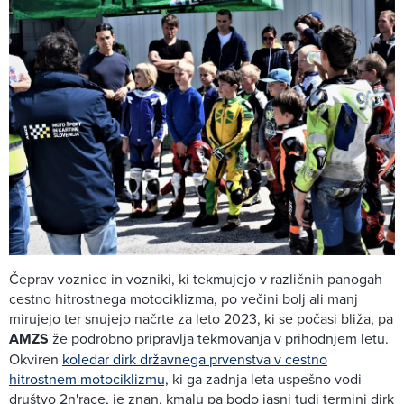
Čeprav voznice in vozniki, ki tekmujejo v različnih panogah
cestno hitrostnega motociklizma, po večini bolj ali manj
mirujejo ter snujejo načrte za leto 2023, ki se počasi bliža, pa
AMZS
že podrobno pripravlja tekmovanja v prihodnjem letu.
Okviren
koledar dirk državnega prvenstva v cestno
hitrostnem motociklizmu,
ki ga zadnja leta uspešno vodi
društvo 2n'race, je znan, kmalu pa bodo jasni tudi termini dirk