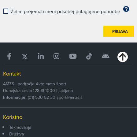
Želim prejemati meni posebej prilagojene ponudbe
PRIJAVA
Kontakt
AMZS - področje Avto-moto šport
Dunajska cesta 128
SI-1000
Ljubljana
Informacije:
(01) 530 52 30
sport@amzs.si
Koristno
Tekmovanja
Društva