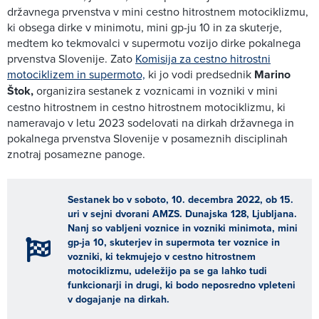
državnega prvenstva v mini cestno hitrostnem motociklizmu,
ki obsega dirke v minimotu, mini gp-ju 10 in za skuterje,
medtem ko tekmovalci v supermotu vozijo dirke pokalnega
prvenstva Slovenije. Zato
Komisija za cestno hitrostni
motociklizem in supermoto,
ki jo vodi predsednik
Marino
Štok,
organizira sestanek z voznicami in vozniki v mini
cestno hitrostnem in cestno hitrostnem motociklizmu, ki
nameravajo v letu 2023 sodelovati na dirkah državnega in
pokalnega prvenstva Slovenije v posameznih disciplinah
znotraj posamezne panoge.
Sestanek bo v soboto, 10. decembra 2022, ob 15.
uri v sejni dvorani AMZS. Dunajska 128, Ljubljana.
Nanj so vabljeni voznice in vozniki minimota, mini
gp-ja 10, skuterjev in supermota ter voznice in
vozniki, ki tekmujejo v cestno hitrostnem
motociklizmu, udeležijo pa se ga lahko tudi
funkcionarji in drugi, ki bodo neposredno vpleteni
v dogajanje na dirkah.