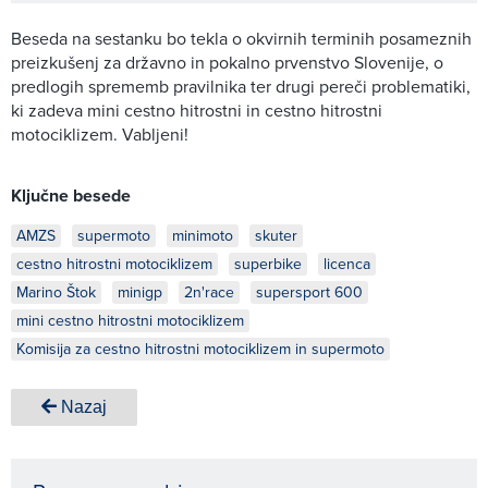
Beseda na sestanku bo tekla o okvirnih terminih posameznih
preizkušenj za državno in pokalno prvenstvo Slovenije, o
predlogih sprememb pravilnika ter drugi pereči problematiki,
ki zadeva mini cestno hitrostni in cestno hitrostni
motociklizem. Vabljeni!
Ključne besede
AMZS
supermoto
minimoto
skuter
cestno hitrostni motociklizem
superbike
licenca
Marino Štok
minigp
2n'race
supersport 600
mini cestno hitrostni motociklizem
Komisija za cestno hitrostni motociklizem in supermoto
Nazaj