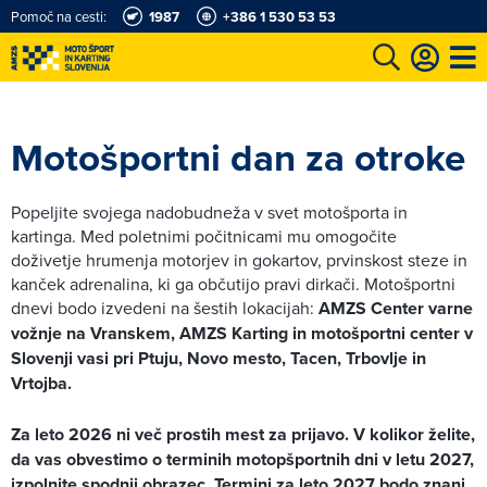
Pomoč na cesti:
1987
+386 1 530 53 53
e
Karting in motošportni center
Najboljši za volanom
Moj AMZS
Motošportni dan za otroke
Popeljite svojega nadobudneža v svet motošporta in
kartinga. Med poletnimi počitnicami mu omogočite
doživetje hrumenja motorjev in gokartov, prvinskost steze in
kanček adrenalina, ki ga občutijo pravi dirkači. Motošportni
dnevi bodo izvedeni na šestih lokacijah:
AMZS Center varne
vožnje na Vranskem, AMZS Karting in motošportni center v
Slovenji vasi pri Ptuju, Novo mesto, Tacen, Trbovlje in
Vrtojba.
Za leto 2026 ni več prostih mest za prijavo. V kolikor želite,
da vas obvestimo o terminih motopšportnih dni v letu 2027,
izpolnite spodnji obrazec. Termini za leto 2027 bodo znani