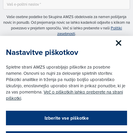
Vaše osebne podatke bo Skupina AMZS obdelovala za namen pošiljanja
novic in ponudb. Od prejemanja novic se lahko kadarkoli odjavite s klikom na
povezavo v prejetem sporočilu. Več si lahko preberete v naši
Politiki
zasebnosti
.
Želim prejemati splošne novice (po e-pošti, prek
Nastavitve piškotkov
SMS, telefonskega klica)
Spletne strani AMZS uporabljajo piškotke za posebne
Želim prejemati meni posebej prilagojene ponudbe
namene. Osnovni so nujni za delovanje spletnih storitev.
Piškotki analitike in trženja pa nudijo boljšo uporabniško
izkušnjo, enostavnejšo uporabo strani in prikaz ponudbe, ki je
PRIJAVA
za vas pomembna.
Več o piškotkih lahko preberete na strani
piškotki
.
Zapri
Podarjamo vam 10 €!
Izberite vse piškotke
Obstoječi in novi AMZS člani, ki boste v AMZS
centru sklenili avtomobilsko zavarovanje in
Kontakt
opravili registracijo vozila, boste prejeli