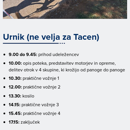
Urnik (ne velja za Tacen)
9.00 do 9.45:
prihod udeležencev
10.00:
opis poteka, predstavitev motorjev in opreme,
delitev otrok v 4 skupine, ki krožijo od panoge do panoge
10.30:
praktične vožnje 1
12.00:
praktične vožnje 2
13.30:
kosilo
14.15:
praktične vožnje 3
15.45:
praktične vožnje 4
17.15:
zaključek