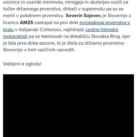
voznice in vozniki minimota, minigpja in skuterjev vozili za
točke državnega prvenstva, dirkači v supermotu pa so se
merili v pokalnem prvenstvu.
Severin Sajevec
je Slovenijo z
licenco
AMZS
zastopal na prvi dirki
evropskega prvenstva v
trialu
v italijanski Cortenovi, najhitrejši
cestno hitrostni
motociklisti
pa so tekmovali na dirkališču Slovakia Ring, kjer
je bila prva dirka sezone, ki je štela za državno prvenstvo
Slovenije v treh različnih razredih.
Vabljeni k ogledu!