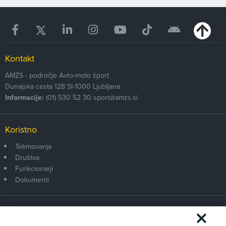
Kontakt
AMZS - področje Avto-moto šport
Dunajska cesta 128
SI-1000
Ljubljana
Informacije:
(01) 530 52 30
sport@amzs.si
Koristno
Tekmovanja
Društva
Funkcionarji
Dokumenti
Članstvo AMZS