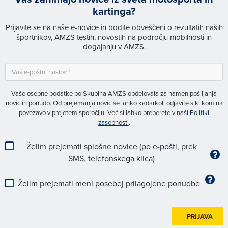
kartinga?
Prijavite se na naše e-novice in bodite obveščeni o rezultatih naših
športnikov, AMZS testih, novostih na področju mobilnosti in
dogajanju v AMZS.
Vaše osebne podatke bo Skupina AMZS obdelovala za namen pošiljanja
novic in ponudb. Od prejemanja novic se lahko kadarkoli odjavite s klikom na
povezavo v prejetem sporočilu. Več si lahko preberete v naši
Politiki
zasebnosti
.
Želim prejemati splošne novice (po e-pošti, prek
SMS, telefonskega klica)
Želim prejemati meni posebej prilagojene ponudbe
PRIJAVA