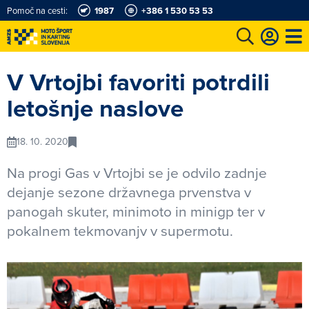
Pomoč na cesti:
1987
+386 1 530 53 53
e
Karting in motošportni center
Najboljši za volanom
Moj AMZS
V Vrtojbi favoriti potrdili
letošnje naslove
18. 10. 2020
Na progi Gas v Vrtojbi se je odvilo zadnje
dejanje sezone državnega prvenstva v
panogah skuter, minimoto in minigp ter v
pokalnem tekmovanjv v supermotu.