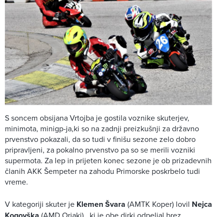
S soncem obsijana Vrtojba je gostila voznike skuterjev,
minimota, minigp-ja,ki so na zadnji preizkušnji za državno
prvenstvo pokazali, da so tudi v finišu sezone zelo dobro
pripravljeni, za pokalno prvenstvo pa so se merili vozniki
supermota. Za lep in prijeten konec sezone je ob prizadevnih
članih AKK Šempeter na zahodu Primorske poskrbelo tudi
vreme.
V kategoriji skuter je
Klemen Švara
(AMTK Koper) lovil
Nejca
Kogovška
(AMD Orjaki) , ki je obe dirki odpeljal brez