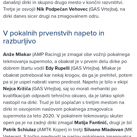
današnji dirki in skupno drugo mesto v končni razvrstitvi.
Tretje je osvojil
Nik Podpečan Vehovec
(GAS Vrtejba), na
dirki danes sicer drugi na zmagovalnem odru.
V pokalnih prvenstvih napeto in
razburljivo
Anže Mlakar
(AMP Racing) je zmagal obe vožnji pokalnega
tekmovanja supermoto, a obakrat je v prvem delu dirke po
dobrem štartu vodil
Edy Rupelli
(GAS Vrtejba). Mlakar je
obakrat potreboval kar nekaj krogov, da ga je prehitel, potem
pa si je uspel nabrati varno prednost. Napeto je bilo v ekipi
Nejca Kržiča
(GAS Vrtejba), saj so morali mehaniki po
kvalifikacijah odpraviti tehnično okvaro, da je lahko sploh
nastopil na dirki. Trud je bil poplačan s tretjim mestom na
dirki in osvojenim naslovom pokalnega zmagovalca
supermota za leto 2020. V pokalnem tekmovanju skuter
open pa je na zadnji dirki zmagal
Matija Fantinič,
drugi je bil
Patrik Schiulaz
(AMTK Koper) in tretji
Silvano Mladovan
(MK
Veteran). S točko prednosti je naslov pokalnega zmagovalca