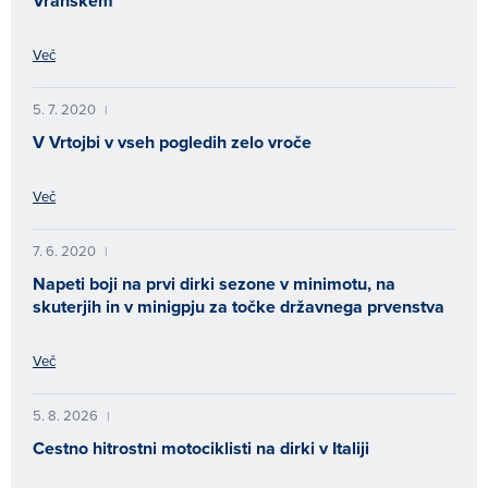
Vranskem
Več
5. 7. 2020
|
V Vrtojbi v vseh pogledih zelo vroče
Več
7. 6. 2020
|
Napeti boji na prvi dirki sezone v minimotu, na
skuterjih in v minigpju za točke državnega prvenstva
Več
5. 8. 2026
|
Cestno hitrostni motociklisti na dirki v Italiji