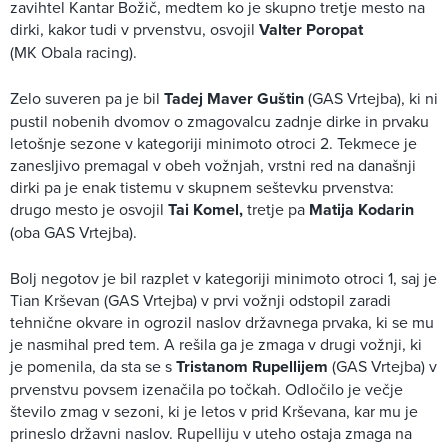
zavihtel Kantar Božič, medtem ko je skupno tretje mesto na
dirki, kakor tudi v prvenstvu, osvojil
Valter Poropat
(MK Obala racing).
Zelo suveren pa je bil
Tadej Maver Guštin
(GAS Vrtejba), ki ni
pustil nobenih dvomov o zmagovalcu zadnje dirke in prvaku
letošnje sezone v kategoriji minimoto otroci 2. Tekmece je
zanesljivo premagal v obeh vožnjah, vrstni red na današnji
dirki pa je enak tistemu v skupnem seštevku prvenstva:
drugo mesto je osvojil
Tai Komel,
tretje pa
Matija Kodarin
(oba GAS Vrtejba).
Bolj negotov je bil razplet v kategoriji minimoto otroci 1, saj je
Tian Krševan (GAS Vrtejba) v prvi vožnji odstopil zaradi
tehnične okvare in ogrozil naslov državnega prvaka, ki se mu
je nasmihal pred tem. A rešila ga je zmaga v drugi vožnji, ki
je pomenila, da sta se s
Tristanom Rupellijem
(GAS Vrtejba) v
prvenstvu povsem izenačila po točkah. Odločilo je večje
število zmag v sezoni, ki je letos v prid Krševana, kar mu je
prineslo državni naslov. Rupelliju v uteho ostaja zmaga na