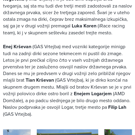
tveganja, saj sta mu tudi dve tretji mesti zadostovali za naslov
državnega prvaka, sicer že tretjega zapored. Švari je v uteho
ostala zmaga na dirki, čeprav brez maksimalnega izkupička,
saj ga je v drugi vožnji premagal
Luka Koren
(iRace racing
team), ki j v skupnem seštevku zasedel trejte mesto.
Enej Krševan
(GAS Vrtejba) med vozniki kategorije minigp
tudi na zadnji dirki sezone tekmecem ni pustil do zmage.
Letos je prvi prečkal ciljno črto v vseh vožnjah državnega
prvenstva ter je zasluženo osvojil naslov državnega prvaka.
Danes se mu je predvsem v drugi vožnji zelo približal njegov
mlajši brat
Tian Krševan
(GAS Vrtejba), ki je dirko končal na
skupnem drugem mestu. Mlajši od bratov Krševan se je v prvi
vožnji polovico dirke ostro boril z
Enejem Logarjem
(AMD
Domžale), a po padcu slednjega je bilo drugo mesto oddano.
Naslov podprvaka je osvojil Logar, tretje mesto pa
Filip Lah
(GAS Vrtejba).