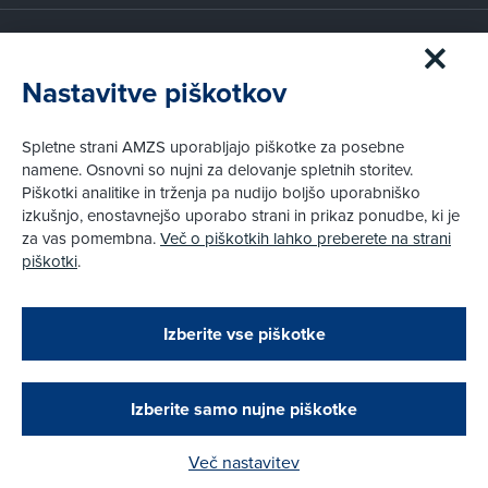
Članstvo AMZS
Postanite član AMZS
Nastavitve piškotkov
Zakaj (p)ostati član?
Primerjava članstev
Spletne strani AMZS uporabljajo piškotke za posebne
Kako vam pomagamo
namene. Osnovni so nujni za delovanje spletnih storitev.
Piškotki analitike in trženja pa nudijo boljšo uporabniško
izkušnjo, enostavnejšo uporabo strani in prikaz ponudbe, ki je
Pravni vidiki
za vas pomembna.
Več o piškotkih lahko preberete na strani
Piškotki
piškotki
.
Politika zasebnosti
Pravno obvestilo
Zapri
Podarjamo vam 10 €!
Izberite vse piškotke
Obstoječi in novi AMZS člani, ki boste v AMZS
centru sklenili avtomobilsko zavarovanje in
© AMZS
Produkcija:
Creatim
|
opravili registracijo vozila, boste prejeli
Pri spletni včlanitvi so podprta naslednja plačilna sredstva:
vrednostno darilno kartico z dobroimetjem v višini
Izberite samo nujne piškotke
10 €.
Več nastavitev
Kako do darila?