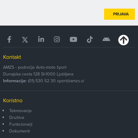
PRIJAVA
Kontakt
AMZS - področje Avto-moto šport
Dunajska cesta 128
SI-1000
Ljubljana
Informacije:
(01) 530 52 30
sport@amzs.si
Koristno
Tekmovanja
Društva
Funkcionarji
Dokumenti