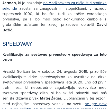
Jerman,
ki je nazadnje
na Madžarskem za pičle štiri stotinke
sekunde
zaostal za zmagovalnimi stopničkami, v razredu
superstock 1000, ki bo štel tudi za točke evropskega
prvenstva, pa si bo med ostro konkurenco čimbolje z
grobniškim asfaltom ter zavoji prizadeval opraviti
David
Božič.
SPEEDWAY
Kvalifikacije za svetovno prvenstvo v speedwayu za leto
2020
Hrvaški Goričan bo v soboto, 24. avgusta 2019, prizorišče
kvalifikacijske dirke speedwayistov za uvrstitev na dirke
svetovnega prvenstva v speedwayu leta 2020. Eno od prvih
treh mest, ki neposredno zagotavljajo vozovnico med
svetovno speedway elito, si bo skušal privoziti tudi naš
serijski državni prvak
Matej Žagar.
Ljubljančanu v tej sezoni
med najboljšimi speedway vozniki na svetu
ne gre prav