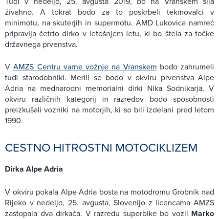
Tudi v nedeljo, 25. avgusta 2019, bo na Vranskem sila
živahno. A tokrat bodo za to poskrbeli tekmovalci v
minimotu, na skuterjih in supermotu. AMD Lukovica namreč
pripravlja četrto dirko v letošnjem letu, ki bo štela za točke
državnega prvenstva.
V
AMZS Centru varne vožnje na Vranskem
bodo zahrumeli
tudi starodobniki. Merili se bodo v okviru prvenstva Alpe
Adria na mednarodni memorialni dirki Nika Sodnikarja. V
okviru različnih kategorij in razredov bodo sposobnosti
preizkušali vozniki na motorjih, ki so bili izdelani pred letom
1990.
CESTNO HITROSTNI MOTOCIKLIZEM
Dirka Alpe Adria
V okviru pokala Alpe Adria bosta na motodromu Grobnik nad
Rijeko v nedeljo, 25. avgusta, Slovenijo z licencama AMZS
zastopala dva dirkača. V razredu superbike bo vozil
Marko