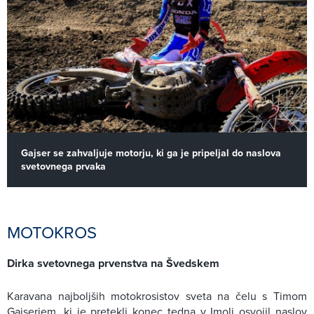
Gajser se zahvaljuje motorju, ki ga je pripeljal do naslova
svetovnega prvaka
MOTOKROS
Dirka svetovnega prvenstva na Švedskem
Karavana najboljših motokrosistov sveta na čelu s Timom
Gajserjem, ki je pretekli konec tedna v Imoli osvojil naslov