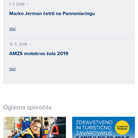
1. 7. 2019
|
Marko Jerman četrti na Pannoniaringu
Več
13. 5. 2019
|
AMZS motokros šola 2019
Več
Oglasna sporočila