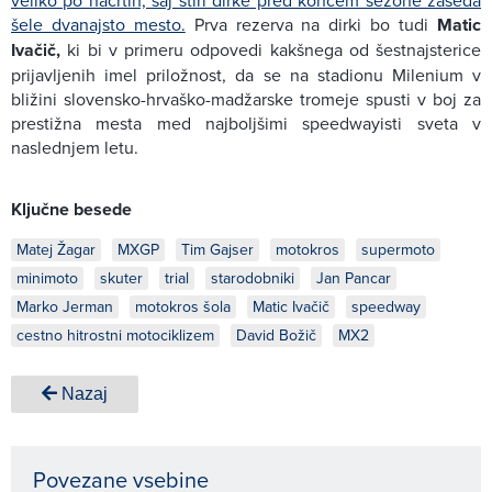
veliko po načrtih, saj štiri dirke pred koncem sezone zaseda
šele dvanajsto mesto.
Prva rezerva na dirki bo tudi
Matic
Ivačič,
ki bi v primeru odpovedi kakšnega od šestnajsterice
prijavljenih imel priložnost, da se na stadionu Milenium v
bližini slovensko-hrvaško-madžarske tromeje spusti v boj za
prestižna mesta med najboljšimi speedwayisti sveta v
naslednjem letu.
Ključne besede
Matej Žagar
MXGP
Tim Gajser
motokros
supermoto
minimoto
skuter
trial
starodobniki
Jan Pancar
Marko Jerman
motokros šola
Matic Ivačič
speedway
cestno hitrostni motociklizem
David Božič
MX2
Nazaj
Povezane vsebine