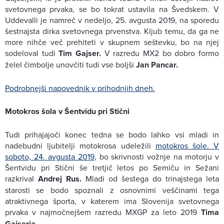
svetovnega prvaka, se bo tokrat ustavila na Švedskem. V
Uddevalli je namreč v nedeljo, 25. avgusta 2019, na sporedu
šestnajsta dirka svetovnega prvenstva. Kljub temu, da ga ne
more nihče več prehiteti v skupnem seštevku, bo na njej
sodeloval tudi
Tim Gajser.
V razredu MX2 bo dobro formo
želel čimbolje unovčiti tudi vse boljši
Jan Pancar.
Podrobnejši napovednik v prihodnjih dneh.
Motokros šola v Šentvidu pri Stični
Tudi prihajajoči konec tedna se bodo lahko vsi mladi in
nadebudni ljubitelji motokrosa udeležili
motokros šole. V
soboto, 24. avgusta 2019
, bo skrivnosti vožnje na motorju v
Šentvidu pri Stični še tretjič letos po Semiču in Sežani
razkrival
Andrej Rus.
Mladi od šestega do trinajstega leta
starosti se bodo spoznali z osnovnimi veščinami tega
atraktivnega športa, v katerem ima Slovenija svetovnega
prvaka v najmočnejšem razredu MXGP za leto 2019
Tima
Gajserja.