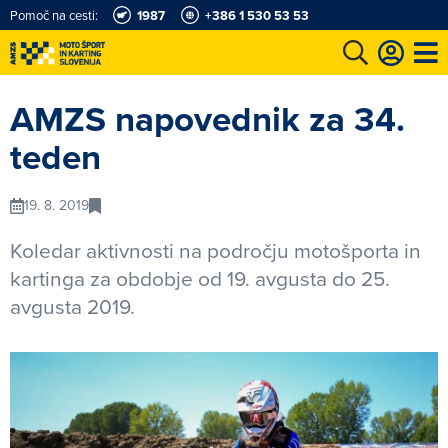
Pomoč na cesti:
1987
+386 1 530 53 53
e
Karting in motošportni center
Najboljši za volanom
Moj AMZS
AMZS napovednik za 34.
teden
19. 8. 2019
Koledar aktivnosti na področju motošporta in
kartinga za obdobje od 19. avgusta do 25.
avgusta 2019.