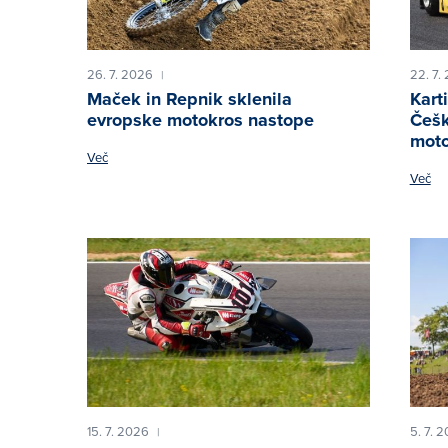
26. 7. 2026
22. 7.
|
Maček in Repnik sklenila
Kart
evropske motokros nastope
Češk
moto
Več
Več
15. 7. 2026
5. 7. 
|