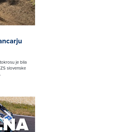
ancarju
okrosu je bila
MZS slovenske
.