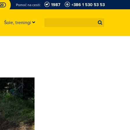
1987
+386 1 530 53 53
Pomoč na cesti:
Šole, treningi