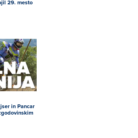
jil 29. mesto
ajser in Pancar
z zgodovinskim