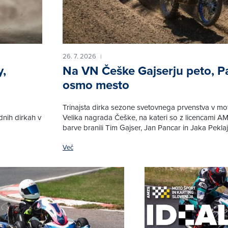
26. 7. 2026
|
y,
Na VN Češke Gajserju peto, P
osmo mesto
Trinajsta dirka sezone svetovnega prvenstva v mot
nih dirkah v
Velika nagrada Češke, na kateri so z licencami A
barve branili Tim Gajser, Jan Pancar in Jaka Peklaj
Več