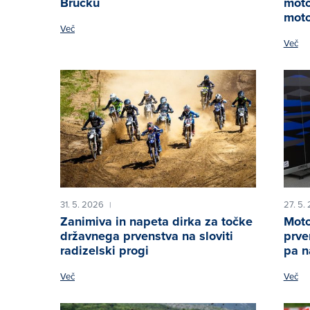
Brucku
moto
moto
Več
Več
31. 5. 2026
27. 5.
|
Zanimiva in napeta dirka za točke
Moto
državnega prvenstva na sloviti
prve
radizelski progi
pa n
Več
Več