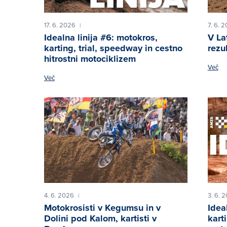
17. 6. 2026
7. 6. 
|
Idealna linija #6: motokros,
V Lat
karting, trial, speedway in cestno
rezu
hitrostni motociklizem
Več
Več
4. 6. 2026
3. 6. 
|
Motokrosisti v Kegumsu in v
Ideal
Dolini pod Kalom, kartisti v
kart