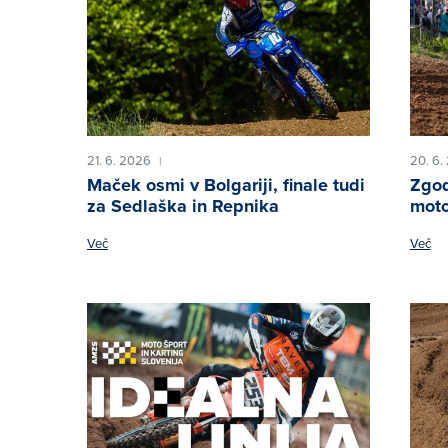
21. 6. 2026
20. 6.
|
Maček osmi v Bolgariji, finale tudi
Zgod
za Sedlaška in Repnika
moto
Več
Več