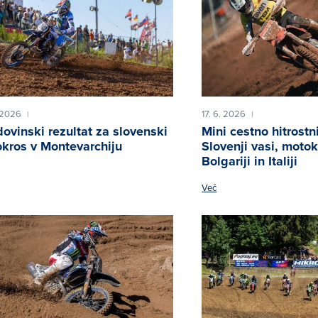
 2026
17. 6. 2026
|
|
ovinski rezultat za slovenski
Mini cestno hitrostni
kros v Montevarchiju
Slovenji vasi, motok
Bolgariji in Italiji
Več