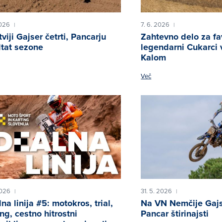
2026
7. 6. 2026
|
|
viji Gajser četrti, Pancarju
Zahtevno delo za fa
ltat sezone
legendarni Cukarci 
Kalom
Več
2026
31. 5. 2026
|
|
na linija #5: motokros, trial,
Na VN Nemčije Gajs
ing, cestno hitrostni
Pancar štirinajsti