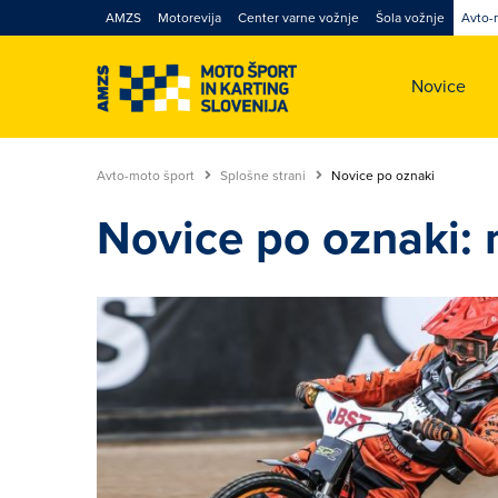
AMZS
Motorevija
Center varne vožnje
Šola vožnje
Avto-
Novice
Avto-moto šport
Splošne strani
Novice po oznaki
Novice po oznaki: