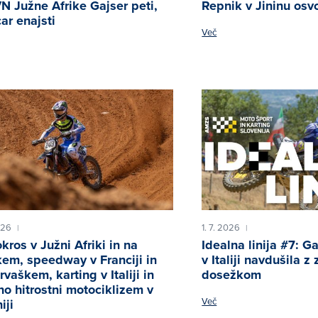
N Južne Afrike Gajser peti,
Repnik v Jininu osvo
ar enajsti
Več
026
1. 7. 2026
|
|
kros v Južni Afriki in na
Idealna linija #7: G
em, speedway v Franciji in
v Italiji navdušila 
rvaškem, karting v Italiji in
dosežkom
no hitrostni motociklizem v
Več
iji