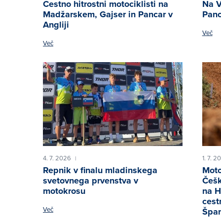
Cestno hitrostni motociklisti na
Na V
Madžarskem, Gajser in Pancar v
Panc
Angliji
Več
Več
4. 7. 2026
1. 7. 2
|
Repnik v finalu mladinskega
Moto
svetovnega prvenstva v
Češk
motokrosu
na H
cest
Več
Špan