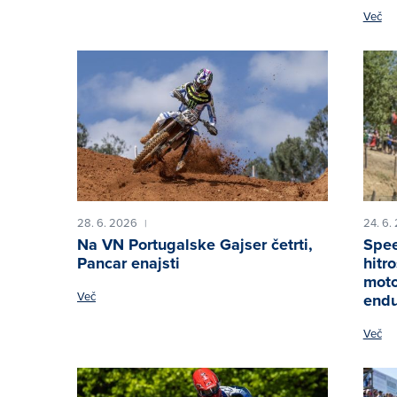
Več
28. 6. 2026
24. 6.
|
Na VN Portugalske Gajser četrti,
Spee
Pancar enajsti
hitro
moto
Več
endur
Več