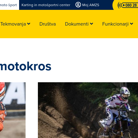
moto šport
Karting in motošportni center
Moj AMZS
Tekmovanja
Društva
Dokumenti
Funkcionarji
 motokros