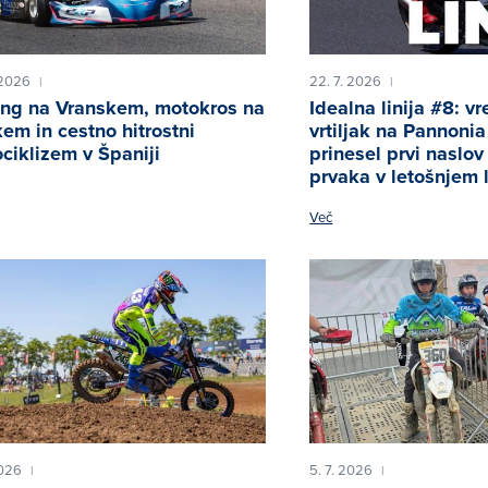
 2026
22. 7. 2026
|
|
ing na Vranskem, motokros na
Idealna linija #8: v
em in cestno hitrostni
vrtiljak na Pannoni
ciklizem v Španiji
prinesel prvi naslo
prvaka v letošnjem 
Več
2026
5. 7. 2026
|
|