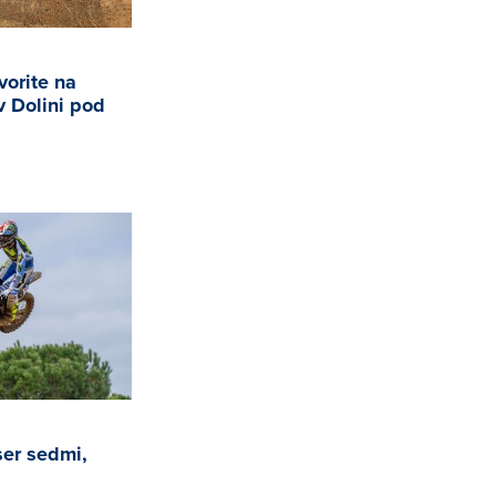
vorite na
v Dolini pod
er sedmi,