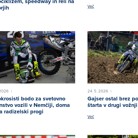
ciklizem, speedway in reli na
Več
rjih
 2026
24. 5. 2026
|
|
krosisti bodo za svetovno
Gajser ostal brez p
nstvo vozili v Nemčiji, doma
štarta v drugi vožnji
a radizelski progi
Več