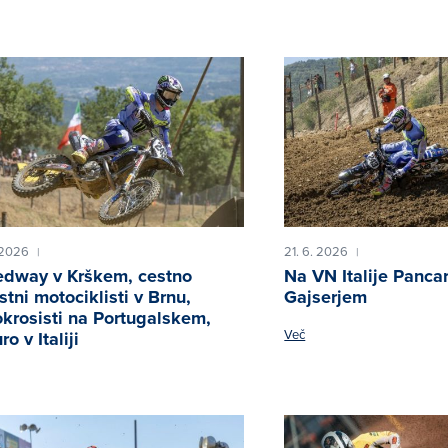
 2026
21. 6. 2026
|
|
dway v Krškem, cestno
Na VN Italije Panca
stni motociklisti v Brnu,
Gajserjem
krosisti na Portugalskem,
Več
o v Italiji