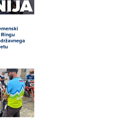
remenski
a Ringu
v državnega
letu