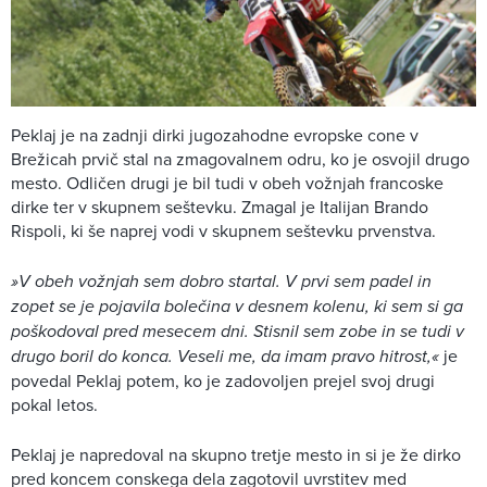
Peklaj je na zadnji dirki jugozahodne evropske cone v
Brežicah prvič stal na zmagovalnem odru, ko je osvojil drugo
mesto. Odličen drugi je bil tudi v obeh vožnjah francoske
dirke ter v skupnem seštevku. Zmagal je Italijan Brando
Rispoli, ki še naprej vodi v skupnem seštevku prvenstva.
»V obeh vožnjah sem dobro startal. V prvi sem padel in
zopet se je pojavila bolečina v desnem kolenu, ki sem si ga
poškodoval pred mesecem dni. Stisnil sem zobe in se tudi v
drugo boril do konca. Veseli me, da imam pravo hitrost,«
je
povedal Peklaj potem, ko je zadovoljen prejel svoj drugi
pokal letos.
Peklaj je napredoval na skupno tretje mesto in si je že dirko
pred koncem conskega dela zagotovil uvrstitev med