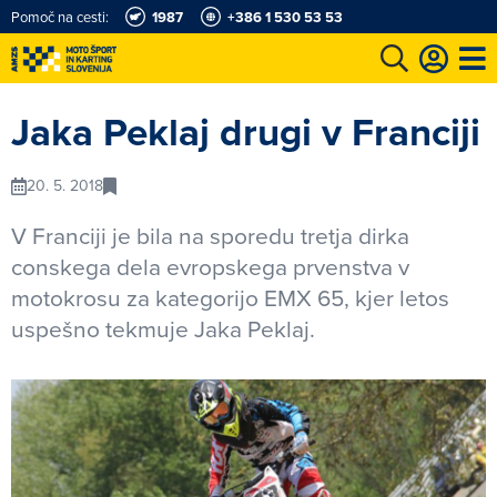
Pomoč na cesti:
1987
+386 1 530 53 53
e
Karting in motošportni center
Najboljši za volanom
Moj AMZS
Jaka Peklaj drugi v Franciji
20. 5. 2018
V Franciji je bila na sporedu tretja dirka
conskega dela evropskega prvenstva v
motokrosu za kategorijo EMX 65, kjer letos
uspešno tekmuje Jaka Peklaj.