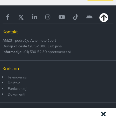
Kontakt
AMZS - področje Avto-moto šport
Dunajska cesta 128
SI-1000
Ljubljana
Informacije:
(01) 530 52 30
sport@amzs.si
Koristno
Tekmovanja
Društva
Funkcionarji
Dokumenti
Članstvo AMZS