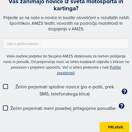
Vas zanimajo novice iz sveta motošporta in
kartinga?
Prijavite se na naše e-novice in bodite obveščeni o rezultatih naših
športnikov, AMZS testih, novostih na področju mobilnosti in
dogajanju v AMZS.
Vaše osebne podatke bo Skupina AMZS obdelovala za namen pošiljanja
novic in ponudb. Od prejemanja novic se lahko kadarkoli odjavite s klikom na
povezavo v prejetem sporočilu. Več si lahko preberete v naši
Politiki
zasebnosti
.
Želim prejemati splošne novice (po e-pošti, prek
SMS, telefonskega klica)
Želim prejemati meni posebej prilagojene ponudbe
PRIJAVA