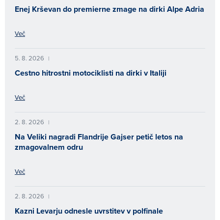
Enej Krševan do premierne zmage na dirki Alpe Adria
Več
5. 8. 2026
|
Cestno hitrostni motociklisti na dirki v Italiji
Več
2. 8. 2026
|
Na Veliki nagradi Flandrije Gajser petič letos na
zmagovalnem odru
Več
2. 8. 2026
|
Kazni Levarju odnesle uvrstitev v polfinale