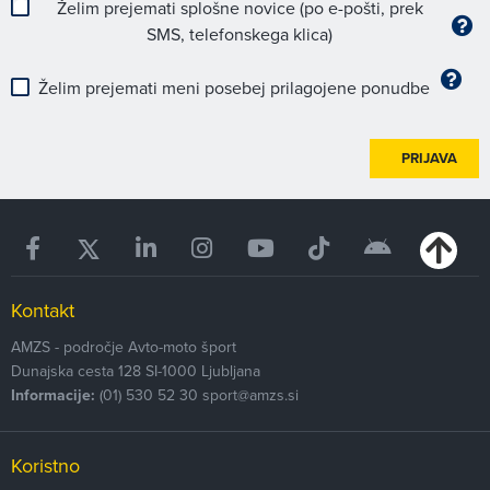
Želim prejemati splošne novice (po e-pošti, prek
SMS, telefonskega klica)
Želim prejemati meni posebej prilagojene ponudbe
PRIJAVA
Kontakt
AMZS - področje Avto-moto šport
Dunajska cesta 128
SI-1000
Ljubljana
Informacije:
(01) 530 52 30
sport@amzs.si
Koristno