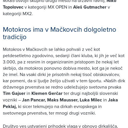
MX85 osvojil skupno drugo mesto na državni ravni),
Niko
Topolovec
v kategoriji MX OPEN in
Aleš Gutmacher
v
kategoriji MX2.
Motokros ima v Mačkovcih dolgoletno
tradicijo
Motokros v Mačkovcih se lahko pohvali z več kot
petdesetletno zgodovino, sedanji člani kluba, ki jih je več kot
3.000, pa z resnim in organiziranim pristopom že nekaj let
skrbijo, da motokros ponovno dobiva mesto, kot ga je nekoč
že imel. Na vsaki dirki je prisotnih nekaj tisoč obiskovalcev,
kar pomeni, da si ljudje želijo uživati v tem športu. »Naših dirk
državnega prvenstva se redno udeležujejo svetovna prvaka
Tim Gajser
in
Klemen Gerčar
ter drugi najboljši slovenski
vozniki –
Jan Pancar, Maks Mausser, Luka Milec
in
Jaka
Peklaj,
ki sicer tekmujejo na dirkah evropskega in
svetovnega prvenstva, ter mnogi drugi vozniki.
Društvo ves ustvarjeni prihodek vlaga v obnovo dirkališča,