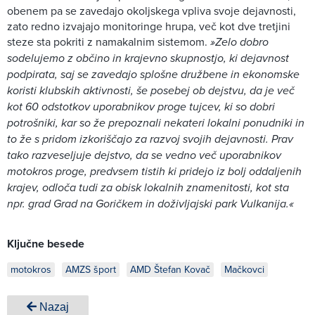
obenem pa se zavedajo okoljskega vpliva svoje dejavnosti,
zato redno izvajajo monitoringe hrupa, več kot dve tretjini
steze sta pokriti z namakalnim sistemom.
»Zelo dobro
sodelujemo z občino in krajevno skupnostjo, ki dejavnost
podpirata, saj se zavedajo splošne družbene in ekonomske
koristi klubskih aktivnosti, še posebej ob dejstvu, da je več
kot 60 odstotkov uporabnikov proge tujcev, ki so dobri
potrošniki, kar so že prepoznali nekateri lokalni ponudniki in
to že s pridom izkoriščajo za razvoj svojih dejavnosti. Prav
tako razveseljuje dejstvo, da se vedno več uporabnikov
motokros proge, predvsem tistih ki pridejo iz bolj oddaljenih
krajev, odloča tudi za obisk lokalnih znamenitosti, kot sta
npr. grad Grad na Goričkem in doživljajski park Vulkanija.«
Ključne besede
motokros
AMZS šport
AMD Štefan Kovač
Mačkovci
Nazaj