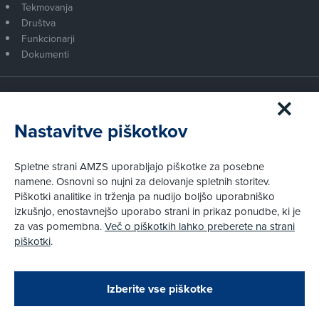
Tekmovanja
Društva
Funkcionarji
Dokumenti
Članstvo AMZS
Postanite član AMZS
Nastavitve piškotkov
Zakaj (p)ostati član?
Primerjava članstev
Spletne strani AMZS uporabljajo piškotke za posebne
Kako vam pomagamo
namene. Osnovni so nujni za delovanje spletnih storitev.
Piškotki analitike in trženja pa nudijo boljšo uporabniško
izkušnjo, enostavnejšo uporabo strani in prikaz ponudbe, ki je
Pravni vidiki
za vas pomembna.
Več o piškotkih lahko preberete na strani
Piškotki
piškotki
.
Politika zasebnosti
Pravno obvestilo
Zapri
Podarjamo vam 10 €!
Izberite vse piškotke
Obstoječi in novi AMZS člani, ki boste v AMZS
centru sklenili avtomobilsko zavarovanje in
© AMZS
Produkcija:
Creatim
|