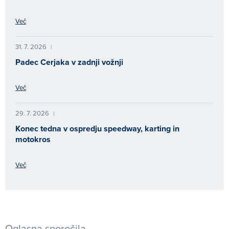
Več
31. 7. 2026
|
Padec Cerjaka v zadnji vožnji
Več
29. 7. 2026
|
Konec tedna v ospredju speedway, karting in
motokros
Več
Oglasna sporočila