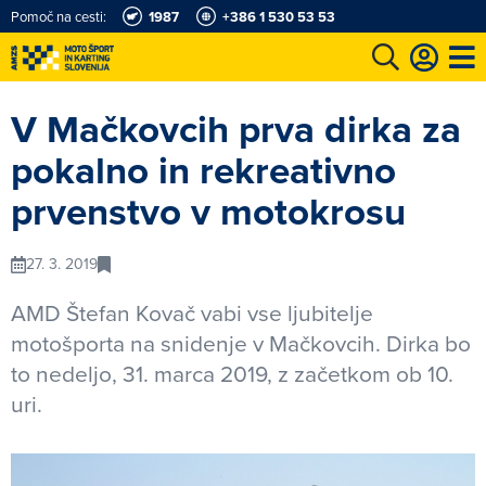
Pomoč na cesti:
1987
+386 1 530 53 53
e
Karting in motošportni center
Najboljši za volanom
Moj AMZS
V Mačkovcih prva dirka za
pokalno in rekreativno
prvenstvo v motokrosu
27. 3. 2019
AMD Štefan Kovač vabi vse ljubitelje
motošporta na snidenje v Mačkovcih. Dirka bo
to nedeljo, 31. marca 2019, z začetkom ob 10.
uri.