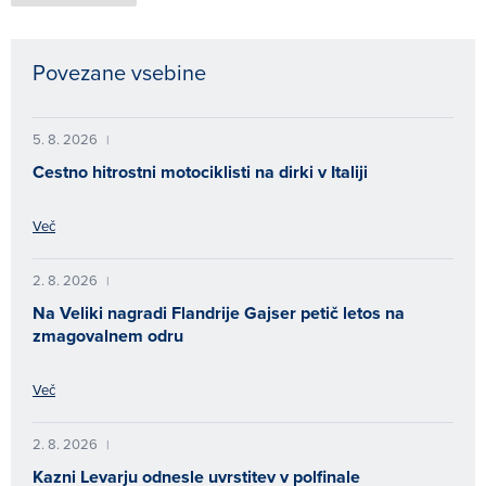
Povezane vsebine
5. 8. 2026
|
Cestno hitrostni motociklisti na dirki v Italiji
Več
2. 8. 2026
|
Na Veliki nagradi Flandrije Gajser petič letos na
zmagovalnem odru
Več
2. 8. 2026
|
Kazni Levarju odnesle uvrstitev v polfinale