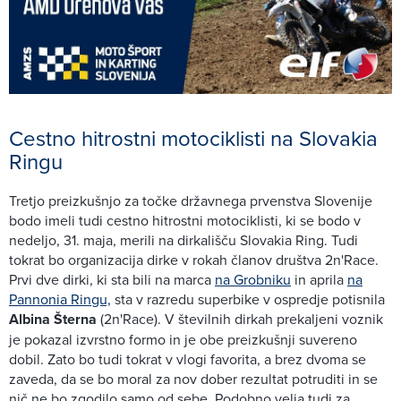
Cestno hitrostni motociklisti na Slovakia
Ringu
Tretjo preizkušnjo za točke državnega prvenstva Slovenije
bodo imeli tudi cestno hitrostni motociklisti, ki se bodo v
nedeljo, 31. maja, merili na dirkališču Slovakia Ring. Tudi
tokrat bo organizacija dirke v rokah članov društva 2n'Race.
Prvi dve dirki, ki sta bili na marca
na Grobniku
in aprila
na
Pannonia Ringu,
sta v razredu superbike v ospredje potisnila
Albina Šterna
(2n'Race). V številnih dirkah prekaljeni voznik
je pokazal izvrstno formo in je obe preizkušnji suvereno
dobil. Zato bo tudi tokrat v vlogi favorita, a brez dvoma se
zaveda, da se bo moral za nov dober rezultat potruditi in se
nič ne bo zgodilo samo od sebe. Podobno velja tudi za