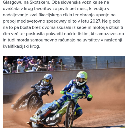
Glasgowu na Škotskem. Oba slovenska voznika se ne
uvrščata v krog favoritov za prvih pet mest, ki vodijo v
nadaljevanje kvalifikacijskega cikla ter ohranja upanje na
preboj med svetovno speedway elito v letu 2027. Ne glede
na to pa bosta brez dvoma skušala iz sebe in motorja iztisniti
čim več ter poskusila pokvariti načrte tistim, ki samozavestno
in tudi morda samoumevno računajo na uvrstitev v naslednji
kvalifikacijski krog.