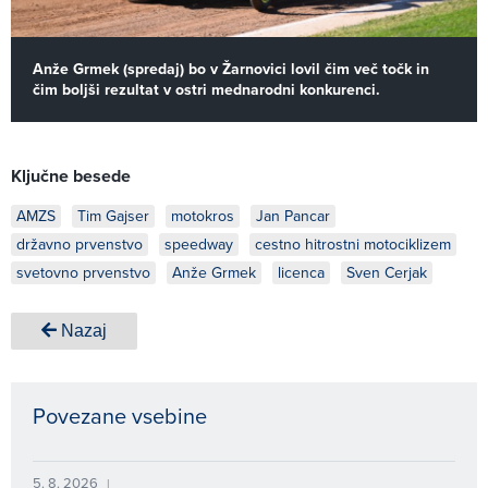
Anže Grmek (spredaj) bo v Žarnovici lovil čim več točk in
čim boljši rezultat v ostri mednarodni konkurenci.
Ključne besede
AMZS
Tim Gajser
motokros
Jan Pancar
državno prvenstvo
speedway
cestno hitrostni motociklizem
svetovno prvenstvo
Anže Grmek
licenca
Sven Cerjak
Nazaj
Povezane vsebine
5. 8. 2026
|