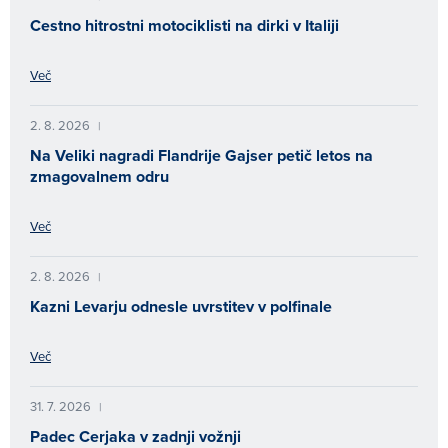
Cestno hitrostni motociklisti na dirki v Italiji
Več
2. 8. 2026
|
Na Veliki nagradi Flandrije Gajser petič letos na
zmagovalnem odru
Več
2. 8. 2026
|
Kazni Levarju odnesle uvrstitev v polfinale
Več
31. 7. 2026
|
Padec Cerjaka v zadnji vožnji