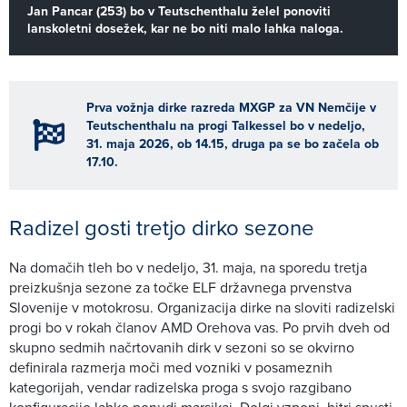
Jan Pancar (253) bo v Teutschenthalu želel ponoviti
lanskoletni dosežek, kar ne bo niti malo lahka naloga.
Prva vožnja dirke razreda MXGP za VN Nemčije v
Teutschenthalu na progi Talkessel bo v nedeljo,
31. maja 2026, ob 14.15, druga pa se bo začela ob
17.10.
Radizel gosti tretjo dirko sezone
Na domačih tleh bo v nedeljo, 31. maja, na sporedu tretja
preizkušnja sezone za točke ELF državnega prvenstva
Slovenije v motokrosu. Organizacija dirke na sloviti radizelski
progi bo v rokah članov AMD Orehova vas. Po prvih dveh od
skupno sedmih načrtovanih dirk v sezoni so se okvirno
definirala razmerja moči med vozniki v posameznih
kategorijah, vendar radizelska proga s svojo razgibano