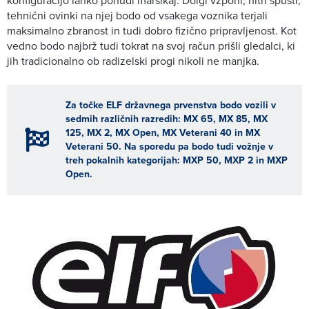
konfiguracijo lahko ponudi marsikaj. Dolgi vzponi, hitri spusti,
tehnični ovinki na njej bodo od vsakega voznika terjali
maksimalno zbranost in tudi dobro fizično pripravljenost. Kot
vedno bodo najbrž tudi tokrat na svoj račun prišli gledalci, ki
jih tradicionalno ob radizelski progi nikoli ne manjka.
Za točke ELF državnega prvenstva bodo vozili v
sedmih različnih razredih: MX 65, MX 85, MX
125, MX 2, MX Open, MX Veterani 40 in MX
Veterani 50. Na sporedu pa bodo tudi vožnje v
treh pokalnih kategorijah: MXP 50, MXP 2 in MXP
Open.