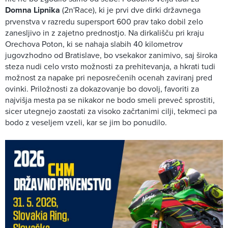
Domna Lipnika
(2n'Race), ki je prvi dve dirki državnega
prvenstva v razredu supersport 600 prav tako dobil zelo
zanesljivo in z zajetno prednostjo. Na dirkališču pri kraju
Orechova Poton, ki se nahaja slabih 40 kilometrov
jugovzhodno od Bratislave, bo vsekakor zanimivo, saj široka
steza nudi celo vrsto možnosti za prehitevanja, a hkrati tudi
možnost za napake pri neposrečenih ocenah zaviranj pred
ovinki. Priložnosti za dokazovanje bo dovolj, favoriti za
najvišja mesta pa se nikakor ne bodo smeli preveč sprostiti,
sicer utegnejo zaostati za visoko začrtanimi cilji, tekmeci pa
bodo z veseljem vzeli, kar se jim bo ponudilo.