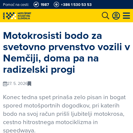
Pomoč na cesti:
1987
+386 1 530 53 53
e
Karting in motošportni center
Najboljši za volanom
Moj AMZS
Motokrosisti bodo za
svetovno prvenstvo vozili v
Nemčiji, doma pa na
radizelski progi
27. 5. 2026
Konec tedna spet prinaša zelo pisan in bogat
spored motošportnih dogodkov, pri katerih
bodo na svoj račun prišli ljubitelji motokrosa,
cestno hitrostnega motociklizma in
speedwaya.