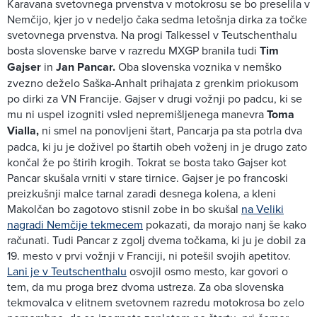
Karavana svetovnega prvenstva v motokrosu se bo preselila v
Nemčijo, kjer jo v nedeljo čaka sedma letošnja dirka za točke
svetovnega prvenstva. Na progi Talkessel v Teutschenthalu
bosta slovenske barve v razredu MXGP branila tudi
Tim
Gajser
in
Jan Pancar.
Oba slovenska voznika v nemško
zvezno deželo Saška-Anhalt prihajata z grenkim priokusom
po dirki za VN Francije. Gajser v drugi vožnji po padcu, ki se
mu ni uspel izogniti vsled nepremišljenega manevra
Toma
Vialla,
ni smel na ponovljeni štart, Pancarja pa sta potrla dva
padca, ki ju je doživel po štartih obeh voženj in je drugo zato
končal že po štirih krogih. Tokrat se bosta tako Gajser kot
Pancar skušala vrniti v stare tirnice. Gajser je po francoski
preizkušnji malce tarnal zaradi desnega kolena, a kleni
Makolčan bo zagotovo stisnil zobe in bo skušal
na Veliki
nagradi Nemčije tekmecem
pokazati, da morajo nanj še kako
računati. Tudi Pancar z zgolj dvema točkama, ki ju je dobil za
19. mesto v prvi vožnji v Franciji, ni potešil svojih apetitov.
Lani je v Teutschenthalu
osvojil osmo mesto, kar govori o
tem, da mu proga brez dvoma ustreza. Za oba slovenska
tekmovalca v elitnem svetovnem razredu motokrosa bo zelo