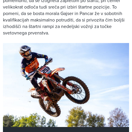
pomembno, da se izogneta zapletom po štartu, pri čemer
velikokrat odloča tudi sreča pri izbiri štartne pozicije. To
pomeni, da se bosta morala Gajser in Pancar že v sobotnih
kvalifikacijah maksimalno potruditi, da si privozita čim boljši
izhodišči na štartni rampi za nedeljski vožnji za točke
svetovnega prvenstva.