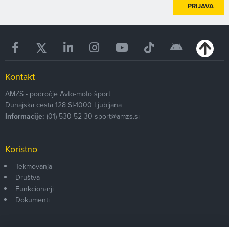
PRIJAVA
Kontakt
AMZS - področje Avto-moto šport
Dunajska cesta 128
SI-1000
Ljubljana
Informacije:
(01) 530 52 30
sport@amzs.si
Koristno
Tekmovanja
Društva
Funkcionarji
Dokumenti