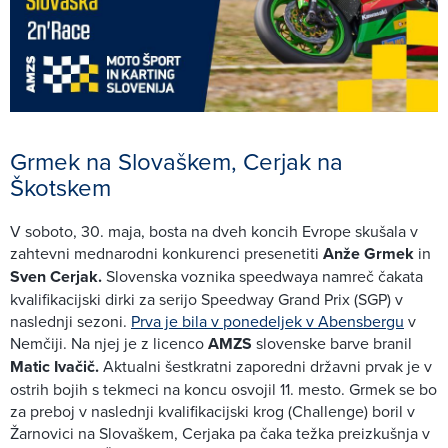
Grmek na Slovaškem, Cerjak na
Škotskem
V soboto, 30. maja, bosta na dveh koncih Evrope skušala v
zahtevni mednarodni konkurenci presenetiti
Anže Grmek
in
Sven Cerjak.
Slovenska voznika speedwaya namreč čakata
kvalifikacijski dirki za serijo Speedway Grand Prix (SGP) v
naslednji sezoni.
Prva je bila v ponedeljek v Abensbergu
v
Nemčiji. Na njej je z licenco
AMZS
slovenske barve branil
Matic Ivačič.
Aktualni šestkratni zaporedni državni prvak je v
ostrih bojih s tekmeci na koncu osvojil 11. mesto. Grmek se bo
za preboj v naslednji kvalifikacijski krog (Challenge) boril v
Žarnovici na Slovaškem, Cerjaka pa čaka težka preizkušnja v