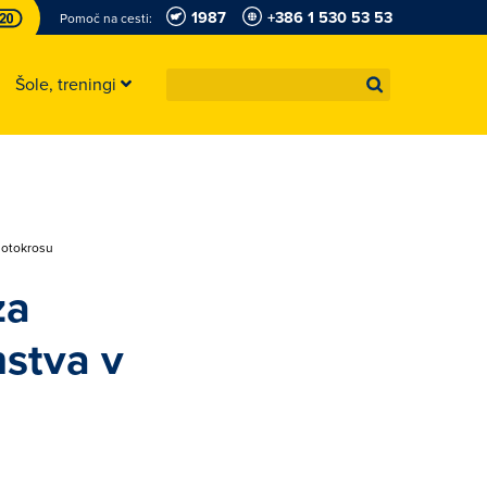
1987
+386 1 530 53 53
Pomoč na cesti:
Šole, treningi
 motokrosu
za
nstva v