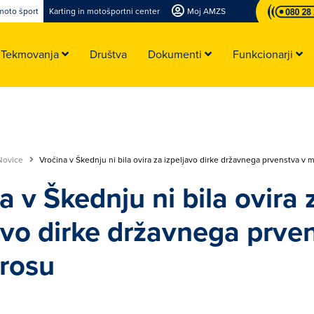
moto šport
Karting in motošportni center
Moj AMZS
Tekmovanja
Društva
Dokumenti
Funkcionarji
Novice
Vročina v Škednju ni bila ovira za izpeljavo dirke državnega prvenstva v
a v Škednju ni bila ovira 
avo dirke državnega prve
rosu