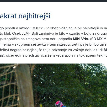
krat najhitrejši
go podali v razredu MX 125. V obeh vožnjah je bil najhitrejši in na
o klub Osek JLM). Bolj zanimivo je bilo v ozadju v boju za drugo 
ga stopnička na zmagovalnem odru pripadla
Mihi Vrhu
(ŠD MX Mo
odilnemu v skupnem seštevku v tem razredu, tretji pa je bil bolgar
elitvi nagrad za najboljše tri je priznanje za vožnjo dobila tudi
M
s), sicer edina predstavnica ženskega spola na tokratnem tekm