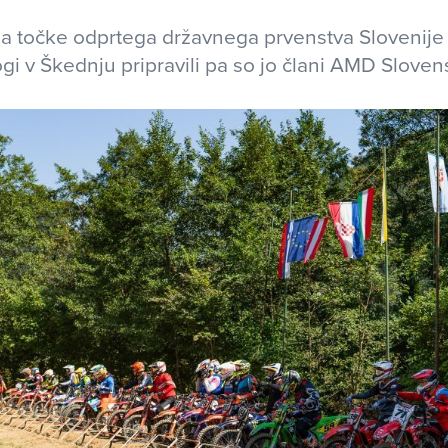
 za točke odprtega državnega prvenstva Slovenij
rogi v Škednju pripravili pa so jo člani AMD Sloven