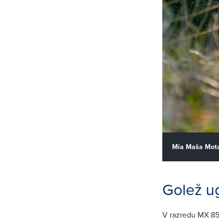
Mia Maša Mota
Golež u
V razredu MX 85 