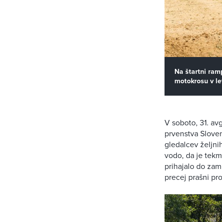
Na štartni ram
motokrosu v le
V soboto, 31. av
prvenstva Sloven
gledalcev željnih
vodo, da je tekm
prihajalo do zam
precej prašni pro