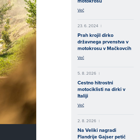
motokrosu
Več
23. 6. 2024
|
Prah krojil dirko
državnega prvenstva v
motokrosu v Mačkovcih
Več
5. 8. 2026
|
Cestno hitrostni
motociklisti na dirki v
Italiji
Več
2. 8. 2026
|
Na Veliki nagradi
Flandrije Gajser petič