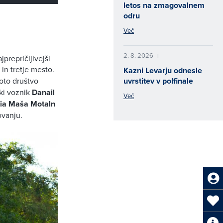
letos na zmagovalnem
odru
Več
2. 8. 2026
|
jprepričljivejši
in tretje mesto.
Kazni Levarju odnesle
uvrstitev v polfinale
to društvo
ski voznik
Danail
Več
ia Maša Motaln
ovanju.