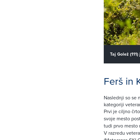
Taj Golež (111)
Ferš in 
Naslednji so se 
kategoriji vetera
Prvi je ciljno čr
svoje mesto pos
tudi prvo mesto n
V razredu vetera
(Motocross-SKI G