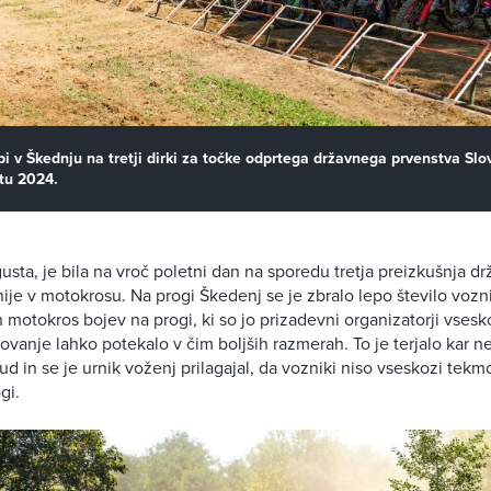
pi v Škednju na tretji dirki za točke odprtega državnega prvenstva Slo
tu 2024.
gusta, je bila na vroč poletni dan na sporedu tretja preizkušnja d
ije v motokrosu. Na progi Škedenj se je zbralo lepo število vozni
 motokros bojev na progi, ki so jo prizadevni organizatorji vsesko
ovanje lahko potekalo v čim boljših razmerah. To je terjalo kar ne
ud in se je urnik voženj prilagajal, da vozniki niso vseskozi tekm
gi.