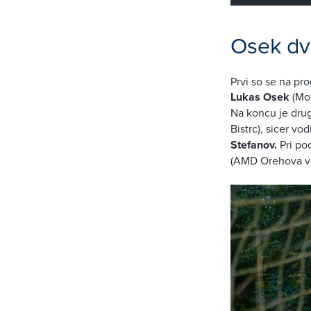
Osek dva
Prvi so se na pro
Lukas Osek
(Mot
Na koncu je dru
Bistrc), sicer v
Stefanov.
Pri pod
(AMD Orehova va