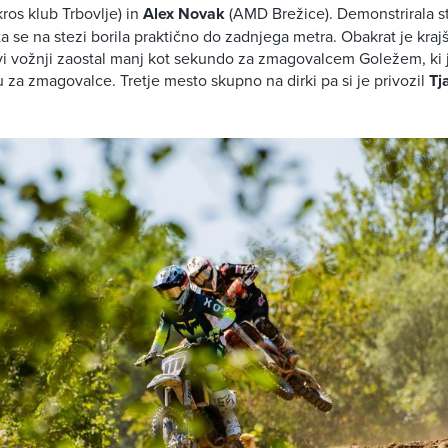
ros klub Trbovlje) in
Alex Novak
(AMD Brežice). Demonstrirala s
sta se na stezi borila praktično do zadnjega metra. Obakrat je kraj
rvi vožnji zaostal manj kot sekundo za zmagovalcem Goležem, ki je
u za zmagovalce. Tretje mesto skupno na dirki pa si je privozil
Tj