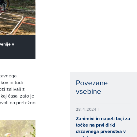
venije v
ržavnega
Povezane
kov in tudi
zi zalivali z
vsebine
kaj časa, zato je
ovali na pretežno
28. 4. 2024
|
Zanimivi in napeti boji za
točke na prvi dirki
državnega prvenstva v