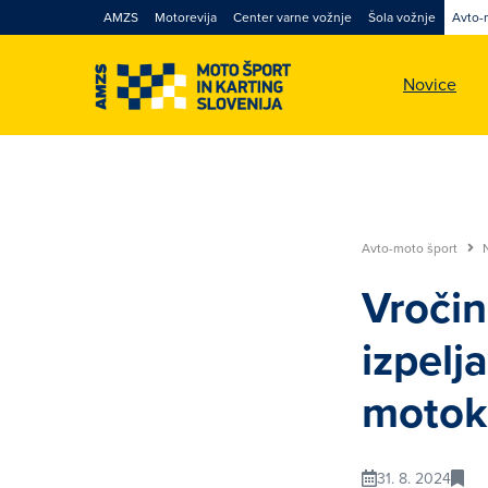
AMZS
Motorevija
Center varne vožnje
Šola vožnje
Avto-
Novice
Avto-moto šport
Vročin
izpelj
motok
31. 8. 2024