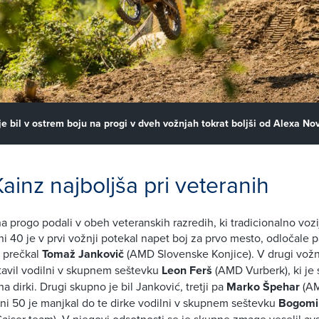
 je bil v ostrem boju na progi v dveh vožnjah tokrat boljši od Alexa No
Kainz najboljša pri veteranih
na progo podali v obeh veteranskih razredih, ki tradicionalno vozi
ni 40 je v prvi vožnji potekal napet boj za prvo mesto, odločale 
to prečkal
Tomaž Jankovič
(AMD Slovenske Konjice). V drugi vožnji
tavil vodilni v skupnem seštevku
Leon Ferš
(AMD Vurberk), ki je 
a dirki. Drugi skupno je bil Janković, tretji pa
Marko Špehar
(AM
ni 50 je manjkal do te dirke vodilni v skupnem seštevku
Bogomir
ajser team). V njegovi odsotnosti se je skupne zmage veselil avst