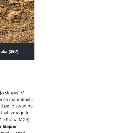
vaka (397).
jo skupaj. V
pa so malenkosti.
 pa je stvari na
slavil zmago in
D Kolpa MXS).
 Gajser
rijski voznik