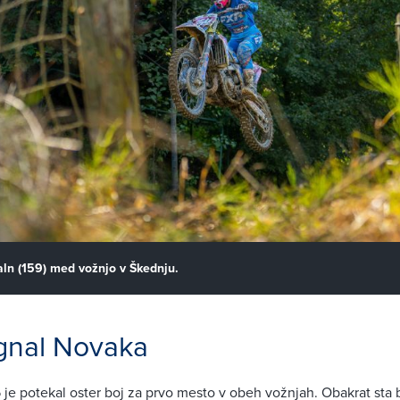
ln (159) med vožnjo v Škednju.
gnal Novaka
je potekal oster boj za prvo mesto v obeh vožnjah. Obakrat sta b