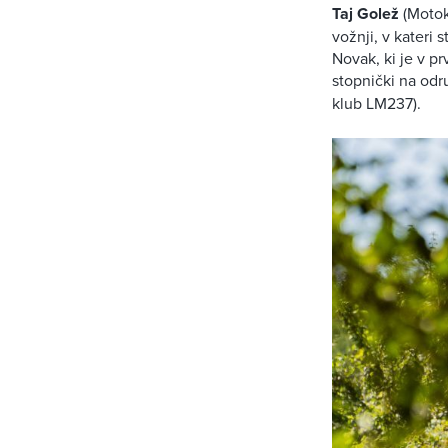
Taj Golež
(Motok
vožnji, v kateri 
Novak, ki je v p
stopnički na odr
klub LM237).