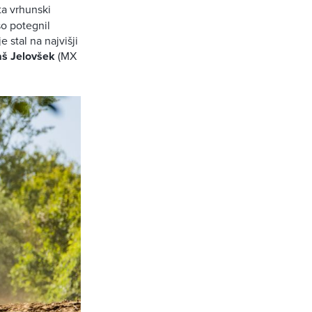
ta vrhunski
šo potegnil
 stal na najvišji
aš Jelovšek
(MX