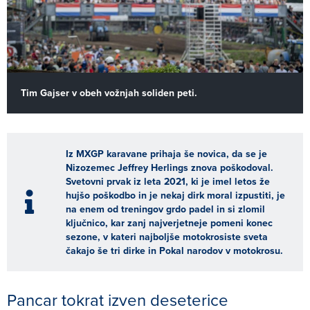
Tim Gajser v obeh vožnjah soliden peti.
Iz MXGP karavane prihaja še novica, da se je
Nizozemec
Jeffrey Herlings
znova poškodoval.
Svetovni prvak iz leta 2021, ki je imel letos že
hujšo poškodbo in je nekaj dirk moral izpustiti, je
na enem od treningov grdo padel in si zlomil
ključnico, kar zanj najverjetneje pomeni konec
sezone, v kateri najboljše motokrosiste sveta
čakajo še tri dirke in Pokal narodov v motokrosu.
Pancar tokrat izven deseterice