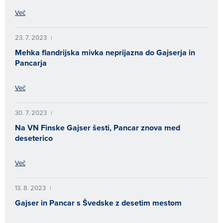
Več
23. 7. 2023
|
Mehka flandrijska mivka neprijazna do Gajserja in
Pancarja
Več
30. 7. 2023
|
Na VN Finske Gajser šesti, Pancar znova med
deseterico
Več
13. 8. 2023
|
Gajser in Pancar s Švedske z desetim mestom