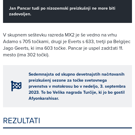
Jan Pancar tudi po nizozemski preizkušnji ne more biti
zadovoljen.
V skupnem seštevku razreda MX2 je še vedno na vrhu
Adamo s 705 točkami, drugi je Everts s 633, tretji pa Belgijec
Jago Geerts, ki ima 603 točke. Pancar je uspel zadržati 11.
mesto (ima 302 točki).
Sedemnajsta od skupno devetnajstih načrtovanih
preizkušenj sezone za točke svetovnega
prvenstva v motokrosu bo v nedeljo, 3. septembra
2023. To bo Velika nagrada Turčije, ki jo bo gostil
Afyonkarahisar.
REZULTATI