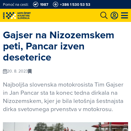
Pomoč na cesti:
1987
+386 1 530 53 53
e
Karting in motošportni center
Najboljši za volanom
Moj AMZS
Gajser na Nizozemskem
peti, Pancar izven
deseterice
20. 8. 2023
Najboljša slovenska motokrosista Tim Gajser
in Jan Pancar sta ta konec tedna dirkala na
Nizozemskem, kjer je bila letošnja šestnajsta
dirka svetovnega prvenstva v motokrosu.