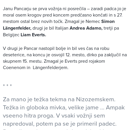
Janu Pancarju se prva vožnja ni posrečila – zaradi padca jo je
moral osem krogov pred koncem predčasno končati in s 27.
mestom ostal brez novih točk. Zmagal je Nemec
Simon
Längenfelder,
drugi je bil
Italijan
Andrea Adamo,
tretji pa
Belgijec
Liam Everts.
V drugi je Pancar nastopil bolje in bil ves čas na robu
deseterice, na koncu je osvojil 12. mesto, dirko pa zaključil na
skupnem 15. mestu. Zmagal je Everts pred rojakom
Coenenom in Längenfelderjem.
Za mano je težka tekma na Nizozemskem.
Težka in globoka mivka, velike jame ... Ampak
vseeno hitra proga. V vsaki vožnji sem
napredoval, potem pa se je primeril padec.