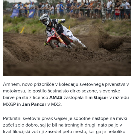
Arnhem, novo prizorišče v koledarju svetovnega prvenstva v
motokrosu, je gostilo šestnajsto dirko sezone, slovenske
barve pa sta z licenco
AMZS
zastopala
Tim Gajser
v razredu
MXGP in
Jan Pancar
v MX2.
Petkratni svetovni prvak Gajser je sobotne nastope na mivki
začel zelo dobro, saj je bil na treningih drugi, nato pa je v
kvalifikacijski vožnji zasedel peto mesto, kar ga je nekoliko