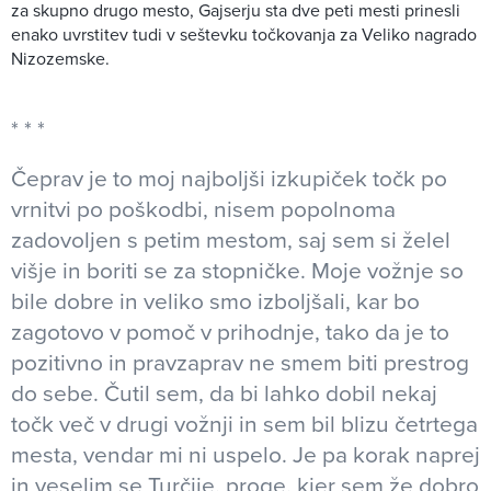
za skupno drugo mesto, Gajserju sta dve peti mesti prinesli
enako uvrstitev tudi v seštevku točkovanja za Veliko nagrado
Nizozemske.
Čeprav je to moj najboljši izkupiček točk po
vrnitvi po poškodbi, nisem popolnoma
zadovoljen s petim mestom, saj sem si želel
višje in boriti se za stopničke. Moje vožnje so
bile dobre in veliko smo izboljšali, kar bo
zagotovo v pomoč v prihodnje, tako da je to
pozitivno in pravzaprav ne smem biti prestrog
do sebe. Čutil sem, da bi lahko dobil nekaj
točk več v drugi vožnji in sem bil blizu četrtega
mesta, vendar mi ni uspelo. Je pa korak naprej
in veselim se Turčije, proge, kjer sem že dobro