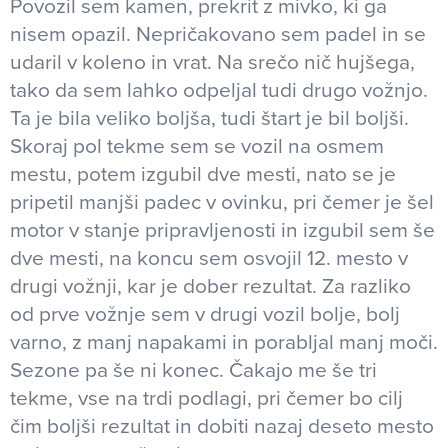
Povozil sem kamen, prekrit z mivko, ki ga
nisem opazil. Nepričakovano sem padel in se
udaril v koleno in vrat. Na srečo nič hujšega,
tako da sem lahko odpeljal tudi drugo vožnjo.
Ta je bila veliko boljša, tudi štart je bil boljši.
Skoraj pol tekme sem se vozil na osmem
mestu, potem izgubil dve mesti, nato se je
pripetil manjši padec v ovinku, pri čemer je šel
motor v stanje pripravljenosti in izgubil sem še
dve mesti, na koncu sem osvojil 12. mesto v
drugi vožnji, kar je dober rezultat. Za razliko
od prve vožnje sem v drugi vozil bolje, bolj
varno, z manj napakami in porabljal manj moči.
Sezone pa še ni konec. Čakajo me še tri
tekme, vse na trdi podlagi, pri čemer bo cilj
čim boljši rezultat in dobiti nazaj deseto mesto