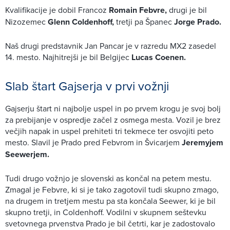
Kvalifikacije je dobil Francoz
Romain Febvre,
drugi je bil
Nizozemec
Glenn Coldenhoff,
tretji pa Španec
Jorge Prado.
Naš drugi predstavnik Jan Pancar je v razredu MX2 zasedel
14. mesto. Najhitrejši je bil Belgijec
Lucas Coenen.
Slab štart Gajserja v prvi vožnji
Gajserju štart ni najbolje uspel in po prvem krogu je svoj bolj
za prebijanje v ospredje začel z osmega mesta. Vozil je brez
večjih napak in uspel prehiteti tri tekmece ter osvojiti peto
mesto. Slavil je Prado pred Febvrom in Švicarjem
Jeremyjem
Seewerjem.
Tudi drugo vožnjo je slovenski as končal na petem mestu.
Zmagal je Febvre, ki si je tako zagotovil tudi skupno zmago,
na drugem in tretjem mestu pa sta končala Seewer, ki je bil
skupno tretji, in Coldenhoff. Vodilni v skupnem seštevku
svetovnega prvenstva Prado je bil četrti, kar je zadostovalo