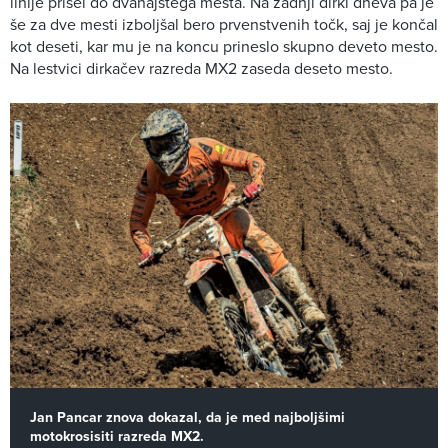
linije prišel do dvanajstega mesta. Na zadnji dirki dneva pa je
še za dve mesti izboljšal bero prvenstvenih točk, saj je končal
kot deseti, kar mu je na koncu prineslo skupno deveto mesto.
Na lestvici dirkačev razreda MX2 zaseda deseto mesto.
Jan Pancar znova dokazal, da je med najboljšimi
motokrosisiti razreda MX2.