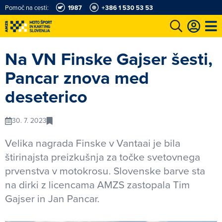
Pomoč na cesti:
1987
+386 1 530 53 53
e
Karting in motošportni center
Najboljši za volanom
Moj AMZS
Na VN Finske Gajser šesti,
Pancar znova med
deseterico
30. 7. 2023
Velika nagrada Finske v Vantaai je bila
štirinajsta preizkušnja za točke svetovnega
prvenstva v motokrosu. Slovenske barve sta
na dirki z licencama AMZS zastopala Tim
Gajser in Jan Pancar.