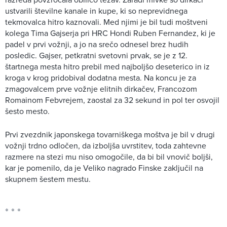
ustvarili številne kanale in kupe, ki so neprevidnega
tekmovalca hitro kaznovali. Med njimi je bil tudi moštveni
kolega Tima Gajserja pri HRC Hondi Ruben Fernandez, ki je
padel v prvi vožnji, a jo na srečo odnesel brez hudih
posledic. Gajser, petkratni svetovni prvak, se je z 12.
štartnega mesta hitro prebil med najboljšo deseterico in iz
kroga v krog pridobival dodatna mesta. Na koncu je za
zmagovalcem prve vožnje elitnih dirkačev, Francozom
Romainom Febvrejem, zaostal za 32 sekund in pol ter osvojil
šesto mesto.
Prvi zvezdnik japonskega tovarniškega moštva je bil v drugi
vožnji trdno odločen, da izboljša uvrstitev, toda zahtevne
razmere na stezi mu niso omogočile, da bi bil vnovič boljši,
kar je pomenilo, da je Veliko nagrado Finske zaključil na
skupnem šestem mestu.