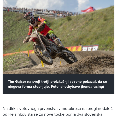
Tim Gajser na svoji tretji preizkušnji sezone pokazal, da se
njegova forma stopnjuje. Foto: shotbybavo (hondaracing)
Na dirki svetovnega prvenstva v motokrosu na progi nedaleč
od Helsinkov sta se za nove točke borila dva slovenska