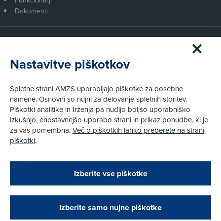
Funkcionarji
Dokumenti
Članstvo AMZS
Postanite član AMZS
Nastavitve piškotkov
Zakaj (p)ostati član?
Primerjava članstev
Spletne strani AMZS uporabljajo piškotke za posebne
Kako vam pomagamo
namene. Osnovni so nujni za delovanje spletnih storitev.
Piškotki analitike in trženja pa nudijo boljšo uporabniško
izkušnjo, enostavnejšo uporabo strani in prikaz ponudbe, ki je
Pravni vidiki
za vas pomembna.
Več o piškotkih lahko preberete na strani
Piškotki
piškotki
.
Politika zasebnosti
Pravno obvestilo
Zapri
Podarjamo vam 10 €!
Izberite vse piškotke
Obstoječi in novi AMZS člani, ki boste v AMZS
centru sklenili avtomobilsko zavarovanje in
© AMZS
Produkcija:
Creatim
|
opravili registracijo vozila, boste prejeli
Pri spletni včlanitvi so podprta naslednja plačilna sredstva:
vrednostno darilno kartico z dobroimetjem v višini
Izberite samo nujne piškotke
10 €.