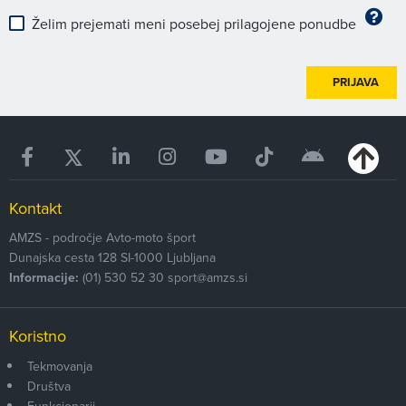
Želim prejemati meni posebej prilagojene ponudbe
PRIJAVA
Kontakt
AMZS - področje Avto-moto šport
Dunajska cesta 128
SI-1000
Ljubljana
Informacije:
(01) 530 52 30
sport@amzs.si
Koristno
Tekmovanja
Društva