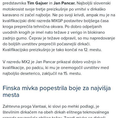
predstavnika
Tim Gajser
in
Jan Pancar.
Najboljši slovenski
motokrosist svoje tretje preizkušnje po vrnitvi v dirkaško
karavano ni začel najbolje. Ne po svoji krivdi, ampak mu je na
kvalifikacijski dirki razreda MXGP postavitev boljšega časa
kroga preprečila tehnična okvara. Po dobro odpeljanih
uvodnih krogih je imel nato težave z verigo in blokirano
zadnjo gumo. Čeprav je težave odpravil, so mu napredovanje
do boljših uvrstitev preprečili počasnejši dirkači.
Kvalifikacijsko preizkušnjo je tako končal na 12. mestu.
V razredu MX2 je Jan Pancar prikazal dobro vožnjo in
kvalifikacije, po padcu, ki mu je onemogočil uvrstitev med
najboljšo deseterico, zaključil na 15. mestu.
Finska mivka popestrila boje za najvišja
mesta
Zahtevna proga Vantaai, ki slovi po mehki podlagi, je
številnim dirkačem na obeh dirkah elitnega tekmovalnega
razreda povzročala obilico težav. Zaradi mivke so dirkači