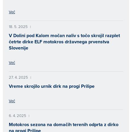
Več
18. 5. 2025
|
V Dolini pod Kalom močan naliv s točo skrojil razplet
četrte dirke ELF motokros državnega prvenstva
Slovenije
Več
27. 4. 2025
|
Vreme skrojilo urnik dirk na progi Prilipe
Več
6. 4. 2025
|
Motokros sezona na domačih terenih odprta z dirko
na progi Prilipe