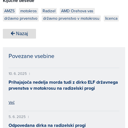
Ključne besede
AMZS
motokros
Radizel
AMD Orehova vas
državno prvenstvo
državno prvenstvo v motokrosu
licenca
Nazaj
Povezane vsebine
10. 6. 2025
|
Prihajajoča nedelja morda tudi z dirko ELF državnega
prvenstva v motokrosu na radizelski progi
Več
5. 6. 2025
|
Odpovedana dirka na radizelski progi