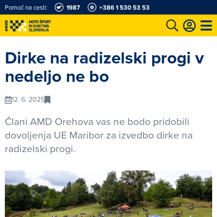
Pomoč na cesti:
1987
+386 1 530 53 53
e
Karting in motošportni center
Najboljši za volanom
Moj AMZS
Dirke na radizelski progi v
nedeljo ne bo
12. 6. 2025
Člani AMD Orehova vas ne bodo pridobili
dovoljenja UE Maribor za izvedbo dirke na
radizelski progi.