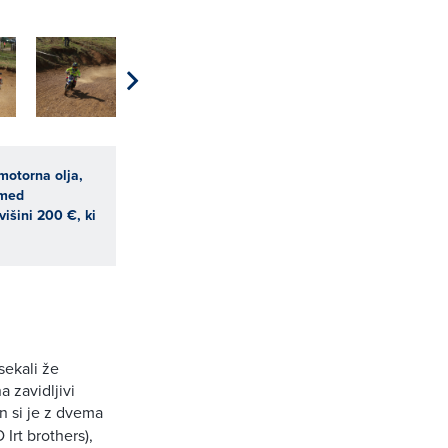
motorna olja,
 med
išini 200 €, ki
sekali že
a zavidljivi
in si je z dvema
Irt brothers),