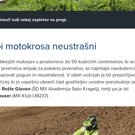
rinesli tudi nekaj zapletov na progi.
pi motokrosa neustrašni
ibkejših motorjev s prostornino do 50 kubićnih centimetrov, ki si
 prvenstva ampak za pokalno prvenstvo, so najmlajši navdušenc
ovali pogum in neustrašnost. V obeh vožnjah je bil prepričljivo
ce), ki je uspešno ubranil čast gostiteljev uvodne preizkušnje 
l
Rožle Glavan
(ŠD MX Akademija Sašo Kragelj), tretji pa je bil
auser
(MX Klub LM237).