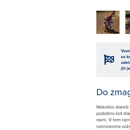
Vozn
za k
udel
jih 
Do zmag
Nekoliko stareši
podobno kot stare
ravni. V tem razr
rutiniranima vož