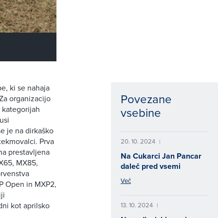
e, ki se nahaja
Povezane
Za organizacijo
h kategorijah
vsebine
usi
e je na dirkaško
 tekmovalci. Prva
20. 10. 2024
|
na prestavljena
Na Cukarci Jan Pancar
 MX65, MX85,
daleč pred vsemi
prvenstva
Več
MXP Open in MXP2,
ji
ni kot aprilsko
13. 10. 2024
|