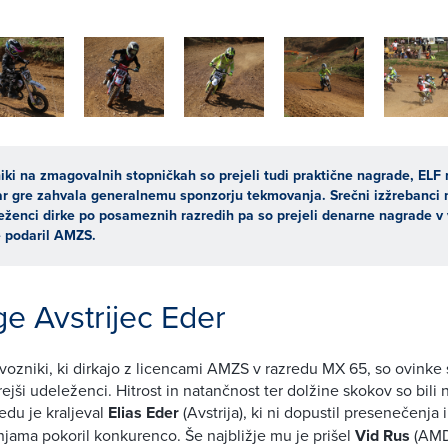
iki na zmagovalnih stopničkah so prejeli tudi praktične nagrade, ELF 
ar gre zahvala generalnemu sponzorju tekmovanja. Srečni izžrebanci
eženci dirke po posameznih razredih pa so prejeli denarne nagrade v v
je podaril AMZS.
e Avstrijec Eder
 vozniki, ki dirkajo z licencami AMZS v razredu MX 65, so ovinke 
jši udeleženci. Hitrost in natančnost ter dolžine skokov so bili n
edu je kraljeval
Elias Eder
(Avstrija), ki ni dopustil presenečenja 
njama pokoril konkurenco. Še najbližje mu je prišel
Vid Rus
(AMD 