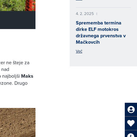
4. 2. 2025
|
Sprememba termina
dirke ELF motokros
državnega prvenstva v
Mačkovcih
Več
cer ne šteje za
i nad
 najboljši
Maks
sezone. Drugo