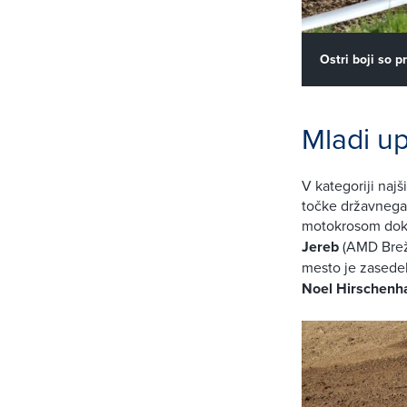
Ostri boji so p
Mladi u
V kategoriji najš
točke državnega
motokrosom dokaz
Jereb
(AMD Breži
mesto je zasede
Noel Hirschenh