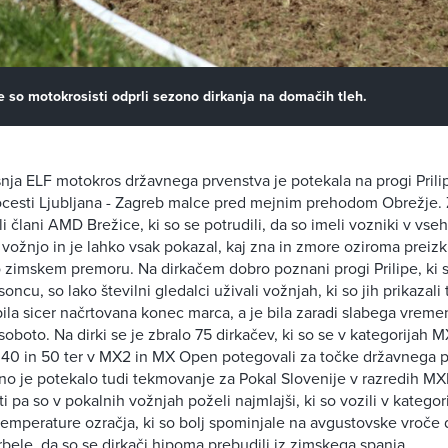
pe so motokrosisti odprli sezono dirkanja na domačih tleh.
ja ELF motokros državnega prvenstva je potekala na progi Prilip
ocesti Ljubljana - Zagreb malce pred mejnim prehodom Obrežje. 
i člani AMD Brežice, ki so se potrudili, da so imeli vozniki v vse
vožnjo in je lahko vsak pokazal, kaj zna in zmore oziroma preizk
o zimskem premoru. Na dirkačem dobro poznani progi Prilipe, ki s
oncu, so lako številni gledalci uživali vožnjah, ki so jih prikazali
bila sicer načrtovana konec marca, a je bila zaradi slabega vreme
 soboto. Na dirki se je zbralo 75 dirkačev, ki so se v kategorijah
 40 in 50 ter v MX2 in MX Open potegovali za točke državnega 
no je potekalo tudi tekmovanje za Pokal Slovenije v razredih 
 pa so v pokalnih vožnjah poželi najmlajši, ki so vozili v kategori
mperature ozračja, ki so bolj spominjale na avgustovske vroče d
bele, da so se dirkači hipoma prebudili iz zimskega spanja.