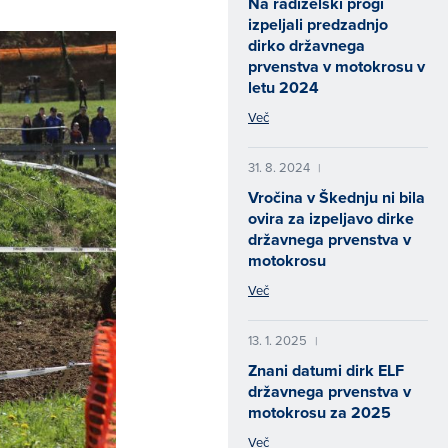
Na radizelski progi
izpeljali predzadnjo
dirko državnega
prvenstva v motokrosu v
letu 2024
Več
31. 8. 2024
|
Vročina v Škednju ni bila
ovira za izpeljavo dirke
državnega prvenstva v
motokrosu
Več
13. 1. 2025
|
Znani datumi dirk ELF
državnega prvenstva v
motokrosu za 2025
Več