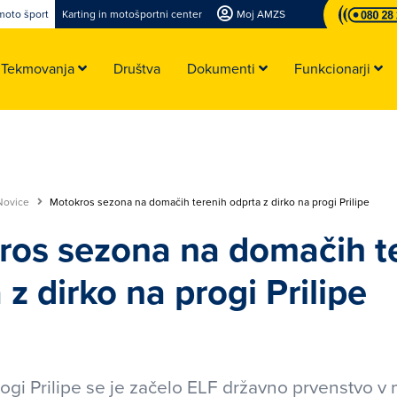
moto šport
Karting in motošportni center
Moj AMZS
Tekmovanja
Društva
Dokumenti
Funkcionarji
Novice
Motokros sezona na domačih terenih odprta z dirko na progi Prilipe
ros sezona na domačih t
 z dirko na progi Prilipe
rogi Prilipe se je začelo ELF državno prvenstvo v