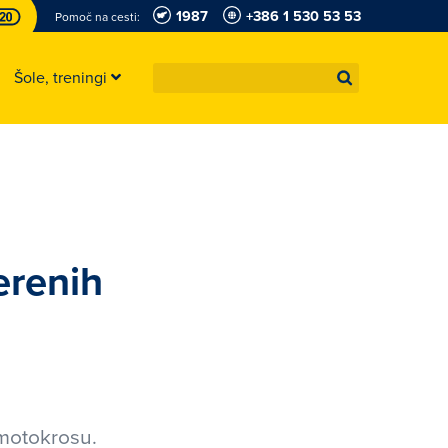
1987
+386 1 530 53 53
Pomoč na cesti:
Šole, treningi
erenih
 motokrosu.