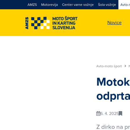
AMZS
Motorevija
Center varne vožnje
Šola vožnje
Avto-
Novice
Avto-moto šport
Motok
odprta
6. 4. 2025
Z dirko na p