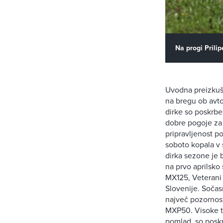
Na progi Prili
Uvodna preizkušn
na bregu ob avt
dirke so poskrbel
dobre pogoje za 
pripravljenost p
soboto kopala v s
dirka sezone je 
na prvo aprilsko
MX125, Veterani
Slovenije. Sočas
največ pozornosti
MXP50. Visoke te
pomlad, so poskr