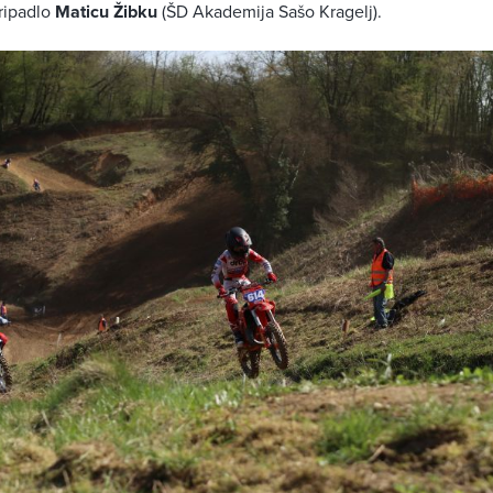
pripadlo
Maticu Žibku
(ŠD Akademija Sašo Kragelj).