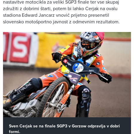
nastavitve motocikla za veliki SGP3 finale ter vse skupaj
združiti z dobrimi štarti, potem bi lahko Cerjak na ovalu
stadiona Edward Jancarz vnovič prijetno presenetil
slovensko motošportno javnost z odmevnim rezultatom.
Sven Cerjak se na finale SGP3 v Gorzow odpravlja v dobri
formi.