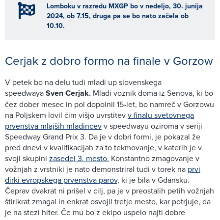
Lomboku v razredu MXGP bo v nedeljo, 30. junija
2024, ob 7.15, druga pa se bo nato začela ob
10.10.
Cerjak z dobro formo na finale v Gorzow
V petek bo na delu tudi mladi up slovenskega
speedwaya
Sven Cerjak.
Mladi voznik doma iz Senova, ki bo
čez dober mesec in pol dopolnil 15-let, bo namreč v Gorzowu
na Poljskem lovil čim višjo uvrstitev
v finalu svetovnega
prvenstva mlajših mladincev
v speedwayu oziroma v seriji
Speedway Grand Prix 3. Da je v dobri formi, je pokazal že
pred dnevi v kvalifikacijah za to tekmovanje, v katerih je v
svoji skupini
zasedel 3. mesto.
Konstantno zmagovanje v
vožnjah z vrstniki je nato demonstriral tudi v torek na
prvi
dirki evropskega prvenstva parov,
ki je bila v Gdansku.
Čeprav dvakrat ni prišel v cilj, pa je v preostalih petih vožnjah
štirikrat zmagal in enkrat osvojil tretje mesto, kar potrjuje, da
je na stezi hiter. Če mu bo z ekipo uspelo najti dobre