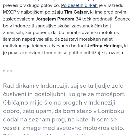
prevesilo v drugo polovico.
Po desetih dirkah
je v razredu
MXGP v najboljšem položaju
Tim Gajser,
ki ima pred prvim
zasledovalcem
Jorgejem Pradom
34 točk prednosti. Španec
bo v Indoneziji zanesljivo skušal zaostanek čim bolj
zmanjšati, kar pomeni, da bo moral slovenski motokros
šampion napeti vse sile, da zaustavi morebiten nalet
motiviranega tekmeca. Nevaren bo tudi
Jeffrey Herlings,
ki
je prav tako dvignil formo in se potiho približuje iz ozadja.
Rad dirkam v Indoneziji, saj so tu ljudje zelo
čustveni in gostoljubni, ko gre za motošport.
Običajno mi je šlo na progah v Indoneziji
dobro, zato upam, da bom stezo v Lomboku
dodal na seznam prog, na katerih sem se
veselil zmage med svetovno motokros elito.