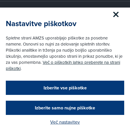
Članstvo AMZS
Postanite član AMZS
Nastavitve piškotkov
Zakaj (p)ostati član?
Primerjava članstev
Spletne strani AMZS uporabljajo piškotke za posebne
Kako vam pomagamo
namene. Osnovni so nujni za delovanje spletnih storitev.
Piškotki analitike in trženja pa nudijo boljšo uporabniško
izkušnjo, enostavnejšo uporabo strani in prikaz ponudbe, ki je
Pravni vidiki
za vas pomembna.
Več o piškotkih lahko preberete na strani
Piškotki
piškotki
.
Politika zasebnosti
Pravno obvestilo
Zapri
Podarjamo vam 10 €!
Izberite vse piškotke
Obstoječi in novi AMZS člani, ki boste v AMZS
centru sklenili avtomobilsko zavarovanje in
© AMZS
Produkcija:
Creatim
|
opravili registracijo vozila, boste prejeli
Pri spletni včlanitvi so podprta naslednja plačilna sredstva:
vrednostno darilno kartico z dobroimetjem v višini
Izberite samo nujne piškotke
10 €.
Več nastavitev
Kako do darila?