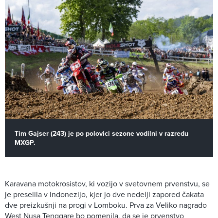
Tim Gajser (243) je po polovici sezone vodilni v razredu
MXGP.
Karavana motokrosistov, ki vozijo v svetovnem prvenstvu, se
je preselila v Indonezijo, kjer jo dve nedelji zapored čakata
dve preizkušnji na progi v Lomboku. Prva za Veliko nagrado
West Nusa Tenggare bo pomenila, da se je prvenstvo