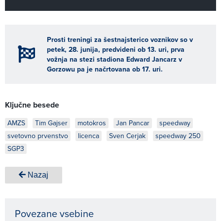
Prosti treningi za šestnajsterico voznikov so v
petek, 28. junija, predvideni ob 13. uri, prva
vožnja na stezi stadiona Edward Jancarz v
Gorzowu pa je načrtovana ob 17. uri.
Ključne besede
AMZS
Tim Gajser
motokros
Jan Pancar
speedway
svetovno prvenstvo
licenca
Sven Cerjak
speedway 250
SGP3
Nazaj
Povezane vsebine