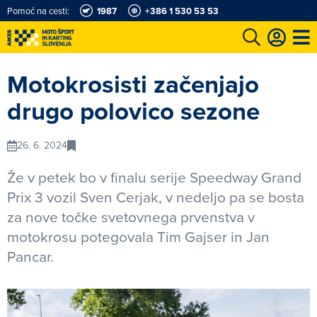
Pomoč na cesti:
1987
+386 1 530 53 53
e
Karting in motošportni center
Najboljši za volanom
Moj AMZS
Motokrosisti začenjajo
drugo polovico sezone
26. 6. 2024
Že v petek bo v finalu serije Speedway Grand
Prix 3 vozil Sven Cerjak, v nedeljo pa se bosta
za nove točke svetovnega prvenstva v
motokrosu potegovala Tim Gajser in Jan
Pancar.