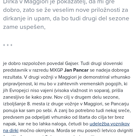
Dirka v Maggiori je pokazatelj, da mi gre
dobro, zato se že veselim nove priložnosti za
dirkanje in upam, da bo tudi drugi del sezone
zame uspešen,
je dobro razpoložen povedal Gajser. Tudi drugi slovenski
predstavnik v razredu MXGP
Jan Pancar
se nadeja dobrega
rezultata. V drugi vožnji v Maggiori je demonstriral vrhunsko
pripravljenost, ki mu bo v zahtevnih vremenskih pogojih, ki
jih Evropejci niso vajeni (visoka vlažnost in sopara), prišla
zanesljivo še kako prav. Nov cilj v drugem delu sezone,
izboljšanje 8. mesta iz druge vožnje v Maggiori, se Pancarju
ponuja kar sam po sebi. A zanj bo potrebno tudi nekaj sreče,
predvsem pa odpeljati vrhunsko od štarta do cilja ter brez
napak, kar ne bo lahka naloga, četudi bo
udeležba voznikov
na dirki
močno okrnjena. Morda se mu posreči letvico dvigniti