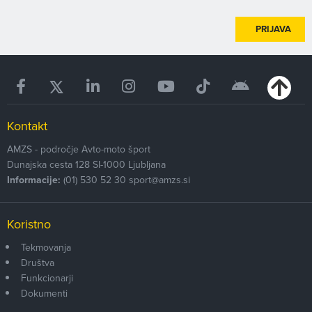
PRIJAVA
Kontakt
AMZS - področje Avto-moto šport
Dunajska cesta 128
SI-1000
Ljubljana
Informacije:
(01) 530 52 30
sport@amzs.si
Koristno
Tekmovanja
Društva
Funkcionarji
Dokumenti