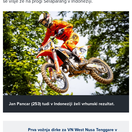
še višje že na progi Selaparang v Indoneziji.
Jan Pancar (253) tudi v Indoneziji želi vrhunski rezultat.
Prva vožnja dirke za VN West Nusa Tenggare v