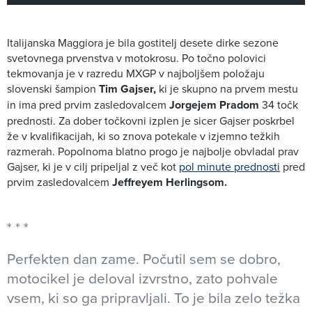
Italijanska Maggiora je bila gostitelj desete dirke sezone
svetovnega prvenstva v motokrosu. Po točno polovici
tekmovanja je v razredu MXGP v najboljšem položaju
slovenski šampion
Tim Gajser,
ki je skupno na prvem mestu
in ima pred prvim zasledovalcem
Jorgejem Pradom
34 točk
prednosti. Za dober točkovni izplen je sicer Gajser poskrbel
že v kvalifikacijah, ki so znova potekale v izjemno težkih
razmerah. Popolnoma blatno progo je najbolje obvladal prav
Gajser, ki je v cilj pripeljal z več kot
pol minute prednosti
pred
prvim zasledovalcem
Jeffreyem Herlingsom.
Perfekten dan zame. Počutil sem se dobro,
motocikel je deloval izvrstno, zato pohvale
vsem, ki so ga pripravljali. To je bila zelo težka