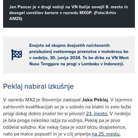
Jan Pancar je v drugi vožnji na VN Italije osvojil 8. mesto in
dosegel uvrstitev kariere v razredu MXGP. (Foto/Arhiv
AMZS)
Enajsta od skupno dvajsetih načrtovanih
preizkušenj svetovnega prvenstva v motokrosu bo
v nedeljo, 30. junija 2024. To bo dirka za VN West
Nusa Tenggare na progi v Lomboku v Indoneziji.
Peklaj nabiral izkušnje
V razredu MX2 je Slovenijo zastopal
Jaka Peklaj.
V izjemno
zahtevnih kvalifikacijah se je v soboto na blatni in zelo težki
progi dokaj dobro znašel ter si privozil
23. mesto.
V nedeljo
je bila proga nekoliko lažja za vožnjo, Peklaj pa je prvo
oddelal solidno. Kar nekaj časa je vozil blizu dvajseterice,
nato pa malce popustil in je v cilj pripelja
na 25. mestu.