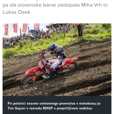
pa sta slovenske barve zastopala Miha Vrh in
Lukas Osek.
Po polovici sezone svetovnega prvenstva v motokrosu je
Tim Gajser v razredu MXGP v prepričljivem vodstvu.