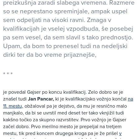
preizkušnja zaradi slabega vremena. Razmere
so se neprestano spreminjale, ampak uspel
sem odpeljati na visoki ravni. Zmaga v
kvalifikacijah je vselej vzpodbuda, še posebej
pa sem vesel, da sem slavil s tako prednostjo.
Upam, da bom to prenesel tudi na nedeljski
dirki ter da bo vreme prijaznejše,
je povedal Gajser po koncu kvalifikacij. Zelo dobro se je
znašel tudi
Jan Pancar,
ki je kvalifikacijsko vožnjo končal
na
11. mestu,
obžaloval pa je dejstvo, da mu je resnično malo
manjkalo, da bi se uvrstil med deset ter tako vknjižil tudi
kakšno točko za skupno razvrstitev. Prvo vožnjo je Gajser
začel dobro. Prvo merilno mesto je prepeljal na tretjem
mestu, tik pred koncem drugega kroga pa je že prišel
v