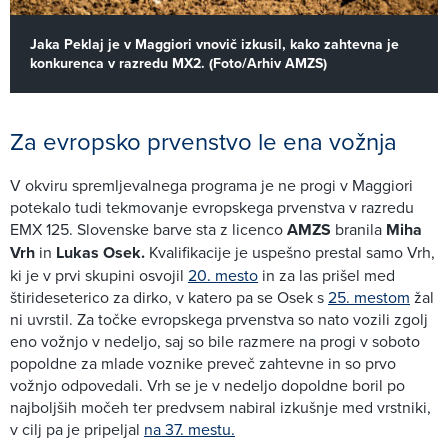
Jaka Peklaj je v Maggiori vnovič izkusil, kako zahtevna je
konkurenca v razredu MX2. (Foto/Arhiv AMZS)
Za evropsko prvenstvo le ena vožnja
V okviru spremljevalnega programa je ne progi v Maggiori
potekalo tudi tekmovanje evropskega prvenstva v razredu
EMX 125. Slovenske barve sta z licenco
AMZS
branila
Miha
Vrh
in
Lukas Osek.
Kvalifikacije je uspešno prestal samo Vrh,
ki je v prvi skupini osvojil
20. mesto
in za las prišel med
štirideseterico za dirko, v katero pa se Osek s
25. mestom
žal
ni uvrstil. Za točke evropskega prvenstva so nato vozili zgolj
eno vožnjo v nedeljo, saj so bile razmere na progi v soboto
popoldne za mlade voznike preveč zahtevne in so prvo
vožnjo odpovedali. Vrh se je v nedeljo dopoldne boril po
najboljših močeh ter predvsem nabiral izkušnje med vrstniki,
v cilj pa je pripeljal
na 37. mestu.