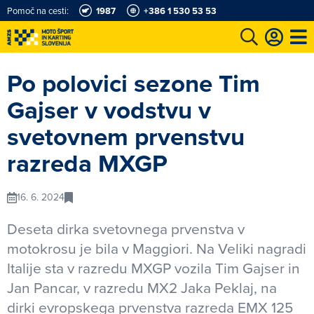
Pomoč na cesti:
1987
+386 1 530 53 53
e
Karting in motošportni center
Najboljši za volanom
Moj AMZS
Po polovici sezone Tim
Gajser v vodstvu v
svetovnem prvenstvu
razreda MXGP
16. 6. 2024
Deseta dirka svetovnega prvenstva v
motokrosu je bila v Maggiori. Na Veliki nagradi
Italije sta v razredu MXGP vozila Tim Gajser in
Jan Pancar, v razredu MX2 Jaka Peklaj, na
dirki evropskega prvenstva razreda EMX 125