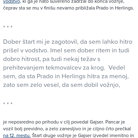
vodstvo,
ki ga je nato suvereno zadržal do konca vožnje,
čeprav sta se mu v finišu nevarno približala Prado in Herlings.
Dober štart mi je zagotovil, da sem lahko hitro
prišel v vodstvo. Imel sem dober ritem in tudi
dobro hitrost, pa tudi nekaj težav s
prehitevanjem tekmovalcev za krog. Vedel
sem, da sta Prado in Herlings hitra za menoj,
zato sem zelo vesel, da sem dobil vožnjo,
je neposredno po prihodu v cilj povedal Gajser. Pancar je
vozil bolj previdno, a zelo zanesljivo in je ciljno črto prečkal
na 12. mestu.
Štart druge vožnje je Gajser izvedel imenitno in