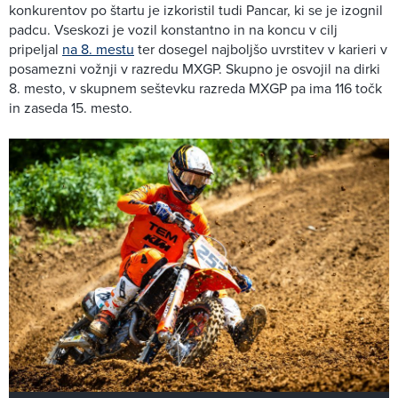
konkurentov po štartu je izkoristil tudi Pancar, ki se je izognil
padcu. Vseskozi je vozil konstantno in na koncu v cilj
pripeljal
na 8. mestu
ter dosegel najboljšo uvrstitev v karieri v
posamezni vožnji v razredu MXGP. Skupno je osvojil na dirki
8. mesto, v skupnem seštevku razreda MXGP pa ima 116 točk
in zaseda 15. mesto.