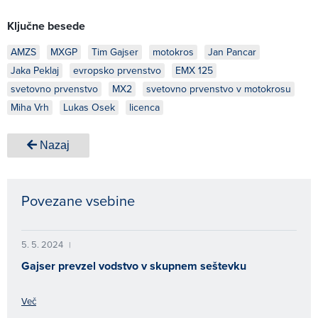
Ključne besede
AMZS
MXGP
Tim Gajser
motokros
Jan Pancar
Jaka Peklaj
evropsko prvenstvo
EMX 125
svetovno prvenstvo
MX2
svetovno prvenstvo v motokrosu
Miha Vrh
Lukas Osek
licenca
Nazaj
Povezane vsebine
5. 5. 2024
|
Gajser prevzel vodstvo v skupnem seštevku
Več