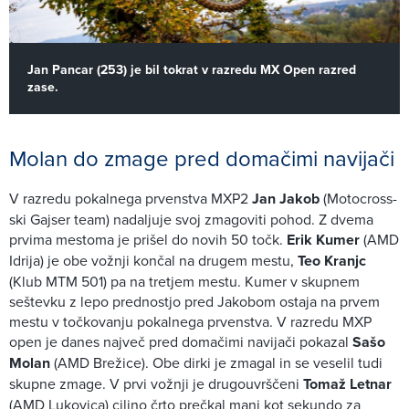
Jan Pancar (253) je bil tokrat v razredu MX Open razred
zase.
Molan do zmage pred domačimi navijači
V razredu pokalnega prvenstva MXP2
Jan Jakob
(Motocross-
ski Gajser team) nadaljuje svoj zmagoviti pohod. Z dvema
prvima mestoma je prišel do novih 50 točk.
Erik Kumer
(AMD
Idrija) je obe vožnji končal na drugem mestu,
Teo Kranjc
(Klub MTM 501) pa na tretjem mestu. Kumer v skupnem
seštevku z lepo prednostjo pred Jakobom ostaja na prvem
mestu v točkovanju pokalnega prvenstva. V razredu MXP
open je danes največ pred domačimi navijači pokazal
Sašo
Molan
(AMD Brežice). Obe dirki je zmagal in se veselil tudi
skupne zmage. V prvi vožnji je drugouvrščeni
Tomaž Letnar
(AMD Lukovica) ciljno črto prečkal manj kot sekundo za