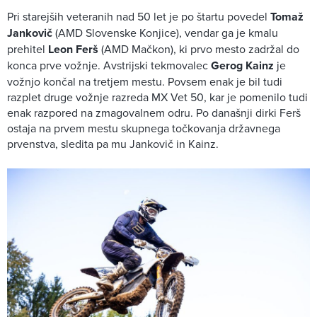
Pri starejših veteranih nad 50 let je po štartu povedel
Tomaž
Jankovič
(AMD Slovenske Konjice), vendar ga je kmalu
prehitel
Leon Ferš
(AMD Mačkon), ki prvo mesto zadržal do
konca prve vožnje. Avstrijski tekmovalec
Gerog Kainz
je
vožnjo končal na tretjem mestu. Povsem enak je bil tudi
razplet druge vožnje razreda MX Vet 50, kar je pomenilo tudi
enak razpored na zmagovalnem odru. Po današnji dirki Ferš
ostaja na prvem mestu skupnega točkovanja državnega
prvenstva, sledita pa mu Jankovič in Kainz.