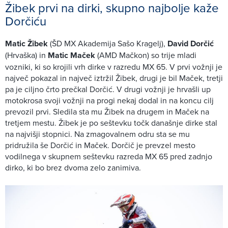
Žibek prvi na dirki, skupno najbolje kaže
Dorčiću
Matic Žibek
(ŠD MX Akademija Sašo Kragelj),
David Dorčić
(Hrvaška) in
Matic Maček
(AMD Mačkon) so trije mladi
vozniki, ki so krojili vrh dirke v razredu MX 65. V prvi vožnji je
največ pokazal in največ iztržil Žibek, drugi je bil Maček, tretji
pa je ciljno črto prečkal Dorčić. V drugi vožnji je hrvašli up
motokrosa svoji vožnji na progi nekaj dodal in na koncu cilj
prevozil prvi. Sledila sta mu Žibek na drugem in Maček na
tretjem mestu. Žibek je po seštevku točk današnje dirke stal
na najvišji stopnici. Na zmagovalnem odru sta se mu
pridružila še Dorčić in Maček. Dorčič je prevzel mesto
vodilnega v skupnem seštevku razreda MX 65 pred zadnjo
dirko, ki bo brez dvoma zelo zanimiva.