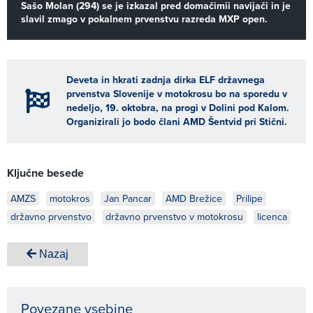
Sašo Molan (294) se je izkazal pred domačimii navijači in je
slavil zmago v pokalnem prvenstvu razreda MXP open.
Deveta in hkrati zadnja dirka ELF državnega
prvenstva Slovenije v motokrosu bo na sporedu v
nedeljo, 19. oktobra, na progi v Dolini pod Kalom.
Organizirali jo bodo člani AMD Šentvid pri Stični.
Ključne besede
AMZS
motokros
Jan Pancar
AMD Brežice
Prilipe
državno prvenstvo
državno prvenstvo v motokrosu
licenca
Nazaj
Povezane vsebine