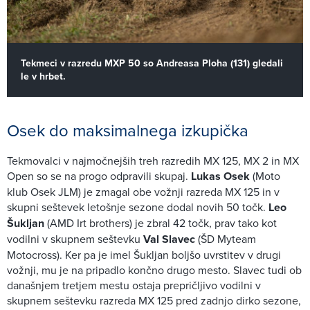
Tekmeci v razredu MXP 50 so Andreasa Ploha (131) gledali
le v hrbet.
Osek do maksimalnega izkupička
Tekmovalci v najmočnejših treh razredih MX 125, MX 2 in MX
Open so se na progo odpravili skupaj.
Lukas Osek
(Moto
klub Osek JLM) je zmagal obe vožnji razreda MX 125 in v
skupni seštevek letošnje sezone dodal novih 50 točk.
Leo
Šukljan
(AMD Irt brothers) je zbral 42 točk, prav tako kot
vodilni v skupnem seštevku
Val Slavec
(ŠD Myteam
Motocross). Ker pa je imel Šukljan boljšo uvrstitev v drugi
vožnji, mu je na pripadlo končno drugo mesto. Slavec tudi ob
današnjem tretjem mestu ostaja prepričljivo vodilni v
skupnem seštevku razreda MX 125 pred zadnjo dirko sezone,