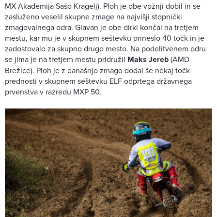
MX Akademija Sašo Kragelj). Ploh je obe vožnji dobil in se
zasluženo veselil skupne zmage na najvišji stopnički
zmagovalnega odra. Glavan je obe dirki končal na tretjem
mestu, kar mu je v skupnem seštevku prineslo 40 točk in je
zadostovalo za skupno drugo mesto. Na podelitvenem odru
se jima je na tretjem mestu pridružil
Maks Jereb
(AMD
Brežice). Ploh je z današnjo zmago dodal še nekaj točk
prednosti v skupnem seštevku ELF odprtega državnega
prvenstva v razredu MXP 50.