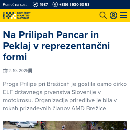
Pomoč na cesti:
1987
+386 1 530 53 53
e
Karting in motošportni center
Najboljši za volanom
Moj AMZS
Na Prilipah Pancar in
Peklaj v reprezentančni
formi
12. 10. 2025
Proga Prilipe pri Brežicah je gostila osmo dirko
ELF državnega prvenstva Slovenije v
motokrosu. Organizacija prireditve je bila v
rokah prizadevnih članov AMD Brežice.