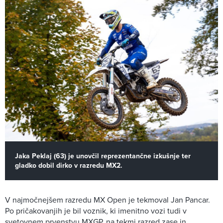
Jaka Peklaj (63) je unovčil reprezentančne izkušnje ter
gladko dobil dirko v razredu MX2.
V najmočnejšem razredu MX Open je tekmoval Jan Pancar.
Po pričakovanjih je bil voznik, ki imenitno vozi tudi v
svetovnem prvenstvu MXGP, na tekmi razred zase in