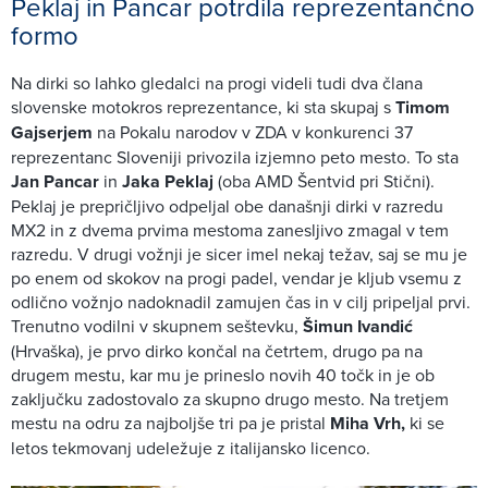
Peklaj in Pancar potrdila reprezentančno
formo
Na dirki so lahko gledalci na progi videli tudi dva člana
slovenske motokros reprezentance, ki sta skupaj s
Timom
Gajserjem
na Pokalu narodov v ZDA v konkurenci 37
reprezentanc Sloveniji privozila izjemno peto mesto. To sta
Jan Pancar
in
Jaka Peklaj
(oba AMD Šentvid pri Stični).
Peklaj je prepričljivo odpeljal obe današnji dirki v razredu
MX2 in z dvema prvima mestoma zanesljivo zmagal v tem
razredu. V drugi vožnji je sicer imel nekaj težav, saj se mu je
po enem od skokov na progi padel, vendar je kljub vsemu z
odlično vožnjo nadoknadil zamujen čas in v cilj pripeljal prvi.
Trenutno vodilni v skupnem seštevku,
Šimun Ivandić
(Hrvaška), je prvo dirko končal na četrtem, drugo pa na
drugem mestu, kar mu je prineslo novih 40 točk in je ob
zaključku zadostovalo za skupno drugo mesto. Na tretjem
mestu na odru za najboljše tri pa je pristal
Miha Vrh,
ki se
letos tekmovanj udeležuje z italijansko licenco.