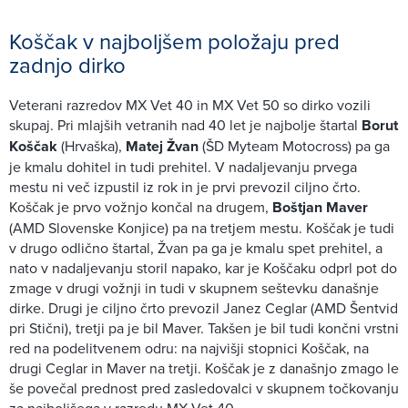
Koščak v najboljšem položaju pred
zadnjo dirko
Veterani razredov MX Vet 40 in MX Vet 50 so dirko vozili
skupaj. Pri mlajših vetranih nad 40 let je najbolje štartal
Borut
Koščak
(Hrvaška),
Matej Žvan
(ŠD Myteam Motocross) pa ga
je kmalu dohitel in tudi prehitel. V nadaljevanju prvega
mestu ni več izpustil iz rok in je prvi prevozil ciljno črto.
Koščak je prvo vožnjo končal na drugem,
Boštjan Maver
(AMD Slovenske Konjice) pa na tretjem mestu. Koščak je tudi
v drugo odlično štartal, Žvan pa ga je kmalu spet prehitel, a
nato v nadaljevanju storil napako, kar je Koščaku odprl pot do
zmage v drugi vožnji in tudi v skupnem seštevku današnje
dirke. Drugi je ciljno črto prevozil Janez Ceglar (AMD Šentvid
pri Stični), tretji pa je bil Maver. Takšen je bil tudi končni vrstni
red na podelitvenem odru: na najvišji stopnici Koščak, na
drugi Ceglar in Maver na tretji. Koščak je z današnjo zmago le
še povečal prednost pred zasledovalci v skupnem točkovanju
za najboljšega v razredu MX Vet 40.