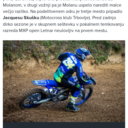
Molanom, v drugi vožnji pa je Molanu uspelo narediti malce
večjo razliko. Na podelitvenem odru je tretje mesto pripadlo
Jacquesu Skušku
(Motocross klub Trbovlje). Pred zadnjo
dirko sezone je v skupnem seštevku v pokalnem temkovanju
razreda MXP open Letnar neulovljiv na prvem mestu.