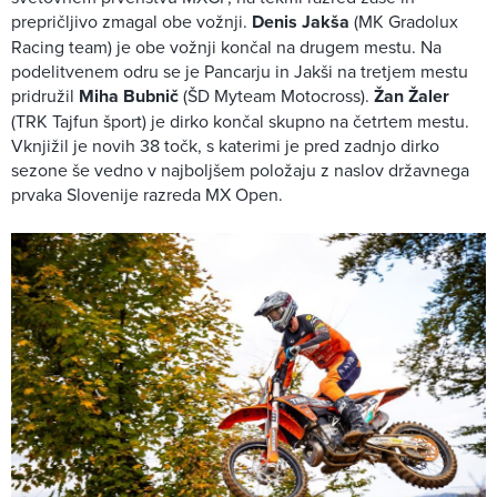
prepričljivo zmagal obe vožnji.
Denis Jakša
(MK Gradolux
Racing team) je obe vožnji končal na drugem mestu. Na
podelitvenem odru se je Pancarju in Jakši na tretjem mestu
pridružil
Miha Bubnič
(ŠD Myteam Motocross).
Žan Žaler
(TRK Tajfun šport) je dirko končal skupno na četrtem mestu.
Vknjižil je novih 38 točk, s katerimi je pred zadnjo dirko
sezone še vedno v najboljšem položaju z naslov državnega
prvaka Slovenije razreda MX Open.