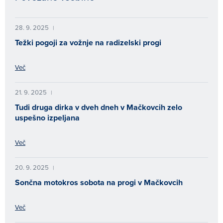
28. 9. 2025
|
Težki pogoji za vožnje na radizelski progi
Več
21. 9. 2025
|
Tudi druga dirka v dveh dneh v Mačkovcih zelo
uspešno izpeljana
Več
20. 9. 2025
|
Sončna motokros sobota na progi v Mačkovcih
Več