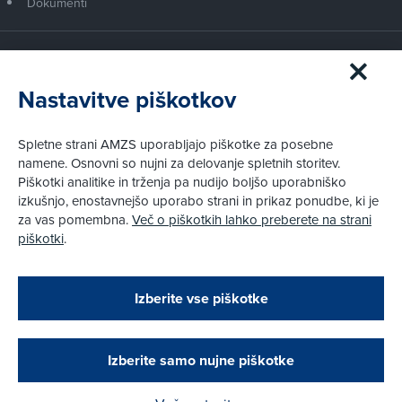
Dokumenti
Članstvo AMZS
Postanite član AMZS
Nastavitve piškotkov
Zakaj (p)ostati član?
Primerjava članstev
Spletne strani AMZS uporabljajo piškotke za posebne
Kako vam pomagamo
namene. Osnovni so nujni za delovanje spletnih storitev.
Piškotki analitike in trženja pa nudijo boljšo uporabniško
izkušnjo, enostavnejšo uporabo strani in prikaz ponudbe, ki je
Pravni vidiki
za vas pomembna.
Več o piškotkih lahko preberete na strani
Piškotki
piškotki
.
Politika zasebnosti
Pravno obvestilo
Zapri
Podarjamo vam 10 €!
Izberite vse piškotke
Obstoječi in novi AMZS člani, ki boste v AMZS
centru sklenili avtomobilsko zavarovanje in
© AMZS
Produkcija:
Creatim
|
opravili registracijo vozila, boste prejeli
Pri spletni včlanitvi so podprta naslednja plačilna sredstva:
vrednostno darilno kartico z dobroimetjem v višini
Izberite samo nujne piškotke
10 €.