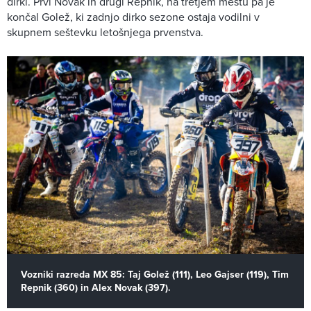
dirki. Prvi Novak in drugi Repnik, na tretjem mestu pa je
končal Golež, ki zadnjo dirko sezone ostaja vodilni v
skupnem seštevku letošnjega prvenstva.
Vozniki razreda MX 85: Taj Golež (111), Leo Gajser (119), Tim
Repnik (360) in Alex Novak (397).