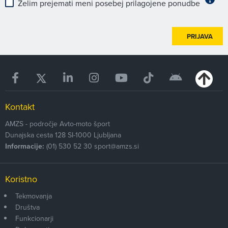
Želim prejemati meni posebej prilagojene ponudbe
PRIJAVA
Kontakt
AMZS - področje Avto-moto šport
Dunajska cesta 128
SI-1000
Ljubljana
Informacije:
(01) 530 52 30
sport@amzs.si
Koristno
Tekmovanja
Društva
Funkcionarji