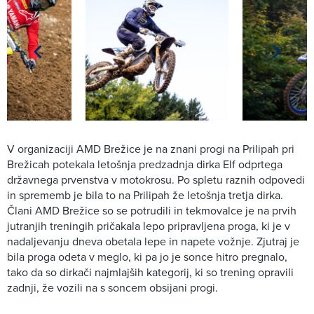
V organizaciji AMD Brežice je na znani progi na Prilipah pri
Brežicah potekala letošnja predzadnja dirka Elf odprtega
državnega prvenstva v motokrosu. Po spletu raznih odpovedi
in sprememb je bila to na Prilipah že letošnja tretja dirka.
Člani AMD Brežice so se potrudili in tekmovalce je na prvih
jutranjih treningih pričakala lepo pripravljena proga, ki je v
nadaljevanju dneva obetala lepe in napete vožnje. Zjutraj je
bila proga odeta v meglo, ki pa jo je sonce hitro pregnalo,
tako da so dirkači najmlajših kategorij, ki so trening opravili
zadnji, že vozili na s soncem obsijani progi.