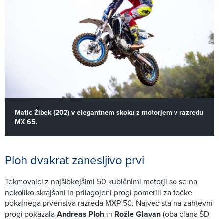
Matic Žibek (202) v elegantnem skoku z motorjem v razredu
MX 65.
Ploh dvakrat zanesljivo prvi
Tekmovalci z najšibkejšimi 50 kubičnimi motorji so se na
nekoliko skrajšani in prilagojeni progi pomerili za točke
pokalnega prvenstva razreda MXP 50. Največ sta na zahtevni
progi pokazala
Andreas Ploh
in
Rožle Glavan
(oba člana ŠD