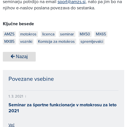
seminarju potrdijo na email
sport@amzs.si
, nato pa jim bo na
njihov e-naslov poslana povezava do sestanka.
Ključne besede
AMZS
motokros
licenca
seminar
MX50
MX65
MX85
vozniki
Komisija za motokros
spremljevalci
Nazaj
Povezane vsebine
1. 3. 2021
|
Seminar za športne funkcionarje v motokrosu za leto
2021
Več