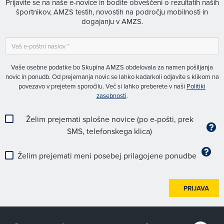
Prijavite se na naše e-novice in bodite obveščeni o rezultatih naših
športnikov, AMZS testih, novostih na področju mobilnosti in
dogajanju v AMZS.
Vaše osebne podatke bo Skupina AMZS obdelovala za namen pošiljanja
novic in ponudb. Od prejemanja novic se lahko kadarkoli odjavite s klikom na
povezavo v prejetem sporočilu. Več si lahko preberete v naši
Politiki
zasebnosti
.
Želim prejemati splošne novice (po e-pošti, prek
SMS, telefonskega klica)
Želim prejemati meni posebej prilagojene ponudbe
PRIJAVA