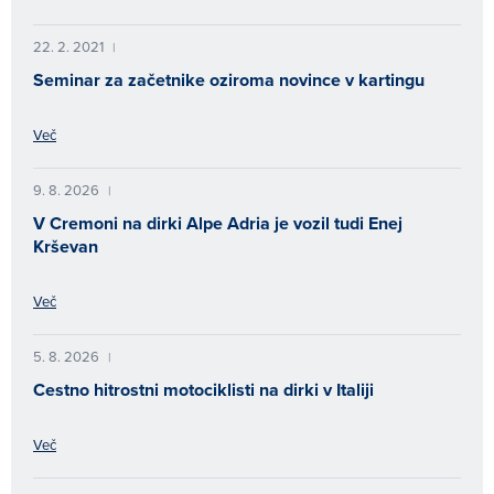
22. 2. 2021
|
Seminar za začetnike oziroma novince v kartingu
Več
9. 8. 2026
|
V Cremoni na dirki Alpe Adria je vozil tudi Enej
Krševan
Več
5. 8. 2026
|
Cestno hitrostni motociklisti na dirki v Italiji
Več