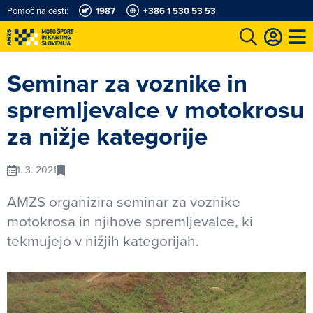
Pomoč na cesti:
1987
+386 1 530 53 53
e
Karting in motošportni center
Najboljši za volanom
Moj AMZS
Seminar za voznike in
spremljevalce v motokrosu
za nižje kategorije
1. 3. 2021
AMZS organizira seminar za voznike
motokrosa in njihove spremljevalce, ki
tekmujejo v nižjih kategorijah.