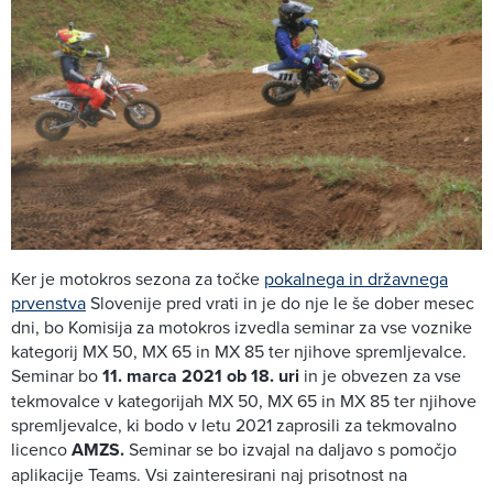
Ker je motokros sezona za točke
pokalnega in državnega
prvenstva
Slovenije pred vrati in je do nje le še dober mesec
dni, bo Komisija za motokros izvedla seminar za vse voznike
kategorij MX 50, MX 65 in MX 85 ter njihove spremljevalce.
Seminar bo
11. marca 2021 ob 18. uri
in je obvezen za vse
tekmovalce v kategorijah MX 50, MX 65 in MX 85 ter njihove
spremljevalce, ki bodo v letu 2021 zaprosili za tekmovalno
licenco
AMZS.
Seminar se bo izvajal na daljavo s pomočjo
aplikacije Teams. Vsi zainteresirani naj prisotnost na