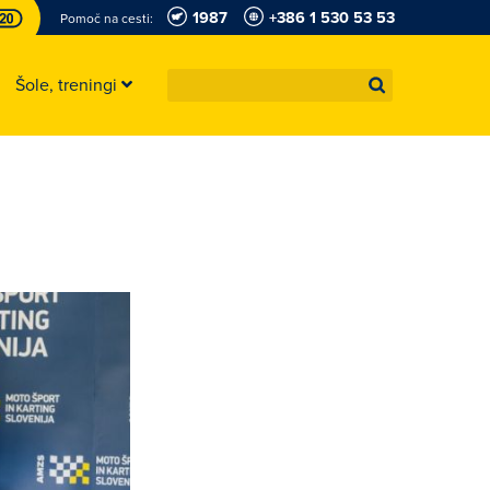
1987
+386 1 530 53 53
Pomoč na cesti:
Šole, treningi