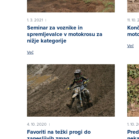
1. 3. 2021
11. 10.
|
Seminar za voznike in
Konč
spremljevalce v motokrosu za
moto
nižje kategorije
Več
Več
4. 10. 2020
1. 10. 
|
Favoriti na težki progi do
Pred
zanesljivih zmag
neka