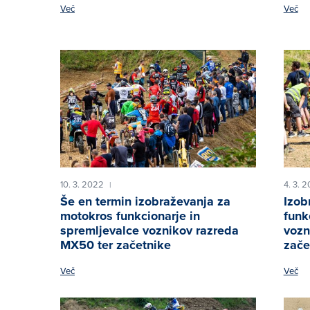
Več
Več
10. 3. 2022
4. 3. 
|
Še en termin izobraževanja za
Izob
motokros funkcionarje in
funk
spremljevalce voznikov razreda
vozn
MX50 ter začetnike
zače
Več
Več