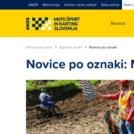
AMZS
Motorevija
Center varne vožnje
Šola vožnje
Avto-
Novice
Avto-moto šport
Splošne strani
Novice po oznaki
Novice po oznaki: