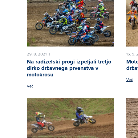
29. 8. 2021
16. 5. 
|
Na radizelski progi izpeljali tretjo
Moto
dirko državnega prvenstva v
drža
motokrosu
Več
Več