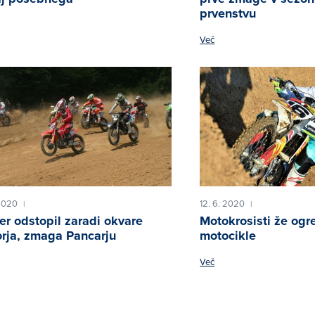
prvenstvu
Več
 2020
12. 6. 2020
|
|
er odstopil zaradi okvare
Motokrosisti že ogr
rja, zmaga Pancarju
motocikle
Več