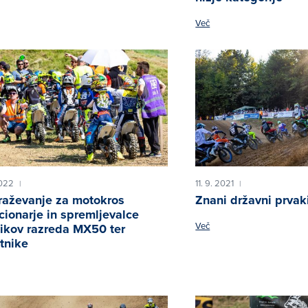
Več
2022
11. 9. 2021
|
|
raževanje za motokros
Znani državni prvak
cionarje in spremljevalce
Več
ikov razreda MX50 ter
tnike