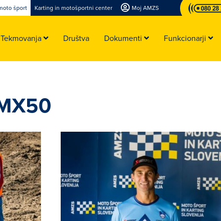
moto šport
Karting in motošportni center
Moj AMZS
Tekmovanja
Društva
Dokumenti
Funkcionarji
 MX50