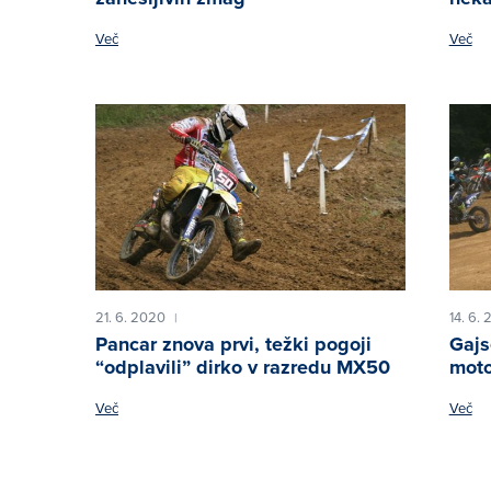
Več
Več
21. 6. 2020
14. 6.
|
Pancar znova prvi, težki pogoji
Gajs
“odplavili” dirko v razredu MX50
moto
Več
Več