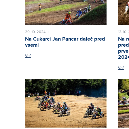
20. 10. 2024
13. 10
|
Na Cukarci Jan Pancar daleč pred
Na r
vsemi
pred
prve
Več
202
Več