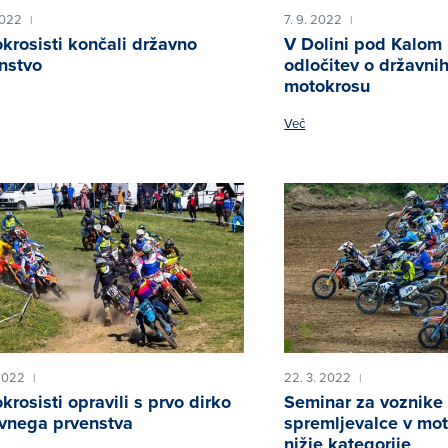
2022
7. 9. 2022
|
|
krosisti končali državno
V Dolini pod Kalom
nstvo
odločitev o državnih
motokrosu
Več
 2022
22. 3. 2022
|
|
krosisti opravili s prvo dirko
Seminar za voznike 
vnega prvenstva
spremljevalce v mo
nižje kategorije