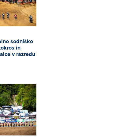
alno sodniško
okros in
valce v razredu