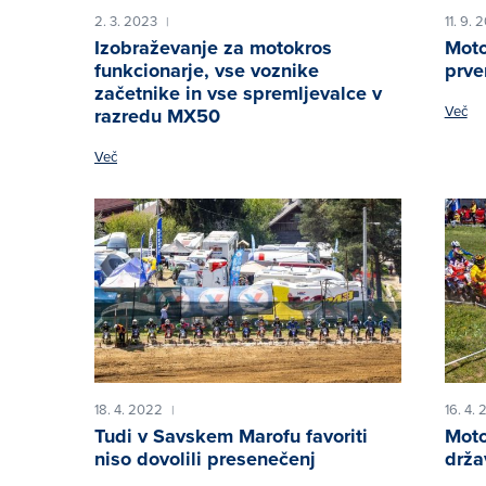
2. 3. 2023
11. 9. 
|
Izobraževanje za motokros
Moto
funkcionarje, vse voznike
prve
začetnike in vse spremljevalce v
Več
razredu MX50
Več
18. 4. 2022
16. 4.
|
Tudi v Savskem Marofu favoriti
Moto
niso dovolili presenečenj
drža