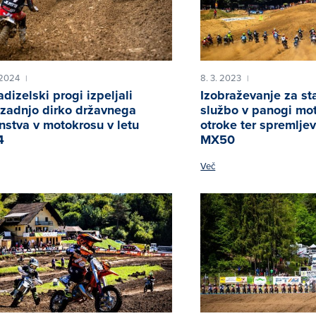
. 2024
8. 3. 2023
|
|
adizelski progi izpeljali
Izobraževanje za st
zadnjo dirko državnega
službo v panogi mot
nstva v motokrosu v letu
otroke ter spremlje
4
MX50
Več