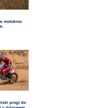
če motokros
ah
elski progi do
i v državnem