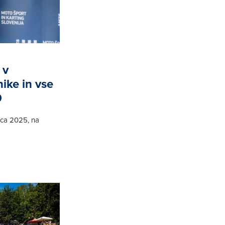
 v
ike in vse
0
rca 2025, na