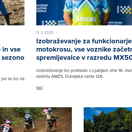
11. 3. 2025
|
Izobraževanje za funkcionarje
 in vse
motokrosu, vse voznike začetn
a sezono
spremljevalce v razredu MX5
Izobraževanje bo potekalo v Ljubljani, dne 18. ma
sedežu AMZS, Dunajska cesta 128.
lo pa se bo na
Več