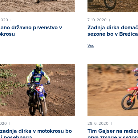
 2020
7. 10. 2020
|
|
ano državno prvenstvo v
Zadnja dirka doma
krosu
sezone bo v Brežic
Več
2020
28. 6. 2020
|
|
zadnja dirka v motokrosu bo
Tim Gajser na radiz
j posebnega
prve zmage v sezon