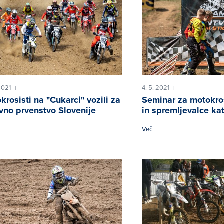
2021
4. 5. 2021
|
|
krosisti na "Cukarci" vozili za
Seminar za motokro
vno prvenstvo Slovenije
in spremljevalce k
Več