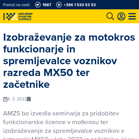
Pomoč na cesti:
1987
+386 1 530 53 53
e
Karting in motošportni center
Najboljši za volanom
Moj AMZS
Izobraževanje za motokros
funkcionarje in
spremljevalce voznikov
razreda MX50 ter
začetnike
4. 3. 2022
AMZS bo izvedla seminarja za pridobitev
funkcionarske licence v motkrosu ter
izobraževanje za spremljevalce voznikov v