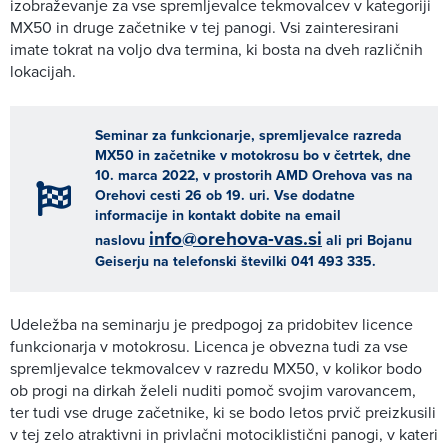
izobraževanje za vse spremljevalce tekmovalcev v kategoriji
MX50 in druge začetnike v tej panogi. Vsi zainteresirani
imate tokrat na voljo dva termina, ki bosta na dveh različnih
lokacijah.
Seminar za funkcionarje, spremljevalce razreda
MX50 in začetnike v motokrosu bo v četrtek, dne
10. marca 2022, v prostorih AMD Orehova vas na
Orehovi cesti 26 ob 19. uri. Vse dodatne
informacije in kontakt dobite na email
info@orehova-vas.si
naslovu
ali pri Bojanu
Geiserju na telefonski številki 041 493 335.
Udeležba na seminarju je predpogoj za pridobitev licence
funkcionarja v motokrosu. Licenca je obvezna tudi za vse
spremljevalce tekmovalcev v razredu MX50, v kolikor bodo
ob progi na dirkah želeli nuditi pomoč svojim varovancem,
ter tudi vse druge začetnike, ki se bodo letos prvič preizkusili
v tej zelo atraktivni in privlačni motociklistični panogi, v kateri