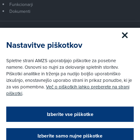
Funkcionarji
Dokumenti
Članstvo AMZS
Postanite član AMZS
Nastavitve piškotkov
Zakaj (p)ostati član?
Primerjava članstev
Spletne strani AMZS uporabljajo piškotke za posebne
Kako vam pomagamo
namene. Osnovni so nujni za delovanje spletnih storitev.
Piškotki analitike in trženja pa nudijo boljšo uporabniško
izkušnjo, enostavnejšo uporabo strani in prikaz ponudbe, ki je
Pravni vidiki
za vas pomembna.
Več o piškotkih lahko preberete na strani
Piškotki
piškotki
.
Politika zasebnosti
Pravno obvestilo
Zapri
Podarjamo vam 10 €!
Izberite vse piškotke
Obstoječi in novi AMZS člani, ki boste v AMZS
centru sklenili avtomobilsko zavarovanje in
© AMZS
Produkcija:
Creatim
|
opravili registracijo vozila, boste prejeli
Pri spletni včlanitvi so podprta naslednja plačilna sredstva:
vrednostno darilno kartico z dobroimetjem v višini
Izberite samo nujne piškotke