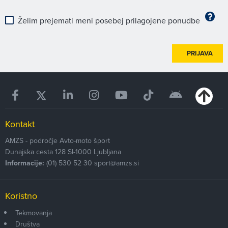
Želim prejemati meni posebej prilagojene ponudbe
PRIJAVA
Kontakt
AMZS - področje Avto-moto šport
Dunajska cesta 128
SI-1000
Ljubljana
Informacije:
(01) 530 52 30
sport@amzs.si
Koristno
Tekmovanja
Društva