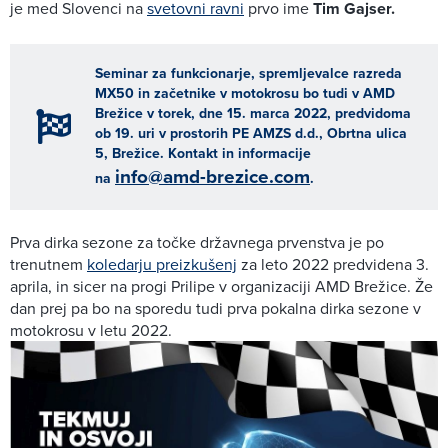
je med Slovenci na
svetovni ravni
prvo ime
Tim Gajser.
Seminar za funkcionarje, spremljevalce razreda
MX50 in začetnike v motokrosu bo tudi v AMD
Brežice v torek, dne 15. marca 2022, predvidoma
ob 19. uri v prostorih PE AMZS d.d., Obrtna ulica
5, Brežice. Kontakt in informacije
info@amd-brezice.com
na
.
Prva dirka sezone za točke državnega prvenstva je po
trenutnem
koledarju preizkušenj
za leto 2022 predvidena 3.
aprila, in sicer na progi Prilipe v organizaciji AMD Brežice. Že
dan prej pa bo na sporedu tudi prva pokalna dirka sezone v
motokrosu v letu 2022.