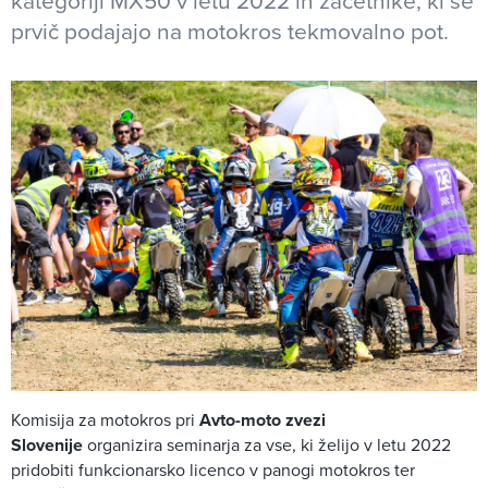
kategoriji MX50 v letu 2022 in začetnike, ki se
prvič podajajo na motokros tekmovalno pot.
Komisija za motokros pri
Avto-moto zvezi
Slovenije
organizira seminarja za vse, ki želijo v letu 2022
pridobiti funkcionarsko licenco v panogi motokros ter