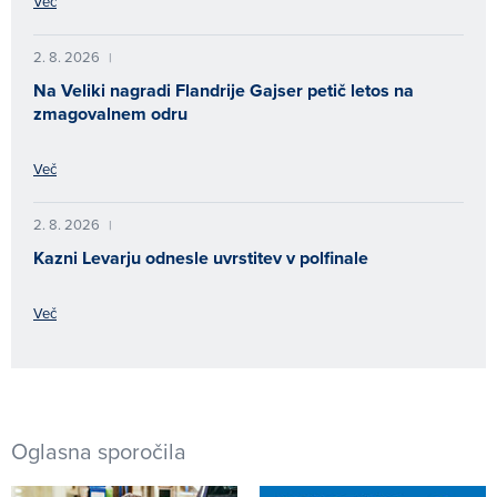
Več
2. 8. 2026
|
Na Veliki nagradi Flandrije Gajser petič letos na
zmagovalnem odru
Več
2. 8. 2026
|
Kazni Levarju odnesle uvrstitev v polfinale
Več
Oglasna sporočila