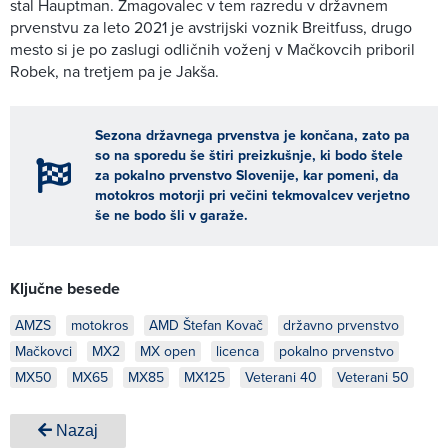
stal Hauptman. Zmagovalec v tem razredu v državnem
prvenstvu za leto 2021 je avstrijski voznik Breitfuss, drugo
mesto si je po zaslugi odličnih voženj v Mačkovcih priboril
Robek, na tretjem pa je Jakša.
Sezona državnega prvenstva je končana, zato pa
so na sporedu še štiri preizkušnje, ki bodo štele
za pokalno prvenstvo Slovenije, kar pomeni, da
motokros motorji pri večini tekmovalcev verjetno
še ne bodo šli v garaže.
Ključne besede
AMZS
motokros
AMD Štefan Kovač
državno prvenstvo
Mačkovci
MX2
MX open
licenca
pokalno prvenstvo
MX50
MX65
MX85
MX125
Veterani 40
Veterani 50
Nazaj