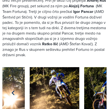
brez večjih presenečenj. Prvi je skozi cilj pripeljal
Andrej Rus
(MK Fire group), pet sekund za njim pa
Alojzij Fortuna
(MK
Team Fortuna). Tretji je ciljno črto prečkal
Igor Pancar
(AMD
Šentvid pri Stični). V drugi vožnji je vodilni Fortuna doživel
padec. To je pomenilo, da si je Rus privozil še drugo zmago v
tej kategoriji in s tem tudi na dirki. Z dvema tretjima mestoma
je na drugem mestu skupno pristal Pancar, tretje mesto na
zmagovalnih stopničkah pa si je z izjemno drugo vožnjo
prislužil domači voznik
Ratko Ilič
(AMD Štefan Kovač). Z
zmago je Rus v skupnem seštevku prehitel Fortuno in postal
državni prvak.