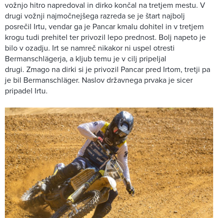
vožnjo hitro napredoval in dirko končal na tretjem mestu. V
drugi vožnji najmočnejšega razreda se je štart najbolj
posrečil Irtu, vendar ga je Pancar kmalu dohitel in v tretjem
krogu tudi prehitel ter privozil lepo prednost. Bolj napeto je
bilo v ozadju. Irt se namreč nikakor ni uspel otresti
Bermanschlägerja, a kljub temu je v cilj pripeljal
drugi. Zmago na dirki si je privozil Pancar pred Irtom, tretji pa
je bil Bermanschläger. Naslov državnega prvaka je sicer
pripadel Irtu.