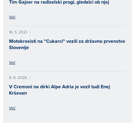
Tim Gajser na radizelski progi, gledalci ob njej
Več
16. 5. 2021
|
Motokrosisti na "Cukarci" vozili za državno prvenstvo
Slovenije
Več
9. 8. 2026
|
V Cremoni na dirki Alpe Adria je vozil tudi Enej
Krševan
Več