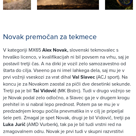
Novak premočan za tekmece
V kategoriji MX65
Alex Novak,
slovenski tekmovalec s
hrvaško licenco, v kvalifikacijah ni bil povsem na vrhu, saj je
postavil tretji čas. A na dirki je vozil zelo samozavestno od
štarta do cilja. Vseeno pa ni imel lahkega dela, saj mu je v
prvi vožnji vseskozi za vrat dihal
Val Slavec
(ACJ sport). Na
koncu je za Novakom zaostal za pičli dve desetinki sekunde.
Tretji pa je bil
Tai Vidovič
(MK Bistrc). Tudi v drugo vožnjo se
je Novak podal zelo odločno, a Slavec ga je v drugem krogu
prehitel in si nabral lepo prednost. Potem pa se mu je v
predzadnjem krogu počila pnevmatika in v cilj je pripeljal
šele peti. Zmagal je spet Novak, drugi je bil Vidovič, tretji pa
Luka Jurič
(AMD Vurberk), tak pa je bil tudi vrstni red na
zmagovalnem odru. Novak je prvi tudi v skupni razvrstitvi