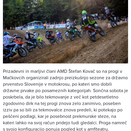
Prizadevni in marljivi člani AMD Štefan Kovač so na progi v
Mačkovcih organizirali zadnjo preizkušnjo sezone za državno
prvenstvo Slovenije v motokrosu, po kateri smo dobili
državne prvake po posameznih kategorijah. Sončna sobota je
poskrbela, da je bilo tekmovanje z več kot petdesetletno
zgodovino dirk na tej progi znova zelo zanimivo, poseben
izziv pa so bili za tekmovalce znova predeli, ki potekajo po
peščeni podlagi, kar je posebnost prekmurske steze, na
kateri lahko na svoj račun pridejo tudi gledalci. Proga namreč
s svojo konfiguracijo ponuja pogled kot v amfiteatru.