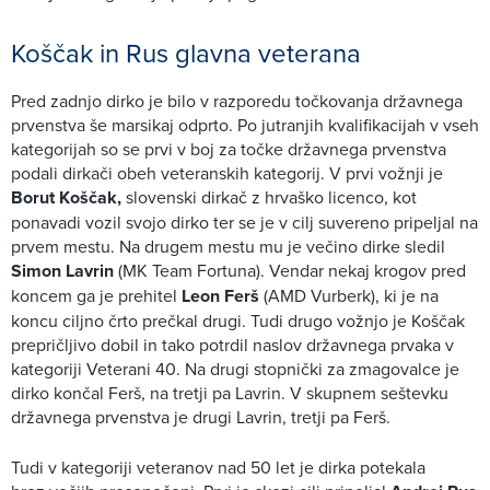
Koščak in Rus glavna veterana
Pred zadnjo dirko je bilo v razporedu točkovanja državnega
prvenstva še marsikaj odprto. Po jutranjih kvalifikacijah v vseh
kategorijah so se prvi v boj za točke državnega prvenstva
podali dirkači obeh veteranskih kategorij. V prvi vožnji je
Borut Koščak,
slovenski dirkač z hrvaško licenco, kot
ponavadi vozil svojo dirko ter se je v cilj suvereno pripeljal na
prvem mestu. Na drugem mestu mu je večino dirke sledil
Simon Lavrin
(MK Team Fortuna). Vendar nekaj krogov pred
koncem ga je prehitel
Leon Ferš
(AMD Vurberk), ki je na
koncu ciljno črto prečkal drugi. Tudi drugo vožnjo je Koščak
prepričljivo dobil in tako potrdil naslov državnega prvaka v
kategoriji Veterani 40. Na drugi stopnički za zmagovalce je
dirko končal Ferš, na tretji pa Lavrin. V skupnem seštevku
državnega prvenstva je drugi Lavrin, tretji pa Ferš.
Tudi v kategoriji veteranov nad 50 let je dirka potekala