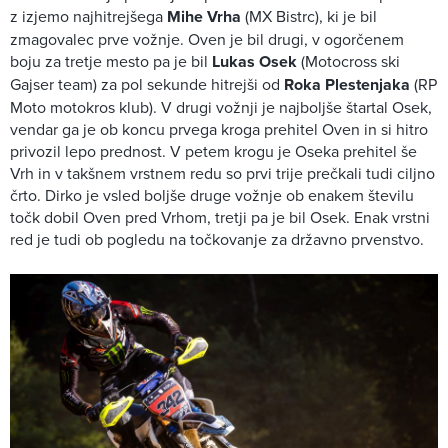
z izjemo najhitrejšega
Mihe Vrha
(MX Bistrc), ki je bil
zmagovalec prve vožnje. Oven je bil drugi, v ogorčenem
boju za tretje mesto pa je bil
Lukas Osek
(Motocross ski
Gajser team) za pol sekunde hitrejši od
Roka Plestenjaka
(RP
Moto motokros klub). V drugi vožnji je najboljše štartal Osek,
vendar ga je ob koncu prvega kroga prehitel Oven in si hitro
privozil lepo prednost. V petem krogu je Oseka prehitel še
Vrh in v takšnem vrstnem redu so prvi trije prečkali tudi ciljno
črto. Dirko je vsled boljše druge vožnje ob enakem številu
točk dobil Oven pred Vrhom, tretji pa je bil Osek. Enak vrstni
red je tudi ob pogledu na točkovanje za državno prvenstvo.