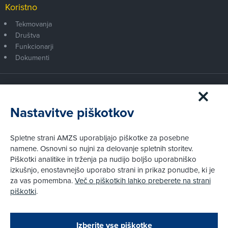
Koristno
Tekmovanja
Društva
Funkcionarji
Dokumenti
Članstvo AMZS
Postanite član AMZS
Nastavitve piškotkov
Zakaj (p)ostati član?
Primerjava članstev
Spletne strani AMZS uporabljajo piškotke za posebne
Kako vam pomagamo
namene. Osnovni so nujni za delovanje spletnih storitev.
Piškotki analitike in trženja pa nudijo boljšo uporabniško
izkušnjo, enostavnejšo uporabo strani in prikaz ponudbe, ki je
Pravni vidiki
za vas pomembna.
Več o piškotkih lahko preberete na strani
Piškotki
piškotki
.
Politika zasebnosti
Pravno obvestilo
Zapri
Podarjamo vam 10 €!
Izberite vse piškotke