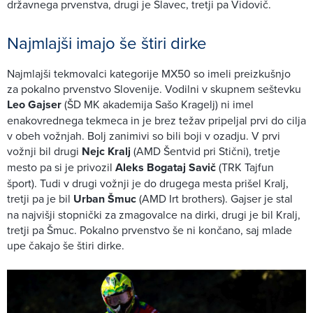
državnega prvenstva, drugi je Slavec, tretji pa Vidovič.
Najmlajši imajo še štiri dirke
Najmlajši tekmovalci kategorije MX50 so imeli preizkušnjo
za pokalno prvenstvo Slovenije. Vodilni v skupnem seštevku
Leo Gajser
(ŠD MK akademija Sašo Kragelj) ni imel
enakovrednega tekmeca in je brez težav pripeljal prvi do cilja
v obeh vožnjah. Bolj zanimivi so bili boji v ozadju. V prvi
vožnji bil drugi
Nejc Kralj
(AMD Šentvid pri Stični), tretje
mesto pa si je privozil
Aleks Bogataj Savič
(TRK Tajfun
šport). Tudi v drugi vožnji je do drugega mesta prišel Kralj,
tretji pa je bil
Urban Šmuc
(AMD Irt brothers). Gajser je stal
na najvišji stopnički za zmagovalce na dirki, drugi je bil Kralj,
tretji pa Šmuc. Pokalno prvenstvo še ni končano, saj mlade
upe čakajo še štiri dirke.