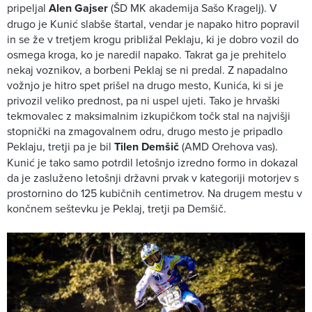
pripeljal
Alen Gajser
(ŠD MK akademija Sašo Kragelj). V
drugo je Kunić slabše štartal, vendar je napako hitro popravil
in se že v tretjem krogu približal Peklaju, ki je dobro vozil do
osmega kroga, ko je naredil napako. Takrat ga je prehitelo
nekaj voznikov, a borbeni Peklaj se ni predal. Z napadalno
vožnjo je hitro spet prišel na drugo mesto, Kunića, ki si je
privozil veliko prednost, pa ni uspel ujeti. Tako je hrvaški
tekmovalec z maksimalnim izkupičkom točk stal na najvišji
stopnički na zmagovalnem odru, drugo mesto je pripadlo
Peklaju, tretji pa je bil
Tilen Demšič
(AMD Orehova vas).
Kunić je tako samo potrdil letošnjo izredno formo in dokazal
da je zasluženo letošnji državni prvak v kategoriji motorjev s
prostornino do 125 kubičnih centimetrov. Na drugem mestu v
končnem seštevku je Peklaj, tretji pa Demšič.