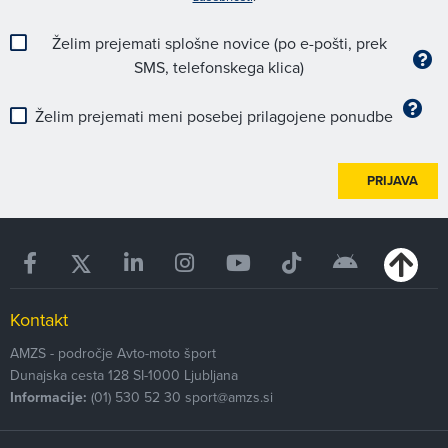
Želim prejemati splošne novice (po e-pošti, prek
SMS, telefonskega klica)
Želim prejemati meni posebej prilagojene ponudbe
PRIJAVA
Kontakt
AMZS - področje Avto-moto šport
Dunajska cesta 128
SI-1000
Ljubljana
Informacije:
(01) 530 52 30
sport@amzs.si