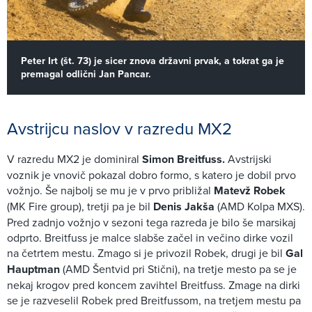
Peter Irt (št. 73) je sicer znova državni prvak, a tokrat ga je
premagal odlični Jan Pancar.
Avstrijcu naslov v razredu MX2
V razredu MX2 je dominiral
Simon Breitfuss.
Avstrijski
voznik je vnovič pokazal dobro formo, s katero je dobil prvo
vožnjo. Še najbolj se mu je v prvo približal
Matevž Robek
(MK Fire group), tretji pa je bil
Denis Jakša
(AMD Kolpa MXS).
Pred zadnjo vožnjo v sezoni tega razreda je bilo še marsikaj
odprto. Breitfuss je malce slabše začel in večino dirke vozil
na četrtem mestu. Zmago si je privozil Robek, drugi je bil
Gal
Hauptman
(AMD Šentvid pri Stični), na tretje mesto pa se je
nekaj krogov pred koncem zavihtel Breitfuss. Zmage na dirki
se je razveselil Robek pred Breitfussom, na tretjem mestu pa