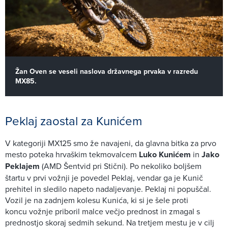
Žan Oven se veseli naslova državnega prvaka v razredu
MX85.
Peklaj zaostal za Kunićem
V kategoriji MX125 smo že navajeni, da glavna bitka za prvo
mesto poteka hrvaškim tekmovalcem
Luko Kunićem
in
Jako
Peklajem
(AMD Šentvid pri Stični). Po nekoliko boljšem
štartu v prvi vožnji je povedel Peklaj, vendar ga je Kunič
prehitel in sledilo napeto nadaljevanje. Peklaj ni popuščal.
Vozil je na zadnjem kolesu Kunića, ki si je šele proti
koncu vožnje priboril malce večjo prednost in zmagal s
prednostjo skoraj sedmih sekund. Na tretjem mestu je v cilj