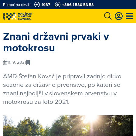
Pomoč na cesti:
1987
+386 1 530 53 53
e
Karting in motošportni center
Najboljši za volanom
Moj AMZS
Znani državni prvaki v
motokrosu
11. 9. 2021
AMD Štefan Kovač je pripravil zadnjo dirko
sezone za državno prvenstvo, po kateri so
znani najboljši v slovenskem prvenstvu v
motokrosu za leto 2021.