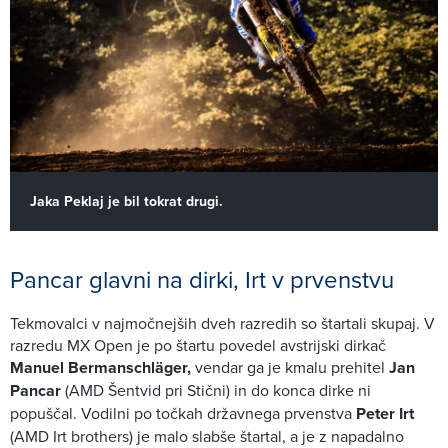
Jaka Peklaj je bil tokrat drugi.
Pancar glavni na dirki, Irt v prvenstvu
Tekmovalci v najmočnejših dveh razredih so štartali skupaj. V
razredu MX Open je po štartu povedel avstrijski dirkač
Manuel Bermanschläger,
vendar ga je kmalu prehitel
Jan
Pancar
(AMD Šentvid pri Stični) in do konca dirke ni
popuščal. Vodilni po točkah državnega prvenstva
Peter Irt
(AMD Irt brothers) je malo slabše štartal, a je z napadalno