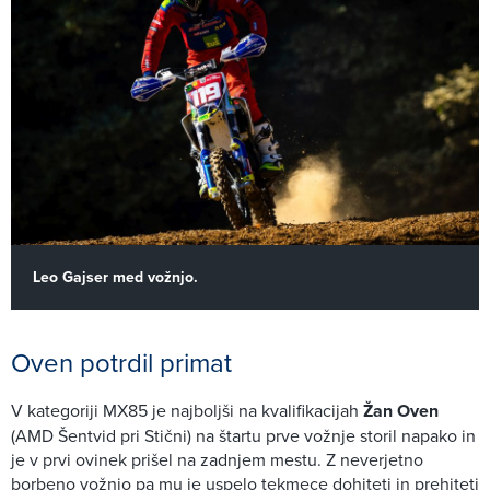
Leo Gajser med vožnjo.
Oven potrdil primat
V kategoriji MX85 je najboljši na kvalifikacijah
Žan Oven
(AMD Šentvid pri Stični) na štartu prve vožnje storil napako in
je v prvi ovinek prišel na zadnjem mestu. Z neverjetno
borbeno vožnjo pa mu je uspelo tekmece dohiteti in prehiteti