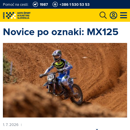
Pomoč na cesti:
1987
+386 1 530 53 53
Novice po oznaki: MX125
e
Karting in motošportni center
Najboljši za volanom
Moj AMZS
1. 7. 2026
|