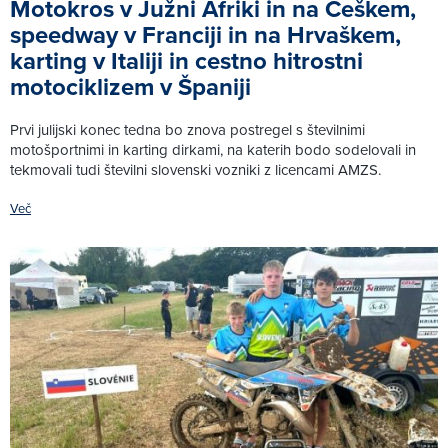
Motokros v Južni Afriki in na Češkem,
speedway v Franciji in na Hrvaškem,
karting v Italiji in cestno hitrostni
motociklizem v Španiji
Prvi julijski konec tedna bo znova postregel s številnimi
motošportnimi in karting dirkami, na katerih bodo sodelovali in
tekmovali tudi številni slovenski vozniki z licencami AMZS.
Več