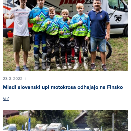
23. 8. 2022
|
Mladi slovenski upi motokrosa odhajajo na Finsko
Več