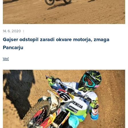
14. 6. 2020
|
Gajser odstopil zaradi okvare motorja, zmaga
Pancarju
Več