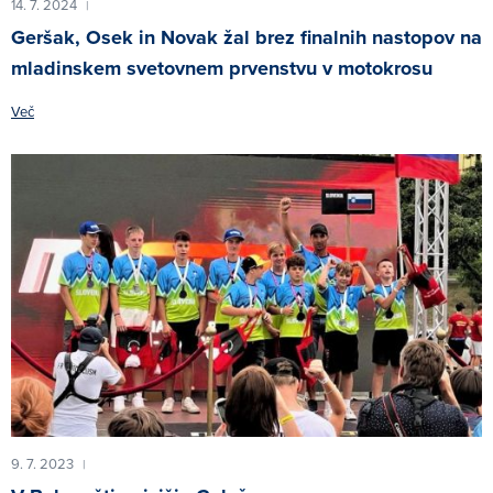
14. 7. 2024
|
Geršak, Osek in Novak žal brez finalnih nastopov na
mladinskem svetovnem prvenstvu v motokrosu
Več
9. 7. 2023
|