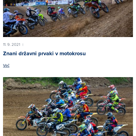
11. 9. 2021
|
Znani državni prvaki v motokrosu
Več