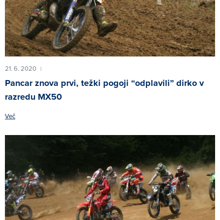
21. 6. 2020
|
Pancar znova prvi, težki pogoji “odplavili” dirko v
razredu MX50
Več