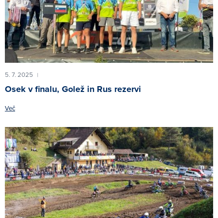
5. 7. 2025
|
Osek v finalu, Golež in Rus rezervi
Več