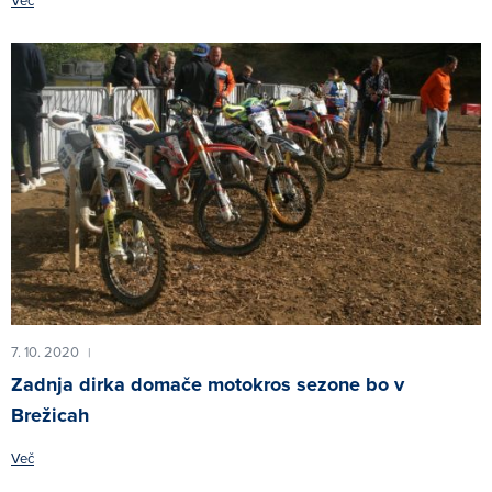
7. 10. 2020
|
Zadnja dirka domače motokros sezone bo v
Brežicah
Več