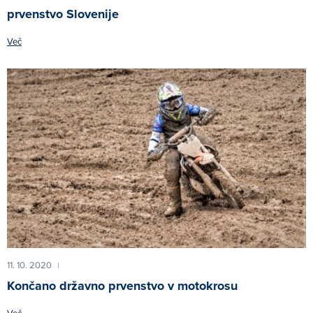
prvenstvo Slovenije
Več
11. 10. 2020
|
Končano državno prvenstvo v motokrosu
Več