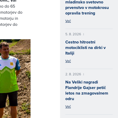
dovič, Val
mladinsko svetovno
no do 65
prvenstvo v motokrosu
o motorjev do
opravila trening
motorju in
Več
otorjev do
5. 8. 2026
|
Cestno hitrostni
motociklisti na dirki v
Italiji
Več
2. 8. 2026
|
Na Veliki nagradi
Flandrije Gajser petič
letos na zmagovalnem
odru
Več