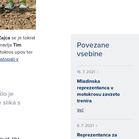
Zajca
se je tokrat
Povezane
pravlja
Tim
vsebine
tokros upov ter
stopali v
16. 7. 2021
|
Mladinska
reprezentanca v
lo je
motokrosu zavzeto
trenira
 slika s
Več
8. 7. 2021
|
Reprezentanca za