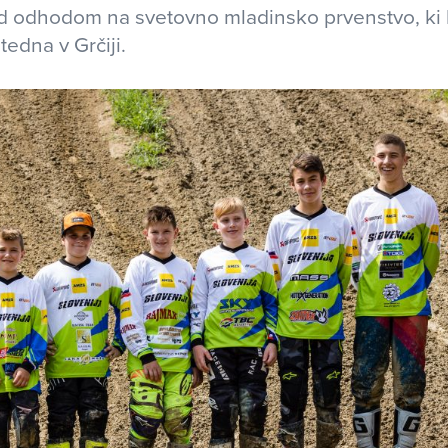
red odhodom na svetovno mladinsko prvenstvo, ki
tedna v Grčiji.