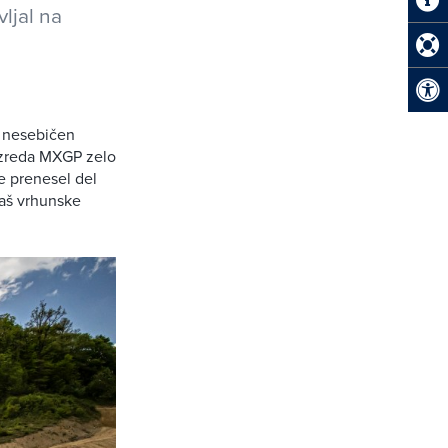
vljal na
ov nesebičen
razreda MXGP zelo
je prenesel del
gaš vrhunske