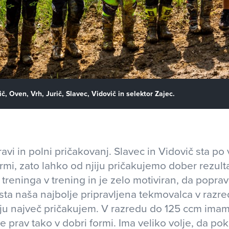
, Oven, Vrh, Jurič, Slavec, Vidovič in selektor Zajec.
ravi in polni pričakovanj. Slavec in Vidovič sta p
rmi, zato lahko od njiju pričakujemo dober rezulta
treninga v trening in je zelo motiviran, da poprav
sta naša najbolje pripravljena tekmovalca v razr
iju največ pričakujem. V razredu do 125 ccm imam
e prav tako v dobri formi. Ima veliko volje, da po