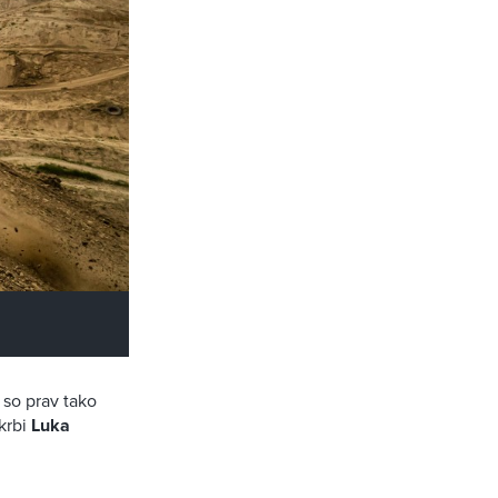
 so prav tako
krbi
Luka