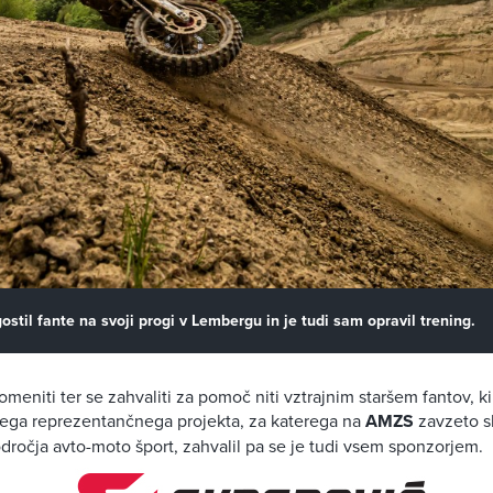
ostil fante na svoji progi v Lembergu in je tudi sam opravil trening.
omeniti ter se zahvaliti za pomoč niti vztrajnim staršem fantov, ki
ga reprezentančnega projekta, za katerega na
AMZS
zavzeto s
dročja avto-moto šport, zahvalil pa se je tudi vsem sponzorjem.