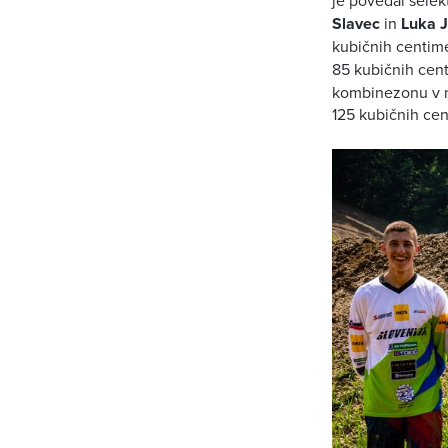
Slavec
in
Luka J
kubičnih centim
85 kubičnih cen
kombinezonu v na
125 kubičnih cen