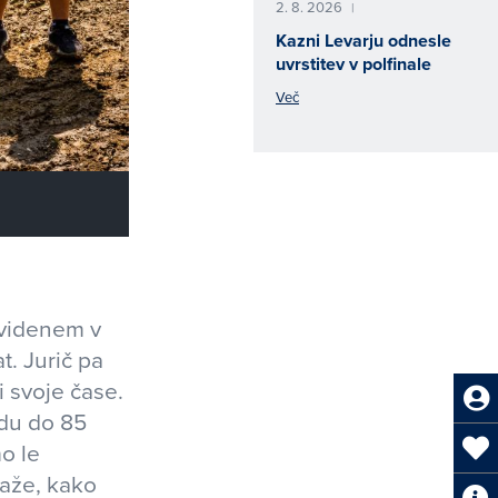
2. 8. 2026
|
Kazni Levarju odnesle
uvrstitev v polfinale
Več
o videnem v
t. Jurič pa
i svoje čase.
edu do 85
o le
kaže, kako