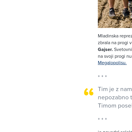
Mladinska repre
zbrala na progi 
Gajser.
Svetovni 
na svoji progi n
Megalopolisu.
Tim je z nam
nepozabno tr
Timom poseb
je povedal selekt