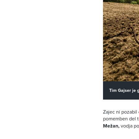
Tim Gajser je g
Zajec ni pozabil 
pomemben del te
Mežan,
vodja po