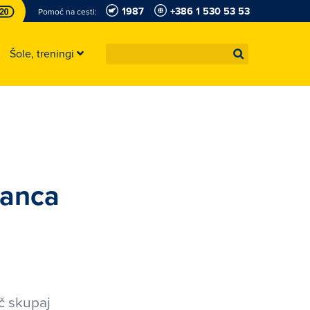
1987
+386 1 530 53 53
Pomoč na cesti:
Šole, treningi
tanca
č skupaj