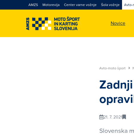
AMZS
Motorevija
Center varne vožnje
Šola vožnje
Avto-
Novice
Avto-moto šport
Zadnji
oprav
21. 7. 2021
Slovenska ml