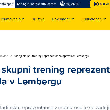
moto šport
Karting in motošportni center
Moj AMZS
Tekmovanja
Društva
Dokumenti
Funkcionarji
Novice
Zadnji skupni trening reprezentanca opravila v Lembergu
 skupni trening reprezen
ila v Lembergu
adinska reprezentanca v motokrosu je še zadnji