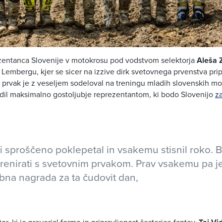
zentanca Slovenije v motokrosu pod vodstvom selektorja
Aleša 
v Lembergu, kjer se sicer na izzive dirk svetovnega prvenstva pri
prvak je z veseljem sodeloval na treningu mladih slovenskih mo
udil maksimalno gostoljubje reprezentantom, ki bodo Slovenijo
za
i sproščeno poklepetal in vsakemu stisnil roko. Bi
enirati s svetovnim prvakom. Prav vsakemu pa je
na nagrada za ta čudovit dan,
or, ki je preverjal formo in pripravljenost šesterice fantov.