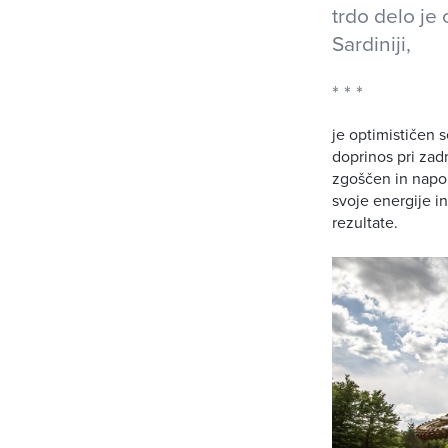
trdo delo je 
Sardiniji,
je optimističen s
doprinos pri zad
zgoščen in napore
svoje energije i
rezultate.