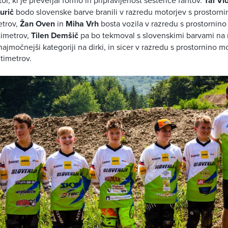
Tai Vi
urič
bodo slovenske barve branili v razredu motorjev s prostorni
etrov,
Žan Oven
in
Miha Vrh
bosta vozila v razredu s prostornin
timetrov,
Tilen Demšič
pa bo tekmoval s slovenskimi barvami na 
jmočnejši kategoriji na dirki, in sicer v razredu s prostornino m
timetrov.