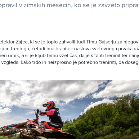
opravil v zimskih mesecih, ko se je zavzeto pripra
elektor Zajec, ki se je toplo zahvalil tudi Timu Gajserju za njeg
njem treningu, četudi ima branilec naslova svetovnega prvaka 
n urnik, a si je kljub temu vzel čas, da je s fanti treniral ter nan
n vzgleda, kako trdo in neizprosno je potrebno trenirati, da dose