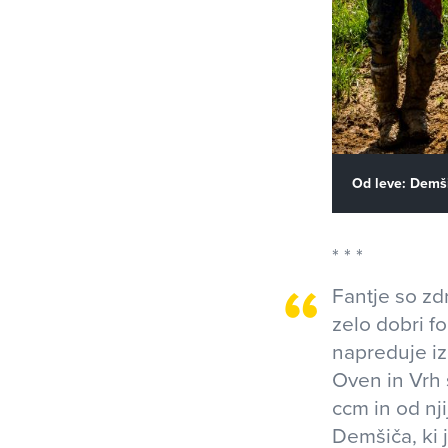
Od leve: Demšič
Fantje so zd
zelo dobri fo
napreduje iz 
Oven in Vrh 
ccm in od nj
Demšiča, ki j