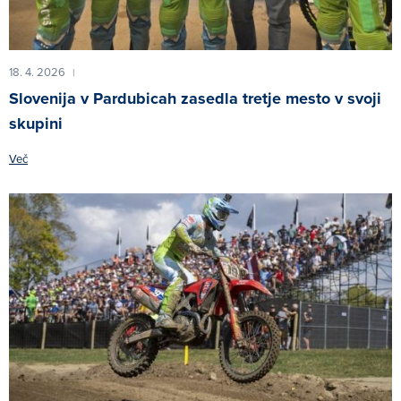
18. 4. 2026
|
Slovenija v Pardubicah zasedla tretje mesto v svoji
skupini
Več