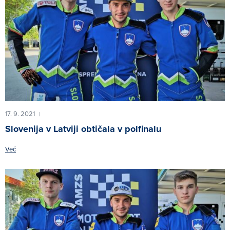
17. 9. 2021
|
Slovenija v Latviji obtičala v polfinalu
Več