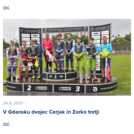
Več
24. 6. 2025
|
V Gdansku dvojec Cerjak in Zorko tretji
Več