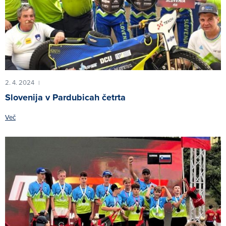
2. 4. 2024
|
Slovenija v Pardubicah četrta
Več