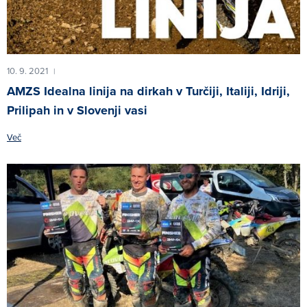
10. 9. 2021
|
AMZS Idealna linija na dirkah v Turčiji, Italiji, Idriji,
Prilipah in v Slovenji vasi
Več