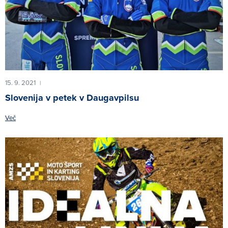
15. 9. 2021
|
Slovenija v petek v Daugavpilsu
Več