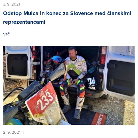
3. 9. 2021
|
Odstop Mulca in konec za Slovence med članskimi
reprezentancami
Več
2. 9. 2021
|