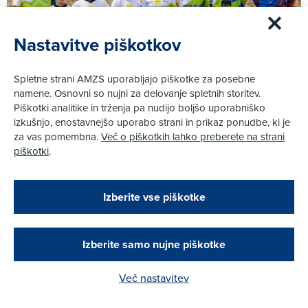
Nastavitve piškotkov
Spletne strani AMZS uporabljajo piškotke za posebne
namene. Osnovni so nujni za delovanje spletnih storitev.
Piškotki analitike in trženja pa nudijo boljšo uporabniško
izkušnjo, enostavnejšo uporabo strani in prikaz ponudbe, ki je
21. 7. 2021
|
za vas pomembna.
Več o piškotkih lahko preberete na strani
Zadnji skupni trening reprezentanca opravila v
piškotki
.
Lembergu
Zapri
Podarjamo vam 10 €!
Več
Izberite vse piškotke
Obstoječi in novi AMZS člani, ki boste v AMZS
centru sklenili avtomobilsko zavarovanje in
opravili registracijo vozila, boste prejeli
vrednostno darilno kartico z dobroimetjem v višini
Izberite samo nujne piškotke
10 €.
Več nastavitev
Kako do darila?