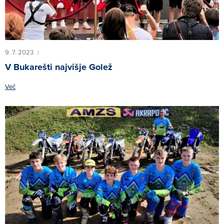
9. 7. 2023
|
V Bukarešti najvišje Golež
Več