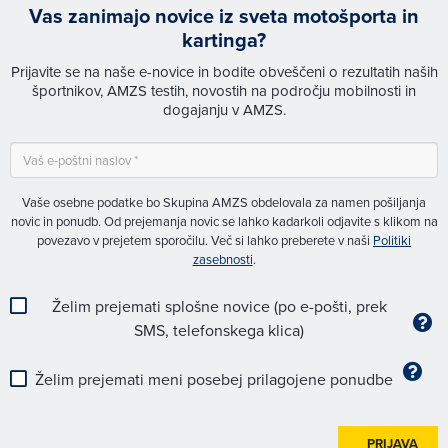
Vas zanimajo novice iz sveta motošporta in
kartinga?
Prijavite se na naše e-novice in bodite obveščeni o rezultatih naših
športnikov, AMZS testih, novostih na področju mobilnosti in
dogajanju v AMZS.
Vaše osebne podatke bo Skupina AMZS obdelovala za namen pošiljanja
novic in ponudb. Od prejemanja novic se lahko kadarkoli odjavite s klikom na
povezavo v prejetem sporočilu. Več si lahko preberete v naši
Politiki
zasebnosti
.
Želim prejemati splošne novice (po e-pošti, prek
SMS, telefonskega klica)
Želim prejemati meni posebej prilagojene ponudbe
PRIJAVA