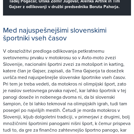
Tadej Pogačar, Urška Žolnir Jugovar, Alenka Artnik in Tim
Gajser z odlikovanji v družbi predsednika Boruta Pahorja.
Med najuspešnejšimi slovenskimi
športniki vseh časov
V obrazložitvi predloga odlikovanja petkratnemu
svetovnemu prvaku v motokrosu so v Avto-moto zvezi
Slovenije, nacionalni športni zvezi za motošport in karting,
katere član je Gajser, zapisali, da Tima Gajserja ta dosežek
uvršča med najuspešnejše slovenske športnike vseh časov.
Pri tem je treba vedeti, da motokros ni olimpijski šport, zato
je naslov svetovnega prvaka največ, kar lahko športnik v tej
panogi doseže in nobenega dvoma ni, da bi slovenski
šampion, če bi lahko tekmoval na olimpijskih igrah, tudi tam
posegel po najvišjih mestih. Četudi je morda motokros v
Sloveniji, kljub dolgoletni tradiciji, v primerjavi z drugimi, bolj
množičnimi športnimi panogami nišni šport, k čemur prispeva
tudi to, da gre za finančno zahtevnejšo športno panogo, kar