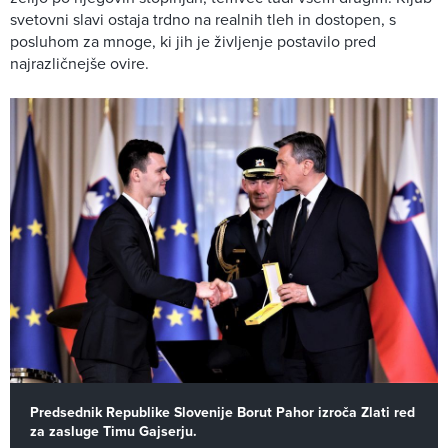
svetovni slavi ostaja trdno na realnih tleh in dostopen, s
posluhom za mnoge, ki jih je življenje postavilo pred
najrazličnejše ovire.
Predsednik Republike Slovenije Borut Pahor izroča Zlati red
za zasluge Timu Gajserju.