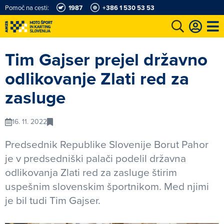
Pomoč na cesti:
1987
+386 1 530 53 53
e
Karting in motošportni center
Najboljši za volanom
Moj AMZS
Tim Gajser prejel državno
odlikovanje Zlati red za
zasluge
16. 11. 2022
Predsednik Republike Slovenije Borut Pahor
je v predsedniški palači podelil državna
odlikovanja Zlati red za zasluge štirim
uspešnim slovenskim športnikom. Med njimi
je bil tudi Tim Gajser.