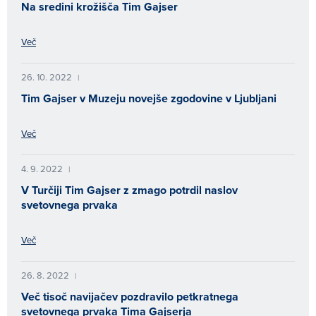
Na sredini krožišča Tim Gajser
Več
26. 10. 2022
|
Tim Gajser v Muzeju novejše zgodovine v Ljubljani
Več
4. 9. 2022
|
V Turčiji Tim Gajser z zmago potrdil naslov
svetovnega prvaka
Več
26. 8. 2022
|
Več tisoč navijačev pozdravilo petkratnega
svetovnega prvaka Tima Gajserja