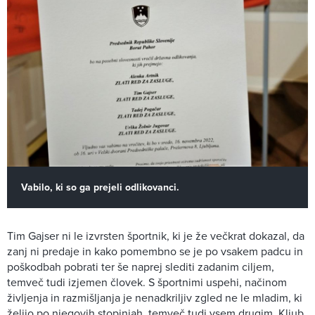
Vabilo, ki so ga prejeli odlikovanci.
Tim Gajser ni le izvrsten športnik, ki je že večkrat dokazal, da
zanj ni predaje in kako pomembno se je po vsakem padcu in
poškodbah pobrati ter še naprej slediti zadanim ciljem,
temveč tudi izjemen človek. S športnimi uspehi, načinom
življenja in razmišljanja je nenadkriljiv zgled ne le mladim, ki
želijo po njegovih stopinjah, temveč tudi vsem drugim. Kljub