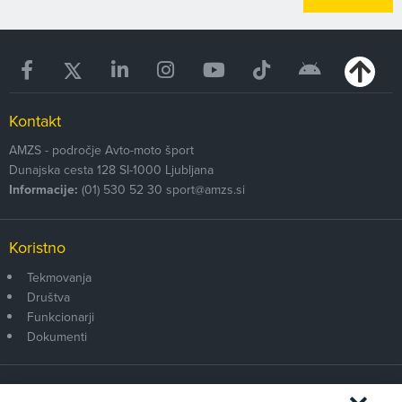
Kontakt
AMZS - področje Avto-moto šport
Dunajska cesta 128
SI-1000
Ljubljana
Informacije:
(01) 530 52 30
sport@amzs.si
Koristno
Tekmovanja
Društva
Funkcionarji
Dokumenti
Članstvo AMZS