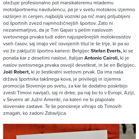
otežuje profesionalno pot marsikateremu mlademu
motošportnemu navdušencu, pa je v svetu motokros izjemno
razširjen in cenjen, najboljši vozniki pa nič manj priljubljeni
od športnih zvezd najmnožičnejših športov. Zato ni
nezanemarljivo, da je Tim Gajser s petim naslovom
svetovnega prvaka tudi eden najuspešnejših motokrosistov
vseh časov,
saj imajo več osvojenih titul le še trije, ki pa so
vsi že zaključili športno kariero: Belgijec
Stefan Everts,
ki se
ponaša kar z desetimi naslovi, Italijan
Antonio Cairoli,
ki je
naslov svetovnega prvaka osvojil devetkrat, in še en Belgijec,
Joël Robert,
ki je šestkratni svetovni prvak. Da ima naša
država športnika takšnega kova, je privilegij in izjemna
promocija Slovenije po svetu, za kar še dodatno poskrbijo
zvesti Timovi navijači, saj ni dirke, pa naj bo to v Evropi, Aziji,
v Severni ali Južni Ameriki, na kateri ne bi plapolale
slovenske zastave. Te še ponosneje vihrajo ob Timovih
zmagah, ko zadoni Zdravljica.