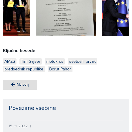
Ključne besede
AMZS
Tim Gajser
motokros
svetovni prvak
predsednik republike
Borut Pahor
Nazaj
Povezane vsebine
15. 11. 2022
|