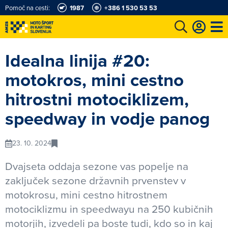
Pomoč na cesti:
1987
+386 1 530 53 53
e
Karting in motošportni center
Najboljši za volanom
Moj AMZS
Idealna linija #20:
motokros, mini cestno
hitrostni motociklizem,
speedway in vodje panog
23. 10. 2024
Dvajseta oddaja sezone vas popelje na
zaključek sezone državnih prvenstev v
motokrosu, mini cestno hitrostnem
motociklizmu in speedwayu na 250 kubičnih
motorjih, izvedeli pa boste tudi, kdo so in kaj