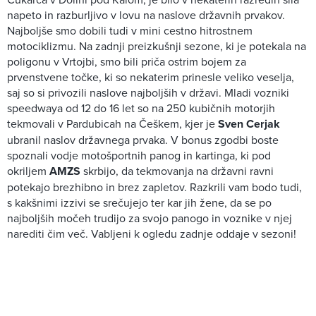
napeto in razburljivo v lovu na naslove državnih prvakov.
Najboljše smo dobili tudi v mini cestno hitrostnem
motociklizmu. Na zadnji preizkušnji sezone, ki je potekala na
poligonu v Vrtojbi, smo bili priča ostrim bojem za
prvenstvene točke, ki so nekaterim prinesle veliko veselja,
saj so si privozili naslove najboljših v državi. Mladi vozniki
speedwaya od 12 do 16 let so na 250 kubičnih motorjih
tekmovali v Pardubicah na Češkem, kjer je
Sven Cerjak
ubranil naslov državnega prvaka. V bonus zgodbi boste
spoznali vodje motošportnih panog in kartinga, ki pod
okriljem
AMZS
skrbijo, da tekmovanja na državni ravni
potekajo brezhibno in brez zapletov. Razkrili vam bodo tudi,
s kakšnimi izzivi se srečujejo ter kar jih žene, da se po
najboljših močeh trudijo za svojo panogo in voznike v njej
narediti čim več. Vabljeni k ogledu zadnje oddaje v sezoni!