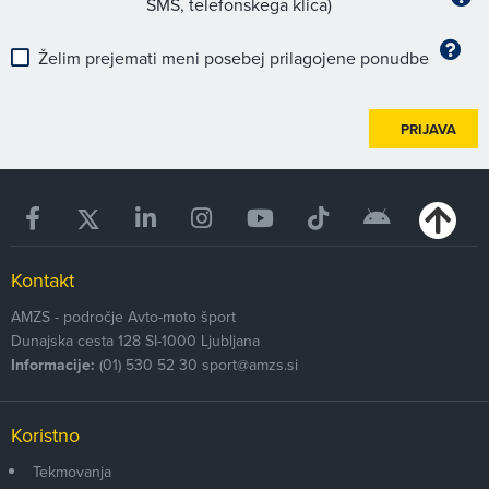
SMS, telefonskega klica)
Želim prejemati meni posebej prilagojene ponudbe
PRIJAVA
Kontakt
AMZS - področje Avto-moto šport
Dunajska cesta 128
SI-1000
Ljubljana
Informacije:
(01) 530 52 30
sport@amzs.si
Koristno
Tekmovanja