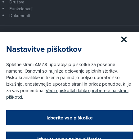
Društva
Funkcionarji
Dokumenti
Članstvo AMZS
Postanite član AMZS
Nastavitve piškotkov
Zakaj (p)ostati član?
Primerjava članstev
Spletne strani AMZS uporabljajo piškotke za posebne
Kako vam pomagamo
namene. Osnovni so nujni za delovanje spletnih storitev.
Piškotki analitike in trženja pa nudijo boljšo uporabniško
izkušnjo, enostavnejšo uporabo strani in prikaz ponudbe, ki je
Pravni vidiki
za vas pomembna.
Več o piškotkih lahko preberete na strani
Piškotki
piškotki
.
Politika zasebnosti
Pravno obvestilo
Zapri
Podarjamo vam 10 €!
Izberite vse piškotke
Obstoječi in novi AMZS člani, ki boste v AMZS
centru sklenili avtomobilsko zavarovanje in
© AMZS
Produkcija:
Creatim
|
opravili registracijo vozila, boste prejeli
Pri spletni včlanitvi so podprta naslednja plačilna sredstva:
vrednostno darilno kartico z dobroimetjem v višini