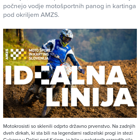
počnejo vodje motošportnih panog in kartinga
pod okriljem AMZS.
Motokrosisti so sklenili odprto državno prvenstvo. Na zadnjih
dveh dirkah, ki sta bili na legendarni radizelski progi in stezi
Cukarca v Dolini pod Kalom, je bilo v nekaterih razredih sila