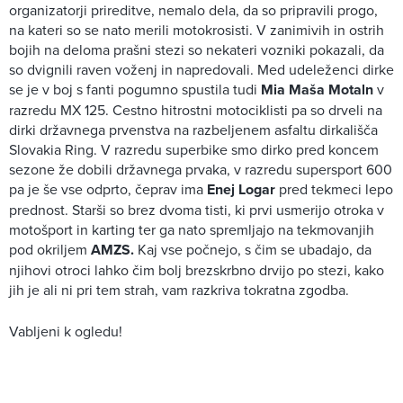
organizatorji prireditve, nemalo dela, da so pripravili progo,
na kateri so se nato merili motokrosisti. V zanimivih in ostrih
bojih na deloma prašni stezi so nekateri vozniki pokazali, da
so dvignili raven voženj in napredovali. Med udeleženci dirke
se je v boj s fanti pogumno spustila tudi
Mia Maša Motaln
v
razredu MX 125. Cestno hitrostni motociklisti pa so drveli na
dirki državnega prvenstva na razbeljenem asfaltu dirkališča
Slovakia Ring. V razredu superbike smo dirko pred koncem
sezone že dobili državnega prvaka, v razredu supersport 600
pa je še vse odprto, čeprav ima
Enej Logar
pred tekmeci lepo
prednost. Starši so brez dvoma tisti, ki prvi usmerijo otroka v
motošport in karting ter ga nato spremljajo na tekmovanjih
pod okriljem
AMZS.
Kaj vse počnejo, s čim se ubadajo, da
njihovi otroci lahko čim bolj brezskrbno drvijo po stezi, kako
jih je ali ni pri tem strah, vam razkriva tokratna zgodba.
Vabljeni k ogledu!