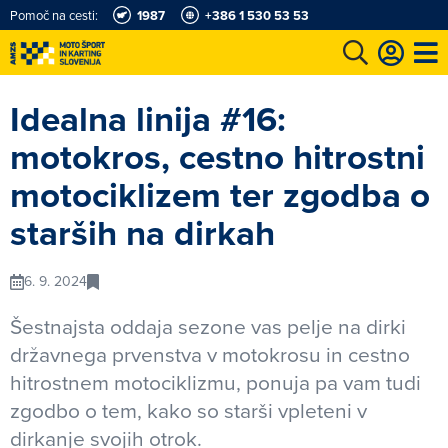
Pomoč na cesti:
1987
+386 1 530 53 53
e
Karting in motošportni center
Najboljši za volanom
Moj AMZS
Idealna linija #16:
motokros, cestno hitrostni
motociklizem ter zgodba o
starših na dirkah
6. 9. 2024
Šestnajsta oddaja sezone vas pelje na dirki
državnega prvenstva v motokrosu in cestno
hitrostnem motociklizmu, ponuja pa vam tudi
zgodbo o tem, kako so starši vpleteni v
dirkanje svojih otrok.