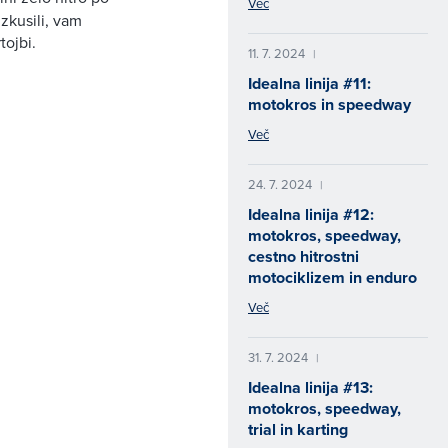
Več
zkusili, vam
tojbi.
11. 7. 2024
|
Idealna linija #11:
motokros in speedway
Več
24. 7. 2024
|
Idealna linija #12:
motokros, speedway,
cestno hitrostni
motociklizem in enduro
Več
31. 7. 2024
|
Idealna linija #13:
motokros, speedway,
trial in karting