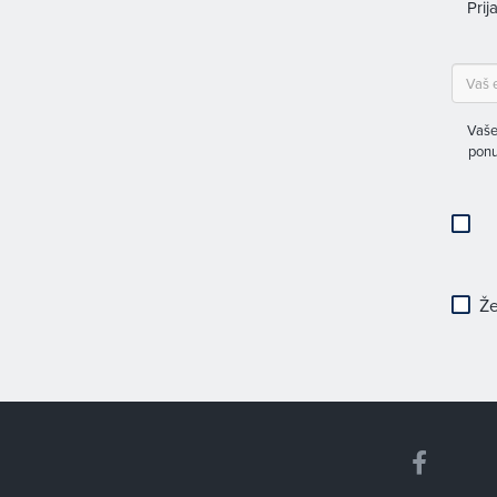
Prij
Vaše
ponu
Že