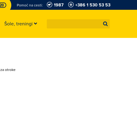
1987
+386 1 530 53 53
Pomoč na cesti:
Šole, treningi
 za otroke