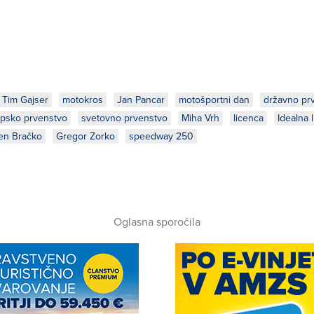
Tim Gajser
motokros
Jan Pancar
motošportni dan
državno pr
psko prvenstvo
svetovno prvenstvo
Miha Vrh
licenca
Idealna l
len Bračko
Gregor Zorko
speedway 250
Oglasna sporočila