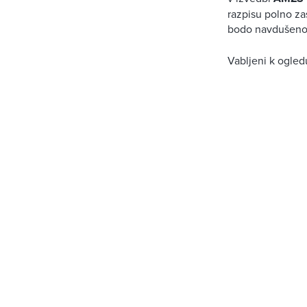
razpisu polno za
bodo navdušeno p
Vabljeni k ogled