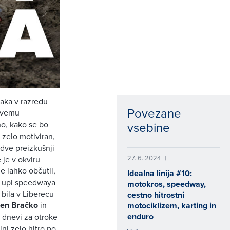
aka v razredu
Povezane
prvemu
vsebine
no, kako se bo
 zelo motiviran,
 dve preizkušnji
27. 6. 2024
|
 je v okviru
je lahko občutil,
Idealna linija #10:
di upi speedwaya
motokros, speedway,
 bila v Liberecu
cestno hitrostni
len Bračko
in
motociklizem, karting in
enduro
 dnevi za otroke
ini zelo hitro po