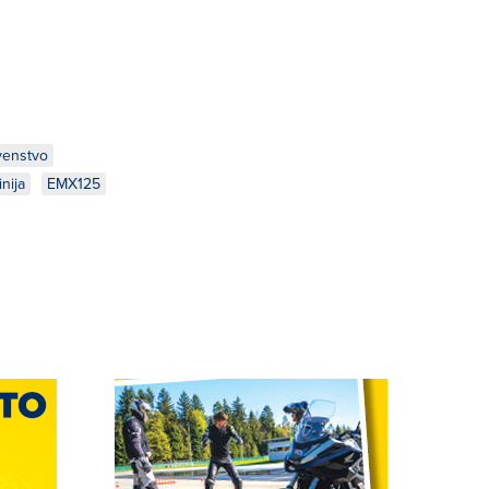
venstvo
inija
EMX125