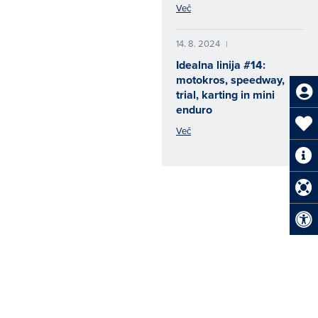
Več
14. 8. 2024
|
Idealna linija #14:
motokros, speedway,
trial, karting in mini
enduro
Več