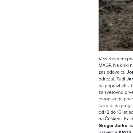
V svetovnem prve
MXGP. Na dirki 
zasledovalcu
Jo
odrezal. Tudi
Ja
da popravi vtis.
za svetovno prve
evropskega prven
kako je na progi
od 12 do 16 let s
na Češkem. Kako
Gregor Zorko,
va
v izvedbi
AMZS