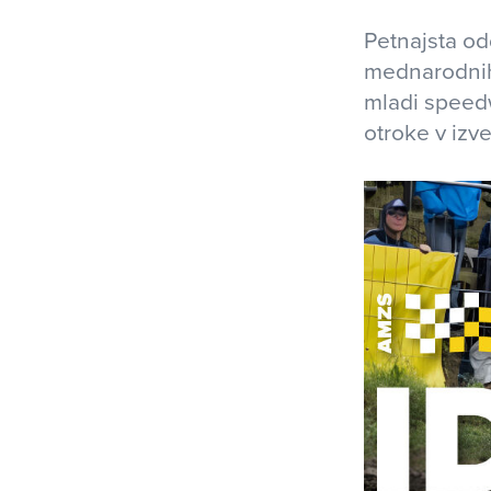
Petnajsta od
mednarodnih 
mladi speedw
otroke v izv