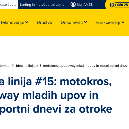
moto šport
Karting in motošportni center
Moj AMZS
Tekmovanja
Društva
Dokumenti
Funkcionarji
Novice
Idealna linija #15: motokros, speedway mladih upov in motošportni dnevi
a linija #15: motokros,
way mladih upov in
ortni dnevi za otroke