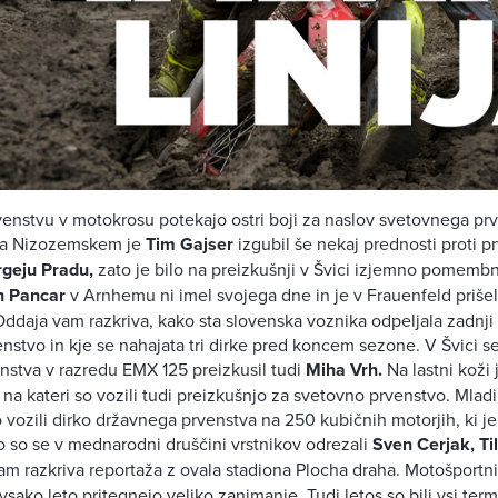
nstvu v motokrosu potekajo ostri boji za naslov svetovnega prv
na Nizozemskem je
Tim Gajser
izgubil še nekaj prednosti proti 
rgeju Pradu,
zato je bilo na preizkušnji v Švici izjemno pomemb
n Pancar
v Arnhemu ni imel svojega dne in je v Frauenfeld prišel
 Oddaja vam razkriva, kako sta slovenska voznika odpeljala zadnji
nstvo in kje se nahajata tri dirke pred koncem sezone. V Švici se
stva v razredu EMX 125 preizkusil tudi
Miha Vrh.
Na lastni koži 
, na kateri so vozili tudi preizkušnjo za svetovno prvenstvo. Mla
o vozili dirko državnega prvenstva na 250 kubičnih motorjih, ki je
 so se v mednarodni druščini vrstnikov odrezali
Sven Cerjak, Ti
m razkriva reportaža z ovala stadiona Plocha draha. Motošportni
vsako leto pritegnejo veliko zanimanje. Tudi letos so bili vsi term