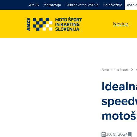
AMZS
Motorevija
Center varne vožnje
Šola vožnje
Avto-
Novice
Avto-moto šport
Idealn
speed
motošp
30. 8. 2024