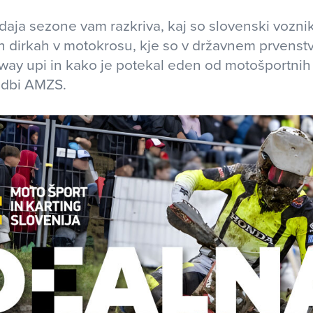
daja sezone vam razkriva, kaj so slovenski vozniki
dirkah v motokrosu, kje so v državnem prvenstvu
ay upi in kako je potekal eden od motošportnih 
edbi AMZS.