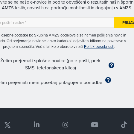
avite se na naše e-novice in bodite obveščeni o rezultatih naših športn
AMZS testih, novostih na področju mobilnosti in dogajanju v AMZS.
PRIJA
 osebne podatke bo Skupina AMZS obdelovala za namen pošiljanja novic in
db. Od prejemanja novic se lahko kadarkoli odjavite s klikom na povezavo v
prejetem sporočilu. Več si lahko preberete v naši
Politiki zasebnosti
.
Želim prejemati splošne novice (po e-pošti, prek
SMS, telefonskega klica)
lim prejemati meni posebej prilagojene ponudbe