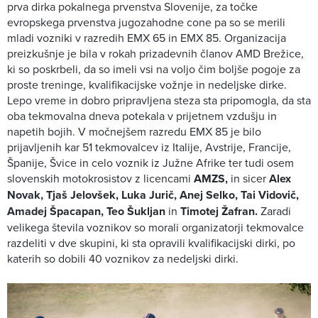
prva dirka pokalnega prvenstva Slovenije, za točke
evropskega prvenstva jugozahodne cone pa so se merili
mladi vozniki v razredih EMX 65 in EMX 85. Organizacija
preizkušnje je bila v rokah prizadevnih članov AMD Brežice,
ki so poskrbeli, da so imeli vsi na voljo čim boljše pogoje za
proste treninge, kvalifikacijske vožnje in nedeljske dirke.
Lepo vreme in dobro pripravljena steza sta pripomogla, da sta
oba tekmovalna dneva potekala v prijetnem vzdušju in
napetih bojih. V močnejšem razredu EMX 85 je bilo
prijavljenih kar 51 tekmovalcev iz Italije, Avstrije, Francije,
Španije, Švice in celo voznik iz Južne Afrike ter tudi osem
slovenskih motokrosistov z licencami
AMZS,
in sicer
Alex
Novak, Tjaš Jelovšek, Luka Jurič, Anej Selko, Tai Vidovič,
Amadej Špacapan, Teo Šukljan
in
Timotej Žafran.
Zaradi
velikega števila voznikov so morali organizatorji tekmovalce
razdeliti v dve skupini, ki sta opravili kvalifikacijski dirki, po
katerih so dobili 40 voznikov za nedeljski dirki.