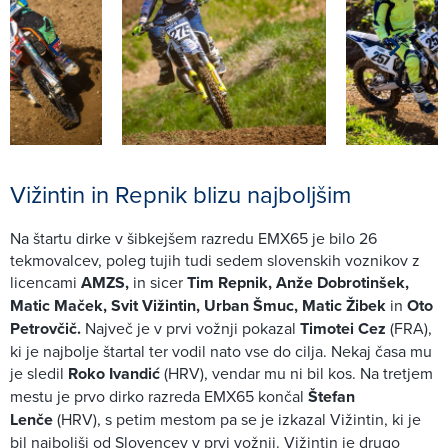
Vižintin in Repnik blizu najboljšim
Na štartu dirke v šibkejšem razredu EMX65 je bilo 26
tekmovalcev, poleg tujih tudi sedem slovenskih voznikov z
licencami
AMZS,
in sicer
Tim Repnik, Anže Dobrotinšek,
Matic Maček, Svit Vižintin, Urban Šmuc, Matic Žibek
in
Oto
Petrovčič.
Največ je v prvi vožnji pokazal
Timotei Cez
(FRA),
ki je najbolje štartal ter vodil nato vse do cilja. Nekaj časa mu
je sledil
Roko Ivandić
(HRV), vendar mu ni bil kos. Na tretjem
mestu je prvo dirko razreda EMX65 končal
Štefan
Lenče
(HRV), s petim mestom pa se je izkazal Vižintin, ki je
bil najboljši od Slovencev v prvi vožnji. Vižintin je drugo