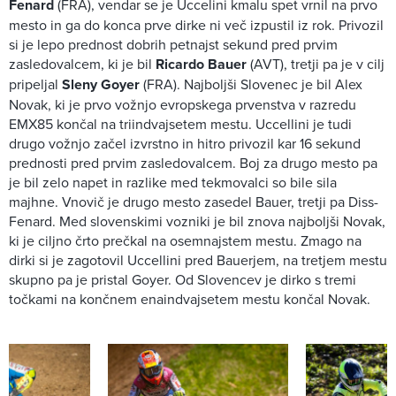
Fenard
(FRA), vendar se je Uccelini kmalu spet vrnil na prvo
mesto in ga do konca prve dirke ni več izpustil iz rok. Privozil
si je lepo prednost dobrih petnajst sekund pred prvim
zasledovalcem, ki je bil
Ricardo Bauer
(AVT), tretji pa je v cilj
pripeljal
Sleny Goyer
(FRA). Najboljši Slovenec je bil Alex
Novak, ki je prvo vožnjo evropskega prvenstva v razredu
EMX85 končal na triindvajsetem mestu. Uccellini je tudi
drugo vožnjo začel izvrstno in hitro privozil kar 16 sekund
prednosti pred prvim zasledovalcem. Boj za drugo mesto pa
je bil zelo napet in razlike med tekmovalci so bile sila
majhne. Vnovič je drugo mesto zasedel Bauer, tretji pa Diss-
Fenard. Med slovenskimi vozniki je bil znova najboljši Novak,
ki je ciljno črto prečkal na osemnajstem mestu. Zmago na
dirki si je zagotovil Uccellini pred Bauerjem, na tretjem mestu
skupno pa je pristal Goyer. Od Slovencev je dirko s tremi
točkami na končnem enaindvajsetem mestu končal Novak.