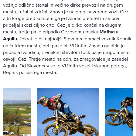
vožnjo odlično štartal in večino dirke prevozil na drugem
mestu, a žal ni zdržal. Znova je na progi suvereno vozil Cez,
a tri kroge pred koncem ga je Ivandić prehitel in se prvi
pripeljal skozi ciljno črto. Cez je dirko končal na drugem
mestu, tretje pa je pripadlo Cezovemu rojaku
Mathysu
Agullu.
Tokrat je bil najboljši Slovenec domači voznik Repnik
na četrtem mestu, peti pa je bil Vižintin. Zmaga na dirki je
pripadla Ivandiću, z enakim številom točk pa je drugo mesto
osvojil Cez. Tretje mesto na odru za zmagovalce je zasedel
Agullo. Od Slovencev se je Vižintin veselil skupno petega,
Repnik pa šestega mesta.