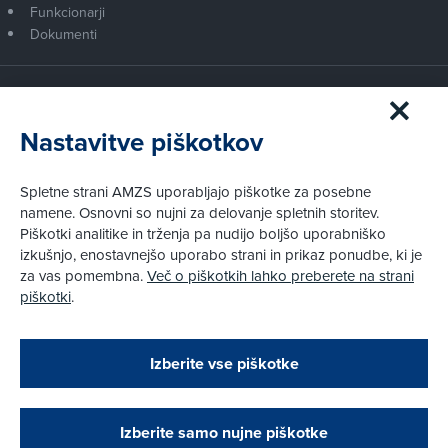
Funkcionarji
Dokumenti
Članstvo AMZS
Postanite član AMZS
Nastavitve piškotkov
Zakaj (p)ostati član?
Primerjava članstev
Spletne strani AMZS uporabljajo piškotke za posebne
Kako vam pomagamo
namene. Osnovni so nujni za delovanje spletnih storitev.
Piškotki analitike in trženja pa nudijo boljšo uporabniško
izkušnjo, enostavnejšo uporabo strani in prikaz ponudbe, ki je
Pravni vidiki
za vas pomembna.
Več o piškotkih lahko preberete na strani
Piškotki
piškotki
.
Politika zasebnosti
Pravno obvestilo
Zapri
Podarjamo vam 10 €!
Izberite vse piškotke
Obstoječi in novi AMZS člani, ki boste v AMZS
centru sklenili avtomobilsko zavarovanje in
© AMZS
Produkcija:
Creatim
|
opravili registracijo vozila, boste prejeli
Pri spletni včlanitvi so podprta naslednja plačilna sredstva:
vrednostno darilno kartico z dobroimetjem v višini
Izberite samo nujne piškotke
10 €.