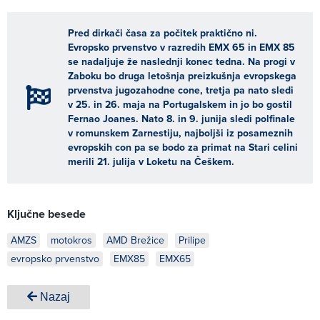
Pred dirkači časa za počitek praktično ni.
Evropsko prvenstvo v razredih EMX 65 in EMX 85
se nadaljuje že naslednji konec tedna. Na progi v
Zaboku bo druga letošnja preizkušnja evropskega
prvenstva jugozahodne cone, tretja pa nato sledi
v 25. in 26. maja na Portugalskem in jo bo gostil
Fernao Joanes. Nato 8. in 9. junija sledi polfinale
v romunskem Zarnestiju, najboljši iz posameznih
evropskih con pa se bodo za primat na Stari celini
merili 21. julija v Loketu na Češkem.
Ključne besede
AMZS
motokros
AMD Brežice
Prilipe
evropsko prvenstvo
EMX85
EMX65
Nazaj