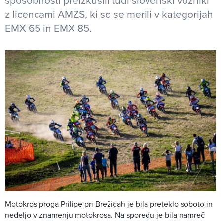
sposobnosti preizkusili tudi slovenski vozniki
z licencami AMZS, ki so se merili v kategorijah
EMX 65 in EMX 85.
Motokros proga Prilipe pri Brežicah je bila preteklo soboto in
nedeljo v znamenju motokrosa. Na sporedu je bila namreč