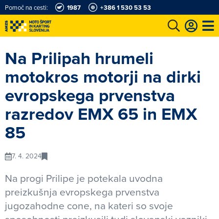
Pomoč na cesti:
1987
+386 1 530 53 53
e
Karting in motošportni center
Najboljši za volanom
Moj AMZS
Na Prilipah hrumeli
motokros motorji na dirki
evropskega prvenstva
razredov EMX 65 in EMX
85
7. 4. 2024
Na progi Prilipe je potekala uvodna
preizkušnja evropskega prvenstva
jugozahodne cone, na kateri so svoje