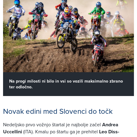
Na progi milosti ni bilo in vsi so vozili maksimalno zbrano
ter odločno.
Novak edini med Slovenci do točk
Nedeljsko prvo vožnjo štartal je najbolje začel
Andrea
Uccellini
(ITA). Kmalu po štartu ga je prehitel
Leo Diss-