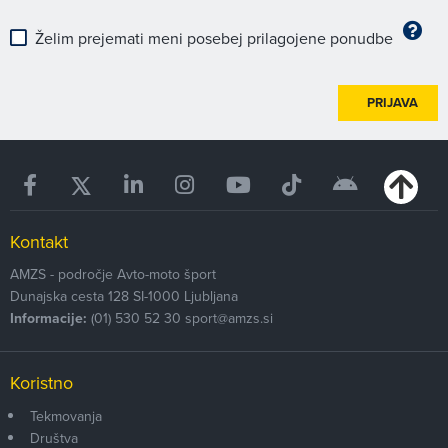
Želim prejemati meni posebej prilagojene ponudbe
PRIJAVA
Kontakt
AMZS - področje Avto-moto šport
Dunajska cesta 128
SI-1000
Ljubljana
Informacije:
(01) 530 52 30
sport@amzs.si
Koristno
Tekmovanja
Društva