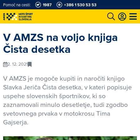
Pomoč na cesti:
1987
+386 1 530 53 53
e
Karting in motošportni center
Najboljši za volanom
Moj AMZS
V AMZS na voljo knjiga
Čista desetka
2. 12. 2021
V AMZS je mogoče kupiti in naročiti knjigo
Slavka Jeriča Čista desetka, v kateri popisuje
uspehe slovenskih športnikov, ki so
zaznamovali minulo desetletje, tudi zgodbo
svetovnega prvaka v motokrosu Tima
Gajserja.