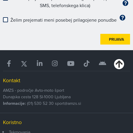
SMS, telefonskega klica)
Želim prejemati meni posebej prilagojene ponudbe
PRIJAVA
Kontakt
AMZS - področje Avto-moto šport
Dunajska cesta 128
SI-1000
Ljubljana
Informacije:
(01) 530 52 30
sport@amzs.si
Koristno
Tekmovanja