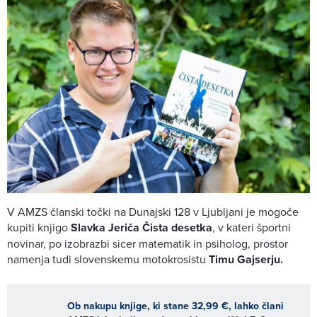
V AMZS članski točki na Dunajski 128 v Ljubljani je mogoče
kupiti knjigo
Slavka Jeriča Čista desetka
, v kateri športni
novinar, po izobrazbi sicer matematik in psiholog, prostor
namenja tudi slovenskemu motokrosistu
Timu Gajserju.
Ob nakupu knjige, ki stane 32,99 €, lahko člani