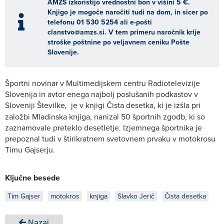
AMZS izkoristijo vrednostni bon v višini 5 €.
Knjigo je mogoče naročiti tudi na dom, in sicer po
telefonu 01 530 5254 ali e-pošti
clanstvo@amzs.si. V tem primeru naročnik krije
stroške poštnine po veljavnem ceniku Pošte
Slovenije.
Športni novinar v Multimedijskem centru Radiotelevizije
Slovenija in avtor enega najbolj poslušanih podkastov v
Sloveniji Številke
,
je v knjigi Čista desetka, ki je izšla pri
založbi Mladinska knjiga, nanizal 50 športnih zgodb, ki so
zaznamovale preteklo desetletje. Izjemnega športnika je
prepoznal tudi v štirikratnem svetovnem prvaku v motokrosu
Timu Gajserju.
Ključne besede
Tim Gajser
motokros
knjiga
Slavko Jerič
Čista desetka
Nazaj