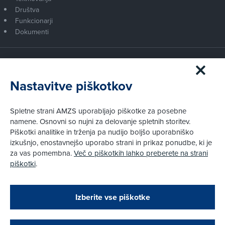
Društva
Funkcionarji
Dokumenti
Članstvo AMZS
Postanite član AMZS
Nastavitve piškotkov
Zakaj (p)ostati član?
Primerjava članstev
Spletne strani AMZS uporabljajo piškotke za posebne
Kako vam pomagamo
namene. Osnovni so nujni za delovanje spletnih storitev.
Piškotki analitike in trženja pa nudijo boljšo uporabniško
izkušnjo, enostavnejšo uporabo strani in prikaz ponudbe, ki je
Pravni vidiki
za vas pomembna.
Več o piškotkih lahko preberete na strani
Piškotki
piškotki
.
Politika zasebnosti
Pravno obvestilo
Zapri
Podarjamo vam 10 €!
Izberite vse piškotke
Obstoječi in novi AMZS člani, ki boste v AMZS
centru sklenili avtomobilsko zavarovanje in
© AMZS
Produkcija:
Creatim
|
opravili registracijo vozila, boste prejeli
Pri spletni včlanitvi so podprta naslednja plačilna sredstva: