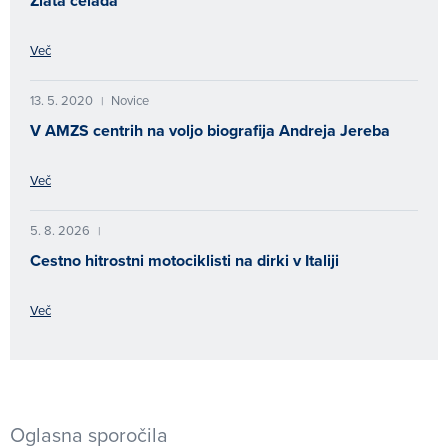
Zlata čelada
Več
13. 5. 2020
Novice
|
V AMZS centrih na voljo biografija Andreja Jereba
Več
5. 8. 2026
|
Cestno hitrostni motociklisti na dirki v Italiji
Več
Oglasna sporočila