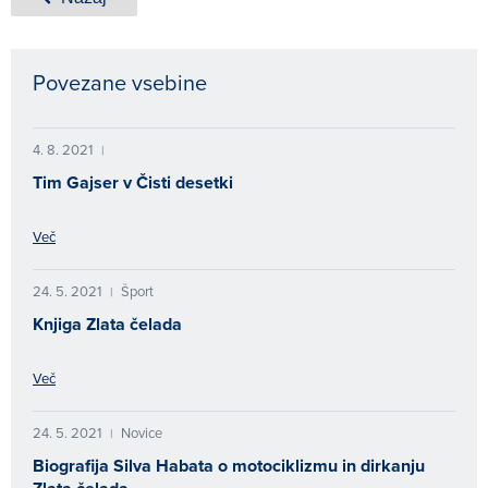
Povezane vsebine
4. 8. 2021
|
Tim Gajser v Čisti desetki
Več
24. 5. 2021
Šport
|
Knjiga Zlata čelada
Več
24. 5. 2021
Novice
|
Biografija Silva Habata o motociklizmu in dirkanju