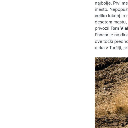
najbolje. Prvi me
mesto. Nepopustlj
veliko lukenj in 
desetem mestu, 
privozil
Tom Vial
Pancar je na dir
dve točki predno
dirka v Turčiji, j