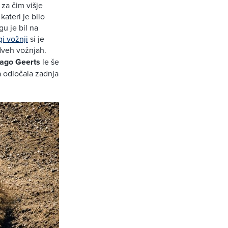
 za čim višje
kateri je bilo
gu je bil na
gi vožnji
si je
 dveh vožnjah.
ago Geerts
le še
a odločala zadnja