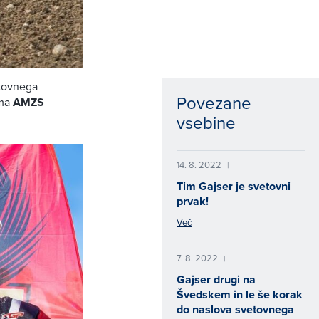
etovnega
Povezane
ama
AMZS
vsebine
14. 8. 2022
|
Tim Gajser je svetovni
prvak!
Več
7. 8. 2022
|
Gajser drugi na
Švedskem in le še korak
do naslova svetovnega