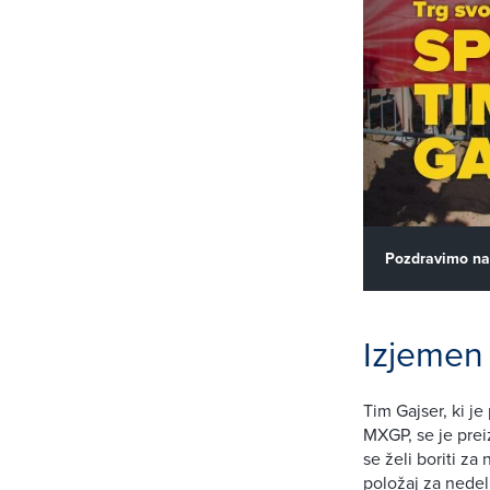
Pozdravimo na
Izjemen 
Tim Gajser, ki j
MXGP, se je prei
se želi boriti za
položaj za nedelj