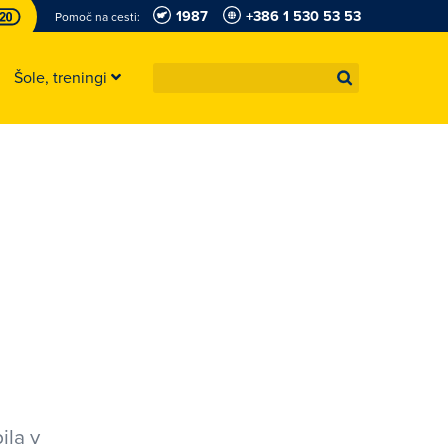
1987
+386 1 530 53 53
Pomoč na cesti:
Šole, treningi
ila v