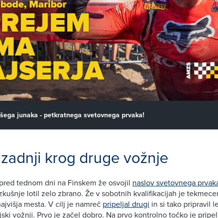
šega junaka - petkratnega svetovnega prvaka!
zadnji krog druge vožnje
e pred tednom dni na Finskem že osvojil
naslov svetovnega prvak
zkušnje lotil zelo zbrano. Že v sobotnih kvalifikacijah je tekmece
 najvišja mesta. V cilj je namreč
pripeljal drugi
in si tako pripravil 
ski vožnji. Prvo je začel dobro. Na prvo kontrolno točko je pripelja