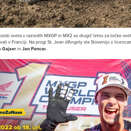
osisti sveta v razredih MXGP in MX2 so drugič letos za točke sv
ali v Franciji. Na progi St. Jean d'Angely sta Slovenijo z licenc
 Gajser
in
Jan Pancar.