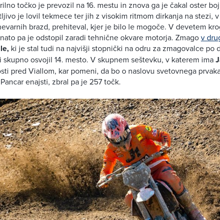
rilno točko je prevozil na 16. mestu in znova ga je čakal oster boj
ivo je lovil tekmece ter jih z visokim ritmom dirkanja na stezi, v 
nevarnih brazd, prehiteval, kjer je bilo le mogoče. V devetem kro
nato pa je odstopil zaradi tehnične okvare motorja. Zmago
v dru
le,
ki je stal tudi na najvišji stopnički na odru za zmagovalce po
ki skupno osvojil 14. mesto. V skupnem seštevku, v katerem ima
J
sti pred Viallom, kar pomeni, da bo o naslovu svetovnega prvak
e Pancar enajsti, zbral pa je 257 točk.