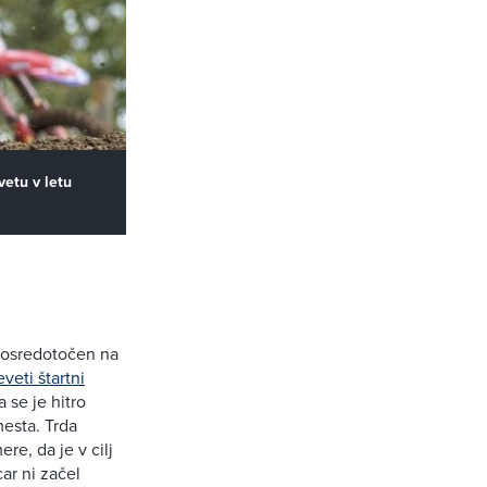
vetu v letu
o osredotočen na
veti štartni
 se je hitro
mesta. Trda
re, da je v cilj
ar ni začel