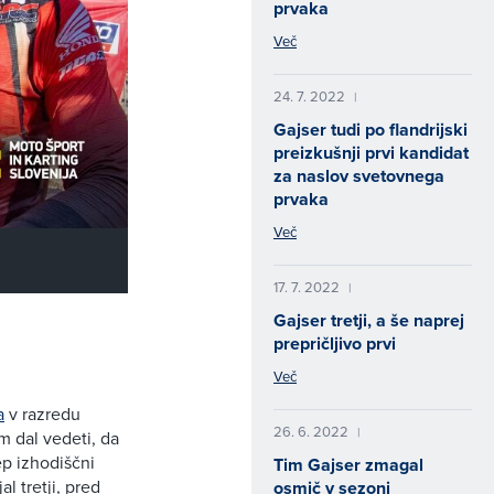
prvaka
Več
24. 7. 2022
|
Gajser tudi po flandrijski
preizkušnji prvi kandidat
za naslov svetovnega
prvaka
Več
17. 7. 2022
|
Gajser tretji, a še naprej
prepričljivo prvi
Več
a
v razredu
26. 6. 2022
|
m dal vedeti, da
lep izhodiščni
Tim Gajser zmagal
l tretji, pred
osmič v sezoni