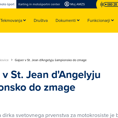
moto šport
Karting in motošportni center
Moj AMZS
Tekmovanja
Društva
Dokumenti
Funkcionarji
Novice
Gajser v St. Jean d'Angelyju šampionsko do zmage
 v St. Jean d'Angelyju
onsko do zmage
dirka svetovnega prvenstva za motokrosiste je b