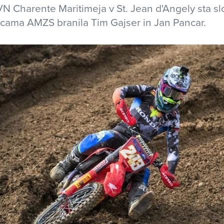
 VN Charente Maritimeja v St. Jean d'Angely sta s
ncama AMZS branila Tim Gajser in Jan Pancar.