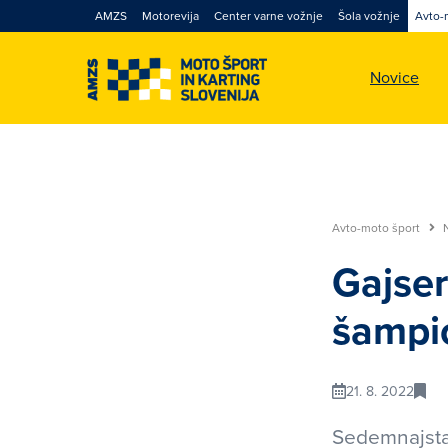
AMZS
Motorevija
Center varne vožnje
Šola vožnje
Avto-
Novice
Avto-moto šport
Gajser
šampi
21. 8. 2022
Sedemnajsta 