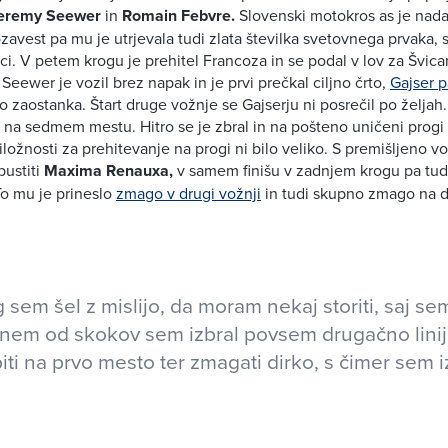
eremy Seewer
in
Romain Febvre.
Slovenski motokros as je nada
avest pa mu je utrjevala tudi zlata številka svetovnega prvaka, s 
i. V petem krogu je prehitel Francoza in se podal v lov za Švicar
a Seewer je vozil brez napak in je prvi prečkal ciljno črto,
Gajser p
 zaostanka. Štart druge vožnje se Gajserju ni posrečil po željah
 na sedmem mestu. Hitro se je zbral in na pošteno uničeni progi t
riložnosti za prehitevanje na progi ni bilo veliko. S premišljeno v
pustiti
Maxima Renauxa,
v samem finišu v zadnjem krogu pa tud
o mu je prineslo
zmago v drugi vožnji
in tudi skupno zmago na dir
 sem šel z mislijo, da moram nekaj storiti, saj se
nem od skokov sem izbral povsem drugačno linij
biti na prvo mesto ter zmagati dirko, s čimer sem