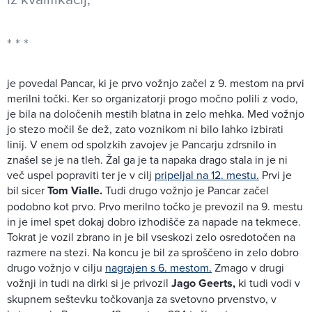
je povedal Pancar, ki je prvo vožnjo začel z 9. mestom na prvi
merilni točki. Ker so organizatorji progo močno polili z vodo,
je bila na določenih mestih blatna in zelo mehka. Med vožnjo
jo stezo močil še dež, zato voznikom ni bilo lahko izbirati
linij. V enem od spolzkih zavojev je Pancarju zdrsnilo in
znašel se je na tleh. Žal ga je ta napaka drago stala in je ni
več uspel popraviti ter je v cilj
pripeljal na 12. mestu.
Prvi je
bil sicer
Tom Vialle.
Tudi drugo vožnjo je Pancar začel
podobno kot prvo. Prvo merilno točko je prevozil na 9. mestu
in je imel spet dokaj dobro izhodišče za napade na tekmece.
Tokrat je vozil zbrano in je bil vseskozi zelo osredotočen na
razmere na stezi. Na koncu je bil za sproščeno in zelo dobro
drugo vožnjo v cilju
nagrajen s 6. mestom.
Zmago v drugi
vožnji in tudi na dirki si je privozil
Jago Geerts,
ki tudi vodi v
skupnem seštevku točkovanja za svetovno prvenstvo, v