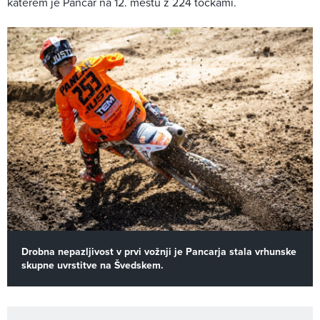
katerem je Pancar na 12. mestu z 224 točkami.
Drobna nepazljivost v prvi vožnji je Pancarja stala vrhunske
skupne uvrstitve na Švedskem.