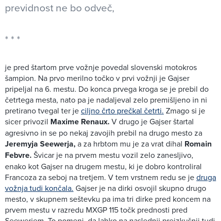
previdnost ne bo odveč,
je pred štartom prve vožnje povedal slovenski motokros
šampion. Na prvo merilno točko v prvi vožnji je Gajser
pripeljal na 6. mestu. Do konca prvega kroga se je prebil do
četrtega mesta, nato pa je nadaljeval zelo premišljeno in ni
pretirano tvegal ter je
ciljno črto prečkal četrti.
Zmago si je
sicer privozil
Maxime Renaux.
V drugo je Gajser štartal
agresivno in se po nekaj zavojih prebil na drugo mesto za
Jeremyja Seewerja,
a za hrbtom mu je za vrat dihal
Romain
Febvre.
Švicar je na prvem mestu vozil zelo zanesljivo,
enako kot Gajser na drugem mestu, ki je dobro kontroliral
Francoza za seboj na tretjem. V tem vrstnem redu se je
druga
vožnja tudi končala.
Gajser je na dirki osvojil skupno drugo
mesto, v skupnem seštevku pa ima tri dirke pred koncem na
prvem mestu v razredu MXGP 115 točk prednosti pred
Seewerjem. To pomeni, da lahko na naslednji preizkušnji tudi