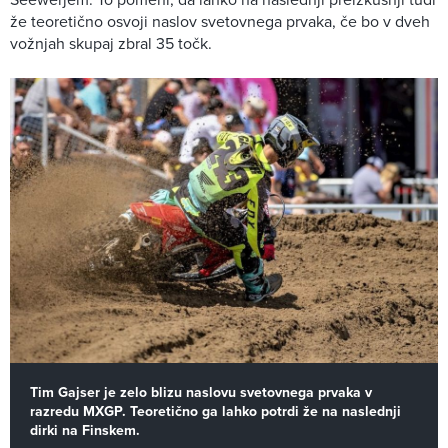
že teoretično osvoji naslov svetovnega prvaka, če bo v dveh
vožnjah skupaj zbral 35 točk.
Tim Gajser je zelo blizu naslovu svetovnega prvaka v
razredu MXGP. Teoretično ga lahko potrdi že na naslednji
dirki na Finskem.