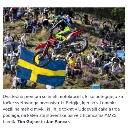
Dva tedna premora so imeli motokrosisti, ki se potegujejo za
točke svetovnega prvenstva. Iz Belgije, kjer so v Lommlu
vozili na mehki mivki, ki jih je tokrat v Uddevalli čakala trda
podlaga, na kateri sta slovenske barve z licencama AMZS
branila
Tim Gajser
in
Jan Pancar.