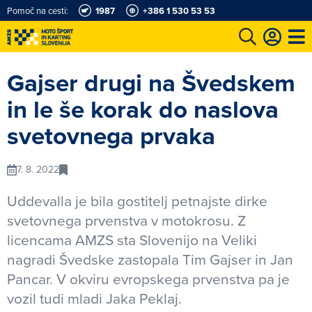
Pomoč na cesti:
1987
+386 1 530 53 53
e
Karting in motošportni center
Najboljši za volanom
Moj AMZS
Gajser drugi na Švedskem
in le še korak do naslova
svetovnega prvaka
7. 8. 2022
Uddevalla je bila gostitelj petnajste dirke
svetovnega prvenstva v motokrosu. Z
licencama AMZS sta Slovenijo na Veliki
nagradi Švedske zastopala Tim Gajser in Jan
Pancar. V okviru evropskega prvenstva pa je
vozil tudi mladi Jaka Peklaj.