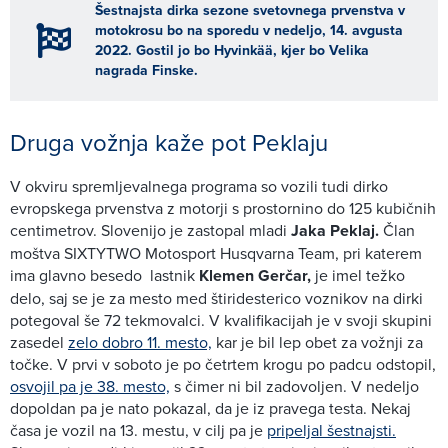
Šestnajsta dirka sezone svetovnega prvenstva v
motokrosu bo na sporedu v nedeljo, 14. avgusta
2022. Gostil jo bo Hyvinkää, kjer bo Velika
nagrada Finske.
Druga vožnja kaže pot Peklaju
V okviru spremljevalnega programa so vozili tudi dirko
evropskega prvenstva z motorji s prostornino do 125 kubičnih
centimetrov. Slovenijo je zastopal mladi
Jaka Peklaj.
Član
moštva SIXTYTWO Motosport Husqvarna Team, pri katerem
ima glavno besedo lastnik
Klemen Gerčar,
je imel težko
delo, saj se je za mesto med štiridesterico voznikov na dirki
potegoval še 72 tekmovalci. V kvalifikacijah je v svoji skupini
zasedel
zelo dobro 11. mesto,
kar je bil lep obet za vožnji za
točke. V prvi v soboto je po četrtem krogu po padcu odstopil,
osvojil pa je 38. mesto,
s čimer ni bil zadovoljen. V nedeljo
dopoldan pa je nato pokazal, da je iz pravega testa. Nekaj
časa je vozil na 13. mestu, v cilj pa je
pripeljal šestnajsti.