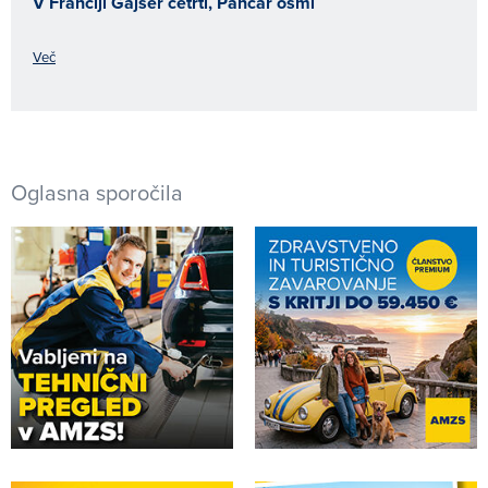
V Franciji Gajser četrti, Pancar osmi
Več
Oglasna sporočila