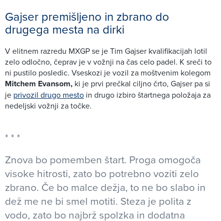
Gajser premišljeno in zbrano do
drugega mesta na dirki
V elitnem razredu MXGP se je Tim Gajser kvalifikacijah lotil
zelo odločno, čeprav je v vožnji na čas celo padel. K sreči to
ni pustilo posledic. Vseskozi je vozil za moštvenim kolegom
Mitchem Evansom,
ki je prvi prečkal ciljno črto, Gajser pa si
je
privozil drugo mesto
in drugo izbiro štartnega položaja za
nedeljski vožnji za točke.
Znova bo pomemben štart. Proga omogoča
visoke hitrosti, zato bo potrebno voziti zelo
zbrano. Če bo malce dežja, to ne bo slabo in
dež me ne bi smel motiti. Steza je polita z
vodo, zato bo najbrž spolzka in dodatna