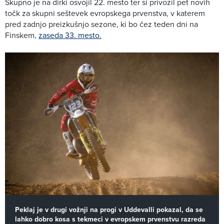
Skupno je na dirki osvojil 22. mesto ter si privozil pet novih
točk za skupni seštevek evropskega prvenstva, v katerem
pred zadnjo preizkušnjo sezone, ki bo čez teden dni na
Finskem,
zaseda 33. mesto.
Peklaj je v drugi vožnji na progi v Uddevalli pokazal, da se
lahko dobro kosa s tekmeci v evropskem prvenstvu razreda